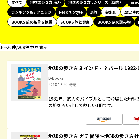
すべて
地球の歩き方 海外
地球の歩き方 Jシリーズ（国内）
aru
ランキング&テクニック
Resort Style
島旅
御朱印
歴史時
BOOKS 旅の名言＆絶景
BOOKS 旅と健康
BOOKS 旅の読み物
1〜20件/269件中 を表示
地球の歩き方 3 インド・ネパール 1982
D-Books
2018.12.20 発売
1981年、旅人のバイブルとして登場した地
の旅を思い出して欲しい1冊です。
地球の歩き方 ガチ冒険～地球の歩き方