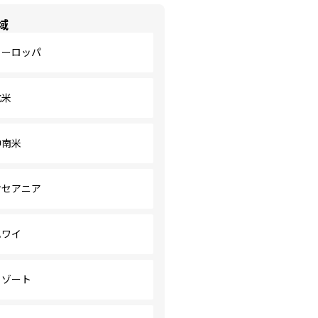
域
ヨーロッパ
北米
中南米
オセアニア
ハワイ
リゾート