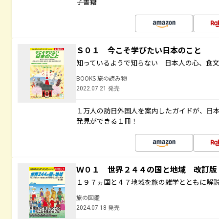
子書籍
Ｓ０１ 今こそ学びたい日本のこと
知っているようで知らない 日本人の心、食
BOOKS 旅の読み物
2022.07.21 発売
１万人の訪日外国人を案内したガイドが、日
発見ができる１冊！
Ｗ０１ 世界２４４の国と地域 改訂版
１９７ヵ国と４７地域を旅の雑学とともに解
旅の図鑑
2024.07.18 発売