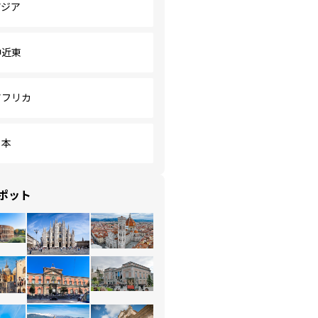
アジア
中近東
アフリカ
日本
ポット