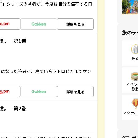
ト”」シリーズの著者が、今度は自分の滞在するロ
詳細を見る
旅のテ
憶。 第1巻
飲
とになった筆者が、島で出合うトロピカルでマジ
イベン
観
詳細を見る
憶。 第2巻
アクティ