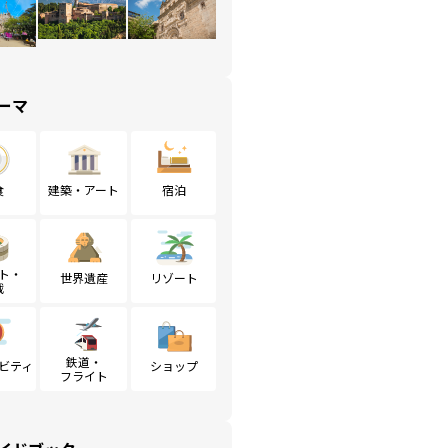
ーマ
食
建築・アート
宿泊
ト・
世界遺産
リゾート
戦
鉄道・
ビティ
ショップ
フライト