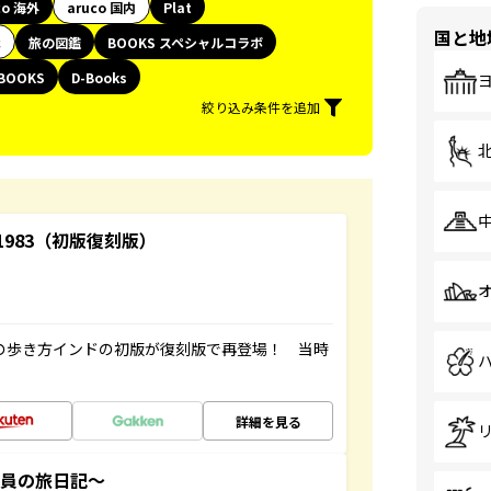
co 海外
aruco 国内
Plat
国と地
代
旅の図鑑
BOOKS スペシャルコラボ
BOOKS
D-Books
絞り込み条件を追加
-1983（初版復刻版）
球の歩き方インドの初版が復刻版で再登場！ 当時
詳細を見る
社員の旅日記～