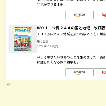
発見ができる１冊！
Ｗ０１ 世界２４４の国と地域 改訂版
１９７ヵ国と４７地域を旅の雑学とともに解
旅の図鑑
2024.07.18 発売
今こそ学びたい世界のことを集めました！首
に話したくなる旅の雑学も。
AD