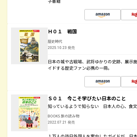
子書籍
Ｈ０１ 戦国
歴史時代
2025.10.23 発売
日本の城や古戦場、武将ゆかりの史跡、展示
イドする歴史ファン必携の一冊。
Ｓ０１ 今こそ学びたい日本のこと
知っているようで知らない 日本人の心、食
BOOKS 旅の読み物
2022.07.21 発売
１万人の訪日外国人を案内したガイドが、日