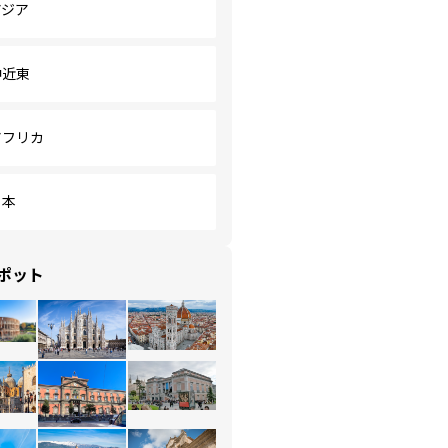
アジア
中近東
アフリカ
日本
ポット