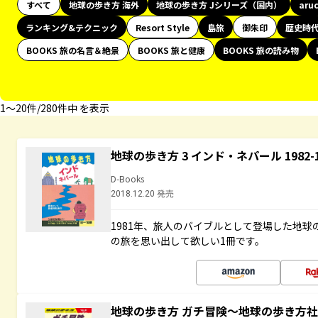
すべて
地球の歩き方 海外
地球の歩き方 Jシリーズ（国内）
aru
ランキング&テクニック
Resort Style
島旅
御朱印
歴史時
BOOKS 旅の名言＆絶景
BOOKS 旅と健康
BOOKS 旅の読み物
1〜20件/280件中 を表示
地球の歩き方 3 インド・ネパール 1982
D-Books
2018.12.20 発売
1981年、旅人のバイブルとして登場した地
の旅を思い出して欲しい1冊です。
地球の歩き方 ガチ冒険～地球の歩き方