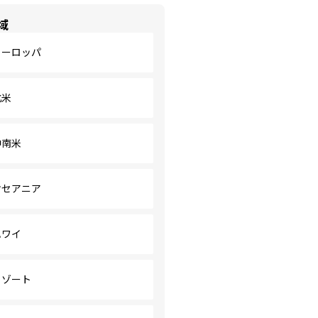
域
ヨーロッパ
北米
中南米
オセアニア
ハワイ
リゾート