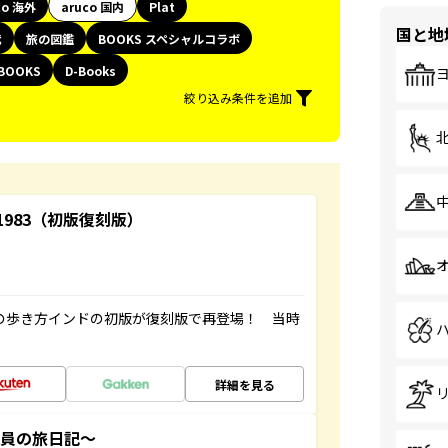
co 海外
aruco 国内
Plat
国と地
代
旅の図鑑
BOOKS スペシャルコラボ
BOOKS
D-Books
絞り込み条件を追加
-1983（初版復刻版）
球の歩き方インドの初版が復刻版で再登場！ 当時
詳細を見る
社員の旅日記～