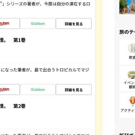
ト”」シリーズの著者が、今度は自分の滞在するロ
詳細を見る
旅のテ
憶。 第1巻
飲
とになった筆者が、島で出合うトロピカルでマジ
イベン
観
詳細を見る
憶。 第2巻
アクティ