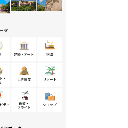
ーマ
食
建築・アート
宿泊
ト・
世界遺産
リゾート
戦
鉄道・
ビティ
ショップ
フライト