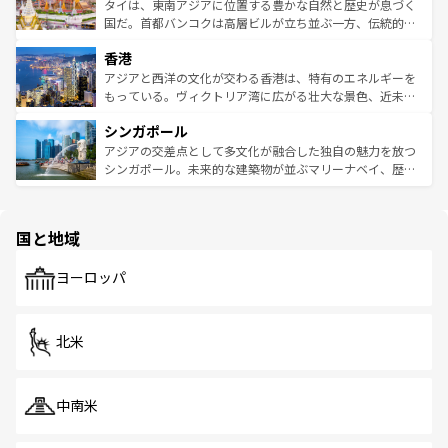
わってみてほしい。 なお、新着の韓国情報は
コンテンツ一
ーチミン市のフランス統治時代の建物も、独特の雰囲気を
タイは、東南アジアに位置する豊かな自然と歴史が息づく
覧
を参照してほしい。
醸し出している。また、バラエティの豊かさとおいしさで
国だ。首都バンコクは高層ビルが立ち並ぶ一方、伝統的な
世界中の食通を魅了してやまないベトナム料理も魅力のひ
寺院や市場がいたるところに点在し、古きよき文化と現代
香港
とつ。フォーやバインミー、ベトナムコーヒーなどは、ぜ
の活気が交差している。北部ではチェンマイなどの山岳地
ひ現地で味わいたい。どの地域を訪れてもあたたかい人々
帯で自然と触れ合い、南部ではプーケットやクラビの美し
アジアと西洋の文化が交わる香港は、特有のエネルギーを
が旅行者を迎えてくれるので、きっと忘れられない旅にな
いビーチでリゾート気分を楽しむことができる。タイ料理
もっている。ヴィクトリア湾に広がる壮大な景色、近未来
るはずだ。 なお、新着のベトナム情報は
コンテンツ一覧
を
は世界的に有名で、屋台から高級レストランまで味覚を刺
的なアートスポット、そして歴史と現代が融合した町並
参照してほしい。
シンガポール
激する。気候は一年中温暖で、どの季節にも異なる楽しみ
み、どこを訪れても感動するはず。観光スポットが密集し
が待っている。親しみやすいタイの人々、仏教を中心とし
ており、効率よく見どころを回れるのも魅力。息をのむよ
アジアの交差点として多文化が融合した独自の魅力を放つ
た文化、そして多様な観光資源が、訪れる旅人を魅了し続
うな絶景から文化的な体験まで、香港を存分に楽しみ尽く
シンガポール。未来的な建築物が並ぶマリーナベイ、歴史
ける。 なお、新着のタイ情報は
コンテンツ一覧
を参照して
そう。 なお、新着の香港情報は
コンテンツ一覧
を参照して
と伝統を感じられるエスニックタウン、多数の緑豊かな公
ほしい。
ほしい。
園や自然保護区など、自然が調和した近代的な景観と文化
の多様性あふれるカラフルな町は、どこを歩いても新しい
国と地域
発見がある。さらに、治安のよさや充実した公共交通機関
も、旅行者にとっては魅力的なポイント。グルメも豊富
で、ホーカーズは地元の風情を楽しめる外せないスポット
ヨーロッパ
だ。訪れる人を飽きさせないシンガポールで、多様な魅力
を体感しよう。 なお、新着のシンガポール情報は
コンテン
ツ一覧
を参照してほしい。
北米
中南米