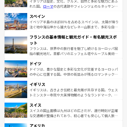
イタリアは歴史、文化、グルメ、自然と多彩な魅力にあふ
れた国。
ローマ
の古代遺跡やフィレンツェのルネッサンス
美術、ヴェネツィアの運河など、歴史あるスポットはもち
スペイン
ろん、トスカーナの美しい田園風景やアマルフィ海岸の絶
景など、自然景観も見逃せない。観光の合間には、本場の
イベリア半島のほぼ80％を占めるスペインは、太陽が降り
ピザやパスタなど、絶品のイタリア料理を堪能することも
注ぐ地中海沿岸から雄大なピレネー山脈まで、多彩な自然
できる。朝目覚めてから夜眠るまで、すべての瞬間を楽し
と文化が詰まったヨーロッパ屈指の旅行先だ。多様な地域
フランスの基本情報と観光ガイド・有名観光スポ
ませてくれるイタリアで、忘れられない旅をしてみよう！
文化が根付くこの国では、情熱的なフラメンコ、熱気あふ
なお、新着のイタリア情報は
コンテンツ一覧
を参照してほ
れる闘牛、そして美味しいタパスが生活の一部となってい
ット
しい。
る。首都マドリードの洗練された雰囲気や、バルセロナの
フランスは、世界中の旅行者を魅了し続けるヨーロッパ屈
アートに溢れた街角から、地方では古代ローマ遺跡や中世
指の観光地だ。首都パリのエッフェル塔やルーブル美術館
の城塞都市、穏やかなビーチリゾートまで多彩な表情を見
といった象徴的なスポットから、田舎町の古風な美しさま
せる。地方によって風土や気候が異なるスペインはその個
ドイツ
で、幅広い魅力が詰まっている。華麗な宮殿、歴史的な大
性で訪れる人を魅了する。 なお、新着のスペイン情報は
コ
聖堂、美しいビーチ、そして豊かな自然が、訪れる者を心
ドイツは、豊かな歴史と多彩な文化が交差するヨーロッパ
ンテンツ一覧
を参照してほしい。
から魅了する。また、フランスは美食の国としても知ら
の中心に位置する国。中世の街並みが残るロマンチック街
れ、フランス料理はユネスコ無形文化遺産にも登録されて
道から、未来を先取りするようなモダンな都市まで多様な
イギリス
いる。シャンパンの発祥地であるランス、プロヴァンスの
顔を持つこの国は、どこを歩いても飽きることがない。ベ
香り高いラベンダー畑など、多彩な楽しみ方が可能だ。さ
ルリンの文化的活気、バイエルン州のアルプスの絶景、そ
イギリスは、古きよき伝統と最先端が共存する国。ウェス
らに、パリ以外の地域にも魅力が溢れており、どの街角に
してライン川沿いのワイン畑といった風景は必見。ビール
トミンスター寺院や大英博物館のようなランドマーク、歴
も豊かな歴史と文化が息づいている。パリ以外の個性あふ
とソーセージを味わいながら地元の人と過ごす楽しい時間
史ある大学都市、美しい丘陵地帯や牧歌的な風景など、エ
れる地方に足を運ぶとそれぞれで全く異なる文化を体験で
スイス
は、お酒好きな人にはぜひ体験してほしい。 なお、新着の
リアごとに異なる魅力がある。また、優雅なアフタヌーン
きるだろう。 なお、新着のフランス情報は
コンテンツ一覧
ドイツ情報は
コンテンツ一覧
を参照してほしい。
ティー、ビール好きにはたまらない英国パブ、サッカー観
スイスの国土面積は九州ほどの広さだが、運行時刻が正確
を参照してほしい。
戦など、本場だからこそできる体験も豊富。イギリスを旅
な交通網が整備されており、初心者でも安心して個人旅行
して楽しみつくそう。 なお、新着のイギリス情報は
コンテ
を楽しめる。日本同様に時刻表どおりの旅が可能だ。中世
アメリカ
ンツ一覧
を参照してほしい。
の建物がそのまま残る町や、スイスならではのユニークな