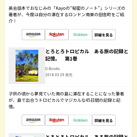
英会話本でおなじみの「Kayoの“秘密のノート”」シリーズの
著者が、今度は自分の滞在するロンドン南東の田舎町をご紹
介！
詳細を見る
とろとろトロピカル ある旅の記録と
記憶。 第1巻
D-Books
2018.03.29 発売
子供の頃から夢見ていた南の島に滞在することになった筆者
が、島で出合うトロピカルでマジカルな45日間の記録と記
憶。
詳細を見る
とろとろトロピカル ある旅の記録と