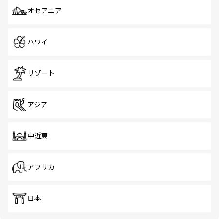
オセアニア
ハワイ
リゾート
アジア
中近東
アフリカ
日本