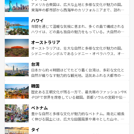
博物館もあり、アルプス観光だけでなく町歩きも満喫する
アメリカ合衆国は、広大な土地と多様な文化が魅力の国。
ことができる。国民の所得が高いため物価も高いが、旅行
東海岸の都市部から西海岸のカリフォルニアまで、訪れる
者向けの交通パス提供のサービスもあり、うまく活用すれ
場所ごとに異なる風景と体験が待っている。ニューヨーク
ハワイ
ば市内交通費無料で観光を楽しむこともできる。 なお、新
のような巨大都市は、観光、ショッピング、エンターテイ
着のスイス情報は
コンテンツ一覧
を参照してほしい。
ンメントが詰まった刺激的なスポットだ。一方、アメリカ
年間を通じて温暖な気候に恵まれ、多くの島で構成される
西部には大自然が広がり、グランドキャニオンやイエロー
ハワイは、どの島も独自の魅力をもっている。大自然の神
ストーン国立公園といった絶景が堪能できる。さらに、南
秘を感じたいなら、火山が生み出した壮大な景観を誇るハ
オーストラリア
部のニューオーリンズでは、音楽と美食が融合した独特の
ワイ島は見逃せない。また、定番の観光地といえばオアフ
文化が魅力。旅行者はアメリカの各地域で異なる魅力を楽
島だが、静かな自然を求めるならマウイ島やカウアイ島が
オーストラリアは、壮大な自然と多様な文化が魅力の国。
しみながら、その多様性と豊かな歴史を感じることができ
おすすめ。エメラルドグリーンに輝く海をはじめ、豊かな
シドニーのシンボルであるシドニー・オペラハウス、オー
るだろう。車でのロードトリップや列車の旅も、アメリカ
文化や歴史が息づいている。「アロハスピリット」と呼ば
ストラリア東海岸北部に広がる大サンゴ礁地帯グレートバ
ならではの贅沢な旅のスタイルだ。 なお、新着のアメリカ
台湾
れるおもてなしの心で訪れる人々を迎えてくれるハワイの
リアリーフや大陸中央部にそびえるウルル（エアーズロッ
情報は
コンテンツ一覧
を参照してほしい。
人々、おいしいローカルフードやハワイアンミュージッ
ク）、タスマニアの美しい原生林やケアンズの熱帯雨林な
日本から約４時間ほどでたどり着く台湾は、多彩な文化と
ク、伝統的なフラダンスなど、すべてがハワイの魅力を彩
ど、見どころがたくさん。また、カフェやワイン、オージ
自然が織りなす魅力的な観光地。活気あふれる大都市の台
っている。訪れるたびに新しい発見と感動が待っているハ
ービーフなどの食文化も豊かで、美味しいものであふれて
北やノスタルジックな町並みが人気な九份（ジォウフェ
ワイを、存分に味わってほしい。 なお、新着のハワイ情報
韓国
いる。アクティビティも充実しており、サーフィンやダイ
ン）、静ひつな山岳地帯である台湾東部など、都市の喧騒
は
コンテンツ一覧
を参照してほしい。
ビング、ハイキングなど、アウトドア好きにはたまらな
と山間の静けさが共存しており、訪れる人に新しい発見と
歴史ある王朝文化が残る一方で、最先端のファッションやK
い。オーストラリアの多彩な魅力を存分に味わいつくそ
驚きをもたらしてくれる。また、奥深い台湾の食文化も魅
-POPで世界を席巻している韓国。首都ソウルの宮殿や伝統
う。 なお、新着のオーストラリア情報は
コンテンツ一覧
を
力で、夜市などの屋台グルメから高級料理、ヘルシーで美
家屋が並ぶエリアでは韓国の歴史と文化に浸ることがで
参照してほしい。
ベトナム
容にもいいと評判のスイーツなど、バラエティ豊かな料理
き、地方に足を延ばせば四季折々の自然美を楽しむことが
が味わえる。 なお、新着の台湾情報は
コンテンツ一覧
を参
できる。そして、キムチや焼肉、絶品のストリートフード
豊かな自然と多様な文化が魅力的なベトナム。南北に細長
照してほしい。
まで、さまざまな韓国料理が待っている。夜には、韓国な
く伸びる国土には、広大な田園風景や青々とした山々、世
らではのナイトライフも堪能できる。あたたかいホスピタ
界遺産に登録された壮大な自然景観が点在し、都市部では
タイ
リティに包まれながら、韓国の多彩な魅力を心ゆくまで味
急速な発展と共に伝統が息づく。ハノイの古い町並みやホ