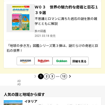
Ｗ０３ 世界の魅力的な奇岩と巨石１
３９選
不思議とロマンに満ちた岩石の謎を旅の雑
学とともに解説
旅の図鑑
2021.03.18 発売
「地球の歩き方」図鑑シリーズ第３弾は、謎だらけの奇岩と巨
石の世界！
詳細を見る
…
1
2
3
12
AD
AD
人気の国と地域から探す
イタリア