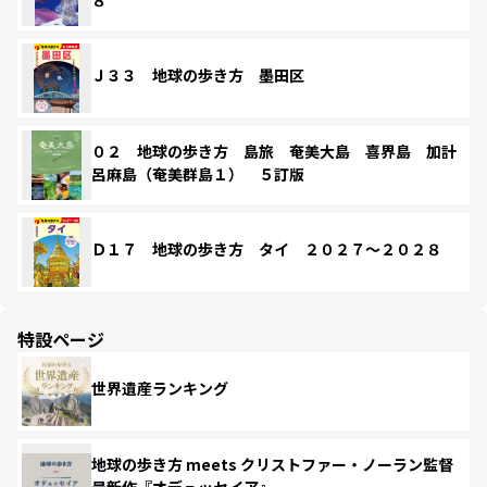
Ｊ３３ 地球の歩き方 墨田区
０２ 地球の歩き方 島旅 奄美大島 喜界島 加計
呂麻島（奄美群島１） ５訂版
Ｄ１７ 地球の歩き方 タイ ２０２７～２０２８
特設ページ
世界遺産ランキング
地球の歩き方 meets クリストファー・ノーラン監督
最新作『オデュッセイア』