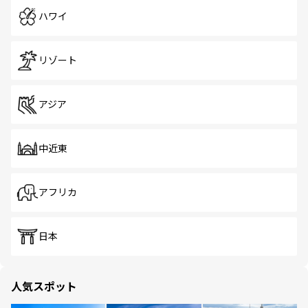
ハワイ
リゾート
アジア
中近東
アフリカ
日本
人気スポット