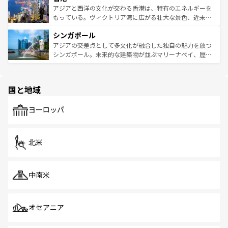
ひ現地で味わいたい。どの地域を訪れてもあたたかい人々
帯で自然と触れ合い、南部ではプーケットやクラビの美し
アジアと西洋の文化が交わる香港は、特有のエネルギーを
が旅行者を迎えてくれるので、きっと忘れられない旅にな
いビーチでリゾート気分を楽しむことができる。タイ料理
もっている。ヴィクトリア湾に広がる壮大な景色、近未来
るはずだ。 なお、新着のベトナム情報は
コンテンツ一覧
を
は世界的に有名で、屋台から高級レストランまで味覚を刺
的なアートスポット、そして歴史と現代が融合した町並
参照してほしい。
シンガポール
激する。気候は一年中温暖で、どの季節にも異なる楽しみ
み、どこを訪れても感動するはず。観光スポットが密集し
が待っている。親しみやすいタイの人々、仏教を中心とし
ており、効率よく見どころを回れるのも魅力。息をのむよ
アジアの交差点として多文化が融合した独自の魅力を放つ
た文化、そして多様な観光資源が、訪れる旅人を魅了し続
うな絶景から文化的な体験まで、香港を存分に楽しみ尽く
シンガポール。未来的な建築物が並ぶマリーナベイ、歴史
ける。 なお、新着のタイ情報は
コンテンツ一覧
を参照して
そう。 なお、新着の香港情報は
コンテンツ一覧
を参照して
と伝統を感じられるエスニックタウン、多数の緑豊かな公
ほしい。
ほしい。
園や自然保護区など、自然が調和した近代的な景観と文化
の多様性あふれるカラフルな町は、どこを歩いても新しい
国と地域
発見がある。さらに、治安のよさや充実した公共交通機関
も、旅行者にとっては魅力的なポイント。グルメも豊富
で、ホーカーズは地元の風情を楽しめる外せないスポット
ヨーロッパ
だ。訪れる人を飽きさせないシンガポールで、多様な魅力
を体感しよう。 なお、新着のシンガポール情報は
コンテン
ツ一覧
を参照してほしい。
北米
中南米
オセアニア