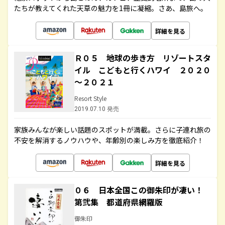
たちが教えてくれた天草の魅力を1冊に凝縮。さあ、島旅へ。
詳細を見る
Ｒ０５ 地球の歩き方 リゾートスタ
イル こどもと行くハワイ ２０２０
～２０２１
Resort Style
2019.07.10 発売
家族みんなが楽しい話題のスポットが満載。さらに子連れ旅の
不安を解消するノウハウや、年齢別の楽しみ方を徹底紹介！
詳細を見る
０６ 日本全国この御朱印が凄い！
第弐集 都道府県網羅版
御朱印