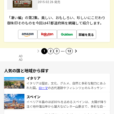
2015.02.26 発売
「凄い編」の第2集。美しい、おもしろい、珍しいにこだわり
御朱印そのものを今回は47都道府県を網羅して紹介します。
詳細を見る
…
1
2
3
12
AD
AD
人気の国と地域から探す
イタリア
イタリアは歴史、文化、グルメ、自然と多彩な魅力にあふ
れた国。
ローマ
の古代遺跡やフィレンツェのルネッサンス
美術、ヴェネツィアの運河など、歴史あるスポットはもち
スペイン
ろん、トスカーナの美しい田園風景やアマルフィ海岸の絶
景など、自然景観も見逃せない。観光の合間には、本場の
イベリア半島のほぼ80％を占めるスペインは、太陽が降り
ピザやパスタなど、絶品のイタリア料理を堪能することも
注ぐ地中海沿岸から雄大なピレネー山脈まで、多彩な自然
できる。朝目覚めてから夜眠るまで、すべての瞬間を楽し
と文化が詰まったヨーロッパ屈指の旅行先だ。多様な地域