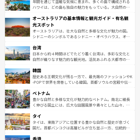
ンメントが詰まった刺激的なスポットだ。一方、アメリカ
年間を通じて温暖な気候に恵まれ、多くの島で構成される
西部には大自然が広がり、グランドキャニオンやイエロー
ハワイは、どの島も独自の魅力をもっている。大自然の神
ストーン国立公園といった絶景が堪能できる。さらに、南
秘を感じたいなら、火山が生み出した壮大な景観を誇るハ
オーストラリアの基本情報と観光ガイド・有名観
部のニューオーリンズでは、音楽と美食が融合した独特の
ワイ島は見逃せない。また、定番の観光地といえばオアフ
文化が魅力。旅行者はアメリカの各地域で異なる魅力を楽
島だが、静かな自然を求めるならマウイ島やカウアイ島が
光スポット
しみながら、その多様性と豊かな歴史を感じることができ
おすすめ。エメラルドグリーンに輝く海をはじめ、豊かな
オーストラリアは、壮大な自然と多様な文化が魅力の国。
るだろう。車でのロードトリップや列車の旅も、アメリカ
文化や歴史が息づいている。「アロハスピリット」と呼ば
シドニーのシンボルであるシドニー・オペラハウス、オー
ならではの贅沢な旅のスタイルだ。 なお、新着のアメリカ
れるおもてなしの心で訪れる人々を迎えてくれるハワイの
ストラリア東海岸北部に広がる大サンゴ礁地帯グレートバ
情報は
コンテンツ一覧
を参照してほしい。
人々、おいしいローカルフードやハワイアンミュージッ
台湾
リアリーフや大陸中央部にそびえるウルル（エアーズロッ
ク、伝統的なフラダンスなど、すべてがハワイの魅力を彩
ク）、タスマニアの美しい原生林やケアンズの熱帯雨林な
日本から約４時間ほどでたどり着く台湾は、多彩な文化と
っている。訪れるたびに新しい発見と感動が待っているハ
ど、見どころがたくさん。また、カフェやワイン、オージ
自然が織りなす魅力的な観光地。活気あふれる大都市の台
ワイを、存分に味わってほしい。 なお、新着のハワイ情報
ービーフなどの食文化も豊かで、美味しいものであふれて
北やノスタルジックな町並みが人気な九份（ジォウフェ
は
コンテンツ一覧
を参照してほしい。
韓国
いる。アクティビティも充実しており、サーフィンやダイ
ン）、静ひつな山岳地帯である台湾東部など、都市の喧騒
ビング、ハイキングなど、アウトドア好きにはたまらな
と山間の静けさが共存しており、訪れる人に新しい発見と
歴史ある王朝文化が残る一方で、最先端のファッションやK
い。オーストラリアの多彩な魅力を存分に味わいつくそ
驚きをもたらしてくれる。また、奥深い台湾の食文化も魅
-POPで世界を席巻している韓国。首都ソウルの宮殿や伝統
う。 なお、新着のオーストラリア情報は
コンテンツ一覧
を
力で、夜市などの屋台グルメから高級料理、ヘルシーで美
家屋が並ぶエリアでは韓国の歴史と文化に浸ることがで
参照してほしい。
ベトナム
容にもいいと評判のスイーツなど、バラエティ豊かな料理
き、地方に足を延ばせば四季折々の自然美を楽しむことが
が味わえる。 なお、新着の台湾情報は
コンテンツ一覧
を参
できる。そして、キムチや焼肉、絶品のストリートフード
豊かな自然と多様な文化が魅力的なベトナム。南北に細長
照してほしい。
まで、さまざまな韓国料理が待っている。夜には、韓国な
く伸びる国土には、広大な田園風景や青々とした山々、世
らではのナイトライフも堪能できる。あたたかいホスピタ
界遺産に登録された壮大な自然景観が点在し、都市部では
タイ
リティに包まれながら、韓国の多彩な魅力を心ゆくまで味
急速な発展と共に伝統が息づく。ハノイの古い町並みやホ
わってみてほしい。 なお、新着の韓国情報は
コンテンツ一
ーチミン市のフランス統治時代の建物も、独特の雰囲気を
タイは、東南アジアに位置する豊かな自然と歴史が息づく
覧
を参照してほしい。
醸し出している。また、バラエティの豊かさとおいしさで
国だ。首都バンコクは高層ビルが立ち並ぶ一方、伝統的な
世界中の食通を魅了してやまないベトナム料理も魅力のひ
寺院や市場がいたるところに点在し、古きよき文化と現代
香港
とつ。フォーやバインミー、ベトナムコーヒーなどは、ぜ
の活気が交差している。北部ではチェンマイなどの山岳地