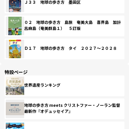
Ｊ３３ 地球の歩き方 墨田区
０２ 地球の歩き方 島旅 奄美大島 喜界島 加計
呂麻島（奄美群島１） ５訂版
Ｄ１７ 地球の歩き方 タイ ２０２７～２０２８
特設ページ
世界遺産ランキング
地球の歩き方 meets クリストファー・ノーラン監督
最新作『オデュッセイア』