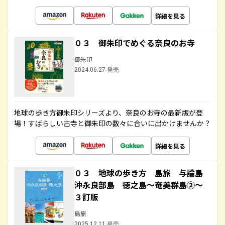
詳細を見る
０３ 御朱印でめぐる奈良のお寺
御朱印
2024.06.27 発売
地球の歩き方御朱印シリーズより、奈良のお寺の最新版が登
場！すばらしい古寺と御朱印の数々に合いに出かけませんか？
詳細を見る
０３ 地球の歩き方 島旅 与論島
沖永良部島 徳之島～奄美群島②～
３訂版
島旅
2025.12.11 発売