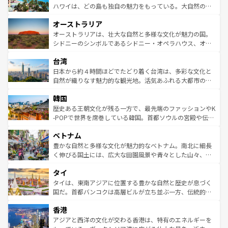
西部には大自然が広がり、グランドキャニオンやイエロー
ハワイは、どの島も独自の魅力をもっている。大自然の神
ストーン国立公園といった絶景が堪能できる。さらに、南
秘を感じたいなら、火山が生み出した壮大な景観を誇るハ
オーストラリア
部のニューオーリンズでは、音楽と美食が融合した独特の
ワイ島は見逃せない。また、定番の観光地といえばオアフ
文化が魅力。旅行者はアメリカの各地域で異なる魅力を楽
島だが、静かな自然を求めるならマウイ島やカウアイ島が
オーストラリアは、壮大な自然と多様な文化が魅力の国。
しみながら、その多様性と豊かな歴史を感じることができ
おすすめ。エメラルドグリーンに輝く海をはじめ、豊かな
シドニーのシンボルであるシドニー・オペラハウス、オー
るだろう。車でのロードトリップや列車の旅も、アメリカ
文化や歴史が息づいている。「アロハスピリット」と呼ば
ストラリア東海岸北部に広がる大サンゴ礁地帯グレートバ
ならではの贅沢な旅のスタイルだ。 なお、新着のアメリカ
台湾
れるおもてなしの心で訪れる人々を迎えてくれるハワイの
リアリーフや大陸中央部にそびえるウルル（エアーズロッ
情報は
コンテンツ一覧
を参照してほしい。
人々、おいしいローカルフードやハワイアンミュージッ
ク）、タスマニアの美しい原生林やケアンズの熱帯雨林な
日本から約４時間ほどでたどり着く台湾は、多彩な文化と
ク、伝統的なフラダンスなど、すべてがハワイの魅力を彩
ど、見どころがたくさん。また、カフェやワイン、オージ
自然が織りなす魅力的な観光地。活気あふれる大都市の台
っている。訪れるたびに新しい発見と感動が待っているハ
ービーフなどの食文化も豊かで、美味しいものであふれて
北やノスタルジックな町並みが人気な九份（ジォウフェ
ワイを、存分に味わってほしい。 なお、新着のハワイ情報
韓国
いる。アクティビティも充実しており、サーフィンやダイ
ン）、静ひつな山岳地帯である台湾東部など、都市の喧騒
は
コンテンツ一覧
を参照してほしい。
ビング、ハイキングなど、アウトドア好きにはたまらな
と山間の静けさが共存しており、訪れる人に新しい発見と
歴史ある王朝文化が残る一方で、最先端のファッションやK
い。オーストラリアの多彩な魅力を存分に味わいつくそ
驚きをもたらしてくれる。また、奥深い台湾の食文化も魅
-POPで世界を席巻している韓国。首都ソウルの宮殿や伝統
う。 なお、新着のオーストラリア情報は
コンテンツ一覧
を
力で、夜市などの屋台グルメから高級料理、ヘルシーで美
家屋が並ぶエリアでは韓国の歴史と文化に浸ることがで
参照してほしい。
ベトナム
容にもいいと評判のスイーツなど、バラエティ豊かな料理
き、地方に足を延ばせば四季折々の自然美を楽しむことが
が味わえる。 なお、新着の台湾情報は
コンテンツ一覧
を参
できる。そして、キムチや焼肉、絶品のストリートフード
豊かな自然と多様な文化が魅力的なベトナム。南北に細長
照してほしい。
まで、さまざまな韓国料理が待っている。夜には、韓国な
く伸びる国土には、広大な田園風景や青々とした山々、世
らではのナイトライフも堪能できる。あたたかいホスピタ
界遺産に登録された壮大な自然景観が点在し、都市部では
タイ
リティに包まれながら、韓国の多彩な魅力を心ゆくまで味
急速な発展と共に伝統が息づく。ハノイの古い町並みやホ
わってみてほしい。 なお、新着の韓国情報は
コンテンツ一
ーチミン市のフランス統治時代の建物も、独特の雰囲気を
タイは、東南アジアに位置する豊かな自然と歴史が息づく
覧
を参照してほしい。
醸し出している。また、バラエティの豊かさとおいしさで
国だ。首都バンコクは高層ビルが立ち並ぶ一方、伝統的な
世界中の食通を魅了してやまないベトナム料理も魅力のひ
寺院や市場がいたるところに点在し、古きよき文化と現代
香港
とつ。フォーやバインミー、ベトナムコーヒーなどは、ぜ
の活気が交差している。北部ではチェンマイなどの山岳地
ひ現地で味わいたい。どの地域を訪れてもあたたかい人々
帯で自然と触れ合い、南部ではプーケットやクラビの美し
アジアと西洋の文化が交わる香港は、特有のエネルギーを
が旅行者を迎えてくれるので、きっと忘れられない旅にな