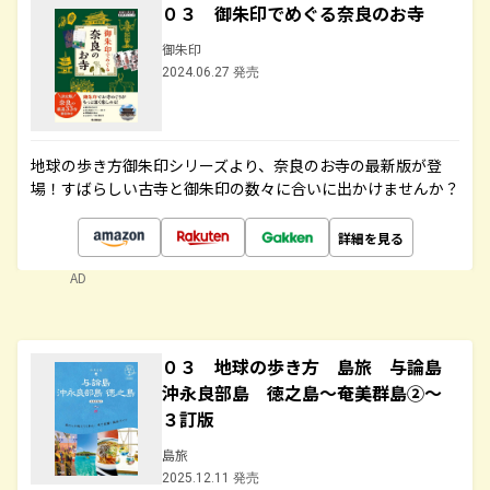
０３ 御朱印でめぐる奈良のお寺
御朱印
2024.06.27 発売
地球の歩き方御朱印シリーズより、奈良のお寺の最新版が登
場！すばらしい古寺と御朱印の数々に合いに出かけませんか？
詳細を見る
AD
０３ 地球の歩き方 島旅 与論島
沖永良部島 徳之島～奄美群島②～
３訂版
島旅
2025.12.11 発売