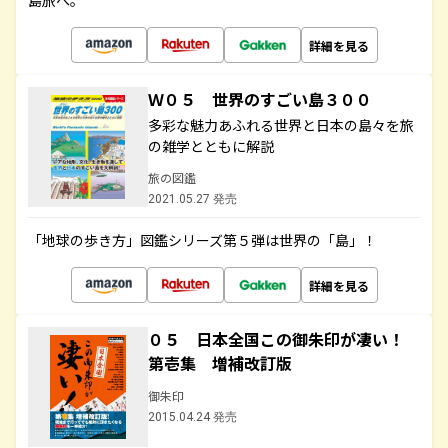
島旅へ。
詳細を見る
Ｗ０５ 世界のすごい島３００
多彩な魅力あふれる世界と日本の島々を旅
の雑学とともに解説
旅の図鑑
2021.05.27 発売
「地球の歩き方」図鑑シリーズ第５弾は世界の「島」！
詳細を見る
０５ 日本全国この御朱印が凄い！
第壱集 増補改訂版
御朱印
2015.04.24 発売