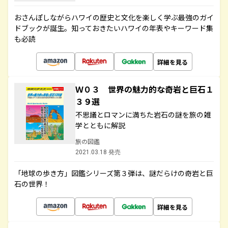
おさんぽしながらハワイの歴史と文化を楽しく学ぶ最強のガイ
ドブックが誕生。知っておきたいハワイの年表やキーワード集
も必読
詳細を見る
Ｗ０３ 世界の魅力的な奇岩と巨石１
３９選
不思議とロマンに満ちた岩石の謎を旅の雑
学とともに解説
旅の図鑑
2021.03.18 発売
「地球の歩き方」図鑑シリーズ第３弾は、謎だらけの奇岩と巨
石の世界！
詳細を見る