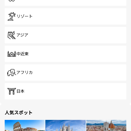
リゾート
アジア
中近東
アフリカ
日本
人気スポット