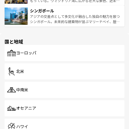
いビーチでリゾート気分を楽しむことができる。タイ料理
もっている。ヴィクトリア湾に広がる壮大な景色、近未来
るはずだ。 なお、新着のベトナム情報は
コンテンツ一覧
を
は世界的に有名で、屋台から高級レストランまで味覚を刺
的なアートスポット、そして歴史と現代が融合した町並
参照してほしい。
シンガポール
激する。気候は一年中温暖で、どの季節にも異なる楽しみ
み、どこを訪れても感動するはず。観光スポットが密集し
が待っている。親しみやすいタイの人々、仏教を中心とし
ており、効率よく見どころを回れるのも魅力。息をのむよ
アジアの交差点として多文化が融合した独自の魅力を放つ
た文化、そして多様な観光資源が、訪れる旅人を魅了し続
うな絶景から文化的な体験まで、香港を存分に楽しみ尽く
シンガポール。未来的な建築物が並ぶマリーナベイ、歴史
ける。 なお、新着のタイ情報は
コンテンツ一覧
を参照して
そう。 なお、新着の香港情報は
コンテンツ一覧
を参照して
と伝統を感じられるエスニックタウン、多数の緑豊かな公
ほしい。
ほしい。
園や自然保護区など、自然が調和した近代的な景観と文化
の多様性あふれるカラフルな町は、どこを歩いても新しい
国と地域
発見がある。さらに、治安のよさや充実した公共交通機関
も、旅行者にとっては魅力的なポイント。グルメも豊富
で、ホーカーズは地元の風情を楽しめる外せないスポット
ヨーロッパ
だ。訪れる人を飽きさせないシンガポールで、多様な魅力
を体感しよう。 なお、新着のシンガポール情報は
コンテン
ツ一覧
を参照してほしい。
北米
中南米
オセアニア
ハワイ