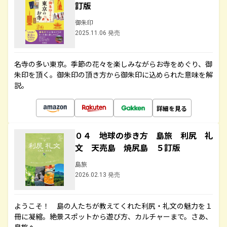
訂版
御朱印
2025.11.06 発売
名寺の多い東京。季節の花々を楽しみながらお寺をめぐり、御
朱印を頂く。御朱印の頂き方から御朱印に込められた意味を解
説。
詳細を見る
０４ 地球の歩き方 島旅 利尻 礼
文 天売島 焼尻島 ５訂版
島旅
2026.02.13 発売
ようこそ！ 島の人たちが教えてくれた利尻・礼文の魅力を１
冊に凝縮。絶景スポットから遊び方、カルチャーまで。さあ、