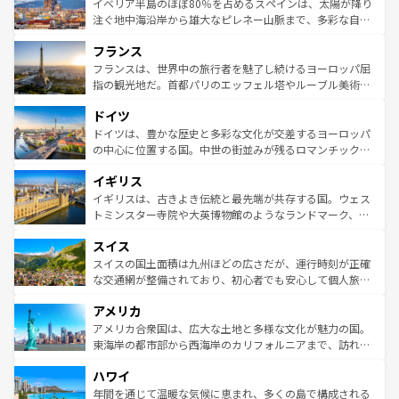
景など、自然景観も見逃せない。観光の合間には、本場の
イベリア半島のほぼ80％を占めるスペインは、太陽が降り
ピザやパスタなど、絶品のイタリア料理を堪能することも
注ぐ地中海沿岸から雄大なピレネー山脈まで、多彩な自然
できる。朝目覚めてから夜眠るまで、すべての瞬間を楽し
と文化が詰まったヨーロッパ屈指の旅行先だ。多様な地域
フランス
ませてくれるイタリアで、忘れられない旅をしてみよう！
文化が根付くこの国では、情熱的なフラメンコ、熱気あふ
なお、新着のイタリア情報は
コンテンツ一覧
を参照してほ
れる闘牛、そして美味しいタパスが生活の一部となってい
フランスは、世界中の旅行者を魅了し続けるヨーロッパ屈
しい。
る。首都マドリードの洗練された雰囲気や、バルセロナの
指の観光地だ。首都パリのエッフェル塔やルーブル美術館
アートに溢れた街角から、地方では古代ローマ遺跡や中世
といった象徴的なスポットから、田舎町の古風な美しさま
ドイツ
の城塞都市、穏やかなビーチリゾートまで多彩な表情を見
で、幅広い魅力が詰まっている。華麗な宮殿、歴史的な大
せる。地方によって風土や気候が異なるスペインはその個
聖堂、美しいビーチ、そして豊かな自然が、訪れる者を心
ドイツは、豊かな歴史と多彩な文化が交差するヨーロッパ
性で訪れる人を魅了する。 なお、新着のスペイン情報は
コ
から魅了する。また、フランスは美食の国としても知ら
の中心に位置する国。中世の街並みが残るロマンチック街
ンテンツ一覧
を参照してほしい。
れ、フランス料理はユネスコ無形文化遺産にも登録されて
道から、未来を先取りするようなモダンな都市まで多様な
イギリス
いる。シャンパンの発祥地であるランス、プロヴァンスの
顔を持つこの国は、どこを歩いても飽きることがない。ベ
香り高いラベンダー畑など、多彩な楽しみ方が可能だ。さ
ルリンの文化的活気、バイエルン州のアルプスの絶景、そ
イギリスは、古きよき伝統と最先端が共存する国。ウェス
らに、パリ以外の地域にも魅力が溢れており、どの街角に
してライン川沿いのワイン畑といった風景は必見。ビール
トミンスター寺院や大英博物館のようなランドマーク、歴
も豊かな歴史と文化が息づいている。パリ以外の個性あふ
とソーセージを味わいながら地元の人と過ごす楽しい時間
史ある大学都市、美しい丘陵地帯や牧歌的な風景など、エ
れる地方に足を運ぶとそれぞれで全く異なる文化を体験で
スイス
は、お酒好きな人にはぜひ体験してほしい。 なお、新着の
リアごとに異なる魅力がある。また、優雅なアフタヌーン
きるだろう。 なお、新着のフランス情報は
コンテンツ一覧
ドイツ情報は
コンテンツ一覧
を参照してほしい。
ティー、ビール好きにはたまらない英国パブ、サッカー観
スイスの国土面積は九州ほどの広さだが、運行時刻が正確
を参照してほしい。
戦など、本場だからこそできる体験も豊富。イギリスを旅
な交通網が整備されており、初心者でも安心して個人旅行
して楽しみつくそう。 なお、新着のイギリス情報は
コンテ
を楽しめる。日本同様に時刻表どおりの旅が可能だ。中世
アメリカ
ンツ一覧
を参照してほしい。
の建物がそのまま残る町や、スイスならではのユニークな
博物館もあり、アルプス観光だけでなく町歩きも満喫する
アメリカ合衆国は、広大な土地と多様な文化が魅力の国。
ことができる。国民の所得が高いため物価も高いが、旅行
東海岸の都市部から西海岸のカリフォルニアまで、訪れる
者向けの交通パス提供のサービスもあり、うまく活用すれ
場所ごとに異なる風景と体験が待っている。ニューヨーク
ハワイ
ば市内交通費無料で観光を楽しむこともできる。 なお、新
のような巨大都市は、観光、ショッピング、エンターテイ
着のスイス情報は
コンテンツ一覧
を参照してほしい。
ンメントが詰まった刺激的なスポットだ。一方、アメリカ
年間を通じて温暖な気候に恵まれ、多くの島で構成される