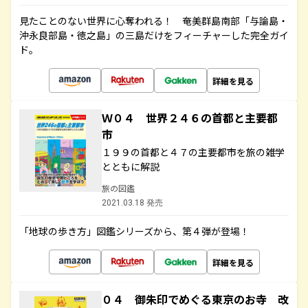
見たことのない世界に心奪われる！ 奄美群島南部「与論島・
沖永良部島・徳之島」の三島だけをフィーチャーした完全ガイ
ド。
詳細を見る
Ｗ０４ 世界２４６の首都と主要都
市
１９９の首都と４７の主要都市を旅の雑学
とともに解説
旅の図鑑
2021.03.18 発売
「地球の歩き方」図鑑シリーズから、第４弾が登場！
詳細を見る
０４ 御朱印でめぐる東京のお寺 改