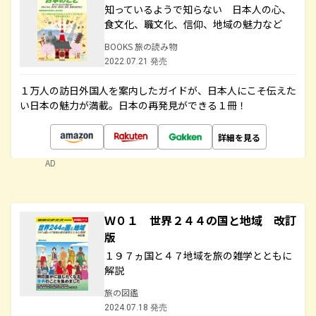
知っているようで知らない 日本人の心、
食文化、職文化、信仰、地域の魅力など
BOOKS 旅の読み物
2022.07.21 発売
１万人の訪日外国人を案内したガイドが、日本人にこそ伝えた
い日本の魅力が満載。日本の再発見ができる１冊！
詳細を見る
AD
Ｗ０１ 世界２４４の国と地域 改訂
版
１９７ヵ国と４７地域を旅の雑学とともに
解説
旅の図鑑
2024.07.18 発売