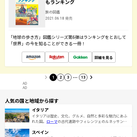
もランキング
旅の図鑑
2021.06.18 発売
「地球の歩き方」図鑑シリーズ第6弾はランキングをとおして
「世界」の今を知ることができる一冊！
詳細を見る
…
1
2
3
13
AD
AD
人気の国と地域から探す
イタリア
イタリアは歴史、文化、グルメ、自然と多彩な魅力にあふ
れた国。
ローマ
の古代遺跡やフィレンツェのルネッサンス
美術、ヴェネツィアの運河など、歴史あるスポットはもち
スペイン
ろん、トスカーナの美しい田園風景やアマルフィ海岸の絶