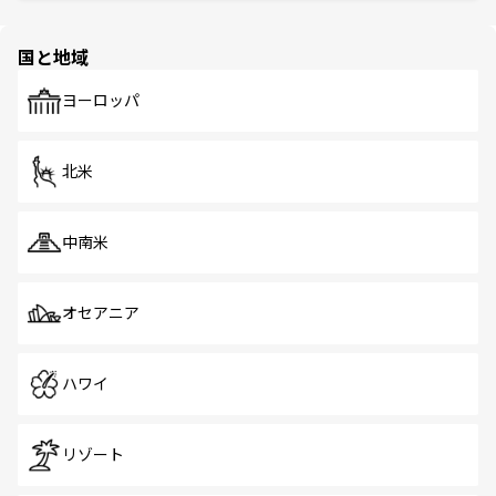
ほしい。
ほしい。
園や自然保護区など、自然が調和した近代的な景観と文化
の多様性あふれるカラフルな町は、どこを歩いても新しい
国と地域
発見がある。さらに、治安のよさや充実した公共交通機関
も、旅行者にとっては魅力的なポイント。グルメも豊富
で、ホーカーズは地元の風情を楽しめる外せないスポット
ヨーロッパ
だ。訪れる人を飽きさせないシンガポールで、多様な魅力
を体感しよう。 なお、新着のシンガポール情報は
コンテン
ツ一覧
を参照してほしい。
北米
中南米
オセアニア
ハワイ
リゾート