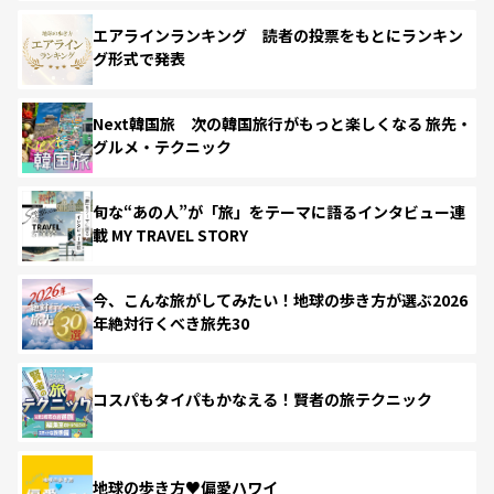
エアラインランキング 読者の投票をもとにランキン
グ形式で発表
Next韓国旅 次の韓国旅行がもっと楽しくなる 旅先・
グルメ・テクニック
旬な“あの人”が「旅」をテーマに語るインタビュー連
載 MY TRAVEL STORY
今、こんな旅がしてみたい！地球の歩き方が選ぶ2026
年絶対行くべき旅先30
コスパもタイパもかなえる！賢者の旅テクニック
地球の歩き方♥偏愛ハワイ