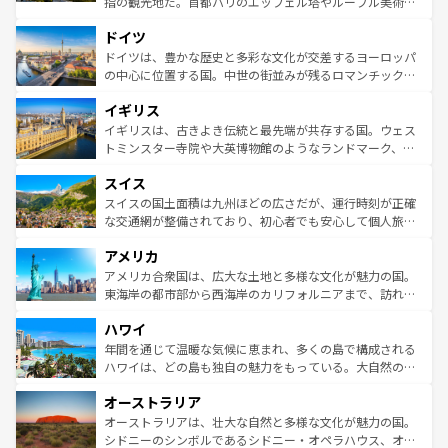
指の観光地だ。首都パリのエッフェル塔やルーブル美術館
の城塞都市、穏やかなビーチリゾートまで多彩な表情を見
といった象徴的なスポットから、田舎町の古風な美しさま
せる。地方によって風土や気候が異なるスペインはその個
ドイツ
で、幅広い魅力が詰まっている。華麗な宮殿、歴史的な大
性で訪れる人を魅了する。 なお、新着のスペイン情報は
コ
聖堂、美しいビーチ、そして豊かな自然が、訪れる者を心
ドイツは、豊かな歴史と多彩な文化が交差するヨーロッパ
ンテンツ一覧
を参照してほしい。
から魅了する。また、フランスは美食の国としても知ら
の中心に位置する国。中世の街並みが残るロマンチック街
れ、フランス料理はユネスコ無形文化遺産にも登録されて
道から、未来を先取りするようなモダンな都市まで多様な
イギリス
いる。シャンパンの発祥地であるランス、プロヴァンスの
顔を持つこの国は、どこを歩いても飽きることがない。ベ
香り高いラベンダー畑など、多彩な楽しみ方が可能だ。さ
ルリンの文化的活気、バイエルン州のアルプスの絶景、そ
イギリスは、古きよき伝統と最先端が共存する国。ウェス
らに、パリ以外の地域にも魅力が溢れており、どの街角に
してライン川沿いのワイン畑といった風景は必見。ビール
トミンスター寺院や大英博物館のようなランドマーク、歴
も豊かな歴史と文化が息づいている。パリ以外の個性あふ
とソーセージを味わいながら地元の人と過ごす楽しい時間
史ある大学都市、美しい丘陵地帯や牧歌的な風景など、エ
れる地方に足を運ぶとそれぞれで全く異なる文化を体験で
スイス
は、お酒好きな人にはぜひ体験してほしい。 なお、新着の
リアごとに異なる魅力がある。また、優雅なアフタヌーン
きるだろう。 なお、新着のフランス情報は
コンテンツ一覧
ドイツ情報は
コンテンツ一覧
を参照してほしい。
ティー、ビール好きにはたまらない英国パブ、サッカー観
スイスの国土面積は九州ほどの広さだが、運行時刻が正確
を参照してほしい。
戦など、本場だからこそできる体験も豊富。イギリスを旅
な交通網が整備されており、初心者でも安心して個人旅行
して楽しみつくそう。 なお、新着のイギリス情報は
コンテ
を楽しめる。日本同様に時刻表どおりの旅が可能だ。中世
アメリカ
ンツ一覧
を参照してほしい。
の建物がそのまま残る町や、スイスならではのユニークな
博物館もあり、アルプス観光だけでなく町歩きも満喫する
アメリカ合衆国は、広大な土地と多様な文化が魅力の国。
ことができる。国民の所得が高いため物価も高いが、旅行
東海岸の都市部から西海岸のカリフォルニアまで、訪れる
者向けの交通パス提供のサービスもあり、うまく活用すれ
場所ごとに異なる風景と体験が待っている。ニューヨーク
ハワイ
ば市内交通費無料で観光を楽しむこともできる。 なお、新
のような巨大都市は、観光、ショッピング、エンターテイ
着のスイス情報は
コンテンツ一覧
を参照してほしい。
ンメントが詰まった刺激的なスポットだ。一方、アメリカ
年間を通じて温暖な気候に恵まれ、多くの島で構成される
西部には大自然が広がり、グランドキャニオンやイエロー
ハワイは、どの島も独自の魅力をもっている。大自然の神
ストーン国立公園といった絶景が堪能できる。さらに、南
秘を感じたいなら、火山が生み出した壮大な景観を誇るハ
オーストラリア
部のニューオーリンズでは、音楽と美食が融合した独特の
ワイ島は見逃せない。また、定番の観光地といえばオアフ
文化が魅力。旅行者はアメリカの各地域で異なる魅力を楽
島だが、静かな自然を求めるならマウイ島やカウアイ島が
オーストラリアは、壮大な自然と多様な文化が魅力の国。
しみながら、その多様性と豊かな歴史を感じることができ
おすすめ。エメラルドグリーンに輝く海をはじめ、豊かな
シドニーのシンボルであるシドニー・オペラハウス、オー