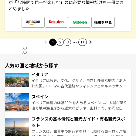
が「72時間で目一杯楽しむ」のに必要な情報だけを一冊にま
とめました
詳細を見る
…
1
2
3
11
AD
AD
人気の国と地域から探す
イタリア
イタリアは歴史、文化、グルメ、自然と多彩な魅力にあふ
れた国。
ローマ
の古代遺跡やフィレンツェのルネッサンス
美術、ヴェネツィアの運河など、歴史あるスポットはもち
スペイン
ろん、トスカーナの美しい田園風景やアマルフィ海岸の絶
景など、自然景観も見逃せない。観光の合間には、本場の
イベリア半島のほぼ80％を占めるスペインは、太陽が降り
ピザやパスタなど、絶品のイタリア料理を堪能することも
注ぐ地中海沿岸から雄大なピレネー山脈まで、多彩な自然
できる。朝目覚めてから夜眠るまで、すべての瞬間を楽し
と文化が詰まったヨーロッパ屈指の旅行先だ。多様な地域
フランスの基本情報と観光ガイド・有名観光スポ
ませてくれるイタリアで、忘れられない旅をしてみよう！
文化が根付くこの国では、情熱的なフラメンコ、熱気あふ
なお、新着のイタリア情報は
コンテンツ一覧
を参照してほ
れる闘牛、そして美味しいタパスが生活の一部となってい
ット
しい。
る。首都マドリードの洗練された雰囲気や、バルセロナの
フランスは、世界中の旅行者を魅了し続けるヨーロッパ屈
アートに溢れた街角から、地方では古代ローマ遺跡や中世