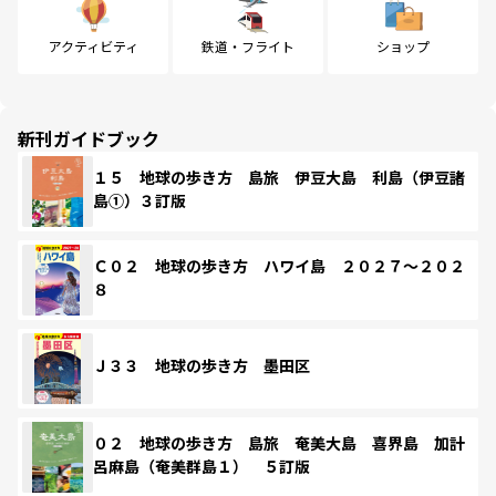
アクティビティ
鉄道・フライト
ショップ
新刊ガイドブック
１５ 地球の歩き方 島旅 伊豆大島 利島（伊豆諸
島①）３訂版
Ｃ０２ 地球の歩き方 ハワイ島 ２０２７～２０２
８
Ｊ３３ 地球の歩き方 墨田区
０２ 地球の歩き方 島旅 奄美大島 喜界島 加計
呂麻島（奄美群島１） ５訂版