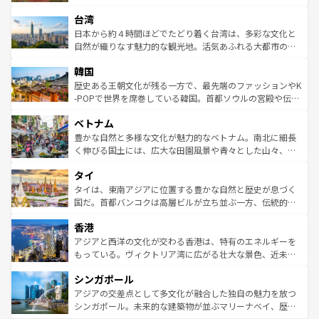
るだろう。車でのロードトリップや列車の旅も、アメリカ
文化や歴史が息づいている。「アロハスピリット」と呼ば
ストラリア東海岸北部に広がる大サンゴ礁地帯グレートバ
ならではの贅沢な旅のスタイルだ。 なお、新着のアメリカ
台湾
れるおもてなしの心で訪れる人々を迎えてくれるハワイの
リアリーフや大陸中央部にそびえるウルル（エアーズロッ
情報は
コンテンツ一覧
を参照してほしい。
人々、おいしいローカルフードやハワイアンミュージッ
ク）、タスマニアの美しい原生林やケアンズの熱帯雨林な
日本から約４時間ほどでたどり着く台湾は、多彩な文化と
ク、伝統的なフラダンスなど、すべてがハワイの魅力を彩
ど、見どころがたくさん。また、カフェやワイン、オージ
自然が織りなす魅力的な観光地。活気あふれる大都市の台
っている。訪れるたびに新しい発見と感動が待っているハ
ービーフなどの食文化も豊かで、美味しいものであふれて
北やノスタルジックな町並みが人気な九份（ジォウフェ
ワイを、存分に味わってほしい。 なお、新着のハワイ情報
韓国
いる。アクティビティも充実しており、サーフィンやダイ
ン）、静ひつな山岳地帯である台湾東部など、都市の喧騒
は
コンテンツ一覧
を参照してほしい。
ビング、ハイキングなど、アウトドア好きにはたまらな
と山間の静けさが共存しており、訪れる人に新しい発見と
歴史ある王朝文化が残る一方で、最先端のファッションやK
い。オーストラリアの多彩な魅力を存分に味わいつくそ
驚きをもたらしてくれる。また、奥深い台湾の食文化も魅
-POPで世界を席巻している韓国。首都ソウルの宮殿や伝統
う。 なお、新着のオーストラリア情報は
コンテンツ一覧
を
力で、夜市などの屋台グルメから高級料理、ヘルシーで美
家屋が並ぶエリアでは韓国の歴史と文化に浸ることがで
参照してほしい。
ベトナム
容にもいいと評判のスイーツなど、バラエティ豊かな料理
き、地方に足を延ばせば四季折々の自然美を楽しむことが
が味わえる。 なお、新着の台湾情報は
コンテンツ一覧
を参
できる。そして、キムチや焼肉、絶品のストリートフード
豊かな自然と多様な文化が魅力的なベトナム。南北に細長
照してほしい。
まで、さまざまな韓国料理が待っている。夜には、韓国な
く伸びる国土には、広大な田園風景や青々とした山々、世
らではのナイトライフも堪能できる。あたたかいホスピタ
界遺産に登録された壮大な自然景観が点在し、都市部では
タイ
リティに包まれながら、韓国の多彩な魅力を心ゆくまで味
急速な発展と共に伝統が息づく。ハノイの古い町並みやホ
わってみてほしい。 なお、新着の韓国情報は
コンテンツ一
ーチミン市のフランス統治時代の建物も、独特の雰囲気を
タイは、東南アジアに位置する豊かな自然と歴史が息づく
覧
を参照してほしい。
醸し出している。また、バラエティの豊かさとおいしさで
国だ。首都バンコクは高層ビルが立ち並ぶ一方、伝統的な
世界中の食通を魅了してやまないベトナム料理も魅力のひ
寺院や市場がいたるところに点在し、古きよき文化と現代
香港
とつ。フォーやバインミー、ベトナムコーヒーなどは、ぜ
の活気が交差している。北部ではチェンマイなどの山岳地
ひ現地で味わいたい。どの地域を訪れてもあたたかい人々
帯で自然と触れ合い、南部ではプーケットやクラビの美し
アジアと西洋の文化が交わる香港は、特有のエネルギーを
が旅行者を迎えてくれるので、きっと忘れられない旅にな
いビーチでリゾート気分を楽しむことができる。タイ料理
もっている。ヴィクトリア湾に広がる壮大な景色、近未来
るはずだ。 なお、新着のベトナム情報は
コンテンツ一覧
を
は世界的に有名で、屋台から高級レストランまで味覚を刺
的なアートスポット、そして歴史と現代が融合した町並
参照してほしい。
シンガポール
激する。気候は一年中温暖で、どの季節にも異なる楽しみ
み、どこを訪れても感動するはず。観光スポットが密集し
が待っている。親しみやすいタイの人々、仏教を中心とし
ており、効率よく見どころを回れるのも魅力。息をのむよ
アジアの交差点として多文化が融合した独自の魅力を放つ
た文化、そして多様な観光資源が、訪れる旅人を魅了し続
うな絶景から文化的な体験まで、香港を存分に楽しみ尽く
シンガポール。未来的な建築物が並ぶマリーナベイ、歴史
ける。 なお、新着のタイ情報は
コンテンツ一覧
を参照して
そう。 なお、新着の香港情報は
コンテンツ一覧
を参照して
と伝統を感じられるエスニックタウン、多数の緑豊かな公