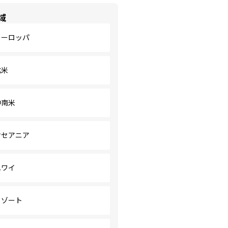
域
ヨーロッパ
北米
中南米
オセアニア
ハワイ
リゾート