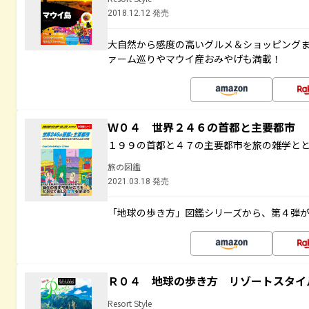
2018.12.12 発売
大自然から感度の高いグルメ＆ショッピング
ァーム巡りやマウイ産おみやげも満載！
Ｗ０４ 世界２４６の首都と主要都市
１９９の首都と４７の主要都市を旅の雑学と
旅の図鑑
2021.03.18 発売
「地球の歩き方」図鑑シリーズから、第４弾
Ｒ０４ 地球の歩き方 リゾートスタイ
Resort Style