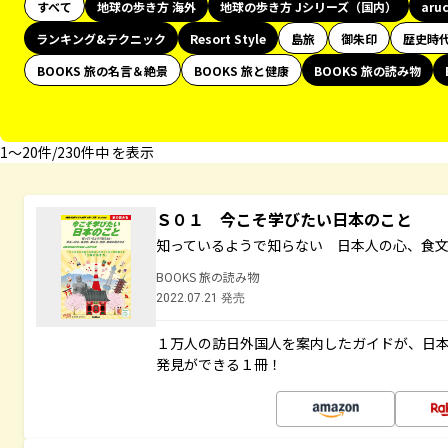
すべて
地球の歩き方 海外
地球の歩き方 Jシリーズ（国内）
aru
ランキング&テクニック
Resort Style
島旅
御朱印
歴史時
BOOKS 旅の名言＆絶景
BOOKS 旅と健康
BOOKS 旅の読み物
1〜20件/230件中 を表示
Ｓ０１ 今こそ学びたい日本のこと
知っているようで知らない 日本人の心、食
BOOKS 旅の読み物
2022.07.21 発売
１万人の訪日外国人を案内したガイドが、日
発見ができる１冊！