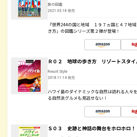
旅の図鑑
2021.03.18 発売
『世界244の国と地域 １９７ヵ国と４７地
き方」の図鑑シリーズ第２弾が登場！
Ｒ０２ 地球の歩き方 リゾートスタイ
Resort Style
2018.11.14 発売
ハワイ島のダイナミックな自然は訪れる人々
る自然派グルメも見逃せない！
Ｓ０３ 史跡と神話の舞台をホロホロ！