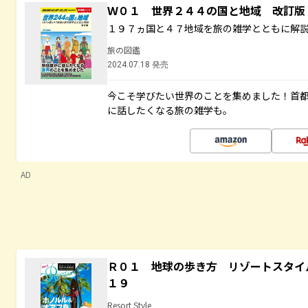
Ｗ０１ 世界２４４の国と地域 改訂版
１９７ヵ国と４７地域を旅の雑学とともに解
旅の図鑑
2024.07.18 発売
今こそ学びたい世界のことを集めました！首
に話したくなる旅の雑学も。
AD
Ｒ０１ 地球の歩き方 リゾートスタイ
１９
Resort Style