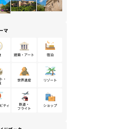
ーマ
食
建築・アート
宿泊
ト・
世界遺産
リゾート
戦
鉄道・
ビティ
ショップ
フライト