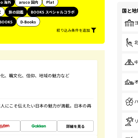
co 海外
aruco 国内
Plat
国と地
代
旅の図鑑
BOOKS スペシャルコラボ
BOOKS
D-Books
絞り込み条件を追加
文化、職文化、信仰、地域の魅力など
本人にこそ伝えたい日本の魅力が満載。日本の再
詳細を見る