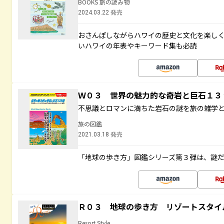
BOOKS 旅の読み物
2024.03.22 発売
おさんぽしながらハワイの歴史と文化を楽し
いハワイの年表やキーワード集も必読
Ｗ０３ 世界の魅力的な奇岩と巨石１
不思議とロマンに満ちた岩石の謎を旅の雑学
旅の図鑑
2021.03.18 発売
「地球の歩き方」図鑑シリーズ第３弾は、謎
Ｒ０３ 地球の歩き方 リゾートスタイ
Resort Style