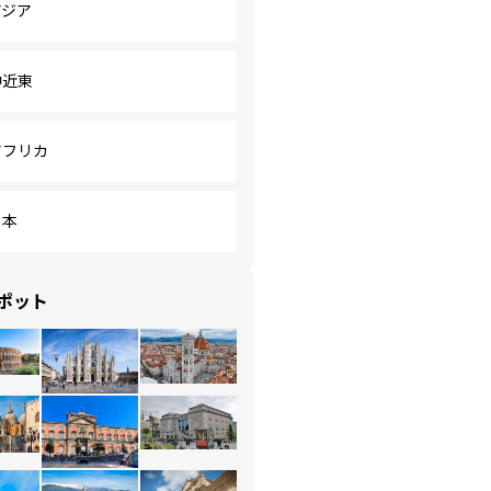
アジア
中近東
アフリカ
日本
ポット