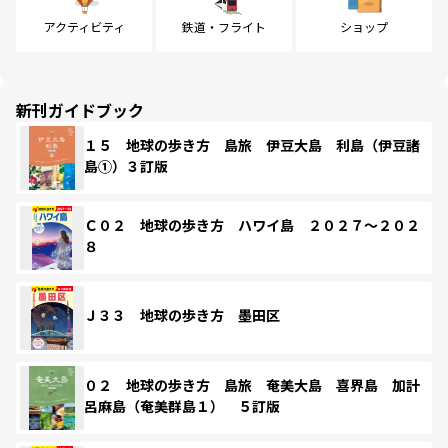
アクティビティ
鉄道・フライト
ショップ
新刊ガイドブック
１５ 地球の歩き方 島旅 伊豆大島 利島（伊豆諸
島①）３訂版
Ｃ０２ 地球の歩き方 ハワイ島 ２０２７～２０２
８
Ｊ３３ 地球の歩き方 墨田区
０２ 地球の歩き方 島旅 奄美大島 喜界島 加計
呂麻島（奄美群島１） ５訂版