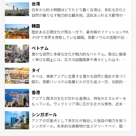
ならではの贅沢な旅のスタイルだ。 なお、新着のアメリカ
台湾
れるおもてなしの心で訪れる人々を迎えてくれるハワイの
リアリーフや大陸中央部にそびえるウルル（エアーズロッ
情報は
コンテンツ一覧
を参照してほしい。
人々、おいしいローカルフードやハワイアンミュージッ
ク）、タスマニアの美しい原生林やケアンズの熱帯雨林な
日本から約４時間ほどでたどり着く台湾は、多彩な文化と
ク、伝統的なフラダンスなど、すべてがハワイの魅力を彩
ど、見どころがたくさん。また、カフェやワイン、オージ
自然が織りなす魅力的な観光地。活気あふれる大都市の台
っている。訪れるたびに新しい発見と感動が待っているハ
ービーフなどの食文化も豊かで、美味しいものであふれて
北やノスタルジックな町並みが人気な九份（ジォウフェ
ワイを、存分に味わってほしい。 なお、新着のハワイ情報
韓国
いる。アクティビティも充実しており、サーフィンやダイ
ン）、静ひつな山岳地帯である台湾東部など、都市の喧騒
は
コンテンツ一覧
を参照してほしい。
ビング、ハイキングなど、アウトドア好きにはたまらな
と山間の静けさが共存しており、訪れる人に新しい発見と
歴史ある王朝文化が残る一方で、最先端のファッションやK
い。オーストラリアの多彩な魅力を存分に味わいつくそ
驚きをもたらしてくれる。また、奥深い台湾の食文化も魅
-POPで世界を席巻している韓国。首都ソウルの宮殿や伝統
う。 なお、新着のオーストラリア情報は
コンテンツ一覧
を
力で、夜市などの屋台グルメから高級料理、ヘルシーで美
家屋が並ぶエリアでは韓国の歴史と文化に浸ることがで
参照してほしい。
ベトナム
容にもいいと評判のスイーツなど、バラエティ豊かな料理
き、地方に足を延ばせば四季折々の自然美を楽しむことが
が味わえる。 なお、新着の台湾情報は
コンテンツ一覧
を参
できる。そして、キムチや焼肉、絶品のストリートフード
豊かな自然と多様な文化が魅力的なベトナム。南北に細長
照してほしい。
まで、さまざまな韓国料理が待っている。夜には、韓国な
く伸びる国土には、広大な田園風景や青々とした山々、世
らではのナイトライフも堪能できる。あたたかいホスピタ
界遺産に登録された壮大な自然景観が点在し、都市部では
タイ
リティに包まれながら、韓国の多彩な魅力を心ゆくまで味
急速な発展と共に伝統が息づく。ハノイの古い町並みやホ
わってみてほしい。 なお、新着の韓国情報は
コンテンツ一
ーチミン市のフランス統治時代の建物も、独特の雰囲気を
タイは、東南アジアに位置する豊かな自然と歴史が息づく
覧
を参照してほしい。
醸し出している。また、バラエティの豊かさとおいしさで
国だ。首都バンコクは高層ビルが立ち並ぶ一方、伝統的な
世界中の食通を魅了してやまないベトナム料理も魅力のひ
寺院や市場がいたるところに点在し、古きよき文化と現代
香港
とつ。フォーやバインミー、ベトナムコーヒーなどは、ぜ
の活気が交差している。北部ではチェンマイなどの山岳地
ひ現地で味わいたい。どの地域を訪れてもあたたかい人々
帯で自然と触れ合い、南部ではプーケットやクラビの美し
アジアと西洋の文化が交わる香港は、特有のエネルギーを
が旅行者を迎えてくれるので、きっと忘れられない旅にな
いビーチでリゾート気分を楽しむことができる。タイ料理
もっている。ヴィクトリア湾に広がる壮大な景色、近未来
るはずだ。 なお、新着のベトナム情報は
コンテンツ一覧
を
は世界的に有名で、屋台から高級レストランまで味覚を刺
的なアートスポット、そして歴史と現代が融合した町並
参照してほしい。
シンガポール
激する。気候は一年中温暖で、どの季節にも異なる楽しみ
み、どこを訪れても感動するはず。観光スポットが密集し
が待っている。親しみやすいタイの人々、仏教を中心とし
ており、効率よく見どころを回れるのも魅力。息をのむよ
アジアの交差点として多文化が融合した独自の魅力を放つ
た文化、そして多様な観光資源が、訪れる旅人を魅了し続
うな絶景から文化的な体験まで、香港を存分に楽しみ尽く
シンガポール。未来的な建築物が並ぶマリーナベイ、歴史
ける。 なお、新着のタイ情報は
コンテンツ一覧
を参照して
そう。 なお、新着の香港情報は
コンテンツ一覧
を参照して
と伝統を感じられるエスニックタウン、多数の緑豊かな公