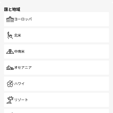
ほしい。
ほしい。
園や自然保護区など、自然が調和した近代的な景観と文化
の多様性あふれるカラフルな町は、どこを歩いても新しい
国と地域
発見がある。さらに、治安のよさや充実した公共交通機関
も、旅行者にとっては魅力的なポイント。グルメも豊富
で、ホーカーズは地元の風情を楽しめる外せないスポット
ヨーロッパ
だ。訪れる人を飽きさせないシンガポールで、多様な魅力
を体感しよう。 なお、新着のシンガポール情報は
コンテン
ツ一覧
を参照してほしい。
北米
中南米
オセアニア
ハワイ
リゾート