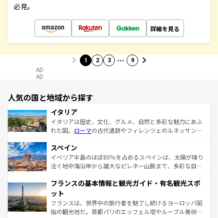
必見。
詳細を見る
…
1
2
3
9
AD
AD
人気の国と地域から探す
イタリア
イタリアは歴史、文化、グルメ、自然と多彩な魅力にあふ
れた国。
ローマ
の古代遺跡やフィレンツェのルネッサンス
美術、ヴェネツィアの運河など、歴史あるスポットはもち
スペイン
ろん、トスカーナの美しい田園風景やアマルフィ海岸の絶
景など、自然景観も見逃せない。観光の合間には、本場の
イベリア半島のほぼ80％を占めるスペインは、太陽が降り
ピザやパスタなど、絶品のイタリア料理を堪能することも
注ぐ地中海沿岸から雄大なピレネー山脈まで、多彩な自然
できる。朝目覚めてから夜眠るまで、すべての瞬間を楽し
と文化が詰まったヨーロッパ屈指の旅行先だ。多様な地域
フランスの基本情報と観光ガイド・有名観光スポ
ませてくれるイタリアで、忘れられない旅をしてみよう！
文化が根付くこの国では、情熱的なフラメンコ、熱気あふ
なお、新着のイタリア情報は
コンテンツ一覧
を参照してほ
れる闘牛、そして美味しいタパスが生活の一部となってい
ット
しい。
る。首都マドリードの洗練された雰囲気や、バルセロナの
フランスは、世界中の旅行者を魅了し続けるヨーロッパ屈
アートに溢れた街角から、地方では古代ローマ遺跡や中世
指の観光地だ。首都パリのエッフェル塔やルーブル美術館