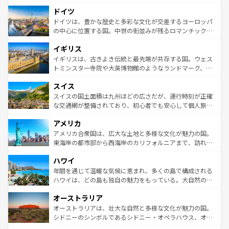
の城塞都市、穏やかなビーチリゾートまで多彩な表情を見
といった象徴的なスポットから、田舎町の古風な美しさま
せる。地方によって風土や気候が異なるスペインはその個
ドイツ
で、幅広い魅力が詰まっている。華麗な宮殿、歴史的な大
性で訪れる人を魅了する。 なお、新着のスペイン情報は
コ
聖堂、美しいビーチ、そして豊かな自然が、訪れる者を心
ドイツは、豊かな歴史と多彩な文化が交差するヨーロッパ
ンテンツ一覧
を参照してほしい。
から魅了する。また、フランスは美食の国としても知ら
の中心に位置する国。中世の街並みが残るロマンチック街
れ、フランス料理はユネスコ無形文化遺産にも登録されて
道から、未来を先取りするようなモダンな都市まで多様な
イギリス
いる。シャンパンの発祥地であるランス、プロヴァンスの
顔を持つこの国は、どこを歩いても飽きることがない。ベ
香り高いラベンダー畑など、多彩な楽しみ方が可能だ。さ
ルリンの文化的活気、バイエルン州のアルプスの絶景、そ
イギリスは、古きよき伝統と最先端が共存する国。ウェス
らに、パリ以外の地域にも魅力が溢れており、どの街角に
してライン川沿いのワイン畑といった風景は必見。ビール
トミンスター寺院や大英博物館のようなランドマーク、歴
も豊かな歴史と文化が息づいている。パリ以外の個性あふ
とソーセージを味わいながら地元の人と過ごす楽しい時間
史ある大学都市、美しい丘陵地帯や牧歌的な風景など、エ
れる地方に足を運ぶとそれぞれで全く異なる文化を体験で
スイス
は、お酒好きな人にはぜひ体験してほしい。 なお、新着の
リアごとに異なる魅力がある。また、優雅なアフタヌーン
きるだろう。 なお、新着のフランス情報は
コンテンツ一覧
ドイツ情報は
コンテンツ一覧
を参照してほしい。
ティー、ビール好きにはたまらない英国パブ、サッカー観
スイスの国土面積は九州ほどの広さだが、運行時刻が正確
を参照してほしい。
戦など、本場だからこそできる体験も豊富。イギリスを旅
な交通網が整備されており、初心者でも安心して個人旅行
して楽しみつくそう。 なお、新着のイギリス情報は
コンテ
を楽しめる。日本同様に時刻表どおりの旅が可能だ。中世
アメリカ
ンツ一覧
を参照してほしい。
の建物がそのまま残る町や、スイスならではのユニークな
博物館もあり、アルプス観光だけでなく町歩きも満喫する
アメリカ合衆国は、広大な土地と多様な文化が魅力の国。
ことができる。国民の所得が高いため物価も高いが、旅行
東海岸の都市部から西海岸のカリフォルニアまで、訪れる
者向けの交通パス提供のサービスもあり、うまく活用すれ
場所ごとに異なる風景と体験が待っている。ニューヨーク
ハワイ
ば市内交通費無料で観光を楽しむこともできる。 なお、新
のような巨大都市は、観光、ショッピング、エンターテイ
着のスイス情報は
コンテンツ一覧
を参照してほしい。
ンメントが詰まった刺激的なスポットだ。一方、アメリカ
年間を通じて温暖な気候に恵まれ、多くの島で構成される
西部には大自然が広がり、グランドキャニオンやイエロー
ハワイは、どの島も独自の魅力をもっている。大自然の神
ストーン国立公園といった絶景が堪能できる。さらに、南
秘を感じたいなら、火山が生み出した壮大な景観を誇るハ
オーストラリア
部のニューオーリンズでは、音楽と美食が融合した独特の
ワイ島は見逃せない。また、定番の観光地といえばオアフ
文化が魅力。旅行者はアメリカの各地域で異なる魅力を楽
島だが、静かな自然を求めるならマウイ島やカウアイ島が
オーストラリアは、壮大な自然と多様な文化が魅力の国。
しみながら、その多様性と豊かな歴史を感じることができ
おすすめ。エメラルドグリーンに輝く海をはじめ、豊かな
シドニーのシンボルであるシドニー・オペラハウス、オー
るだろう。車でのロードトリップや列車の旅も、アメリカ
文化や歴史が息づいている。「アロハスピリット」と呼ば
ストラリア東海岸北部に広がる大サンゴ礁地帯グレートバ