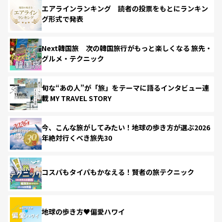
エアラインランキング 読者の投票をもとにランキン
グ形式で発表
Next韓国旅 次の韓国旅行がもっと楽しくなる 旅先・
グルメ・テクニック
旬な“あの人”が「旅」をテーマに語るインタビュー連
載 MY TRAVEL STORY
今、こんな旅がしてみたい！地球の歩き方が選ぶ2026
年絶対行くべき旅先30
コスパもタイパもかなえる！賢者の旅テクニック
地球の歩き方♥偏愛ハワイ