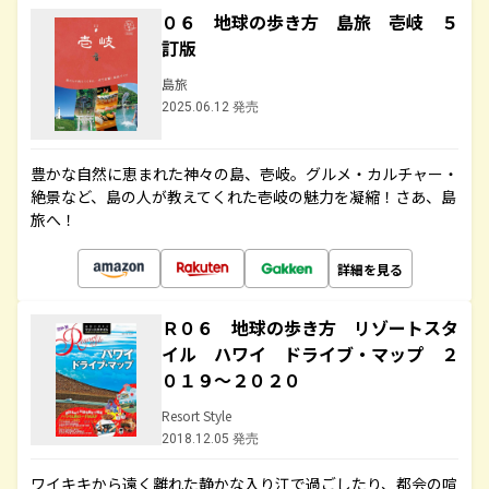
０６ 地球の歩き方 島旅 壱岐 ５
訂版
島旅
2025.06.12 発売
豊かな自然に恵まれた神々の島、壱岐。グルメ・カルチャー・
絶景など、島の人が教えてくれた壱岐の魅力を凝縮！さあ、島
旅へ！
詳細を見る
Ｒ０６ 地球の歩き方 リゾートスタ
イル ハワイ ドライブ・マップ ２
０１９～２０２０
Resort Style
2018.12.05 発売
ワイキキから遠く離れた静かな入り江で過ごしたり、都会の喧