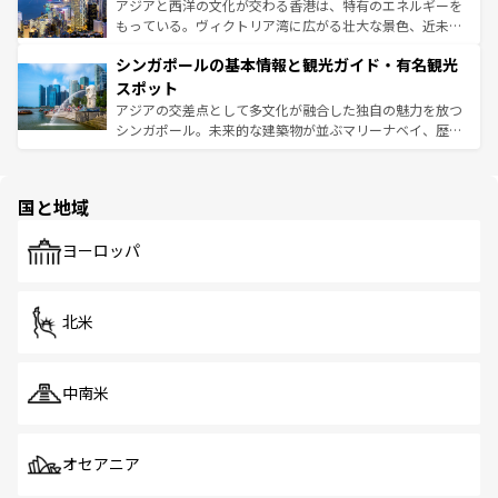
ひ現地で味わいたい。どの地域を訪れてもあたたかい人々
帯で自然と触れ合い、南部ではプーケットやクラビの美し
アジアと西洋の文化が交わる香港は、特有のエネルギーを
が旅行者を迎えてくれるので、きっと忘れられない旅にな
いビーチでリゾート気分を楽しむことができる。タイ料理
もっている。ヴィクトリア湾に広がる壮大な景色、近未来
るはずだ。 なお、新着のベトナム情報は
コンテンツ一覧
を
は世界的に有名で、屋台から高級レストランまで味覚を刺
的なアートスポット、そして歴史と現代が融合した町並
参照してほしい。
シンガポールの基本情報と観光ガイド・有名観光
激する。気候は一年中温暖で、どの季節にも異なる楽しみ
み、どこを訪れても感動するはず。観光スポットが密集し
が待っている。親しみやすいタイの人々、仏教を中心とし
ており、効率よく見どころを回れるのも魅力。息をのむよ
スポット
た文化、そして多様な観光資源が、訪れる旅人を魅了し続
うな絶景から文化的な体験まで、香港を存分に楽しみ尽く
アジアの交差点として多文化が融合した独自の魅力を放つ
ける。 なお、新着のタイ情報は
コンテンツ一覧
を参照して
そう。 なお、新着の香港情報は
コンテンツ一覧
を参照して
シンガポール。未来的な建築物が並ぶマリーナベイ、歴史
ほしい。
ほしい。
と伝統を感じられるエスニックタウン、多数の緑豊かな公
園や自然保護区など、自然が調和した近代的な景観と文化
の多様性あふれるカラフルな町は、どこを歩いても新しい
国と地域
発見がある。さらに、治安のよさや充実した公共交通機関
も、旅行者にとっては魅力的なポイント。グルメも豊富
で、ホーカーズは地元の風情を楽しめる外せないスポット
ヨーロッパ
だ。訪れる人を飽きさせないシンガポールで、多様な魅力
を体感しよう。 なお、新着のシンガポール情報は
コンテン
ツ一覧
を参照してほしい。
北米
中南米
オセアニア