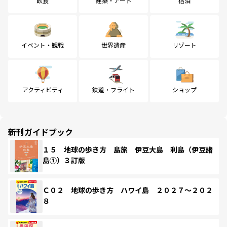
飲食
建築・アート
宿泊
イベント・観戦
世界遺産
リゾート
アクティビティ
鉄道・フライト
ショップ
新刊ガイドブック
１５ 地球の歩き方 島旅 伊豆大島 利島（伊豆諸
島①）３訂版
Ｃ０２ 地球の歩き方 ハワイ島 ２０２７～２０２
８