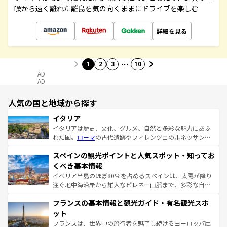
噪から遠く離れた離島を気の向くままにドライブを楽しむ
詳細を見る
…
1
2
3
10
AD
AD
人気の国と地域から探す
イタリア
イタリアは歴史、文化、グルメ、自然と多彩な魅力にあふ
れた国。
ローマ
の古代遺跡やフィレンツェのルネッサンス
美術、ヴェネツィアの運河など、歴史あるスポットはもち
スペインの観光ポイントと人気スポット・知ってお
ろん、トスカーナの美しい田園風景やアマルフィ海岸の絶
景など、自然景観も見逃せない。観光の合間には、本場の
くべき基本情報
ピザやパスタなど、絶品のイタリア料理を堪能することも
イベリア半島のほぼ80％を占めるスペインは、太陽が降り
できる。朝目覚めてから夜眠るまで、すべての瞬間を楽し
注ぐ地中海沿岸から雄大なピレネー山脈まで、多彩な自然
ませてくれるイタリアで、忘れられない旅をしてみよう！
と文化が詰まったヨーロッパ屈指の旅行先だ。多様な地域
なお、新着のイタリア情報は
コンテンツ一覧
を参照してほ
フランスの基本情報と観光ガイド・有名観光スポ
文化が根付くこの国では、情熱的なフラメンコ、熱気あふ
しい。
れる闘牛、そして美味しいタパスが生活の一部となってい
ット
る。首都マドリードの洗練された雰囲気や、バルセロナの
フランスは、世界中の旅行者を魅了し続けるヨーロッパ屈