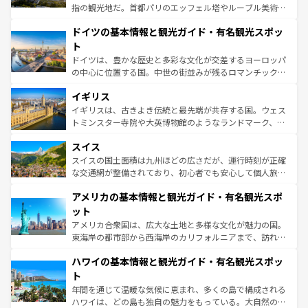
アートに溢れた街角から、地方では古代ローマ遺跡や中世
指の観光地だ。首都パリのエッフェル塔やルーブル美術館
の城塞都市、穏やかなビーチリゾートまで多彩な表情を見
といった象徴的なスポットから、田舎町の古風な美しさま
せる。地方によって風土や気候が異なるスペインはその個
ドイツの基本情報と観光ガイド・有名観光スポッ
で、幅広い魅力が詰まっている。華麗な宮殿、歴史的な大
性で訪れる人を魅了する。 なお、新着のスペイン情報は
コ
聖堂、美しいビーチ、そして豊かな自然が、訪れる者を心
ト
ンテンツ一覧
を参照してほしい。
から魅了する。また、フランスは美食の国としても知ら
ドイツは、豊かな歴史と多彩な文化が交差するヨーロッパ
れ、フランス料理はユネスコ無形文化遺産にも登録されて
の中心に位置する国。中世の街並みが残るロマンチック街
いる。シャンパンの発祥地であるランス、プロヴァンスの
道から、未来を先取りするようなモダンな都市まで多様な
香り高いラベンダー畑など、多彩な楽しみ方が可能だ。さ
イギリス
顔を持つこの国は、どこを歩いても飽きることがない。ベ
らに、パリ以外の地域にも魅力が溢れており、どの街角に
ルリンの文化的活気、バイエルン州のアルプスの絶景、そ
イギリスは、古きよき伝統と最先端が共存する国。ウェス
も豊かな歴史と文化が息づいている。パリ以外の個性あふ
してライン川沿いのワイン畑といった風景は必見。ビール
トミンスター寺院や大英博物館のようなランドマーク、歴
れる地方に足を運ぶとそれぞれで全く異なる文化を体験で
とソーセージを味わいながら地元の人と過ごす楽しい時間
史ある大学都市、美しい丘陵地帯や牧歌的な風景など、エ
きるだろう。 なお、新着のフランス情報は
コンテンツ一覧
スイス
は、お酒好きな人にはぜひ体験してほしい。 なお、新着の
リアごとに異なる魅力がある。また、優雅なアフタヌーン
を参照してほしい。
ドイツ情報は
コンテンツ一覧
を参照してほしい。
ティー、ビール好きにはたまらない英国パブ、サッカー観
スイスの国土面積は九州ほどの広さだが、運行時刻が正確
戦など、本場だからこそできる体験も豊富。イギリスを旅
な交通網が整備されており、初心者でも安心して個人旅行
して楽しみつくそう。 なお、新着のイギリス情報は
コンテ
を楽しめる。日本同様に時刻表どおりの旅が可能だ。中世
アメリカの基本情報と観光ガイド・有名観光スポ
ンツ一覧
を参照してほしい。
の建物がそのまま残る町や、スイスならではのユニークな
博物館もあり、アルプス観光だけでなく町歩きも満喫する
ット
ことができる。国民の所得が高いため物価も高いが、旅行
アメリカ合衆国は、広大な土地と多様な文化が魅力の国。
者向けの交通パス提供のサービスもあり、うまく活用すれ
東海岸の都市部から西海岸のカリフォルニアまで、訪れる
ば市内交通費無料で観光を楽しむこともできる。 なお、新
場所ごとに異なる風景と体験が待っている。ニューヨーク
着のスイス情報は
コンテンツ一覧
を参照してほしい。
ハワイの基本情報と観光ガイド・有名観光スポッ
のような巨大都市は、観光、ショッピング、エンターテイ
ンメントが詰まった刺激的なスポットだ。一方、アメリカ
ト
西部には大自然が広がり、グランドキャニオンやイエロー
年間を通じて温暖な気候に恵まれ、多くの島で構成される
ストーン国立公園といった絶景が堪能できる。さらに、南
ハワイは、どの島も独自の魅力をもっている。大自然の神