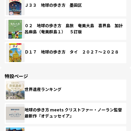
Ｊ３３ 地球の歩き方 墨田区
０２ 地球の歩き方 島旅 奄美大島 喜界島 加計
呂麻島（奄美群島１） ５訂版
Ｄ１７ 地球の歩き方 タイ ２０２７～２０２８
特設ページ
世界遺産ランキング
地球の歩き方 meets クリストファー・ノーラン監督
最新作『オデュッセイア』