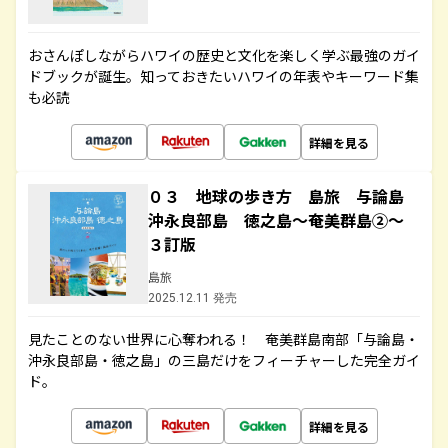
おさんぽしながらハワイの歴史と文化を楽しく学ぶ最強のガイ
ドブックが誕生。知っておきたいハワイの年表やキーワード集
も必読
詳細を見る
０３ 地球の歩き方 島旅 与論島
沖永良部島 徳之島～奄美群島②～
３訂版
島旅
2025.12.11 発売
見たことのない世界に心奪われる！ 奄美群島南部「与論島・
沖永良部島・徳之島」の三島だけをフィーチャーした完全ガイ
ド。
詳細を見る