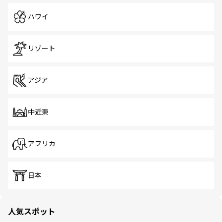
ハワイ
リゾート
アジア
中近東
アフリカ
日本
人気スポット