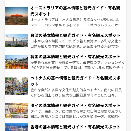
部のニューオーリンズでは、音楽と美食が融合した独特の
秘を感じたいなら、火山が生み出した壮大な景観を誇るハ
文化が魅力。旅行者はアメリカの各地域で異なる魅力を楽
オーストラリアの基本情報と観光ガイド・有名観
ワイ島は見逃せない。また、定番の観光地といえばオアフ
しみながら、その多様性と豊かな歴史を感じることができ
島だが、静かな自然を求めるならマウイ島やカウアイ島が
光スポット
るだろう。車でのロードトリップや列車の旅も、アメリカ
おすすめ。エメラルドグリーンに輝く海をはじめ、豊かな
オーストラリアは、壮大な自然と多様な文化が魅力の国。
ならではの贅沢な旅のスタイルだ。 なお、新着のアメリカ
文化や歴史が息づいている。「アロハスピリット」と呼ば
シドニーのシンボルであるシドニー・オペラハウス、オー
情報は
コンテンツ一覧
を参照してほしい。
れるおもてなしの心で訪れる人々を迎えてくれるハワイの
ストラリア東海岸北部に広がる大サンゴ礁地帯グレートバ
人々、おいしいローカルフードやハワイアンミュージッ
台湾の基本情報と観光ガイド・有名観光スポット
リアリーフや大陸中央部にそびえるウルル（エアーズロッ
ク、伝統的なフラダンスなど、すべてがハワイの魅力を彩
ク）、タスマニアの美しい原生林やケアンズの熱帯雨林な
日本から約４時間ほどでたどり着く台湾は、多彩な文化と
っている。訪れるたびに新しい発見と感動が待っているハ
ど、見どころがたくさん。また、カフェやワイン、オージ
自然が織りなす魅力的な観光地。活気あふれる大都市の台
ワイを、存分に味わってほしい。 なお、新着のハワイ情報
ービーフなどの食文化も豊かで、美味しいものであふれて
北やノスタルジックな町並みが人気な九份（ジォウフェ
は
コンテンツ一覧
を参照してほしい。
韓国の基本情報と観光ガイド・有名観光スポット
いる。アクティビティも充実しており、サーフィンやダイ
ン）、静ひつな山岳地帯である台湾東部など、都市の喧騒
ビング、ハイキングなど、アウトドア好きにはたまらな
と山間の静けさが共存しており、訪れる人に新しい発見と
歴史ある王朝文化が残る一方で、最先端のファッションやK
い。オーストラリアの多彩な魅力を存分に味わいつくそ
驚きをもたらしてくれる。また、奥深い台湾の食文化も魅
-POPで世界を席巻している韓国。首都ソウルの宮殿や伝統
う。 なお、新着のオーストラリア情報は
コンテンツ一覧
を
力で、夜市などの屋台グルメから高級料理、ヘルシーで美
家屋が並ぶエリアでは韓国の歴史と文化に浸ることがで
参照してほしい。
ベトナムの基本情報と観光ガイド・有名観光スポ
容にもいいと評判のスイーツなど、バラエティ豊かな料理
き、地方に足を延ばせば四季折々の自然美を楽しむことが
が味わえる。 なお、新着の台湾情報は
コンテンツ一覧
を参
できる。そして、キムチや焼肉、絶品のストリートフード
ット
照してほしい。
まで、さまざまな韓国料理が待っている。夜には、韓国な
豊かな自然と多様な文化が魅力的なベトナム。南北に細長
らではのナイトライフも堪能できる。あたたかいホスピタ
く伸びる国土には、広大な田園風景や青々とした山々、世
リティに包まれながら、韓国の多彩な魅力を心ゆくまで味
界遺産に登録された壮大な自然景観が点在し、都市部では
わってみてほしい。 なお、新着の韓国情報は
コンテンツ一
タイの基本情報と観光ガイド・有名観光スポット
急速な発展と共に伝統が息づく。ハノイの古い町並みやホ
覧
を参照してほしい。
ーチミン市のフランス統治時代の建物も、独特の雰囲気を
タイは、東南アジアに位置する豊かな自然と歴史が息づく
醸し出している。また、バラエティの豊かさとおいしさで
国だ。首都バンコクは高層ビルが立ち並ぶ一方、伝統的な
世界中の食通を魅了してやまないベトナム料理も魅力のひ
寺院や市場がいたるところに点在し、古きよき文化と現代
香港の基本情報と観光ガイド・有名観光スポット
とつ。フォーやバインミー、ベトナムコーヒーなどは、ぜ
の活気が交差している。北部ではチェンマイなどの山岳地