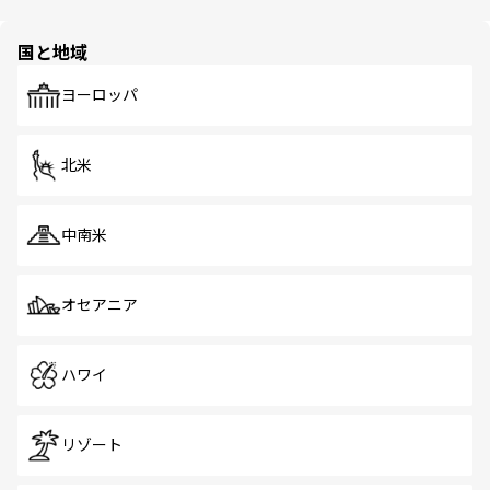
ほしい。
ほしい。
園や自然保護区など、自然が調和した近代的な景観と文化
の多様性あふれるカラフルな町は、どこを歩いても新しい
国と地域
発見がある。さらに、治安のよさや充実した公共交通機関
も、旅行者にとっては魅力的なポイント。グルメも豊富
で、ホーカーズは地元の風情を楽しめる外せないスポット
ヨーロッパ
だ。訪れる人を飽きさせないシンガポールで、多様な魅力
を体感しよう。 なお、新着のシンガポール情報は
コンテン
ツ一覧
を参照してほしい。
北米
中南米
オセアニア
ハワイ
リゾート