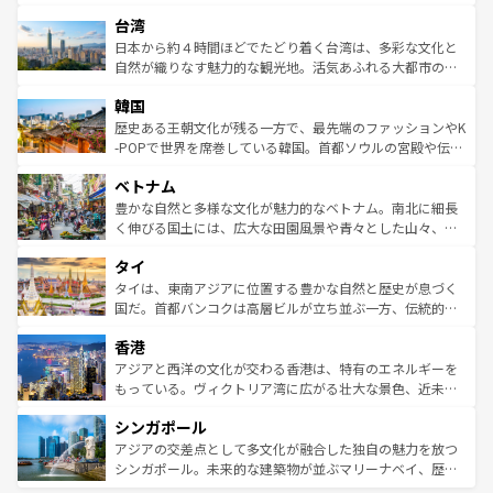
るだろう。車でのロードトリップや列車の旅も、アメリカ
文化や歴史が息づいている。「アロハスピリット」と呼ば
ストラリア東海岸北部に広がる大サンゴ礁地帯グレートバ
ならではの贅沢な旅のスタイルだ。 なお、新着のアメリカ
台湾
れるおもてなしの心で訪れる人々を迎えてくれるハワイの
リアリーフや大陸中央部にそびえるウルル（エアーズロッ
情報は
コンテンツ一覧
を参照してほしい。
人々、おいしいローカルフードやハワイアンミュージッ
ク）、タスマニアの美しい原生林やケアンズの熱帯雨林な
日本から約４時間ほどでたどり着く台湾は、多彩な文化と
ク、伝統的なフラダンスなど、すべてがハワイの魅力を彩
ど、見どころがたくさん。また、カフェやワイン、オージ
自然が織りなす魅力的な観光地。活気あふれる大都市の台
っている。訪れるたびに新しい発見と感動が待っているハ
ービーフなどの食文化も豊かで、美味しいものであふれて
北やノスタルジックな町並みが人気な九份（ジォウフェ
ワイを、存分に味わってほしい。 なお、新着のハワイ情報
韓国
いる。アクティビティも充実しており、サーフィンやダイ
ン）、静ひつな山岳地帯である台湾東部など、都市の喧騒
は
コンテンツ一覧
を参照してほしい。
ビング、ハイキングなど、アウトドア好きにはたまらな
と山間の静けさが共存しており、訪れる人に新しい発見と
歴史ある王朝文化が残る一方で、最先端のファッションやK
い。オーストラリアの多彩な魅力を存分に味わいつくそ
驚きをもたらしてくれる。また、奥深い台湾の食文化も魅
-POPで世界を席巻している韓国。首都ソウルの宮殿や伝統
う。 なお、新着のオーストラリア情報は
コンテンツ一覧
を
力で、夜市などの屋台グルメから高級料理、ヘルシーで美
家屋が並ぶエリアでは韓国の歴史と文化に浸ることがで
参照してほしい。
ベトナム
容にもいいと評判のスイーツなど、バラエティ豊かな料理
き、地方に足を延ばせば四季折々の自然美を楽しむことが
が味わえる。 なお、新着の台湾情報は
コンテンツ一覧
を参
できる。そして、キムチや焼肉、絶品のストリートフード
豊かな自然と多様な文化が魅力的なベトナム。南北に細長
照してほしい。
まで、さまざまな韓国料理が待っている。夜には、韓国な
く伸びる国土には、広大な田園風景や青々とした山々、世
らではのナイトライフも堪能できる。あたたかいホスピタ
界遺産に登録された壮大な自然景観が点在し、都市部では
タイ
リティに包まれながら、韓国の多彩な魅力を心ゆくまで味
急速な発展と共に伝統が息づく。ハノイの古い町並みやホ
わってみてほしい。 なお、新着の韓国情報は
コンテンツ一
ーチミン市のフランス統治時代の建物も、独特の雰囲気を
タイは、東南アジアに位置する豊かな自然と歴史が息づく
覧
を参照してほしい。
醸し出している。また、バラエティの豊かさとおいしさで
国だ。首都バンコクは高層ビルが立ち並ぶ一方、伝統的な
世界中の食通を魅了してやまないベトナム料理も魅力のひ
寺院や市場がいたるところに点在し、古きよき文化と現代
香港
とつ。フォーやバインミー、ベトナムコーヒーなどは、ぜ
の活気が交差している。北部ではチェンマイなどの山岳地
ひ現地で味わいたい。どの地域を訪れてもあたたかい人々
帯で自然と触れ合い、南部ではプーケットやクラビの美し
アジアと西洋の文化が交わる香港は、特有のエネルギーを
が旅行者を迎えてくれるので、きっと忘れられない旅にな
いビーチでリゾート気分を楽しむことができる。タイ料理
もっている。ヴィクトリア湾に広がる壮大な景色、近未来
るはずだ。 なお、新着のベトナム情報は
コンテンツ一覧
を
は世界的に有名で、屋台から高級レストランまで味覚を刺
的なアートスポット、そして歴史と現代が融合した町並
参照してほしい。
シンガポール
激する。気候は一年中温暖で、どの季節にも異なる楽しみ
み、どこを訪れても感動するはず。観光スポットが密集し
が待っている。親しみやすいタイの人々、仏教を中心とし
ており、効率よく見どころを回れるのも魅力。息をのむよ
アジアの交差点として多文化が融合した独自の魅力を放つ
た文化、そして多様な観光資源が、訪れる旅人を魅了し続
うな絶景から文化的な体験まで、香港を存分に楽しみ尽く
シンガポール。未来的な建築物が並ぶマリーナベイ、歴史
ける。 なお、新着のタイ情報は
コンテンツ一覧
を参照して
そう。 なお、新着の香港情報は
コンテンツ一覧
を参照して
と伝統を感じられるエスニックタウン、多数の緑豊かな公