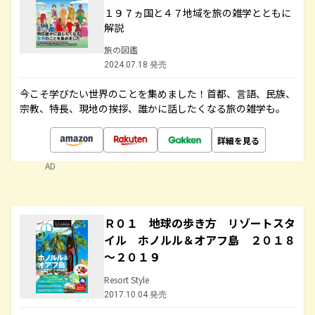
１９７ヵ国と４７地域を旅の雑学とともに
解説
旅の図鑑
2024.07.18 発売
今こそ学びたい世界のことを集めました！首都、言語、民族、
宗教、特長、現地の挨拶、誰かに話したくなる旅の雑学も。
詳細を見る
AD
Ｒ０１ 地球の歩き方 リゾートスタ
イル ホノルル＆オアフ島 ２０１８
～２０１９
Resort Style
2017.10.04 発売