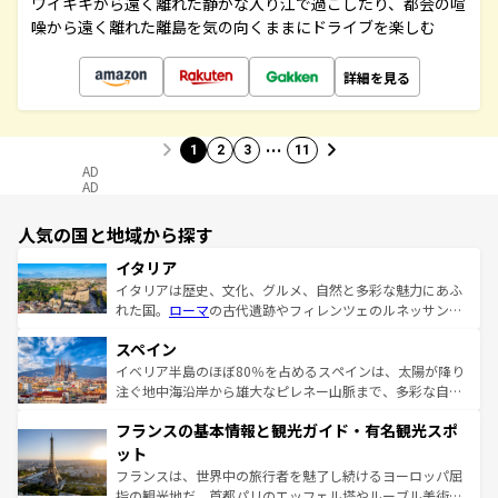
ワイキキから遠く離れた静かな入り江で過ごしたり、都会の喧
噪から遠く離れた離島を気の向くままにドライブを楽しむ
詳細を見る
…
1
2
3
11
AD
AD
人気の国と地域から探す
イタリア
イタリアは歴史、文化、グルメ、自然と多彩な魅力にあふ
れた国。
ローマ
の古代遺跡やフィレンツェのルネッサンス
美術、ヴェネツィアの運河など、歴史あるスポットはもち
スペイン
ろん、トスカーナの美しい田園風景やアマルフィ海岸の絶
景など、自然景観も見逃せない。観光の合間には、本場の
イベリア半島のほぼ80％を占めるスペインは、太陽が降り
ピザやパスタなど、絶品のイタリア料理を堪能することも
注ぐ地中海沿岸から雄大なピレネー山脈まで、多彩な自然
できる。朝目覚めてから夜眠るまで、すべての瞬間を楽し
と文化が詰まったヨーロッパ屈指の旅行先だ。多様な地域
フランスの基本情報と観光ガイド・有名観光スポ
ませてくれるイタリアで、忘れられない旅をしてみよう！
文化が根付くこの国では、情熱的なフラメンコ、熱気あふ
なお、新着のイタリア情報は
コンテンツ一覧
を参照してほ
れる闘牛、そして美味しいタパスが生活の一部となってい
ット
しい。
る。首都マドリードの洗練された雰囲気や、バルセロナの
フランスは、世界中の旅行者を魅了し続けるヨーロッパ屈
アートに溢れた街角から、地方では古代ローマ遺跡や中世
指の観光地だ。首都パリのエッフェル塔やルーブル美術館