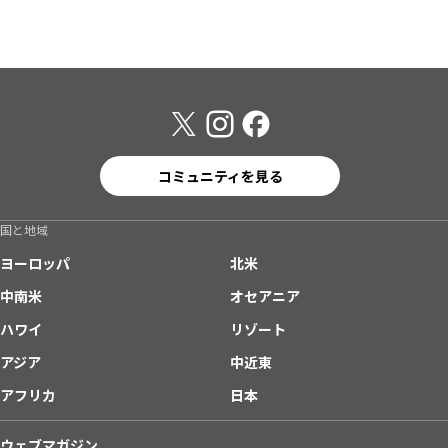
コミュニティを見る
国と地域
ヨーロッパ
北米
中南米
オセアニア
ハワイ
リゾート
アジア
中近東
アフリカ
日本
ウェブマガジン