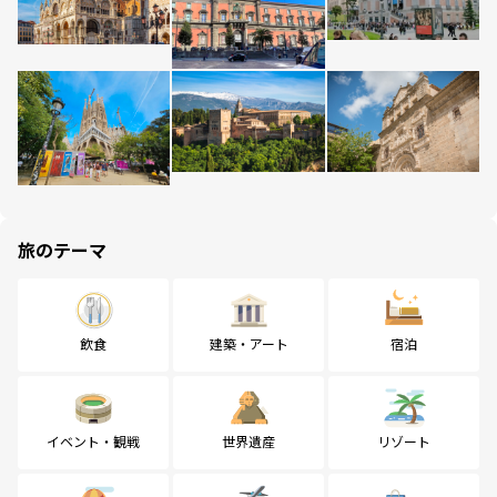
旅のテーマ
飲食
建築・アート
宿泊
イベント・観戦
世界遺産
リゾート