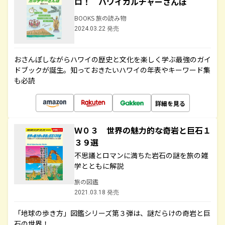
ロ！ ハワイカルチャーさんぽ
BOOKS 旅の読み物
2024.03.22 発売
おさんぽしながらハワイの歴史と文化を楽しく学ぶ最強のガイ
ドブックが誕生。知っておきたいハワイの年表やキーワード集
も必読
詳細を見る
Ｗ０３ 世界の魅力的な奇岩と巨石１
３９選
不思議とロマンに満ちた岩石の謎を旅の雑
学とともに解説
旅の図鑑
2021.03.18 発売
「地球の歩き方」図鑑シリーズ第３弾は、謎だらけの奇岩と巨
石の世界！