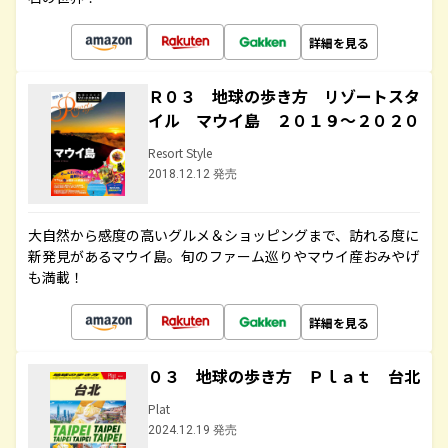
詳細を見る
Ｒ０３ 地球の歩き方 リゾートスタ
イル マウイ島 ２０１９～２０２０
Resort Style
2018.12.12 発売
大自然から感度の高いグルメ＆ショッピングまで、訪れる度に
新発見があるマウイ島。旬のファーム巡りやマウイ産おみやげ
も満載！
詳細を見る
０３ 地球の歩き方 Ｐｌａｔ 台北
Plat
2024.12.19 発売