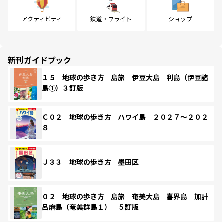
アクティビティ
鉄道・フライト
ショップ
新刊ガイドブック
１５ 地球の歩き方 島旅 伊豆大島 利島（伊豆諸
島①）３訂版
Ｃ０２ 地球の歩き方 ハワイ島 ２０２７～２０２
８
Ｊ３３ 地球の歩き方 墨田区
０２ 地球の歩き方 島旅 奄美大島 喜界島 加計
呂麻島（奄美群島１） ５訂版