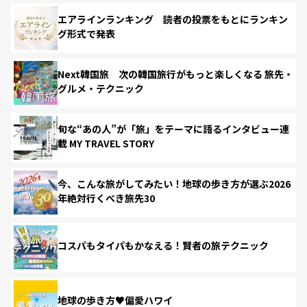
エアラインランキング 読者の投票をもとにランキン
グ形式で発表
Next韓国旅 次の韓国旅行がもっと楽しくなる 旅先・
グルメ・テクニック
旬な“あの人”が「旅」をテーマに語るインタビュー連
載 MY TRAVEL STORY
今、こんな旅がしてみたい！地球の歩き方が選ぶ2026
年絶対行くべき旅先30
コスパもタイパもかなえる！賢者の旅テクニック
地球の歩き方♥偏愛ハワイ