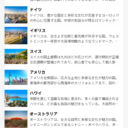
の城塞都市、穏やかなビーチリゾートまで多彩な表情を見
といった象徴的なスポットから、田舎町の古風な美しさま
せる。地方によって風土や気候が異なるスペインはその個
ドイツ
で、幅広い魅力が詰まっている。華麗な宮殿、歴史的な大
性で訪れる人を魅了する。 なお、新着のスペイン情報は
コ
聖堂、美しいビーチ、そして豊かな自然が、訪れる者を心
ドイツは、豊かな歴史と多彩な文化が交差するヨーロッパ
ンテンツ一覧
を参照してほしい。
から魅了する。また、フランスは美食の国としても知ら
の中心に位置する国。中世の街並みが残るロマンチック街
れ、フランス料理はユネスコ無形文化遺産にも登録されて
道から、未来を先取りするようなモダンな都市まで多様な
イギリス
いる。シャンパンの発祥地であるランス、プロヴァンスの
顔を持つこの国は、どこを歩いても飽きることがない。ベ
香り高いラベンダー畑など、多彩な楽しみ方が可能だ。さ
ルリンの文化的活気、バイエルン州のアルプスの絶景、そ
イギリスは、古きよき伝統と最先端が共存する国。ウェス
らに、パリ以外の地域にも魅力が溢れており、どの街角に
してライン川沿いのワイン畑といった風景は必見。ビール
トミンスター寺院や大英博物館のようなランドマーク、歴
も豊かな歴史と文化が息づいている。パリ以外の個性あふ
とソーセージを味わいながら地元の人と過ごす楽しい時間
史ある大学都市、美しい丘陵地帯や牧歌的な風景など、エ
れる地方に足を運ぶとそれぞれで全く異なる文化を体験で
スイス
は、お酒好きな人にはぜひ体験してほしい。 なお、新着の
リアごとに異なる魅力がある。また、優雅なアフタヌーン
きるだろう。 なお、新着のフランス情報は
コンテンツ一覧
ドイツ情報は
コンテンツ一覧
を参照してほしい。
ティー、ビール好きにはたまらない英国パブ、サッカー観
スイスの国土面積は九州ほどの広さだが、運行時刻が正確
を参照してほしい。
戦など、本場だからこそできる体験も豊富。イギリスを旅
な交通網が整備されており、初心者でも安心して個人旅行
して楽しみつくそう。 なお、新着のイギリス情報は
コンテ
を楽しめる。日本同様に時刻表どおりの旅が可能だ。中世
アメリカ
ンツ一覧
を参照してほしい。
の建物がそのまま残る町や、スイスならではのユニークな
博物館もあり、アルプス観光だけでなく町歩きも満喫する
アメリカ合衆国は、広大な土地と多様な文化が魅力の国。
ことができる。国民の所得が高いため物価も高いが、旅行
東海岸の都市部から西海岸のカリフォルニアまで、訪れる
者向けの交通パス提供のサービスもあり、うまく活用すれ
場所ごとに異なる風景と体験が待っている。ニューヨーク
ハワイ
ば市内交通費無料で観光を楽しむこともできる。 なお、新
のような巨大都市は、観光、ショッピング、エンターテイ
着のスイス情報は
コンテンツ一覧
を参照してほしい。
ンメントが詰まった刺激的なスポットだ。一方、アメリカ
年間を通じて温暖な気候に恵まれ、多くの島で構成される
西部には大自然が広がり、グランドキャニオンやイエロー
ハワイは、どの島も独自の魅力をもっている。大自然の神
ストーン国立公園といった絶景が堪能できる。さらに、南
秘を感じたいなら、火山が生み出した壮大な景観を誇るハ
オーストラリア
部のニューオーリンズでは、音楽と美食が融合した独特の
ワイ島は見逃せない。また、定番の観光地といえばオアフ
文化が魅力。旅行者はアメリカの各地域で異なる魅力を楽
島だが、静かな自然を求めるならマウイ島やカウアイ島が
オーストラリアは、壮大な自然と多様な文化が魅力の国。
しみながら、その多様性と豊かな歴史を感じることができ
おすすめ。エメラルドグリーンに輝く海をはじめ、豊かな
シドニーのシンボルであるシドニー・オペラハウス、オー