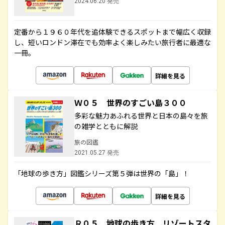
2024.06.20 発売
定番から１９６０年代を追体験できるスポットまで幅広く収録
し、短いロンドン滞在でも効率よく楽しみたい旅行者に最適な
一冊。
詳細を見る
Ｗ０５ 世界のすごい島３００
多彩な魅力あふれる世界と日本の島々を旅
の雑学とともに解説
旅の図鑑
2021.05.27 発売
「地球の歩き方」図鑑シリーズ第５弾は世界の「島」！
詳細を見る
Ｒ０５ 地球の歩き方 リゾートスタ