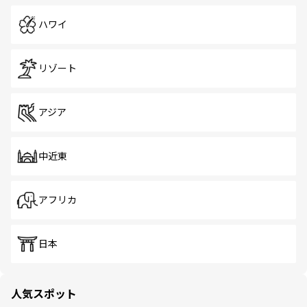
ハワイ
リゾート
アジア
中近東
アフリカ
日本
人気スポット