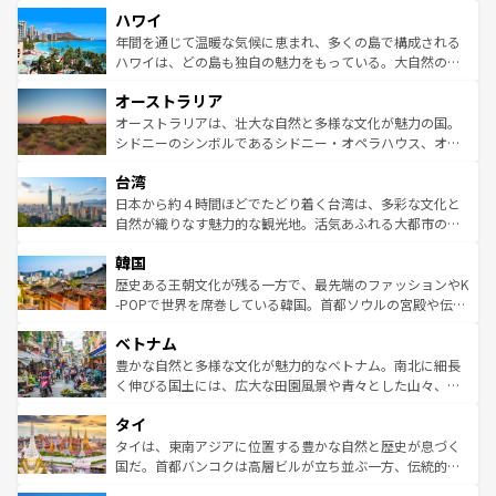
場所ごとに異なる風景と体験が待っている。ニューヨーク
ハワイ
ば市内交通費無料で観光を楽しむこともできる。 なお、新
のような巨大都市は、観光、ショッピング、エンターテイ
着のスイス情報は
コンテンツ一覧
を参照してほしい。
ンメントが詰まった刺激的なスポットだ。一方、アメリカ
年間を通じて温暖な気候に恵まれ、多くの島で構成される
西部には大自然が広がり、グランドキャニオンやイエロー
ハワイは、どの島も独自の魅力をもっている。大自然の神
ストーン国立公園といった絶景が堪能できる。さらに、南
秘を感じたいなら、火山が生み出した壮大な景観を誇るハ
オーストラリア
部のニューオーリンズでは、音楽と美食が融合した独特の
ワイ島は見逃せない。また、定番の観光地といえばオアフ
文化が魅力。旅行者はアメリカの各地域で異なる魅力を楽
島だが、静かな自然を求めるならマウイ島やカウアイ島が
オーストラリアは、壮大な自然と多様な文化が魅力の国。
しみながら、その多様性と豊かな歴史を感じることができ
おすすめ。エメラルドグリーンに輝く海をはじめ、豊かな
シドニーのシンボルであるシドニー・オペラハウス、オー
るだろう。車でのロードトリップや列車の旅も、アメリカ
文化や歴史が息づいている。「アロハスピリット」と呼ば
ストラリア東海岸北部に広がる大サンゴ礁地帯グレートバ
ならではの贅沢な旅のスタイルだ。 なお、新着のアメリカ
台湾
れるおもてなしの心で訪れる人々を迎えてくれるハワイの
リアリーフや大陸中央部にそびえるウルル（エアーズロッ
情報は
コンテンツ一覧
を参照してほしい。
人々、おいしいローカルフードやハワイアンミュージッ
ク）、タスマニアの美しい原生林やケアンズの熱帯雨林な
日本から約４時間ほどでたどり着く台湾は、多彩な文化と
ク、伝統的なフラダンスなど、すべてがハワイの魅力を彩
ど、見どころがたくさん。また、カフェやワイン、オージ
自然が織りなす魅力的な観光地。活気あふれる大都市の台
っている。訪れるたびに新しい発見と感動が待っているハ
ービーフなどの食文化も豊かで、美味しいものであふれて
北やノスタルジックな町並みが人気な九份（ジォウフェ
ワイを、存分に味わってほしい。 なお、新着のハワイ情報
韓国
いる。アクティビティも充実しており、サーフィンやダイ
ン）、静ひつな山岳地帯である台湾東部など、都市の喧騒
は
コンテンツ一覧
を参照してほしい。
ビング、ハイキングなど、アウトドア好きにはたまらな
と山間の静けさが共存しており、訪れる人に新しい発見と
歴史ある王朝文化が残る一方で、最先端のファッションやK
い。オーストラリアの多彩な魅力を存分に味わいつくそ
驚きをもたらしてくれる。また、奥深い台湾の食文化も魅
-POPで世界を席巻している韓国。首都ソウルの宮殿や伝統
う。 なお、新着のオーストラリア情報は
コンテンツ一覧
を
力で、夜市などの屋台グルメから高級料理、ヘルシーで美
家屋が並ぶエリアでは韓国の歴史と文化に浸ることがで
参照してほしい。
ベトナム
容にもいいと評判のスイーツなど、バラエティ豊かな料理
き、地方に足を延ばせば四季折々の自然美を楽しむことが
が味わえる。 なお、新着の台湾情報は
コンテンツ一覧
を参
できる。そして、キムチや焼肉、絶品のストリートフード
豊かな自然と多様な文化が魅力的なベトナム。南北に細長
照してほしい。
まで、さまざまな韓国料理が待っている。夜には、韓国な
く伸びる国土には、広大な田園風景や青々とした山々、世
らではのナイトライフも堪能できる。あたたかいホスピタ
界遺産に登録された壮大な自然景観が点在し、都市部では
タイ
リティに包まれながら、韓国の多彩な魅力を心ゆくまで味
急速な発展と共に伝統が息づく。ハノイの古い町並みやホ
わってみてほしい。 なお、新着の韓国情報は
コンテンツ一
ーチミン市のフランス統治時代の建物も、独特の雰囲気を
タイは、東南アジアに位置する豊かな自然と歴史が息づく
覧
を参照してほしい。
醸し出している。また、バラエティの豊かさとおいしさで
国だ。首都バンコクは高層ビルが立ち並ぶ一方、伝統的な
世界中の食通を魅了してやまないベトナム料理も魅力のひ
寺院や市場がいたるところに点在し、古きよき文化と現代