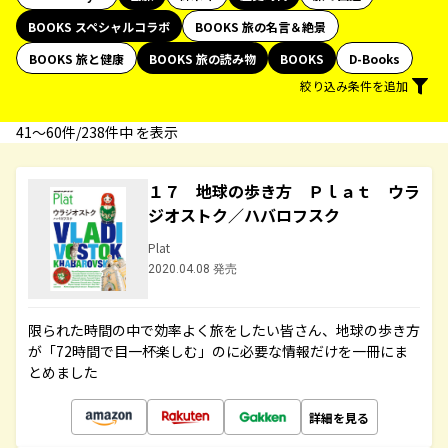
BOOKS スペシャルコラボ
BOOKS 旅の名言＆絶景
BOOKS 旅と健康
BOOKS 旅の読み物
BOOKS
D-Books
絞り込み条件を追加
41〜60件/238件中 を表示
１７ 地球の歩き方 Ｐｌａｔ ウラ
ジオストク／ハバロフスク
Plat
2020.04.08 発売
限られた時間の中で効率よく旅をしたい皆さん、地球の歩き方
が「72時間で目一杯楽しむ」のに必要な情報だけを一冊にま
とめました
詳細を見る