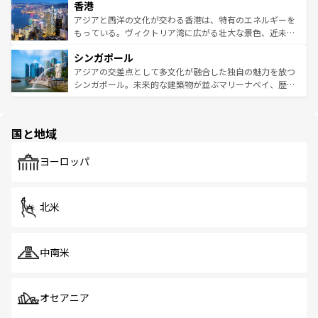
香港
とつ。フォーやバインミー、ベトナムコーヒーなどは、ぜ
の活気が交差している。北部ではチェンマイなどの山岳地
ひ現地で味わいたい。どの地域を訪れてもあたたかい人々
帯で自然と触れ合い、南部ではプーケットやクラビの美し
アジアと西洋の文化が交わる香港は、特有のエネルギーを
が旅行者を迎えてくれるので、きっと忘れられない旅にな
いビーチでリゾート気分を楽しむことができる。タイ料理
もっている。ヴィクトリア湾に広がる壮大な景色、近未来
るはずだ。 なお、新着のベトナム情報は
コンテンツ一覧
を
は世界的に有名で、屋台から高級レストランまで味覚を刺
的なアートスポット、そして歴史と現代が融合した町並
参照してほしい。
シンガポール
激する。気候は一年中温暖で、どの季節にも異なる楽しみ
み、どこを訪れても感動するはず。観光スポットが密集し
が待っている。親しみやすいタイの人々、仏教を中心とし
ており、効率よく見どころを回れるのも魅力。息をのむよ
アジアの交差点として多文化が融合した独自の魅力を放つ
た文化、そして多様な観光資源が、訪れる旅人を魅了し続
うな絶景から文化的な体験まで、香港を存分に楽しみ尽く
シンガポール。未来的な建築物が並ぶマリーナベイ、歴史
ける。 なお、新着のタイ情報は
コンテンツ一覧
を参照して
そう。 なお、新着の香港情報は
コンテンツ一覧
を参照して
と伝統を感じられるエスニックタウン、多数の緑豊かな公
ほしい。
ほしい。
園や自然保護区など、自然が調和した近代的な景観と文化
の多様性あふれるカラフルな町は、どこを歩いても新しい
国と地域
発見がある。さらに、治安のよさや充実した公共交通機関
も、旅行者にとっては魅力的なポイント。グルメも豊富
で、ホーカーズは地元の風情を楽しめる外せないスポット
ヨーロッパ
だ。訪れる人を飽きさせないシンガポールで、多様な魅力
を体感しよう。 なお、新着のシンガポール情報は
コンテン
ツ一覧
を参照してほしい。
北米
中南米
オセアニア