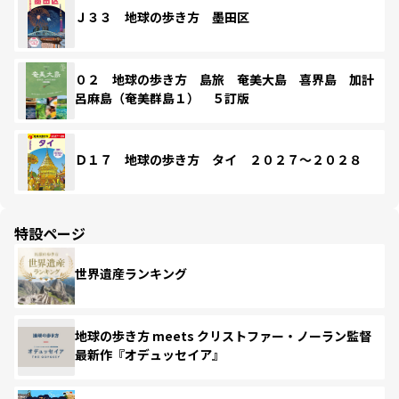
Ｊ３３ 地球の歩き方 墨田区
０２ 地球の歩き方 島旅 奄美大島 喜界島 加計
呂麻島（奄美群島１） ５訂版
Ｄ１７ 地球の歩き方 タイ ２０２７～２０２８
特設ページ
世界遺産ランキング
地球の歩き方 meets クリストファー・ノーラン監督
最新作『オデュッセイア』