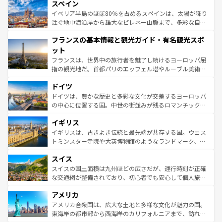
スペイン
ろん、トスカーナの美しい田園風景やアマルフィ海岸の絶
景など、自然景観も見逃せない。観光の合間には、本場の
イベリア半島のほぼ80％を占めるスペインは、太陽が降り
ピザやパスタなど、絶品のイタリア料理を堪能することも
注ぐ地中海沿岸から雄大なピレネー山脈まで、多彩な自然
できる。朝目覚めてから夜眠るまで、すべての瞬間を楽し
と文化が詰まったヨーロッパ屈指の旅行先だ。多様な地域
フランスの基本情報と観光ガイド・有名観光スポ
ませてくれるイタリアで、忘れられない旅をしてみよう！
文化が根付くこの国では、情熱的なフラメンコ、熱気あふ
なお、新着のイタリア情報は
コンテンツ一覧
を参照してほ
れる闘牛、そして美味しいタパスが生活の一部となってい
ット
しい。
る。首都マドリードの洗練された雰囲気や、バルセロナの
フランスは、世界中の旅行者を魅了し続けるヨーロッパ屈
アートに溢れた街角から、地方では古代ローマ遺跡や中世
指の観光地だ。首都パリのエッフェル塔やルーブル美術館
の城塞都市、穏やかなビーチリゾートまで多彩な表情を見
といった象徴的なスポットから、田舎町の古風な美しさま
せる。地方によって風土や気候が異なるスペインはその個
ドイツ
で、幅広い魅力が詰まっている。華麗な宮殿、歴史的な大
性で訪れる人を魅了する。 なお、新着のスペイン情報は
コ
聖堂、美しいビーチ、そして豊かな自然が、訪れる者を心
ドイツは、豊かな歴史と多彩な文化が交差するヨーロッパ
ンテンツ一覧
を参照してほしい。
から魅了する。また、フランスは美食の国としても知ら
の中心に位置する国。中世の街並みが残るロマンチック街
れ、フランス料理はユネスコ無形文化遺産にも登録されて
道から、未来を先取りするようなモダンな都市まで多様な
イギリス
いる。シャンパンの発祥地であるランス、プロヴァンスの
顔を持つこの国は、どこを歩いても飽きることがない。ベ
香り高いラベンダー畑など、多彩な楽しみ方が可能だ。さ
ルリンの文化的活気、バイエルン州のアルプスの絶景、そ
イギリスは、古きよき伝統と最先端が共存する国。ウェス
らに、パリ以外の地域にも魅力が溢れており、どの街角に
してライン川沿いのワイン畑といった風景は必見。ビール
トミンスター寺院や大英博物館のようなランドマーク、歴
も豊かな歴史と文化が息づいている。パリ以外の個性あふ
とソーセージを味わいながら地元の人と過ごす楽しい時間
史ある大学都市、美しい丘陵地帯や牧歌的な風景など、エ
れる地方に足を運ぶとそれぞれで全く異なる文化を体験で
スイス
は、お酒好きな人にはぜひ体験してほしい。 なお、新着の
リアごとに異なる魅力がある。また、優雅なアフタヌーン
きるだろう。 なお、新着のフランス情報は
コンテンツ一覧
ドイツ情報は
コンテンツ一覧
を参照してほしい。
ティー、ビール好きにはたまらない英国パブ、サッカー観
スイスの国土面積は九州ほどの広さだが、運行時刻が正確
を参照してほしい。
戦など、本場だからこそできる体験も豊富。イギリスを旅
な交通網が整備されており、初心者でも安心して個人旅行
して楽しみつくそう。 なお、新着のイギリス情報は
コンテ
を楽しめる。日本同様に時刻表どおりの旅が可能だ。中世
アメリカ
ンツ一覧
を参照してほしい。
の建物がそのまま残る町や、スイスならではのユニークな
博物館もあり、アルプス観光だけでなく町歩きも満喫する
アメリカ合衆国は、広大な土地と多様な文化が魅力の国。
ことができる。国民の所得が高いため物価も高いが、旅行
東海岸の都市部から西海岸のカリフォルニアまで、訪れる
者向けの交通パス提供のサービスもあり、うまく活用すれ