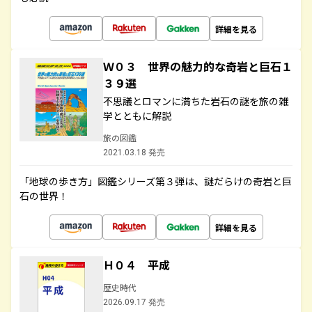
詳細を見る
Ｗ０３ 世界の魅力的な奇岩と巨石１
３９選
不思議とロマンに満ちた岩石の謎を旅の雑
学とともに解説
旅の図鑑
2021.03.18 発売
「地球の歩き方」図鑑シリーズ第３弾は、謎だらけの奇岩と巨
石の世界！
詳細を見る
Ｈ０４ 平成
歴史時代
2026.09.17 発売