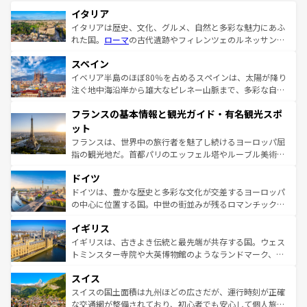
イタリア
イタリアは歴史、文化、グルメ、自然と多彩な魅力にあふ
れた国。
ローマ
の古代遺跡やフィレンツェのルネッサンス
美術、ヴェネツィアの運河など、歴史あるスポットはもち
スペイン
ろん、トスカーナの美しい田園風景やアマルフィ海岸の絶
景など、自然景観も見逃せない。観光の合間には、本場の
イベリア半島のほぼ80％を占めるスペインは、太陽が降り
ピザやパスタなど、絶品のイタリア料理を堪能することも
注ぐ地中海沿岸から雄大なピレネー山脈まで、多彩な自然
できる。朝目覚めてから夜眠るまで、すべての瞬間を楽し
と文化が詰まったヨーロッパ屈指の旅行先だ。多様な地域
フランスの基本情報と観光ガイド・有名観光スポ
ませてくれるイタリアで、忘れられない旅をしてみよう！
文化が根付くこの国では、情熱的なフラメンコ、熱気あふ
なお、新着のイタリア情報は
コンテンツ一覧
を参照してほ
れる闘牛、そして美味しいタパスが生活の一部となってい
ット
しい。
る。首都マドリードの洗練された雰囲気や、バルセロナの
フランスは、世界中の旅行者を魅了し続けるヨーロッパ屈
アートに溢れた街角から、地方では古代ローマ遺跡や中世
指の観光地だ。首都パリのエッフェル塔やルーブル美術館
の城塞都市、穏やかなビーチリゾートまで多彩な表情を見
といった象徴的なスポットから、田舎町の古風な美しさま
せる。地方によって風土や気候が異なるスペインはその個
ドイツ
で、幅広い魅力が詰まっている。華麗な宮殿、歴史的な大
性で訪れる人を魅了する。 なお、新着のスペイン情報は
コ
聖堂、美しいビーチ、そして豊かな自然が、訪れる者を心
ドイツは、豊かな歴史と多彩な文化が交差するヨーロッパ
ンテンツ一覧
を参照してほしい。
から魅了する。また、フランスは美食の国としても知ら
の中心に位置する国。中世の街並みが残るロマンチック街
れ、フランス料理はユネスコ無形文化遺産にも登録されて
道から、未来を先取りするようなモダンな都市まで多様な
イギリス
いる。シャンパンの発祥地であるランス、プロヴァンスの
顔を持つこの国は、どこを歩いても飽きることがない。ベ
香り高いラベンダー畑など、多彩な楽しみ方が可能だ。さ
ルリンの文化的活気、バイエルン州のアルプスの絶景、そ
イギリスは、古きよき伝統と最先端が共存する国。ウェス
らに、パリ以外の地域にも魅力が溢れており、どの街角に
してライン川沿いのワイン畑といった風景は必見。ビール
トミンスター寺院や大英博物館のようなランドマーク、歴
も豊かな歴史と文化が息づいている。パリ以外の個性あふ
とソーセージを味わいながら地元の人と過ごす楽しい時間
史ある大学都市、美しい丘陵地帯や牧歌的な風景など、エ
れる地方に足を運ぶとそれぞれで全く異なる文化を体験で
スイス
は、お酒好きな人にはぜひ体験してほしい。 なお、新着の
リアごとに異なる魅力がある。また、優雅なアフタヌーン
きるだろう。 なお、新着のフランス情報は
コンテンツ一覧
ドイツ情報は
コンテンツ一覧
を参照してほしい。
ティー、ビール好きにはたまらない英国パブ、サッカー観
スイスの国土面積は九州ほどの広さだが、運行時刻が正確
を参照してほしい。
戦など、本場だからこそできる体験も豊富。イギリスを旅
な交通網が整備されており、初心者でも安心して個人旅行