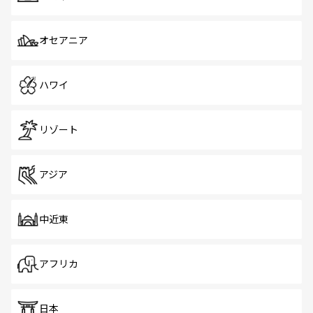
オセアニア
ハワイ
リゾート
アジア
中近東
アフリカ
日本