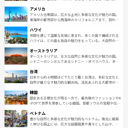
して楽しみつくそう。 なお、新着のイギリス情報は
コンテ
を楽しめる。日本同様に時刻表どおりの旅が可能だ。中世
アメリカ
ンツ一覧
を参照してほしい。
の建物がそのまま残る町や、スイスならではのユニークな
博物館もあり、アルプス観光だけでなく町歩きも満喫する
アメリカ合衆国は、広大な土地と多様な文化が魅力の国。
ことができる。国民の所得が高いため物価も高いが、旅行
東海岸の都市部から西海岸のカリフォルニアまで、訪れる
者向けの交通パス提供のサービスもあり、うまく活用すれ
場所ごとに異なる風景と体験が待っている。ニューヨーク
ハワイ
ば市内交通費無料で観光を楽しむこともできる。 なお、新
のような巨大都市は、観光、ショッピング、エンターテイ
着のスイス情報は
コンテンツ一覧
を参照してほしい。
ンメントが詰まった刺激的なスポットだ。一方、アメリカ
年間を通じて温暖な気候に恵まれ、多くの島で構成される
西部には大自然が広がり、グランドキャニオンやイエロー
ハワイは、どの島も独自の魅力をもっている。大自然の神
ストーン国立公園といった絶景が堪能できる。さらに、南
秘を感じたいなら、火山が生み出した壮大な景観を誇るハ
オーストラリア
部のニューオーリンズでは、音楽と美食が融合した独特の
ワイ島は見逃せない。また、定番の観光地といえばオアフ
文化が魅力。旅行者はアメリカの各地域で異なる魅力を楽
島だが、静かな自然を求めるならマウイ島やカウアイ島が
オーストラリアは、壮大な自然と多様な文化が魅力の国。
しみながら、その多様性と豊かな歴史を感じることができ
おすすめ。エメラルドグリーンに輝く海をはじめ、豊かな
シドニーのシンボルであるシドニー・オペラハウス、オー
るだろう。車でのロードトリップや列車の旅も、アメリカ
文化や歴史が息づいている。「アロハスピリット」と呼ば
ストラリア東海岸北部に広がる大サンゴ礁地帯グレートバ
ならではの贅沢な旅のスタイルだ。 なお、新着のアメリカ
台湾
れるおもてなしの心で訪れる人々を迎えてくれるハワイの
リアリーフや大陸中央部にそびえるウルル（エアーズロッ
情報は
コンテンツ一覧
を参照してほしい。
人々、おいしいローカルフードやハワイアンミュージッ
ク）、タスマニアの美しい原生林やケアンズの熱帯雨林な
日本から約４時間ほどでたどり着く台湾は、多彩な文化と
ク、伝統的なフラダンスなど、すべてがハワイの魅力を彩
ど、見どころがたくさん。また、カフェやワイン、オージ
自然が織りなす魅力的な観光地。活気あふれる大都市の台
っている。訪れるたびに新しい発見と感動が待っているハ
ービーフなどの食文化も豊かで、美味しいものであふれて
北やノスタルジックな町並みが人気な九份（ジォウフェ
ワイを、存分に味わってほしい。 なお、新着のハワイ情報
韓国
いる。アクティビティも充実しており、サーフィンやダイ
ン）、静ひつな山岳地帯である台湾東部など、都市の喧騒
は
コンテンツ一覧
を参照してほしい。
ビング、ハイキングなど、アウトドア好きにはたまらな
と山間の静けさが共存しており、訪れる人に新しい発見と
歴史ある王朝文化が残る一方で、最先端のファッションやK
い。オーストラリアの多彩な魅力を存分に味わいつくそ
驚きをもたらしてくれる。また、奥深い台湾の食文化も魅
-POPで世界を席巻している韓国。首都ソウルの宮殿や伝統
う。 なお、新着のオーストラリア情報は
コンテンツ一覧
を
力で、夜市などの屋台グルメから高級料理、ヘルシーで美
家屋が並ぶエリアでは韓国の歴史と文化に浸ることがで
参照してほしい。
ベトナム
容にもいいと評判のスイーツなど、バラエティ豊かな料理
き、地方に足を延ばせば四季折々の自然美を楽しむことが
が味わえる。 なお、新着の台湾情報は
コンテンツ一覧
を参
できる。そして、キムチや焼肉、絶品のストリートフード
豊かな自然と多様な文化が魅力的なベトナム。南北に細長
照してほしい。
まで、さまざまな韓国料理が待っている。夜には、韓国な
く伸びる国土には、広大な田園風景や青々とした山々、世