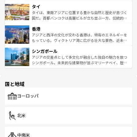
らではのナイトライフも堪能できる。あたたかいホスピタ
界遺産に登録された壮大な自然景観が点在し、都市部では
タイ
リティに包まれながら、韓国の多彩な魅力を心ゆくまで味
急速な発展と共に伝統が息づく。ハノイの古い町並みやホ
わってみてほしい。 なお、新着の韓国情報は
コンテンツ一
ーチミン市のフランス統治時代の建物も、独特の雰囲気を
タイは、東南アジアに位置する豊かな自然と歴史が息づく
覧
を参照してほしい。
醸し出している。また、バラエティの豊かさとおいしさで
国だ。首都バンコクは高層ビルが立ち並ぶ一方、伝統的な
世界中の食通を魅了してやまないベトナム料理も魅力のひ
寺院や市場がいたるところに点在し、古きよき文化と現代
香港
とつ。フォーやバインミー、ベトナムコーヒーなどは、ぜ
の活気が交差している。北部ではチェンマイなどの山岳地
ひ現地で味わいたい。どの地域を訪れてもあたたかい人々
帯で自然と触れ合い、南部ではプーケットやクラビの美し
アジアと西洋の文化が交わる香港は、特有のエネルギーを
が旅行者を迎えてくれるので、きっと忘れられない旅にな
いビーチでリゾート気分を楽しむことができる。タイ料理
もっている。ヴィクトリア湾に広がる壮大な景色、近未来
るはずだ。 なお、新着のベトナム情報は
コンテンツ一覧
を
は世界的に有名で、屋台から高級レストランまで味覚を刺
的なアートスポット、そして歴史と現代が融合した町並
参照してほしい。
シンガポール
激する。気候は一年中温暖で、どの季節にも異なる楽しみ
み、どこを訪れても感動するはず。観光スポットが密集し
が待っている。親しみやすいタイの人々、仏教を中心とし
ており、効率よく見どころを回れるのも魅力。息をのむよ
アジアの交差点として多文化が融合した独自の魅力を放つ
た文化、そして多様な観光資源が、訪れる旅人を魅了し続
うな絶景から文化的な体験まで、香港を存分に楽しみ尽く
シンガポール。未来的な建築物が並ぶマリーナベイ、歴史
ける。 なお、新着のタイ情報は
コンテンツ一覧
を参照して
そう。 なお、新着の香港情報は
コンテンツ一覧
を参照して
と伝統を感じられるエスニックタウン、多数の緑豊かな公
ほしい。
ほしい。
園や自然保護区など、自然が調和した近代的な景観と文化
の多様性あふれるカラフルな町は、どこを歩いても新しい
国と地域
発見がある。さらに、治安のよさや充実した公共交通機関
も、旅行者にとっては魅力的なポイント。グルメも豊富
で、ホーカーズは地元の風情を楽しめる外せないスポット
ヨーロッパ
だ。訪れる人を飽きさせないシンガポールで、多様な魅力
を体感しよう。 なお、新着のシンガポール情報は
コンテン
ツ一覧
を参照してほしい。
北米
中南米