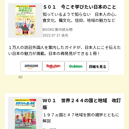
Ｓ０１ 今こそ学びたい日本のこと
知っているようで知らない 日本人の心、
食文化、職文化、信仰、地域の魅力など
BOOKS 旅の読み物
2022.07.21 発売
１万人の訪日外国人を案内したガイドが、日本人にこそ伝えた
い日本の魅力が満載。日本の再発見ができる１冊！
詳細を見る
AD
Ｗ０１ 世界２４４の国と地域 改訂
版
１９７ヵ国と４７地域を旅の雑学とともに
解説