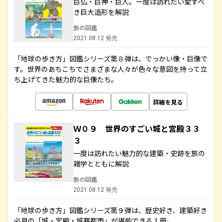
巨仏・巨神・巨人。一度は訪れたい愛すべ
き巨大造形を解説
旅の図鑑
2021.08.12 発売
「地球の歩き方」図鑑シリーズ第８弾は、でっかい像・巨像で
す。世界のあちこちでさまざまな人々が色々な意図を持って立
ち上げてきた魅力的な巨像たち。
詳細を見る
Ｗ０９ 世界のすごい城と宮殿３３
３
一度は訪れたい魅力的な建築・史跡を旅の
雑学とともに解説
旅の図鑑
2021.08.12 発売
「地球の歩き方」図鑑シリーズ第９弾は、歴史好き、建築好き
必見の「城・宮殿・城塞都市」が堪能できる１冊。