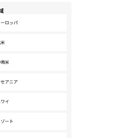
域
ヨーロッパ
北米
中南米
オセアニア
ハワイ
リゾート