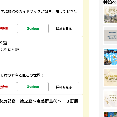
特設ペ
く学ぶ最強のガイドブックが誕生。知っておきた
詳細を見る
３９選
とともに解説
だらけの奇岩と巨石の世界！
詳細を見る
永良部島 徳之島～奄美群島②～ ３訂版