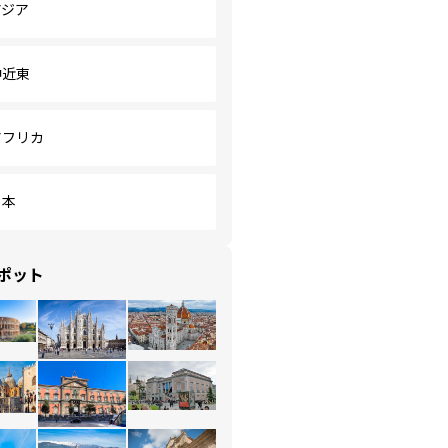
アジア
中近東
アフリカ
日本
ポット