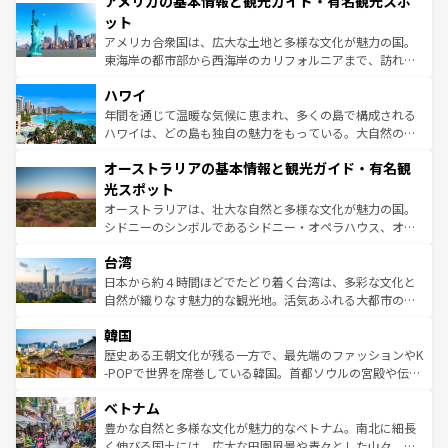
アメリカの基本情報と観光ガイド・有名観光スポ
ンツ一覧
を参照してほしい。
の建物がそのまま残る町や、スイスならではのユニークな
博物館もあり、アルプス観光だけでなく町歩きも満喫する
ット
ことができる。国民の所得が高いため物価も高いが、旅行
アメリカ合衆国は、広大な土地と多様な文化が魅力の国。
者向けの交通パス提供のサービスもあり、うまく活用すれ
東海岸の都市部から西海岸のカリフォルニアまで、訪れる
ば市内交通費無料で観光を楽しむこともできる。 なお、新
場所ごとに異なる風景と体験が待っている。ニューヨーク
着のスイス情報は
コンテンツ一覧
を参照してほしい。
ハワイ
のような巨大都市は、観光、ショッピング、エンターテイ
ンメントが詰まった刺激的なスポットだ。一方、アメリカ
年間を通じて温暖な気候に恵まれ、多くの島で構成される
西部には大自然が広がり、グランドキャニオンやイエロー
ハワイは、どの島も独自の魅力をもっている。大自然の神
ストーン国立公園といった絶景が堪能できる。さらに、南
秘を感じたいなら、火山が生み出した壮大な景観を誇るハ
オーストラリアの基本情報と観光ガイド・有名観
部のニューオーリンズでは、音楽と美食が融合した独特の
ワイ島は見逃せない。また、定番の観光地といえばオアフ
文化が魅力。旅行者はアメリカの各地域で異なる魅力を楽
島だが、静かな自然を求めるならマウイ島やカウアイ島が
光スポット
しみながら、その多様性と豊かな歴史を感じることができ
おすすめ。エメラルドグリーンに輝く海をはじめ、豊かな
オーストラリアは、壮大な自然と多様な文化が魅力の国。
るだろう。車でのロードトリップや列車の旅も、アメリカ
文化や歴史が息づいている。「アロハスピリット」と呼ば
シドニーのシンボルであるシドニー・オペラハウス、オー
ならではの贅沢な旅のスタイルだ。 なお、新着のアメリカ
れるおもてなしの心で訪れる人々を迎えてくれるハワイの
ストラリア東海岸北部に広がる大サンゴ礁地帯グレートバ
情報は
コンテンツ一覧
を参照してほしい。
人々、おいしいローカルフードやハワイアンミュージッ
台湾
リアリーフや大陸中央部にそびえるウルル（エアーズロッ
ク、伝統的なフラダンスなど、すべてがハワイの魅力を彩
ク）、タスマニアの美しい原生林やケアンズの熱帯雨林な
日本から約４時間ほどでたどり着く台湾は、多彩な文化と
っている。訪れるたびに新しい発見と感動が待っているハ
ど、見どころがたくさん。また、カフェやワイン、オージ
自然が織りなす魅力的な観光地。活気あふれる大都市の台
ワイを、存分に味わってほしい。 なお、新着のハワイ情報
ービーフなどの食文化も豊かで、美味しいものであふれて
北やノスタルジックな町並みが人気な九份（ジォウフェ
は
コンテンツ一覧
を参照してほしい。
韓国
いる。アクティビティも充実しており、サーフィンやダイ
ン）、静ひつな山岳地帯である台湾東部など、都市の喧騒
ビング、ハイキングなど、アウトドア好きにはたまらな
と山間の静けさが共存しており、訪れる人に新しい発見と
歴史ある王朝文化が残る一方で、最先端のファッションやK
い。オーストラリアの多彩な魅力を存分に味わいつくそ
驚きをもたらしてくれる。また、奥深い台湾の食文化も魅
-POPで世界を席巻している韓国。首都ソウルの宮殿や伝統
う。 なお、新着のオーストラリア情報は
コンテンツ一覧
を
力で、夜市などの屋台グルメから高級料理、ヘルシーで美
家屋が並ぶエリアでは韓国の歴史と文化に浸ることがで
参照してほしい。
ベトナム
容にもいいと評判のスイーツなど、バラエティ豊かな料理
き、地方に足を延ばせば四季折々の自然美を楽しむことが
が味わえる。 なお、新着の台湾情報は
コンテンツ一覧
を参
できる。そして、キムチや焼肉、絶品のストリートフード
豊かな自然と多様な文化が魅力的なベトナム。南北に細長
照してほしい。
まで、さまざまな韓国料理が待っている。夜には、韓国な
く伸びる国土には、広大な田園風景や青々とした山々、世