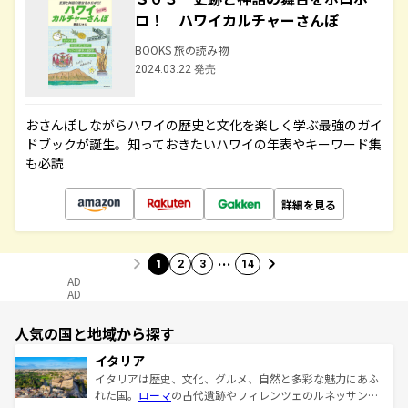
ロ！ ハワイカルチャーさんぽ
BOOKS 旅の読み物
2024.03.22 発売
おさんぽしながらハワイの歴史と文化を楽しく学ぶ最強のガイ
ドブックが誕生。知っておきたいハワイの年表やキーワード集
も必読
詳細を見る
…
1
2
3
14
AD
AD
人気の国と地域から探す
イタリア
イタリアは歴史、文化、グルメ、自然と多彩な魅力にあふ
れた国。
ローマ
の古代遺跡やフィレンツェのルネッサンス