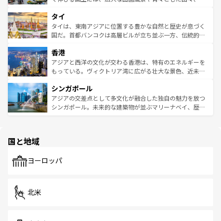
らではのナイトライフも堪能できる。あたたかいホスピタ
界遺産に登録された壮大な自然景観が点在し、都市部では
タイ
リティに包まれながら、韓国の多彩な魅力を心ゆくまで味
急速な発展と共に伝統が息づく。ハノイの古い町並みやホ
わってみてほしい。 なお、新着の韓国情報は
コンテンツ一
ーチミン市のフランス統治時代の建物も、独特の雰囲気を
タイは、東南アジアに位置する豊かな自然と歴史が息づく
覧
を参照してほしい。
醸し出している。また、バラエティの豊かさとおいしさで
国だ。首都バンコクは高層ビルが立ち並ぶ一方、伝統的な
世界中の食通を魅了してやまないベトナム料理も魅力のひ
寺院や市場がいたるところに点在し、古きよき文化と現代
香港
とつ。フォーやバインミー、ベトナムコーヒーなどは、ぜ
の活気が交差している。北部ではチェンマイなどの山岳地
ひ現地で味わいたい。どの地域を訪れてもあたたかい人々
帯で自然と触れ合い、南部ではプーケットやクラビの美し
アジアと西洋の文化が交わる香港は、特有のエネルギーを
が旅行者を迎えてくれるので、きっと忘れられない旅にな
いビーチでリゾート気分を楽しむことができる。タイ料理
もっている。ヴィクトリア湾に広がる壮大な景色、近未来
るはずだ。 なお、新着のベトナム情報は
コンテンツ一覧
を
は世界的に有名で、屋台から高級レストランまで味覚を刺
的なアートスポット、そして歴史と現代が融合した町並
参照してほしい。
シンガポール
激する。気候は一年中温暖で、どの季節にも異なる楽しみ
み、どこを訪れても感動するはず。観光スポットが密集し
が待っている。親しみやすいタイの人々、仏教を中心とし
ており、効率よく見どころを回れるのも魅力。息をのむよ
アジアの交差点として多文化が融合した独自の魅力を放つ
た文化、そして多様な観光資源が、訪れる旅人を魅了し続
うな絶景から文化的な体験まで、香港を存分に楽しみ尽く
シンガポール。未来的な建築物が並ぶマリーナベイ、歴史
ける。 なお、新着のタイ情報は
コンテンツ一覧
を参照して
そう。 なお、新着の香港情報は
コンテンツ一覧
を参照して
と伝統を感じられるエスニックタウン、多数の緑豊かな公
ほしい。
ほしい。
園や自然保護区など、自然が調和した近代的な景観と文化
の多様性あふれるカラフルな町は、どこを歩いても新しい
国と地域
発見がある。さらに、治安のよさや充実した公共交通機関
も、旅行者にとっては魅力的なポイント。グルメも豊富
で、ホーカーズは地元の風情を楽しめる外せないスポット
ヨーロッパ
だ。訪れる人を飽きさせないシンガポールで、多様な魅力
を体感しよう。 なお、新着のシンガポール情報は
コンテン
ツ一覧
を参照してほしい。
北米