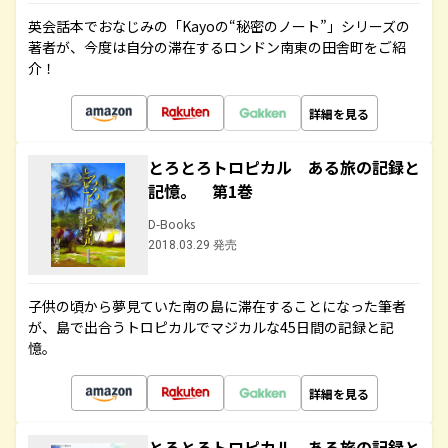
英会話本でおなじみの「Kayoの“秘密のノート”」シリーズの
著者が、今度は自分の滞在するロンドン南東の田舎町をご紹
介！
詳細を見る
とろとろトロピカル ある旅の記録と
記憶。 第1巻
D-Books
2018.03.29 発売
子供の頃から夢見ていた南の島に滞在することになった筆者
が、島で出合うトロピカルでマジカルな45日間の記録と記
憶。
詳細を見る
とろとろトロピカル ある旅の記録と