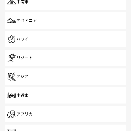
中南米
オセアニア
ハワイ
リゾート
アジア
中近東
アフリカ