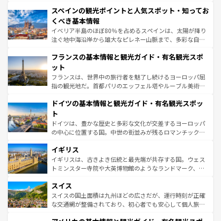
美術、ヴェネツィアの運河など、歴史あるスポットはもち
スペインの観光ポイントと人気スポット・知ってお
ろん、トスカーナの美しい田園風景やアマルフィ海岸の絶
景など、自然景観も見逃せない。観光の合間には、本場の
くべき基本情報
ピザやパスタなど、絶品のイタリア料理を堪能することも
イベリア半島のほぼ80％を占めるスペインは、太陽が降り
できる。朝目覚めてから夜眠るまで、すべての瞬間を楽し
注ぐ地中海沿岸から雄大なピレネー山脈まで、多彩な自然
ませてくれるイタリアで、忘れられない旅をしてみよう！
と文化が詰まったヨーロッパ屈指の旅行先だ。多様な地域
なお、新着のイタリア情報は
コンテンツ一覧
を参照してほ
フランスの基本情報と観光ガイド・有名観光スポ
文化が根付くこの国では、情熱的なフラメンコ、熱気あふ
しい。
れる闘牛、そして美味しいタパスが生活の一部となってい
ット
る。首都マドリードの洗練された雰囲気や、バルセロナの
フランスは、世界中の旅行者を魅了し続けるヨーロッパ屈
アートに溢れた街角から、地方では古代ローマ遺跡や中世
指の観光地だ。首都パリのエッフェル塔やルーブル美術館
の城塞都市、穏やかなビーチリゾートまで多彩な表情を見
といった象徴的なスポットから、田舎町の古風な美しさま
せる。地方によって風土や気候が異なるスペインはその個
ドイツの基本情報と観光ガイド・有名観光スポッ
で、幅広い魅力が詰まっている。華麗な宮殿、歴史的な大
性で訪れる人を魅了する。 なお、新着のスペイン情報は
コ
聖堂、美しいビーチ、そして豊かな自然が、訪れる者を心
ト
ンテンツ一覧
を参照してほしい。
から魅了する。また、フランスは美食の国としても知ら
ドイツは、豊かな歴史と多彩な文化が交差するヨーロッパ
れ、フランス料理はユネスコ無形文化遺産にも登録されて
の中心に位置する国。中世の街並みが残るロマンチック街
いる。シャンパンの発祥地であるランス、プロヴァンスの
道から、未来を先取りするようなモダンな都市まで多様な
香り高いラベンダー畑など、多彩な楽しみ方が可能だ。さ
イギリス
顔を持つこの国は、どこを歩いても飽きることがない。ベ
らに、パリ以外の地域にも魅力が溢れており、どの街角に
ルリンの文化的活気、バイエルン州のアルプスの絶景、そ
イギリスは、古きよき伝統と最先端が共存する国。ウェス
も豊かな歴史と文化が息づいている。パリ以外の個性あふ
してライン川沿いのワイン畑といった風景は必見。ビール
トミンスター寺院や大英博物館のようなランドマーク、歴
れる地方に足を運ぶとそれぞれで全く異なる文化を体験で
とソーセージを味わいながら地元の人と過ごす楽しい時間
史ある大学都市、美しい丘陵地帯や牧歌的な風景など、エ
きるだろう。 なお、新着のフランス情報は
コンテンツ一覧
スイス
は、お酒好きな人にはぜひ体験してほしい。 なお、新着の
リアごとに異なる魅力がある。また、優雅なアフタヌーン
を参照してほしい。
ドイツ情報は
コンテンツ一覧
を参照してほしい。
ティー、ビール好きにはたまらない英国パブ、サッカー観
スイスの国土面積は九州ほどの広さだが、運行時刻が正確
戦など、本場だからこそできる体験も豊富。イギリスを旅
な交通網が整備されており、初心者でも安心して個人旅行
して楽しみつくそう。 なお、新着のイギリス情報は
コンテ
を楽しめる。日本同様に時刻表どおりの旅が可能だ。中世