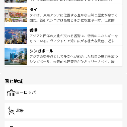
らではのナイトライフも堪能できる。あたたかいホスピタ
界遺産に登録された壮大な自然景観が点在し、都市部では
タイ
リティに包まれながら、韓国の多彩な魅力を心ゆくまで味
急速な発展と共に伝統が息づく。ハノイの古い町並みやホ
わってみてほしい。 なお、新着の韓国情報は
コンテンツ一
ーチミン市のフランス統治時代の建物も、独特の雰囲気を
タイは、東南アジアに位置する豊かな自然と歴史が息づく
覧
を参照してほしい。
醸し出している。また、バラエティの豊かさとおいしさで
国だ。首都バンコクは高層ビルが立ち並ぶ一方、伝統的な
世界中の食通を魅了してやまないベトナム料理も魅力のひ
寺院や市場がいたるところに点在し、古きよき文化と現代
香港
とつ。フォーやバインミー、ベトナムコーヒーなどは、ぜ
の活気が交差している。北部ではチェンマイなどの山岳地
ひ現地で味わいたい。どの地域を訪れてもあたたかい人々
帯で自然と触れ合い、南部ではプーケットやクラビの美し
アジアと西洋の文化が交わる香港は、特有のエネルギーを
が旅行者を迎えてくれるので、きっと忘れられない旅にな
いビーチでリゾート気分を楽しむことができる。タイ料理
もっている。ヴィクトリア湾に広がる壮大な景色、近未来
るはずだ。 なお、新着のベトナム情報は
コンテンツ一覧
を
は世界的に有名で、屋台から高級レストランまで味覚を刺
的なアートスポット、そして歴史と現代が融合した町並
参照してほしい。
シンガポール
激する。気候は一年中温暖で、どの季節にも異なる楽しみ
み、どこを訪れても感動するはず。観光スポットが密集し
が待っている。親しみやすいタイの人々、仏教を中心とし
ており、効率よく見どころを回れるのも魅力。息をのむよ
アジアの交差点として多文化が融合した独自の魅力を放つ
た文化、そして多様な観光資源が、訪れる旅人を魅了し続
うな絶景から文化的な体験まで、香港を存分に楽しみ尽く
シンガポール。未来的な建築物が並ぶマリーナベイ、歴史
ける。 なお、新着のタイ情報は
コンテンツ一覧
を参照して
そう。 なお、新着の香港情報は
コンテンツ一覧
を参照して
と伝統を感じられるエスニックタウン、多数の緑豊かな公
ほしい。
ほしい。
園や自然保護区など、自然が調和した近代的な景観と文化
の多様性あふれるカラフルな町は、どこを歩いても新しい
国と地域
発見がある。さらに、治安のよさや充実した公共交通機関
も、旅行者にとっては魅力的なポイント。グルメも豊富
で、ホーカーズは地元の風情を楽しめる外せないスポット
ヨーロッパ
だ。訪れる人を飽きさせないシンガポールで、多様な魅力
を体感しよう。 なお、新着のシンガポール情報は
コンテン
ツ一覧
を参照してほしい。
北米