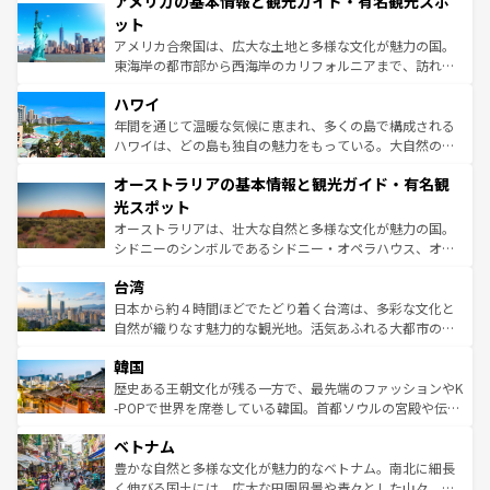
アメリカの基本情報と観光ガイド・有名観光スポ
ンツ一覧
を参照してほしい。
の建物がそのまま残る町や、スイスならではのユニークな
博物館もあり、アルプス観光だけでなく町歩きも満喫する
ット
ことができる。国民の所得が高いため物価も高いが、旅行
アメリカ合衆国は、広大な土地と多様な文化が魅力の国。
者向けの交通パス提供のサービスもあり、うまく活用すれ
東海岸の都市部から西海岸のカリフォルニアまで、訪れる
ば市内交通費無料で観光を楽しむこともできる。 なお、新
場所ごとに異なる風景と体験が待っている。ニューヨーク
着のスイス情報は
コンテンツ一覧
を参照してほしい。
ハワイ
のような巨大都市は、観光、ショッピング、エンターテイ
ンメントが詰まった刺激的なスポットだ。一方、アメリカ
年間を通じて温暖な気候に恵まれ、多くの島で構成される
西部には大自然が広がり、グランドキャニオンやイエロー
ハワイは、どの島も独自の魅力をもっている。大自然の神
ストーン国立公園といった絶景が堪能できる。さらに、南
秘を感じたいなら、火山が生み出した壮大な景観を誇るハ
オーストラリアの基本情報と観光ガイド・有名観
部のニューオーリンズでは、音楽と美食が融合した独特の
ワイ島は見逃せない。また、定番の観光地といえばオアフ
文化が魅力。旅行者はアメリカの各地域で異なる魅力を楽
島だが、静かな自然を求めるならマウイ島やカウアイ島が
光スポット
しみながら、その多様性と豊かな歴史を感じることができ
おすすめ。エメラルドグリーンに輝く海をはじめ、豊かな
オーストラリアは、壮大な自然と多様な文化が魅力の国。
るだろう。車でのロードトリップや列車の旅も、アメリカ
文化や歴史が息づいている。「アロハスピリット」と呼ば
シドニーのシンボルであるシドニー・オペラハウス、オー
ならではの贅沢な旅のスタイルだ。 なお、新着のアメリカ
れるおもてなしの心で訪れる人々を迎えてくれるハワイの
ストラリア東海岸北部に広がる大サンゴ礁地帯グレートバ
情報は
コンテンツ一覧
を参照してほしい。
人々、おいしいローカルフードやハワイアンミュージッ
台湾
リアリーフや大陸中央部にそびえるウルル（エアーズロッ
ク、伝統的なフラダンスなど、すべてがハワイの魅力を彩
ク）、タスマニアの美しい原生林やケアンズの熱帯雨林な
日本から約４時間ほどでたどり着く台湾は、多彩な文化と
っている。訪れるたびに新しい発見と感動が待っているハ
ど、見どころがたくさん。また、カフェやワイン、オージ
自然が織りなす魅力的な観光地。活気あふれる大都市の台
ワイを、存分に味わってほしい。 なお、新着のハワイ情報
ービーフなどの食文化も豊かで、美味しいものであふれて
北やノスタルジックな町並みが人気な九份（ジォウフェ
は
コンテンツ一覧
を参照してほしい。
韓国
いる。アクティビティも充実しており、サーフィンやダイ
ン）、静ひつな山岳地帯である台湾東部など、都市の喧騒
ビング、ハイキングなど、アウトドア好きにはたまらな
と山間の静けさが共存しており、訪れる人に新しい発見と
歴史ある王朝文化が残る一方で、最先端のファッションやK
い。オーストラリアの多彩な魅力を存分に味わいつくそ
驚きをもたらしてくれる。また、奥深い台湾の食文化も魅
-POPで世界を席巻している韓国。首都ソウルの宮殿や伝統
う。 なお、新着のオーストラリア情報は
コンテンツ一覧
を
力で、夜市などの屋台グルメから高級料理、ヘルシーで美
家屋が並ぶエリアでは韓国の歴史と文化に浸ることがで
参照してほしい。
ベトナム
容にもいいと評判のスイーツなど、バラエティ豊かな料理
き、地方に足を延ばせば四季折々の自然美を楽しむことが
が味わえる。 なお、新着の台湾情報は
コンテンツ一覧
を参
できる。そして、キムチや焼肉、絶品のストリートフード
豊かな自然と多様な文化が魅力的なベトナム。南北に細長
照してほしい。
まで、さまざまな韓国料理が待っている。夜には、韓国な
く伸びる国土には、広大な田園風景や青々とした山々、世