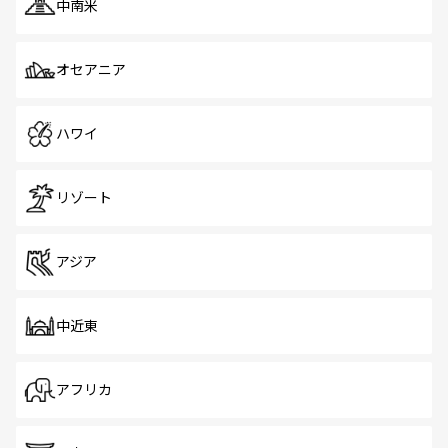
中南米
オセアニア
ハワイ
リゾート
アジア
中近東
アフリカ