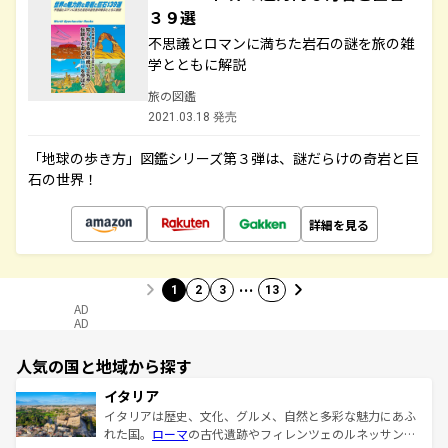
３９選
不思議とロマンに満ちた岩石の謎を旅の雑
学とともに解説
旅の図鑑
2021.03.18 発売
「地球の歩き方」図鑑シリーズ第３弾は、謎だらけの奇岩と巨
石の世界！
詳細を見る
…
1
2
3
13
AD
AD
人気の国と地域から探す
イタリア
イタリアは歴史、文化、グルメ、自然と多彩な魅力にあふ
れた国。
ローマ
の古代遺跡やフィレンツェのルネッサンス