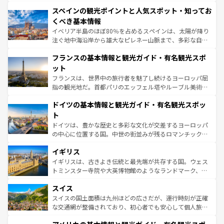
美術、ヴェネツィアの運河など、歴史あるスポットはもち
スペインの観光ポイントと人気スポット・知ってお
ろん、トスカーナの美しい田園風景やアマルフィ海岸の絶
景など、自然景観も見逃せない。観光の合間には、本場の
くべき基本情報
ピザやパスタなど、絶品のイタリア料理を堪能することも
イベリア半島のほぼ80％を占めるスペインは、太陽が降り
できる。朝目覚めてから夜眠るまで、すべての瞬間を楽し
注ぐ地中海沿岸から雄大なピレネー山脈まで、多彩な自然
ませてくれるイタリアで、忘れられない旅をしてみよう！
と文化が詰まったヨーロッパ屈指の旅行先だ。多様な地域
なお、新着のイタリア情報は
コンテンツ一覧
を参照してほ
フランスの基本情報と観光ガイド・有名観光スポ
文化が根付くこの国では、情熱的なフラメンコ、熱気あふ
しい。
れる闘牛、そして美味しいタパスが生活の一部となってい
ット
る。首都マドリードの洗練された雰囲気や、バルセロナの
フランスは、世界中の旅行者を魅了し続けるヨーロッパ屈
アートに溢れた街角から、地方では古代ローマ遺跡や中世
指の観光地だ。首都パリのエッフェル塔やルーブル美術館
の城塞都市、穏やかなビーチリゾートまで多彩な表情を見
といった象徴的なスポットから、田舎町の古風な美しさま
せる。地方によって風土や気候が異なるスペインはその個
ドイツの基本情報と観光ガイド・有名観光スポッ
で、幅広い魅力が詰まっている。華麗な宮殿、歴史的な大
性で訪れる人を魅了する。 なお、新着のスペイン情報は
コ
聖堂、美しいビーチ、そして豊かな自然が、訪れる者を心
ト
ンテンツ一覧
を参照してほしい。
から魅了する。また、フランスは美食の国としても知ら
ドイツは、豊かな歴史と多彩な文化が交差するヨーロッパ
れ、フランス料理はユネスコ無形文化遺産にも登録されて
の中心に位置する国。中世の街並みが残るロマンチック街
いる。シャンパンの発祥地であるランス、プロヴァンスの
道から、未来を先取りするようなモダンな都市まで多様な
香り高いラベンダー畑など、多彩な楽しみ方が可能だ。さ
イギリス
顔を持つこの国は、どこを歩いても飽きることがない。ベ
らに、パリ以外の地域にも魅力が溢れており、どの街角に
ルリンの文化的活気、バイエルン州のアルプスの絶景、そ
イギリスは、古きよき伝統と最先端が共存する国。ウェス
も豊かな歴史と文化が息づいている。パリ以外の個性あふ
してライン川沿いのワイン畑といった風景は必見。ビール
トミンスター寺院や大英博物館のようなランドマーク、歴
れる地方に足を運ぶとそれぞれで全く異なる文化を体験で
とソーセージを味わいながら地元の人と過ごす楽しい時間
史ある大学都市、美しい丘陵地帯や牧歌的な風景など、エ
きるだろう。 なお、新着のフランス情報は
コンテンツ一覧
スイス
は、お酒好きな人にはぜひ体験してほしい。 なお、新着の
リアごとに異なる魅力がある。また、優雅なアフタヌーン
を参照してほしい。
ドイツ情報は
コンテンツ一覧
を参照してほしい。
ティー、ビール好きにはたまらない英国パブ、サッカー観
スイスの国土面積は九州ほどの広さだが、運行時刻が正確
戦など、本場だからこそできる体験も豊富。イギリスを旅
な交通網が整備されており、初心者でも安心して個人旅行
して楽しみつくそう。 なお、新着のイギリス情報は
コンテ
を楽しめる。日本同様に時刻表どおりの旅が可能だ。中世