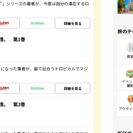
ト”」シリーズの著者が、今度は自分の滞在するロ
詳細を見る
旅のテ
憶。 第1巻
飲
とになった筆者が、島で出合うトロピカルでマジ
イベン
観
詳細を見る
憶。 第2巻
アクティ