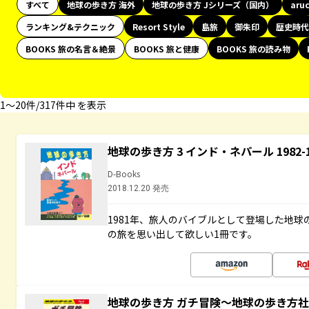
すべて
地球の歩き方 海外
地球の歩き方 Jシリーズ（国内）
aru
ランキング&テクニック
Resort Style
島旅
御朱印
歴史時代
BOOKS 旅の名言＆絶景
BOOKS 旅と健康
BOOKS 旅の読み物
1〜20件/317件中 を表示
地球の歩き方 3 インド・ネパール 1982
D-Books
2018.12.20 発売
1981年、旅人のバイブルとして登場した地
の旅を思い出して欲しい1冊です。
地球の歩き方 ガチ冒険～地球の歩き方