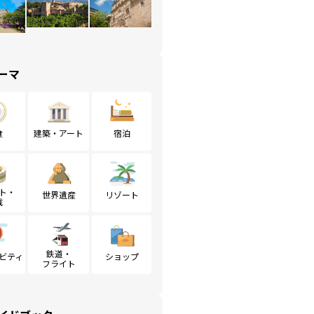
ーマ
食
建築・アート
宿泊
ト・
世界遺産
リゾート
戦
鉄道・
ビティ
ショップ
フライト