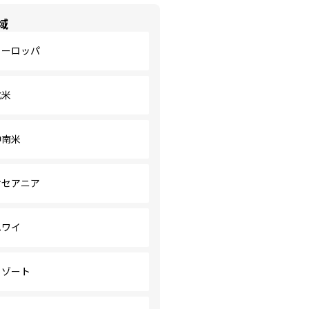
域
ヨーロッパ
北米
中南米
オセアニア
ハワイ
リゾート