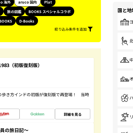
co 海外
aruco 国内
Plat
国と地
旅の図鑑
BOOKS スペシャルコラボ
BOOKS
D-Books
絞り込み条件を追加
-1983（初版復刻版）
球の歩き方インドの初版が復刻版で再登場！ 当時
詳細を見る
社員の旅日記～