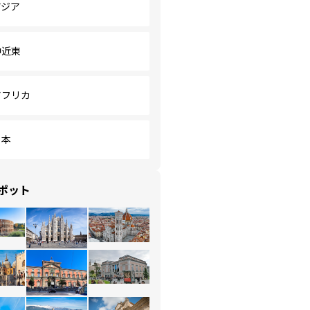
アジア
中近東
アフリカ
日本
ポット