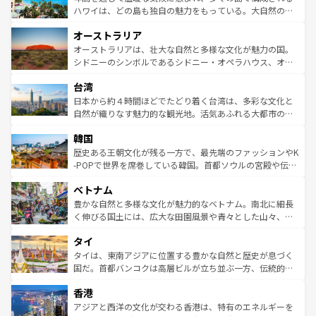
西部には大自然が広がり、グランドキャニオンやイエロー
ハワイは、どの島も独自の魅力をもっている。大自然の神
ストーン国立公園といった絶景が堪能できる。さらに、南
秘を感じたいなら、火山が生み出した壮大な景観を誇るハ
オーストラリア
部のニューオーリンズでは、音楽と美食が融合した独特の
ワイ島は見逃せない。また、定番の観光地といえばオアフ
文化が魅力。旅行者はアメリカの各地域で異なる魅力を楽
島だが、静かな自然を求めるならマウイ島やカウアイ島が
オーストラリアは、壮大な自然と多様な文化が魅力の国。
しみながら、その多様性と豊かな歴史を感じることができ
おすすめ。エメラルドグリーンに輝く海をはじめ、豊かな
シドニーのシンボルであるシドニー・オペラハウス、オー
るだろう。車でのロードトリップや列車の旅も、アメリカ
文化や歴史が息づいている。「アロハスピリット」と呼ば
ストラリア東海岸北部に広がる大サンゴ礁地帯グレートバ
ならではの贅沢な旅のスタイルだ。 なお、新着のアメリカ
台湾
れるおもてなしの心で訪れる人々を迎えてくれるハワイの
リアリーフや大陸中央部にそびえるウルル（エアーズロッ
情報は
コンテンツ一覧
を参照してほしい。
人々、おいしいローカルフードやハワイアンミュージッ
ク）、タスマニアの美しい原生林やケアンズの熱帯雨林な
日本から約４時間ほどでたどり着く台湾は、多彩な文化と
ク、伝統的なフラダンスなど、すべてがハワイの魅力を彩
ど、見どころがたくさん。また、カフェやワイン、オージ
自然が織りなす魅力的な観光地。活気あふれる大都市の台
っている。訪れるたびに新しい発見と感動が待っているハ
ービーフなどの食文化も豊かで、美味しいものであふれて
北やノスタルジックな町並みが人気な九份（ジォウフェ
ワイを、存分に味わってほしい。 なお、新着のハワイ情報
韓国
いる。アクティビティも充実しており、サーフィンやダイ
ン）、静ひつな山岳地帯である台湾東部など、都市の喧騒
は
コンテンツ一覧
を参照してほしい。
ビング、ハイキングなど、アウトドア好きにはたまらな
と山間の静けさが共存しており、訪れる人に新しい発見と
歴史ある王朝文化が残る一方で、最先端のファッションやK
い。オーストラリアの多彩な魅力を存分に味わいつくそ
驚きをもたらしてくれる。また、奥深い台湾の食文化も魅
-POPで世界を席巻している韓国。首都ソウルの宮殿や伝統
う。 なお、新着のオーストラリア情報は
コンテンツ一覧
を
力で、夜市などの屋台グルメから高級料理、ヘルシーで美
家屋が並ぶエリアでは韓国の歴史と文化に浸ることがで
参照してほしい。
ベトナム
容にもいいと評判のスイーツなど、バラエティ豊かな料理
き、地方に足を延ばせば四季折々の自然美を楽しむことが
が味わえる。 なお、新着の台湾情報は
コンテンツ一覧
を参
できる。そして、キムチや焼肉、絶品のストリートフード
豊かな自然と多様な文化が魅力的なベトナム。南北に細長
照してほしい。
まで、さまざまな韓国料理が待っている。夜には、韓国な
く伸びる国土には、広大な田園風景や青々とした山々、世
らではのナイトライフも堪能できる。あたたかいホスピタ
界遺産に登録された壮大な自然景観が点在し、都市部では
タイ
リティに包まれながら、韓国の多彩な魅力を心ゆくまで味
急速な発展と共に伝統が息づく。ハノイの古い町並みやホ
わってみてほしい。 なお、新着の韓国情報は
コンテンツ一
ーチミン市のフランス統治時代の建物も、独特の雰囲気を
タイは、東南アジアに位置する豊かな自然と歴史が息づく
覧
を参照してほしい。
醸し出している。また、バラエティの豊かさとおいしさで
国だ。首都バンコクは高層ビルが立ち並ぶ一方、伝統的な
世界中の食通を魅了してやまないベトナム料理も魅力のひ
寺院や市場がいたるところに点在し、古きよき文化と現代
香港
とつ。フォーやバインミー、ベトナムコーヒーなどは、ぜ
の活気が交差している。北部ではチェンマイなどの山岳地
ひ現地で味わいたい。どの地域を訪れてもあたたかい人々
帯で自然と触れ合い、南部ではプーケットやクラビの美し
アジアと西洋の文化が交わる香港は、特有のエネルギーを