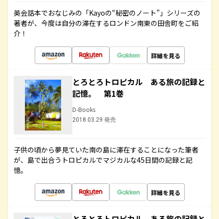
英会話本でおなじみの「Kayoの“秘密のノート”」シリーズの
著者が、今度は自分の滞在するロンドン南東の田舎町をご紹
介！
詳細を見る
とろとろトロピカル ある旅の記録と
記憶。 第1巻
D-Books
2018.03.29 発売
子供の頃から夢見ていた南の島に滞在することになった筆者
が、島で出合うトロピカルでマジカルな45日間の記録と記
憶。
詳細を見る
とろとろトロピカル ある旅の記録と