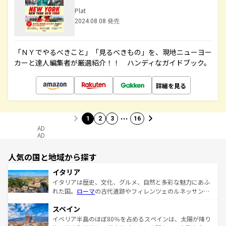
Plat
2024.08.08 発売
「ＮＹでやるべきこと」「見るべきもの」を、現地ニューヨー
カーと達人編集者が厳選紹介！！ ハンディなガイドブック。
詳細を見る
…
1
2
3
16
AD
AD
人気の国と地域から探す
イタリア
イタリアは歴史、文化、グルメ、自然と多彩な魅力にあふ
れた国。
ローマ
の古代遺跡やフィレンツェのルネッサンス
美術、ヴェネツィアの運河など、歴史あるスポットはもち
スペイン
ろん、トスカーナの美しい田園風景やアマルフィ海岸の絶
景など、自然景観も見逃せない。観光の合間には、本場の
イベリア半島のほぼ80％を占めるスペインは、太陽が降り