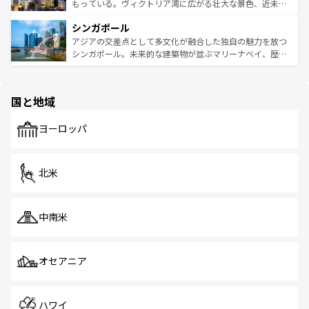
が旅行者を迎えてくれるので、きっと忘れられない旅にな
いビーチでリゾート気分を楽しむことができる。タイ料理
もっている。ヴィクトリア湾に広がる壮大な景色、近未来
るはずだ。 なお、新着のベトナム情報は
コンテンツ一覧
を
は世界的に有名で、屋台から高級レストランまで味覚を刺
的なアートスポット、そして歴史と現代が融合した町並
参照してほしい。
シンガポール
激する。気候は一年中温暖で、どの季節にも異なる楽しみ
み、どこを訪れても感動するはず。観光スポットが密集し
が待っている。親しみやすいタイの人々、仏教を中心とし
ており、効率よく見どころを回れるのも魅力。息をのむよ
アジアの交差点として多文化が融合した独自の魅力を放つ
た文化、そして多様な観光資源が、訪れる旅人を魅了し続
うな絶景から文化的な体験まで、香港を存分に楽しみ尽く
シンガポール。未来的な建築物が並ぶマリーナベイ、歴史
ける。 なお、新着のタイ情報は
コンテンツ一覧
を参照して
そう。 なお、新着の香港情報は
コンテンツ一覧
を参照して
と伝統を感じられるエスニックタウン、多数の緑豊かな公
ほしい。
ほしい。
園や自然保護区など、自然が調和した近代的な景観と文化
の多様性あふれるカラフルな町は、どこを歩いても新しい
国と地域
発見がある。さらに、治安のよさや充実した公共交通機関
も、旅行者にとっては魅力的なポイント。グルメも豊富
で、ホーカーズは地元の風情を楽しめる外せないスポット
ヨーロッパ
だ。訪れる人を飽きさせないシンガポールで、多様な魅力
を体感しよう。 なお、新着のシンガポール情報は
コンテン
ツ一覧
を参照してほしい。
北米
中南米
オセアニア
ハワイ