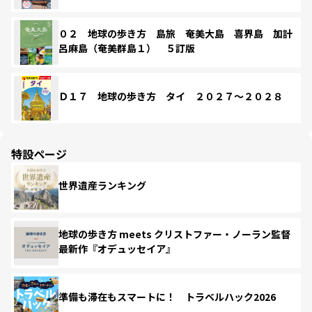
０２ 地球の歩き方 島旅 奄美大島 喜界島 加計
呂麻島（奄美群島１） ５訂版
Ｄ１７ 地球の歩き方 タイ ２０２７～２０２８
特設ページ
世界遺産ランキング
地球の歩き方 meets クリストファー・ノーラン監督
最新作『オデュッセイア』
準備も滞在もスマートに！ トラベルハック2026