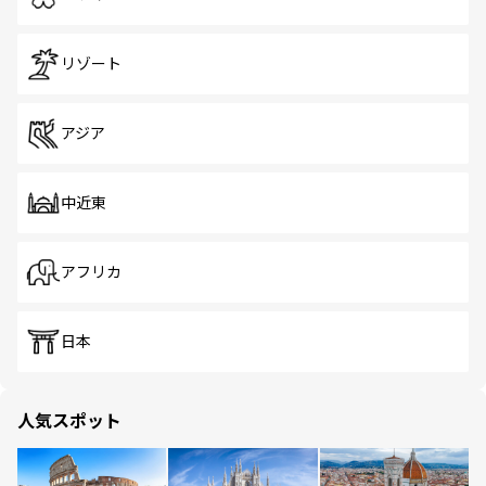
リゾート
アジア
中近東
アフリカ
日本
人気スポット