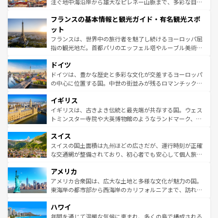
ピザやパスタなど、絶品のイタリア料理を堪能することも
注ぐ地中海沿岸から雄大なピレネー山脈まで、多彩な自然
できる。朝目覚めてから夜眠るまで、すべての瞬間を楽し
と文化が詰まったヨーロッパ屈指の旅行先だ。多様な地域
フランスの基本情報と観光ガイド・有名観光スポ
ませてくれるイタリアで、忘れられない旅をしてみよう！
文化が根付くこの国では、情熱的なフラメンコ、熱気あふ
なお、新着のイタリア情報は
コンテンツ一覧
を参照してほ
れる闘牛、そして美味しいタパスが生活の一部となってい
ット
しい。
る。首都マドリードの洗練された雰囲気や、バルセロナの
フランスは、世界中の旅行者を魅了し続けるヨーロッパ屈
アートに溢れた街角から、地方では古代ローマ遺跡や中世
指の観光地だ。首都パリのエッフェル塔やルーブル美術館
の城塞都市、穏やかなビーチリゾートまで多彩な表情を見
といった象徴的なスポットから、田舎町の古風な美しさま
せる。地方によって風土や気候が異なるスペインはその個
ドイツ
で、幅広い魅力が詰まっている。華麗な宮殿、歴史的な大
性で訪れる人を魅了する。 なお、新着のスペイン情報は
コ
聖堂、美しいビーチ、そして豊かな自然が、訪れる者を心
ドイツは、豊かな歴史と多彩な文化が交差するヨーロッパ
ンテンツ一覧
を参照してほしい。
から魅了する。また、フランスは美食の国としても知ら
の中心に位置する国。中世の街並みが残るロマンチック街
れ、フランス料理はユネスコ無形文化遺産にも登録されて
道から、未来を先取りするようなモダンな都市まで多様な
イギリス
いる。シャンパンの発祥地であるランス、プロヴァンスの
顔を持つこの国は、どこを歩いても飽きることがない。ベ
香り高いラベンダー畑など、多彩な楽しみ方が可能だ。さ
ルリンの文化的活気、バイエルン州のアルプスの絶景、そ
イギリスは、古きよき伝統と最先端が共存する国。ウェス
らに、パリ以外の地域にも魅力が溢れており、どの街角に
してライン川沿いのワイン畑といった風景は必見。ビール
トミンスター寺院や大英博物館のようなランドマーク、歴
も豊かな歴史と文化が息づいている。パリ以外の個性あふ
とソーセージを味わいながら地元の人と過ごす楽しい時間
史ある大学都市、美しい丘陵地帯や牧歌的な風景など、エ
れる地方に足を運ぶとそれぞれで全く異なる文化を体験で
スイス
は、お酒好きな人にはぜひ体験してほしい。 なお、新着の
リアごとに異なる魅力がある。また、優雅なアフタヌーン
きるだろう。 なお、新着のフランス情報は
コンテンツ一覧
ドイツ情報は
コンテンツ一覧
を参照してほしい。
ティー、ビール好きにはたまらない英国パブ、サッカー観
スイスの国土面積は九州ほどの広さだが、運行時刻が正確
を参照してほしい。
戦など、本場だからこそできる体験も豊富。イギリスを旅
な交通網が整備されており、初心者でも安心して個人旅行
して楽しみつくそう。 なお、新着のイギリス情報は
コンテ
を楽しめる。日本同様に時刻表どおりの旅が可能だ。中世
アメリカ
ンツ一覧
を参照してほしい。
の建物がそのまま残る町や、スイスならではのユニークな
博物館もあり、アルプス観光だけでなく町歩きも満喫する
アメリカ合衆国は、広大な土地と多様な文化が魅力の国。
ことができる。国民の所得が高いため物価も高いが、旅行
東海岸の都市部から西海岸のカリフォルニアまで、訪れる
者向けの交通パス提供のサービスもあり、うまく活用すれ
場所ごとに異なる風景と体験が待っている。ニューヨーク
ハワイ
ば市内交通費無料で観光を楽しむこともできる。 なお、新
のような巨大都市は、観光、ショッピング、エンターテイ
着のスイス情報は
コンテンツ一覧
を参照してほしい。
ンメントが詰まった刺激的なスポットだ。一方、アメリカ
年間を通じて温暖な気候に恵まれ、多くの島で構成される