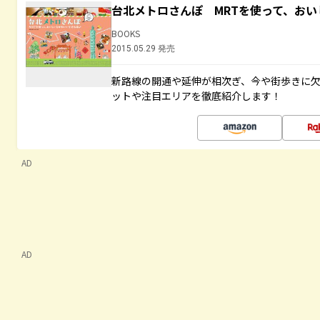
台北メトロさんぽ MRTを使って、お
BOOKS
2015.05.29 発売
新路線の開通や延伸が相次ぎ、今や街歩きに
ットや注目エリアを徹底紹介します！
AD
AD