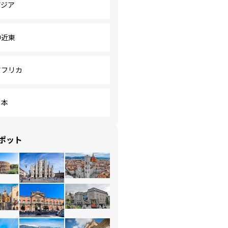
アジア
中近東
アフリカ
日本
ポット