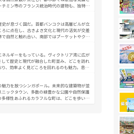
ーチミン市のフランス統治時代の建物も、独特の
の豊かさとおいしさで世界中の食通を魅了してや
やバインミー、ベトナムコーヒーなどは、ぜひ現
歴史が息づく国だ。首都バンコクは高層ビルが立
かい人々が旅行者を迎えてくれるので、きっと忘
ころに点在し、古きよき文化と現代の活気が交差
お、新着のベトナム情報は
コンテンツ一覧
を参照してほし
帯で自然と触れ合い、南部ではプーケットやクラ
とができる。タイ料理は世界的に有名で、屋台か
は一年中温暖で、どの季節にも異なる楽しみが待
エネルギーをもっている。ヴィクトリア湾に広が
中心とした文化、そして多様な観光資源が、訪れ
そして歴史と現代が融合した町並み、どこを訪れ
イ情報は
コンテンツ一覧
を参照してほしい。
おり、効率よく見どころを回れるのも魅力。息を
み尽くそう。 なお、新着の香港情
の魅力を放つシンガポール。未来的な建築物が並
スニックタウン、多数の緑豊かな公園や自然保護
の多様性あふれるカラフルな町は、どこを歩いて
充実した公共交通機関も、旅行者にとっては魅力
は地元の風情を楽しめる外せないスポットだ。訪
う。 なお、新着のシンガポー