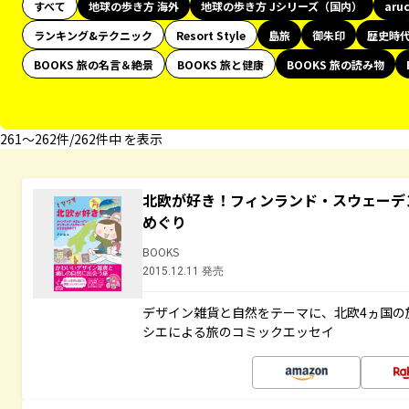
すべて
地球の歩き方 海外
地球の歩き方 Jシリーズ（国内）
aru
ランキング&テクニック
Resort Style
島旅
御朱印
歴史時
BOOKS 旅の名言＆絶景
BOOKS 旅と健康
BOOKS 旅の読み物
261〜262件/262件中 を表示
北欧が好き！フィンランド・スウェーデ
めぐり
BOOKS
2015.12.11 発売
デザイン雑貨と自然をテーマに、北欧4ヵ国の
シエによる旅のコミックエッセイ