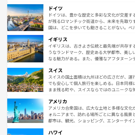
る者を心から魅了する。また、フランスは美
ドイツ
無形文化遺産にも登録されている。シャンパ
ドイツは、豊かな歴史と多彩な文化が交差す
いラベンダー畑など、多彩な楽しみ方が可能
が残るロマンチック街道から、未来を先取り
り、どの街角にも豊かな歴史と文化が息づい
国は、どこを歩いても飽きることがない。ベ
絶景、そしてライン川沿いのワイン畑といっ
一覧
を参照してほしい。
イギリス
ら地元の人と過ごす楽しい時間は、お酒好きな人にはぜ
イギリスは、古きよき伝統と最先端が共存す
イツ情報は
コンテンツ一覧
を参照してほしい
うなランドマーク、歴史ある大学都市、美し
なる魅力がある。また、優雅なアフタヌーン
ッカー観戦など、本場だからこそできる体験も
スイス
お、新着のイギリス情報は
コンテンツ一覧
を
スイスの国土面積は九州ほどの広さだが、運
でも安心して個人旅行を楽しめる。日本同様
まま残る町や、スイスならではのユニークな
満喫することができる。国民の所得が高いた
アメリカ
ービスもあり、うまく活用すれば市内交通費無料で
アメリカ合衆国は、広大な土地と多様な文化
のスイス情報は
コンテンツ一覧
を参照してほ
ォルニアまで、訪れる場所ごとに異なる風景
都市は、観光、ショッピング、エンターテイ
アメリカ西部には大自然が広がり、グランド
ハワイ
絶景が堪能できる。さらに、南部のニューオ