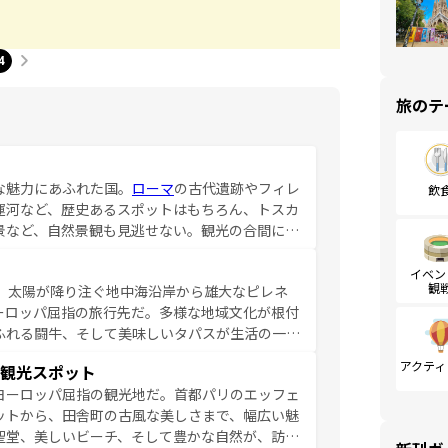
4
旅のテ
な魅力にあふれた国。
ローマ
の古代遺跡やフィレ
飲
運河など、歴史あるスポットはもちろん、トスカ
景など、自然景観も見逃せない。観光の合間に
ア料理を堪能することもできる。朝目覚めてから
るイタリアで、忘れられない旅をしてみよう！
イベン
観
、太陽が降り注ぐ地中海沿岸から雄大なピレネ
を参照してほしい。
ーロッパ屈指の旅行先だ。多様な地域文化が根付
ふれる闘牛、そして美味しいタパスが生活の一部
雰囲気や、バルセロナのアートに溢れた街角か
アクティ
観光スポット
市、穏やかなビーチリゾートまで多彩な表情を見
ヨーロッパ屈指の観光地だ。首都パリのエッフェ
はその個性で訪れる人を魅了する。 なお、
ットから、田舎町の古風な美しさまで、幅広い魅
してほしい。
聖堂、美しいビーチ、そして豊かな自然が、訪れ