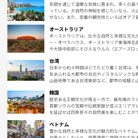
年間を通じて温暖な気候に恵まれ、多くの島
が魅力。旅行者はアメリカの各地域で異なる
っている。大自然の神秘を感じたいなら、火
感じることができるだろう。車でのロードト
せない。また、定番の観光地といえばオアフ
旅のスタイルだ。 なお、新着のアメリカ情
アイ島がおすすめ。エメラルドグリーンに輝
オーストラリア
る。「アロハスピリット」と呼ばれるおもて
オーストラリアは、壮大な自然と多様な文化
人々、おいしいローカルフードやハワイアン
ー・オペラハウス、オーストラリア東海岸北
がハワイの魅力を彩っている。訪れるたびに
や大陸中央部にそびえるウルル（エアーズロ
味わってほしい。 なお、新着のハワイ情報は
熱帯雨林など、見どころがたくさん。また、
台湾
豊かで、美味しいものであふれている。アク
日本から約４時間ほどでたどり着く台湾は、
ング、ハイキングなど、アウトドア好きには
気あふれる大都市の台北やノスタルジックな
に味わいつくそう。 なお、新着のオー
山岳地帯である台湾東部など、都市の喧騒と
発見と驚きをもたらしてくれる。また、奥深
韓国
から高級料理、ヘルシーで美容にもいいと評
歴史ある王朝文化が残る一方で、最先端のファ
える。 なお、新着の台湾情報は
コンテンツ一
首都ソウルの宮殿や伝統家屋が並ぶエリアで
を延ばせば四季折々の自然美を楽しむことが
トフードまで、さまざまな韓国料理が待って
ベトナム
能できる。あたたかいホスピタリティに包ま
豊かな自然と多様な文化が魅力的なベトナム
てみてほしい。 なお、新着の韓国情報は
コン
や青々とした山々、世界遺産に登録された壮