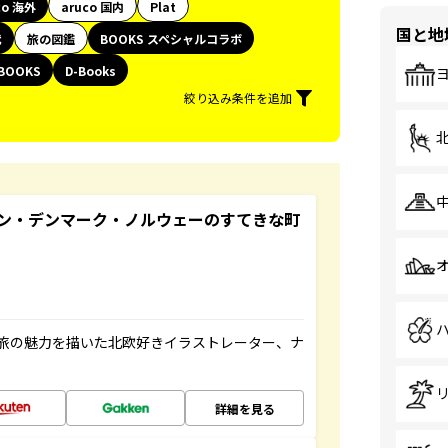
co 海外
aruco 国内
Plat
国と地
代
旅の図鑑
BOOKS スペシャルコラボ
BOOKS
D-Books
絞り込み条件を追加
ン・デンマーク・ノルウェーのすてきな町
旅の魅力を描いた北欧好きイラストレーター、ナ
詳細を見る