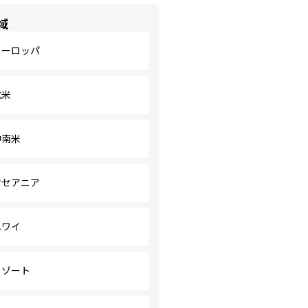
域
ヨーロッパ
北米
中南米
オセアニア
ハワイ
リゾート