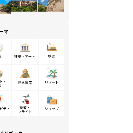
ーマ
食
建築・アート
宿泊
ト・
世界遺産
リゾート
戦
鉄道・
ビティ
ショップ
フライト