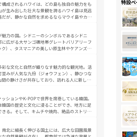
特設ペ
で構成されるハワイは、どの島も独自の魅力をも
魅力を楽しみながら、その多様性と豊かな歴史を
山が生み出した壮大な景観を誇るハワイ島は見逃
リップや列車の旅も、アメリカならではの贅沢な
島だが、静かな自然を求めるならマウイ島やカウ
報は
コンテンツ一覧
を参照してほしい。
く海をはじめ、豊かな文化や歴史が息づいてい
なしの心で訪れる人々を迎えてくれるハワイの
が魅力の国。シドニーのシンボルであるシドニ
ミュージック、伝統的なフラダンスなど、すべて
部に広がる大サンゴ礁地帯グレートバリアリーフ
新しい発見と感動が待っているハワイを、存分に
ック）、タスマニアの美しい原生林やケアンズの
コンテンツ一覧
を参照してほしい。
カフェやワイン、オージービーフなどの食文化も
ティビティも充実しており、サーフィンやダイビ
多彩な文化と自然が織りなす魅力的な観光地。活
たまらない。オーストラリアの多彩な魅力を存分
町並みが人気な九份（ジォウフェン）、静ひつな
ストラリア情報は
コンテンツ一覧
を参照してほしい。
山間の静けさが共存しており、訪れる人に新しい
い台湾の食文化も魅力で、夜市などの屋台グルメ
判のスイーツなど、バラエティ豊かな料理が味わ
ッションやK-POPで世界を席巻している韓国。
覧
を参照してほしい。
は韓国の歴史と文化に浸ることができ、地方に足
できる。そして、キムチや焼肉、絶品のストリー
いる。夜には、韓国ならではのナイトライフも堪
れながら、韓国の多彩な魅力を心ゆくまで味わっ
。南北に細長く伸びる国土には、広大な田園風景
テンツ一覧
を参照してほしい。
大な自然景観が点在し、都市部では急速な発展と