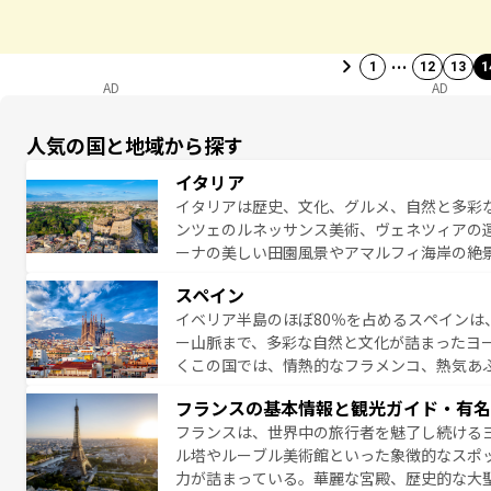
…
1
12
13
1
AD
AD
人気の国と地域から探す
イタリア
イタリアは歴史、文化、グルメ、自然と多彩
ンツェのルネッサンス美術、ヴェネツィアの
ーナの美しい田園風景やアマルフィ海岸の絶
は、本場のピザやパスタなど、絶品のイタリ
スペイン
夜眠るまで、すべての瞬間を楽しませてくれ
イベリア半島のほぼ80％を占めるスペインは
なお、新着のイタリア情報は
コンテンツ一覧
ー山脈まで、多彩な自然と文化が詰まったヨ
くこの国では、情熱的なフラメンコ、熱気あ
となっている。首都マドリードの洗練された
フランスの基本情報と観光ガイド・有名
ら、地方では古代ローマ遺跡や中世の城塞都
フランスは、世界中の旅行者を魅了し続ける
せる。地方によって風土や気候が異なるスペイン
ル塔やルーブル美術館といった象徴的なスポ
新着のスペイン情報は
コンテンツ一覧
を参照
力が詰まっている。華麗な宮殿、歴史的な大