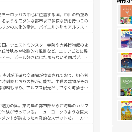
新刊ガ
食の国としても知られ、フランス料理はユネスコ
ンの発祥地であるランス、プロヴァンスの香り高
るヨーロッパの中心に位置する国。中世の街並み
だ。さらに、パリ以外の地域にも魅力が溢れてお
するようなモダンな都市まで多様な顔を持つこの
ている。パリ以外の個性あふれる地方に足を運ぶ
ルリンの文化的活気、バイエルン州のアルプスの
とそれぞれで全く異なる文化を体験できるだろう。 なお、新着のフランス情報は
コンテンツ
た風景は必見。ビールとソーセージを味わいなが
ひ体験してほしい。 なお、新着のド
る国。ウェストミンスター寺院や大英博物館のよ
。
い丘陵地帯や牧歌的な風景など、エリアごとに異
ティー、ビール好きにはたまらない英国パブ、サ
豊富。イギリスを旅して楽しみつくそう。 な
参照してほしい。
行時刻が正確な交通網が整備されており、初心者
に時刻表どおりの旅が可能だ。中世の建物がその
博物館もあり、アルプス観光だけでなく町歩きも
め物価も高いが、旅行者向けの交通パス提供のサ
観光を楽しむこともできる。 なお、新着
が魅力の国。東海岸の都市部から西海岸のカリフ
しい。
と体験が待っている。ニューヨークのような巨大
ンメントが詰まった刺激的なスポットだ。一方、
キャニオンやイエローストーン国立公園といった
ーリンズでは、音楽と美食が融合した独特の文化