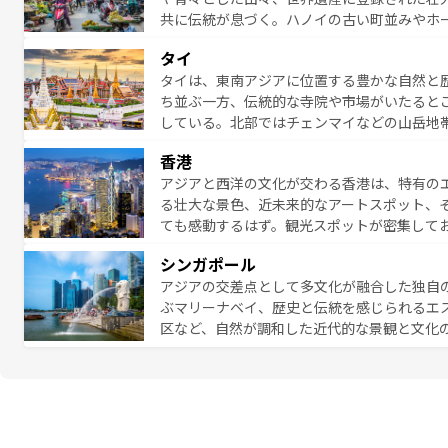
共に伝統が息づく。ハノイの古い町並みやホ
雰囲気を醸し出している。また、バラエティ
タイ
まないベトナム料理も魅力のひとつ。フォー
タイは、東南アジアに位置する豊かな自然と
地で味わいたい。どの地域を訪れてもあたた
ち並ぶ一方、伝統的な寺院や市場がいたると
れられない旅になるはずだ。 な
している。北部ではチェンマイなどの山岳地
い。
ビの美しいビーチでリゾート気分を楽しむこ
香港
ら高級レストランまで味覚を刺激する。気候
アジアと西洋の文化が交わる香港は、特有の
っている。親しみやすいタイの人々、仏教を
る壮大な景色、近未来的なアートスポット、
る旅人を魅了し続ける。 なお、新着のタ
ても感動するはず。観光スポットが密集して
のむような絶景から文化的な体験まで、香港を存分に楽し
シンガポール
報は
コンテンツ一覧
を参照してほしい。
アジアの交差点として多文化が融合した独自
ぶマリーナベイ、歴史と伝統を感じられるエ
区など、自然が調和した近代的な景観と文化
も新しい発見がある。さらに、治安のよさや
的なポイント。グルメも豊富で、ホーカーズ
れる人を飽きさせないシンガポールで、多様な魅力を体感しよ
ル情報は
コンテンツ一覧
を参照してほしい。