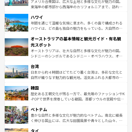
ことができる。国民の所得が高いため物価も高いが、旅行
アメリカ合衆国は、広大な土地と多様な文化が魅力の国。
者向けの交通パス提供のサービスもあり、うまく活用すれ
東海岸の都市部から西海岸のカリフォルニアまで、訪れる
ば市内交通費無料で観光を楽しむこともできる。 なお、新
場所ごとに異なる風景と体験が待っている。ニューヨーク
着のスイス情報は
コンテンツ一覧
を参照してほしい。
ハワイ
のような巨大都市は、観光、ショッピング、エンターテイ
ンメントが詰まった刺激的なスポットだ。一方、アメリカ
年間を通じて温暖な気候に恵まれ、多くの島で構成される
西部には大自然が広がり、グランドキャニオンやイエロー
ハワイは、どの島も独自の魅力をもっている。大自然の神
ストーン国立公園といった絶景が堪能できる。さらに、南
秘を感じたいなら、火山が生み出した壮大な景観を誇るハ
オーストラリアの基本情報と観光ガイド・有名観
部のニューオーリンズでは、音楽と美食が融合した独特の
ワイ島は見逃せない。また、定番の観光地といえばオアフ
文化が魅力。旅行者はアメリカの各地域で異なる魅力を楽
島だが、静かな自然を求めるならマウイ島やカウアイ島が
光スポット
しみながら、その多様性と豊かな歴史を感じることができ
おすすめ。エメラルドグリーンに輝く海をはじめ、豊かな
オーストラリアは、壮大な自然と多様な文化が魅力の国。
るだろう。車でのロードトリップや列車の旅も、アメリカ
文化や歴史が息づいている。「アロハスピリット」と呼ば
シドニーのシンボルであるシドニー・オペラハウス、オー
ならではの贅沢な旅のスタイルだ。 なお、新着のアメリカ
れるおもてなしの心で訪れる人々を迎えてくれるハワイの
ストラリア東海岸北部に広がる大サンゴ礁地帯グレートバ
情報は
コンテンツ一覧
を参照してほしい。
人々、おいしいローカルフードやハワイアンミュージッ
台湾
リアリーフや大陸中央部にそびえるウルル（エアーズロッ
ク、伝統的なフラダンスなど、すべてがハワイの魅力を彩
ク）、タスマニアの美しい原生林やケアンズの熱帯雨林な
日本から約４時間ほどでたどり着く台湾は、多彩な文化と
っている。訪れるたびに新しい発見と感動が待っているハ
ど、見どころがたくさん。また、カフェやワイン、オージ
自然が織りなす魅力的な観光地。活気あふれる大都市の台
ワイを、存分に味わってほしい。 なお、新着のハワイ情報
ービーフなどの食文化も豊かで、美味しいものであふれて
北やノスタルジックな町並みが人気な九份（ジォウフェ
は
コンテンツ一覧
を参照してほしい。
韓国
いる。アクティビティも充実しており、サーフィンやダイ
ン）、静ひつな山岳地帯である台湾東部など、都市の喧騒
ビング、ハイキングなど、アウトドア好きにはたまらな
と山間の静けさが共存しており、訪れる人に新しい発見と
歴史ある王朝文化が残る一方で、最先端のファッションやK
い。オーストラリアの多彩な魅力を存分に味わいつくそ
驚きをもたらしてくれる。また、奥深い台湾の食文化も魅
-POPで世界を席巻している韓国。首都ソウルの宮殿や伝統
う。 なお、新着のオーストラリア情報は
コンテンツ一覧
を
力で、夜市などの屋台グルメから高級料理、ヘルシーで美
家屋が並ぶエリアでは韓国の歴史と文化に浸ることがで
参照してほしい。
ベトナム
容にもいいと評判のスイーツなど、バラエティ豊かな料理
き、地方に足を延ばせば四季折々の自然美を楽しむことが
が味わえる。 なお、新着の台湾情報は
コンテンツ一覧
を参
できる。そして、キムチや焼肉、絶品のストリートフード
豊かな自然と多様な文化が魅力的なベトナム。南北に細長
照してほしい。
まで、さまざまな韓国料理が待っている。夜には、韓国な
く伸びる国土には、広大な田園風景や青々とした山々、世
らではのナイトライフも堪能できる。あたたかいホスピタ
界遺産に登録された壮大な自然景観が点在し、都市部では
タイ
リティに包まれながら、韓国の多彩な魅力を心ゆくまで味
急速な発展と共に伝統が息づく。ハノイの古い町並みやホ