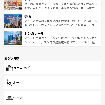
わってみてほしい。 なお、新着の韓国情報は
コンテンツ一
ーチミン市のフランス統治時代の建物も、独特の雰囲気を
タイは、東南アジアに位置する豊かな自然と歴史が息づく
覧
を参照してほしい。
醸し出している。また、バラエティの豊かさとおいしさで
国だ。首都バンコクは高層ビルが立ち並ぶ一方、伝統的な
世界中の食通を魅了してやまないベトナム料理も魅力のひ
寺院や市場がいたるところに点在し、古きよき文化と現代
香港
とつ。フォーやバインミー、ベトナムコーヒーなどは、ぜ
の活気が交差している。北部ではチェンマイなどの山岳地
ひ現地で味わいたい。どの地域を訪れてもあたたかい人々
帯で自然と触れ合い、南部ではプーケットやクラビの美し
アジアと西洋の文化が交わる香港は、特有のエネルギーを
が旅行者を迎えてくれるので、きっと忘れられない旅にな
いビーチでリゾート気分を楽しむことができる。タイ料理
もっている。ヴィクトリア湾に広がる壮大な景色、近未来
るはずだ。 なお、新着のベトナム情報は
コンテンツ一覧
を
は世界的に有名で、屋台から高級レストランまで味覚を刺
的なアートスポット、そして歴史と現代が融合した町並
参照してほしい。
シンガポール
激する。気候は一年中温暖で、どの季節にも異なる楽しみ
み、どこを訪れても感動するはず。観光スポットが密集し
が待っている。親しみやすいタイの人々、仏教を中心とし
ており、効率よく見どころを回れるのも魅力。息をのむよ
アジアの交差点として多文化が融合した独自の魅力を放つ
た文化、そして多様な観光資源が、訪れる旅人を魅了し続
うな絶景から文化的な体験まで、香港を存分に楽しみ尽く
シンガポール。未来的な建築物が並ぶマリーナベイ、歴史
ける。 なお、新着のタイ情報は
コンテンツ一覧
を参照して
そう。 なお、新着の香港情報は
コンテンツ一覧
を参照して
と伝統を感じられるエスニックタウン、多数の緑豊かな公
ほしい。
ほしい。
園や自然保護区など、自然が調和した近代的な景観と文化
の多様性あふれるカラフルな町は、どこを歩いても新しい
国と地域
発見がある。さらに、治安のよさや充実した公共交通機関
も、旅行者にとっては魅力的なポイント。グルメも豊富
で、ホーカーズは地元の風情を楽しめる外せないスポット
ヨーロッパ
だ。訪れる人を飽きさせないシンガポールで、多様な魅力
を体感しよう。 なお、新着のシンガポール情報は
コンテン
ツ一覧
を参照してほしい。
北米
中南米