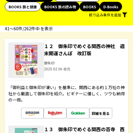
BOOKS 旅と健康
BOOKS 旅の読み物
BOOKS
D-Books
絞り込み条件を追加
41〜60件/262件中 を表示
１２ 御朱印でめぐる関西の神社 週
末開運さんぽ 改訂版
御朱印
2025.02.06 発売
「御利益と御朱印が凄い」を基準に、関西にある約１万社の神
社から厳選して御朱印を紹介。ビギナーに優しく、ツウも納得
の一冊。
詳細を見る
１３ 御朱印でめぐる関西の百寺 西