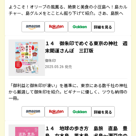
ようこそ！オリーブの風薫る、絶景と美食の小豆島へ！島カル
チャー、島グルメをとことん掘り下げて紹介。さあ、島旅へ
詳細を見る
１４ 御朱印でめぐる東京の神社 週
末開運さんぽ 三訂版
御朱印
2025.05.26 発売
「御利益と御朱印が凄い」を基準に、東京にある数千社の神社
から厳選して御朱印を紹介。ビギナーに優しく、ツウも納得の
一冊。
詳細を見る
１４ 地球の歩き方 島旅 直島 豊
島 女木島 男木島 犬島～瀬戸内の