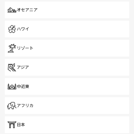
オセアニア
ハワイ
リゾート
アジア
中近東
アフリカ
日本