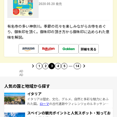
2020.05.20 発売
有名寺の多い神奈川。季節の花々を楽しみながらお寺をめぐ
り、御朱印を頂く。御朱印の頂き方から御朱印に込められた意
味を解説。
詳細を見る
…
1
2
3
4
5
14
AD
AD
人気の国と地域から探す
イタリア
イタリアは歴史、文化、グルメ、自然と多彩な魅力にあふ
れた国。
ローマ
の古代遺跡やフィレンツェのルネッサンス
美術、ヴェネツィアの運河など、歴史あるスポットはもち
スペインの観光ポイントと人気スポット・知ってお
ろん、トスカーナの美しい田園風景やアマルフィ海岸の絶