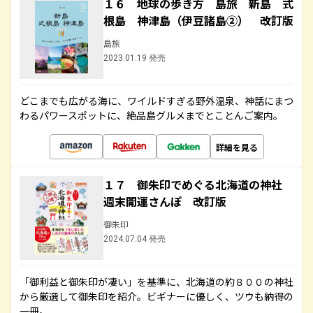
１６ 地球の歩き方 島旅 新島 式
根島 神津島（伊豆諸島②） 改訂版
島旅
2023.01.19 発売
どこまでも広がる海に、ワイルドすぎる野外温泉、神話にまつ
わるパワースポットに、絶品島グルメまでとことんご案内。
詳細を見る
１７ 御朱印でめぐる北海道の神社
週末開運さんぽ 改訂版
御朱印
2024.07.04 発売
「御利益と御朱印が凄い」を基準に、北海道の約８００の神社
から厳選して御朱印を紹介。ビギナーに優しく、ツウも納得の
一冊。