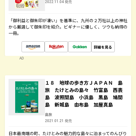
2022.11.04 発売
「御利益と御朱印が凄い」を基準に、九州の２万社以上の神社
から厳選して御朱印を紹介。ビギナーに優しく、ツウも納得の
一冊。
詳細を見る
AD
１８ 地球の歩き方ＪＡＰＡＮ 島
旅 たけとみの島々 竹富島 西表
島 波照間島 小浜島 黒島 鳩間
島 新城島 由布島 加屋真島
島旅
2021.01.21 発売
日本最南端の町、たけとみの魅力的な島々に泊まってのんびり