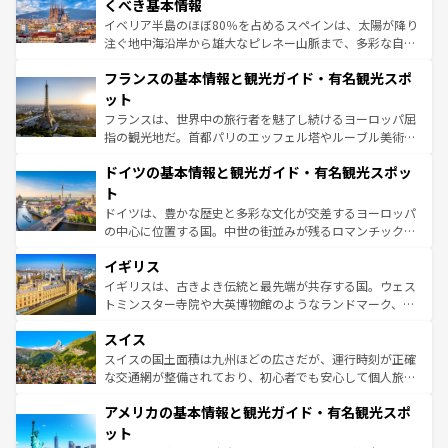
景など、自然景観も見逃せない。観光の合間には、本場の
くべき基本情報
ピザやパスタなど、絶品のイタリア料理を堪能することも
イベリア半島のほぼ80％を占めるスペインは、太陽が降り
できる。朝目覚めてから夜眠るまで、すべての瞬間を楽し
注ぐ地中海沿岸から雄大なピレネー山脈まで、多彩な自然
ませてくれるイタリアで、忘れられない旅をしてみよう！
と文化が詰まったヨーロッパ屈指の旅行先だ。多様な地域
なお、新着のイタリア情報は
コンテンツ一覧
を参照してほ
フランスの基本情報と観光ガイド・有名観光スポ
文化が根付くこの国では、情熱的なフラメンコ、熱気あふ
しい。
れる闘牛、そして美味しいタパスが生活の一部となってい
ット
る。首都マドリードの洗練された雰囲気や、バルセロナの
フランスは、世界中の旅行者を魅了し続けるヨーロッパ屈
アートに溢れた街角から、地方では古代ローマ遺跡や中世
指の観光地だ。首都パリのエッフェル塔やルーブル美術館
の城塞都市、穏やかなビーチリゾートまで多彩な表情を見
といった象徴的なスポットから、田舎町の古風な美しさま
せる。地方によって風土や気候が異なるスペインはその個
ドイツの基本情報と観光ガイド・有名観光スポッ
で、幅広い魅力が詰まっている。華麗な宮殿、歴史的な大
性で訪れる人を魅了する。 なお、新着のスペイン情報は
コ
聖堂、美しいビーチ、そして豊かな自然が、訪れる者を心
ト
ンテンツ一覧
を参照してほしい。
から魅了する。また、フランスは美食の国としても知ら
ドイツは、豊かな歴史と多彩な文化が交差するヨーロッパ
れ、フランス料理はユネスコ無形文化遺産にも登録されて
の中心に位置する国。中世の街並みが残るロマンチック街
いる。シャンパンの発祥地であるランス、プロヴァンスの
道から、未来を先取りするようなモダンな都市まで多様な
香り高いラベンダー畑など、多彩な楽しみ方が可能だ。さ
イギリス
顔を持つこの国は、どこを歩いても飽きることがない。ベ
らに、パリ以外の地域にも魅力が溢れており、どの街角に
ルリンの文化的活気、バイエルン州のアルプスの絶景、そ
イギリスは、古きよき伝統と最先端が共存する国。ウェス
も豊かな歴史と文化が息づいている。パリ以外の個性あふ
してライン川沿いのワイン畑といった風景は必見。ビール
トミンスター寺院や大英博物館のようなランドマーク、歴
れる地方に足を運ぶとそれぞれで全く異なる文化を体験で
とソーセージを味わいながら地元の人と過ごす楽しい時間
史ある大学都市、美しい丘陵地帯や牧歌的な風景など、エ
きるだろう。 なお、新着のフランス情報は
コンテンツ一覧
スイス
は、お酒好きな人にはぜひ体験してほしい。 なお、新着の
リアごとに異なる魅力がある。また、優雅なアフタヌーン
を参照してほしい。
ドイツ情報は
コンテンツ一覧
を参照してほしい。
ティー、ビール好きにはたまらない英国パブ、サッカー観
スイスの国土面積は九州ほどの広さだが、運行時刻が正確
戦など、本場だからこそできる体験も豊富。イギリスを旅
な交通網が整備されており、初心者でも安心して個人旅行
して楽しみつくそう。 なお、新着のイギリス情報は
コンテ
を楽しめる。日本同様に時刻表どおりの旅が可能だ。中世
アメリカの基本情報と観光ガイド・有名観光スポ
ンツ一覧
を参照してほしい。
の建物がそのまま残る町や、スイスならではのユニークな
博物館もあり、アルプス観光だけでなく町歩きも満喫する
ット