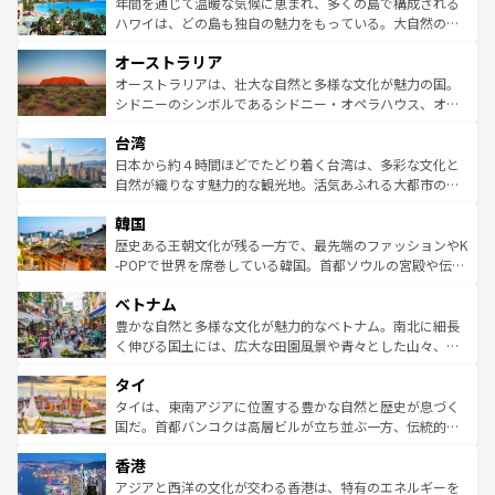
着のスイス情報は
コンテンツ一覧
を参照してほしい。
ンメントが詰まった刺激的なスポットだ。一方、アメリカ
年間を通じて温暖な気候に恵まれ、多くの島で構成される
西部には大自然が広がり、グランドキャニオンやイエロー
ハワイは、どの島も独自の魅力をもっている。大自然の神
ストーン国立公園といった絶景が堪能できる。さらに、南
秘を感じたいなら、火山が生み出した壮大な景観を誇るハ
オーストラリア
部のニューオーリンズでは、音楽と美食が融合した独特の
ワイ島は見逃せない。また、定番の観光地といえばオアフ
文化が魅力。旅行者はアメリカの各地域で異なる魅力を楽
島だが、静かな自然を求めるならマウイ島やカウアイ島が
オーストラリアは、壮大な自然と多様な文化が魅力の国。
しみながら、その多様性と豊かな歴史を感じることができ
おすすめ。エメラルドグリーンに輝く海をはじめ、豊かな
シドニーのシンボルであるシドニー・オペラハウス、オー
るだろう。車でのロードトリップや列車の旅も、アメリカ
文化や歴史が息づいている。「アロハスピリット」と呼ば
ストラリア東海岸北部に広がる大サンゴ礁地帯グレートバ
ならではの贅沢な旅のスタイルだ。 なお、新着のアメリカ
台湾
れるおもてなしの心で訪れる人々を迎えてくれるハワイの
リアリーフや大陸中央部にそびえるウルル（エアーズロッ
情報は
コンテンツ一覧
を参照してほしい。
人々、おいしいローカルフードやハワイアンミュージッ
ク）、タスマニアの美しい原生林やケアンズの熱帯雨林な
日本から約４時間ほどでたどり着く台湾は、多彩な文化と
ク、伝統的なフラダンスなど、すべてがハワイの魅力を彩
ど、見どころがたくさん。また、カフェやワイン、オージ
自然が織りなす魅力的な観光地。活気あふれる大都市の台
っている。訪れるたびに新しい発見と感動が待っているハ
ービーフなどの食文化も豊かで、美味しいものであふれて
北やノスタルジックな町並みが人気な九份（ジォウフェ
ワイを、存分に味わってほしい。 なお、新着のハワイ情報
韓国
いる。アクティビティも充実しており、サーフィンやダイ
ン）、静ひつな山岳地帯である台湾東部など、都市の喧騒
は
コンテンツ一覧
を参照してほしい。
ビング、ハイキングなど、アウトドア好きにはたまらな
と山間の静けさが共存しており、訪れる人に新しい発見と
歴史ある王朝文化が残る一方で、最先端のファッションやK
い。オーストラリアの多彩な魅力を存分に味わいつくそ
驚きをもたらしてくれる。また、奥深い台湾の食文化も魅
-POPで世界を席巻している韓国。首都ソウルの宮殿や伝統
う。 なお、新着のオーストラリア情報は
コンテンツ一覧
を
力で、夜市などの屋台グルメから高級料理、ヘルシーで美
家屋が並ぶエリアでは韓国の歴史と文化に浸ることがで
参照してほしい。
ベトナム
容にもいいと評判のスイーツなど、バラエティ豊かな料理
き、地方に足を延ばせば四季折々の自然美を楽しむことが
が味わえる。 なお、新着の台湾情報は
コンテンツ一覧
を参
できる。そして、キムチや焼肉、絶品のストリートフード
豊かな自然と多様な文化が魅力的なベトナム。南北に細長
照してほしい。
まで、さまざまな韓国料理が待っている。夜には、韓国な
く伸びる国土には、広大な田園風景や青々とした山々、世
らではのナイトライフも堪能できる。あたたかいホスピタ
界遺産に登録された壮大な自然景観が点在し、都市部では
タイ
リティに包まれながら、韓国の多彩な魅力を心ゆくまで味
急速な発展と共に伝統が息づく。ハノイの古い町並みやホ
わってみてほしい。 なお、新着の韓国情報は
コンテンツ一
ーチミン市のフランス統治時代の建物も、独特の雰囲気を
タイは、東南アジアに位置する豊かな自然と歴史が息づく
覧
を参照してほしい。
醸し出している。また、バラエティの豊かさとおいしさで
国だ。首都バンコクは高層ビルが立ち並ぶ一方、伝統的な
世界中の食通を魅了してやまないベトナム料理も魅力のひ
寺院や市場がいたるところに点在し、古きよき文化と現代
香港
とつ。フォーやバインミー、ベトナムコーヒーなどは、ぜ
の活気が交差している。北部ではチェンマイなどの山岳地
ひ現地で味わいたい。どの地域を訪れてもあたたかい人々
帯で自然と触れ合い、南部ではプーケットやクラビの美し
アジアと西洋の文化が交わる香港は、特有のエネルギーを