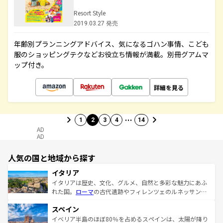
Resort Style
2019.03.27 発売
年齢別プランニングアドバイス、気になるゴハン事情、こども
服のショッピングテクなどお役立ち情報が満載。別冊グアムマ
ップ付き。
詳細を見る
…
1
2
3
4
14
AD
AD
人気の国と地域から探す
イタリア
イタリアは歴史、文化、グルメ、自然と多彩な魅力にあふ
れた国。
ローマ
の古代遺跡やフィレンツェのルネッサンス
美術、ヴェネツィアの運河など、歴史あるスポットはもち
スペイン
ろん、トスカーナの美しい田園風景やアマルフィ海岸の絶
景など、自然景観も見逃せない。観光の合間には、本場の
イベリア半島のほぼ80％を占めるスペインは、太陽が降り