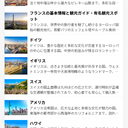
ピザやパスタなど、絶品のイタリア料理を堪能することも
注ぐ地中海沿岸から雄大なピレネー山脈まで、多彩な自然
できる。朝目覚めてから夜眠るまで、すべての瞬間を楽し
と文化が詰まったヨーロッパ屈指の旅行先だ。多様な地域
フランスの基本情報と観光ガイド・有名観光スポ
ませてくれるイタリアで、忘れられない旅をしてみよう！
文化が根付くこの国では、情熱的なフラメンコ、熱気あふ
なお、新着のイタリア情報は
コンテンツ一覧
を参照してほ
れる闘牛、そして美味しいタパスが生活の一部となってい
ット
しい。
る。首都マドリードの洗練された雰囲気や、バルセロナの
フランスは、世界中の旅行者を魅了し続けるヨーロッパ屈
アートに溢れた街角から、地方では古代ローマ遺跡や中世
指の観光地だ。首都パリのエッフェル塔やルーブル美術館
の城塞都市、穏やかなビーチリゾートまで多彩な表情を見
といった象徴的なスポットから、田舎町の古風な美しさま
せる。地方によって風土や気候が異なるスペインはその個
ドイツ
で、幅広い魅力が詰まっている。華麗な宮殿、歴史的な大
性で訪れる人を魅了する。 なお、新着のスペイン情報は
コ
聖堂、美しいビーチ、そして豊かな自然が、訪れる者を心
ドイツは、豊かな歴史と多彩な文化が交差するヨーロッパ
ンテンツ一覧
を参照してほしい。
から魅了する。また、フランスは美食の国としても知ら
の中心に位置する国。中世の街並みが残るロマンチック街
れ、フランス料理はユネスコ無形文化遺産にも登録されて
道から、未来を先取りするようなモダンな都市まで多様な
イギリス
いる。シャンパンの発祥地であるランス、プロヴァンスの
顔を持つこの国は、どこを歩いても飽きることがない。ベ
香り高いラベンダー畑など、多彩な楽しみ方が可能だ。さ
ルリンの文化的活気、バイエルン州のアルプスの絶景、そ
イギリスは、古きよき伝統と最先端が共存する国。ウェス
らに、パリ以外の地域にも魅力が溢れており、どの街角に
してライン川沿いのワイン畑といった風景は必見。ビール
トミンスター寺院や大英博物館のようなランドマーク、歴
も豊かな歴史と文化が息づいている。パリ以外の個性あふ
とソーセージを味わいながら地元の人と過ごす楽しい時間
史ある大学都市、美しい丘陵地帯や牧歌的な風景など、エ
れる地方に足を運ぶとそれぞれで全く異なる文化を体験で
スイス
は、お酒好きな人にはぜひ体験してほしい。 なお、新着の
リアごとに異なる魅力がある。また、優雅なアフタヌーン
きるだろう。 なお、新着のフランス情報は
コンテンツ一覧
ドイツ情報は
コンテンツ一覧
を参照してほしい。
ティー、ビール好きにはたまらない英国パブ、サッカー観
スイスの国土面積は九州ほどの広さだが、運行時刻が正確
を参照してほしい。
戦など、本場だからこそできる体験も豊富。イギリスを旅
な交通網が整備されており、初心者でも安心して個人旅行
して楽しみつくそう。 なお、新着のイギリス情報は
コンテ
を楽しめる。日本同様に時刻表どおりの旅が可能だ。中世
アメリカ
ンツ一覧
を参照してほしい。
の建物がそのまま残る町や、スイスならではのユニークな
博物館もあり、アルプス観光だけでなく町歩きも満喫する
アメリカ合衆国は、広大な土地と多様な文化が魅力の国。
ことができる。国民の所得が高いため物価も高いが、旅行
東海岸の都市部から西海岸のカリフォルニアまで、訪れる
者向けの交通パス提供のサービスもあり、うまく活用すれ
場所ごとに異なる風景と体験が待っている。ニューヨーク
ハワイ
ば市内交通費無料で観光を楽しむこともできる。 なお、新
のような巨大都市は、観光、ショッピング、エンターテイ