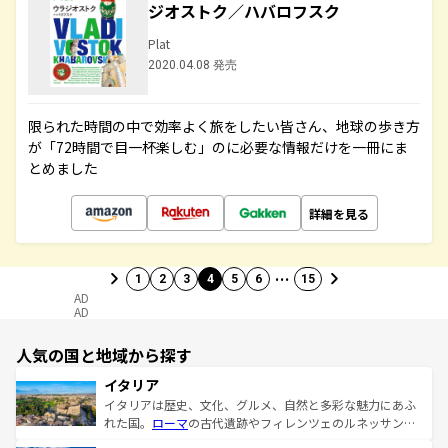
ジオストク／ハバロフスク
Plat
2020.04.08 発売
限られた時間の中で効率よく旅をしたい皆さん、地球の歩き方
が「72時間で目一杯楽しむ」のに必要な情報だけを一冊にま
とめました
詳細を見る
…
1
2
3
4
5
6
15
AD
AD
人気の国と地域から探す
イタリア
イタリアは歴史、文化、グルメ、自然と多彩な魅力にあふ
れた国。
ローマ
の古代遺跡やフィレンツェのルネッサンス
美術、ヴェネツィアの運河など、歴史あるスポットはもち