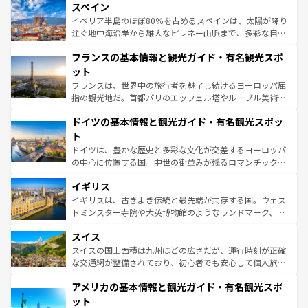
スペイン
ろん、トスカーナの美しい田園風景やアマルフィ海岸の絶
景など、自然景観も見逃せない。観光の合間には、本場の
イベリア半島のほぼ80％を占めるスペインは、太陽が降り
ピザやパスタなど、絶品のイタリア料理を堪能することも
注ぐ地中海沿岸から雄大なピレネー山脈まで、多彩な自然
できる。朝目覚めてから夜眠るまで、すべての瞬間を楽し
と文化が詰まったヨーロッパ屈指の旅行先だ。多様な地域
フランスの基本情報と観光ガイド・有名観光スポ
ませてくれるイタリアで、忘れられない旅をしてみよう！
文化が根付くこの国では、情熱的なフラメンコ、熱気あふ
なお、新着のイタリア情報は
コンテンツ一覧
を参照してほ
れる闘牛、そして美味しいタパスが生活の一部となってい
ット
しい。
る。首都マドリードの洗練された雰囲気や、バルセロナの
フランスは、世界中の旅行者を魅了し続けるヨーロッパ屈
アートに溢れた街角から、地方では古代ローマ遺跡や中世
指の観光地だ。首都パリのエッフェル塔やルーブル美術館
の城塞都市、穏やかなビーチリゾートまで多彩な表情を見
といった象徴的なスポットから、田舎町の古風な美しさま
せる。地方によって風土や気候が異なるスペインはその個
ドイツの基本情報と観光ガイド・有名観光スポッ
で、幅広い魅力が詰まっている。華麗な宮殿、歴史的な大
性で訪れる人を魅了する。 なお、新着のスペイン情報は
コ
聖堂、美しいビーチ、そして豊かな自然が、訪れる者を心
ト
ンテンツ一覧
を参照してほしい。
から魅了する。また、フランスは美食の国としても知ら
ドイツは、豊かな歴史と多彩な文化が交差するヨーロッパ
れ、フランス料理はユネスコ無形文化遺産にも登録されて
の中心に位置する国。中世の街並みが残るロマンチック街
いる。シャンパンの発祥地であるランス、プロヴァンスの
道から、未来を先取りするようなモダンな都市まで多様な
香り高いラベンダー畑など、多彩な楽しみ方が可能だ。さ
イギリス
顔を持つこの国は、どこを歩いても飽きることがない。ベ
らに、パリ以外の地域にも魅力が溢れており、どの街角に
ルリンの文化的活気、バイエルン州のアルプスの絶景、そ
イギリスは、古きよき伝統と最先端が共存する国。ウェス
も豊かな歴史と文化が息づいている。パリ以外の個性あふ
してライン川沿いのワイン畑といった風景は必見。ビール
トミンスター寺院や大英博物館のようなランドマーク、歴
れる地方に足を運ぶとそれぞれで全く異なる文化を体験で
とソーセージを味わいながら地元の人と過ごす楽しい時間
史ある大学都市、美しい丘陵地帯や牧歌的な風景など、エ
きるだろう。 なお、新着のフランス情報は
コンテンツ一覧
スイス
は、お酒好きな人にはぜひ体験してほしい。 なお、新着の
リアごとに異なる魅力がある。また、優雅なアフタヌーン
を参照してほしい。
ドイツ情報は
コンテンツ一覧
を参照してほしい。
ティー、ビール好きにはたまらない英国パブ、サッカー観
スイスの国土面積は九州ほどの広さだが、運行時刻が正確
戦など、本場だからこそできる体験も豊富。イギリスを旅
な交通網が整備されており、初心者でも安心して個人旅行
して楽しみつくそう。 なお、新着のイギリス情報は
コンテ
を楽しめる。日本同様に時刻表どおりの旅が可能だ。中世
アメリカの基本情報と観光ガイド・有名観光スポ
ンツ一覧
を参照してほしい。
の建物がそのまま残る町や、スイスならではのユニークな
博物館もあり、アルプス観光だけでなく町歩きも満喫する
ット