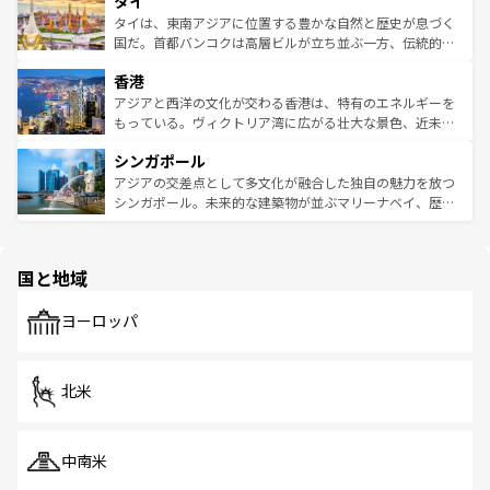
タイ
リティに包まれながら、韓国の多彩な魅力を心ゆくまで味
急速な発展と共に伝統が息づく。ハノイの古い町並みやホ
わってみてほしい。 なお、新着の韓国情報は
コンテンツ一
ーチミン市のフランス統治時代の建物も、独特の雰囲気を
タイは、東南アジアに位置する豊かな自然と歴史が息づく
覧
を参照してほしい。
醸し出している。また、バラエティの豊かさとおいしさで
国だ。首都バンコクは高層ビルが立ち並ぶ一方、伝統的な
世界中の食通を魅了してやまないベトナム料理も魅力のひ
寺院や市場がいたるところに点在し、古きよき文化と現代
香港
とつ。フォーやバインミー、ベトナムコーヒーなどは、ぜ
の活気が交差している。北部ではチェンマイなどの山岳地
ひ現地で味わいたい。どの地域を訪れてもあたたかい人々
帯で自然と触れ合い、南部ではプーケットやクラビの美し
アジアと西洋の文化が交わる香港は、特有のエネルギーを
が旅行者を迎えてくれるので、きっと忘れられない旅にな
いビーチでリゾート気分を楽しむことができる。タイ料理
もっている。ヴィクトリア湾に広がる壮大な景色、近未来
るはずだ。 なお、新着のベトナム情報は
コンテンツ一覧
を
は世界的に有名で、屋台から高級レストランまで味覚を刺
的なアートスポット、そして歴史と現代が融合した町並
参照してほしい。
シンガポール
激する。気候は一年中温暖で、どの季節にも異なる楽しみ
み、どこを訪れても感動するはず。観光スポットが密集し
が待っている。親しみやすいタイの人々、仏教を中心とし
ており、効率よく見どころを回れるのも魅力。息をのむよ
アジアの交差点として多文化が融合した独自の魅力を放つ
た文化、そして多様な観光資源が、訪れる旅人を魅了し続
うな絶景から文化的な体験まで、香港を存分に楽しみ尽く
シンガポール。未来的な建築物が並ぶマリーナベイ、歴史
ける。 なお、新着のタイ情報は
コンテンツ一覧
を参照して
そう。 なお、新着の香港情報は
コンテンツ一覧
を参照して
と伝統を感じられるエスニックタウン、多数の緑豊かな公
ほしい。
ほしい。
園や自然保護区など、自然が調和した近代的な景観と文化
の多様性あふれるカラフルな町は、どこを歩いても新しい
国と地域
発見がある。さらに、治安のよさや充実した公共交通機関
も、旅行者にとっては魅力的なポイント。グルメも豊富
で、ホーカーズは地元の風情を楽しめる外せないスポット
ヨーロッパ
だ。訪れる人を飽きさせないシンガポールで、多様な魅力
を体感しよう。 なお、新着のシンガポール情報は
コンテン
ツ一覧
を参照してほしい。
北米
中南米