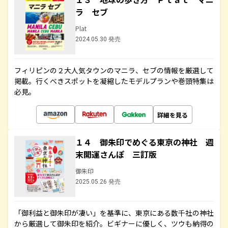
ラ セブ
Plat
2024.05.30 発売
フィリピンの２大人気タウンのマニラ、セブの情報を厳選して
掲載。行くべきスポットを凝縮したモデルプランや巻頭特集は
必見。
詳細を見る
１４ 御朱印でめぐる東京の神社 週
末開運さんぽ 三訂版
御朱印
2025.05.26 発売
「御利益と御朱印が凄い」を基準に、東京にある数千社の神社
から厳選して御朱印を紹介。ビギナーに優しく、ツウも納得の