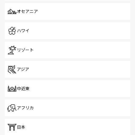
オセアニア
ハワイ
リゾート
アジア
中近東
アフリカ
日本