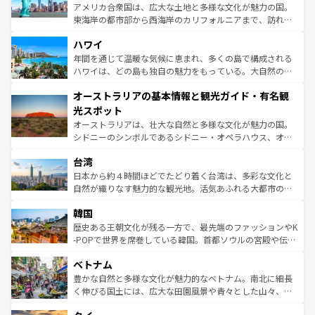
ことができる。国民の所得が高いため物価も高いが、旅行
アメリカ合衆国は、広大な土地と多様な文化が魅力の国。
者向けの交通パス提供のサービスもあり、うまく活用すれ
東海岸の都市部から西海岸のカリフォルニアまで、訪れる
ば市内交通費無料で観光を楽しむこともできる。 なお、新
場所ごとに異なる風景と体験が待っている。ニューヨーク
着のスイス情報は
コンテンツ一覧
を参照してほしい。
ハワイ
のような巨大都市は、観光、ショッピング、エンターテイ
ンメントが詰まった刺激的なスポットだ。一方、アメリカ
年間を通じて温暖な気候に恵まれ、多くの島で構成される
西部には大自然が広がり、グランドキャニオンやイエロー
ハワイは、どの島も独自の魅力をもっている。大自然の神
ストーン国立公園といった絶景が堪能できる。さらに、南
秘を感じたいなら、火山が生み出した壮大な景観を誇るハ
オーストラリアの基本情報と観光ガイド・有名観
部のニューオーリンズでは、音楽と美食が融合した独特の
ワイ島は見逃せない。また、定番の観光地といえばオアフ
文化が魅力。旅行者はアメリカの各地域で異なる魅力を楽
島だが、静かな自然を求めるならマウイ島やカウアイ島が
光スポット
しみながら、その多様性と豊かな歴史を感じることができ
おすすめ。エメラルドグリーンに輝く海をはじめ、豊かな
オーストラリアは、壮大な自然と多様な文化が魅力の国。
るだろう。車でのロードトリップや列車の旅も、アメリカ
文化や歴史が息づいている。「アロハスピリット」と呼ば
シドニーのシンボルであるシドニー・オペラハウス、オー
ならではの贅沢な旅のスタイルだ。 なお、新着のアメリカ
れるおもてなしの心で訪れる人々を迎えてくれるハワイの
ストラリア東海岸北部に広がる大サンゴ礁地帯グレートバ
情報は
コンテンツ一覧
を参照してほしい。
人々、おいしいローカルフードやハワイアンミュージッ
台湾
リアリーフや大陸中央部にそびえるウルル（エアーズロッ
ク、伝統的なフラダンスなど、すべてがハワイの魅力を彩
ク）、タスマニアの美しい原生林やケアンズの熱帯雨林な
日本から約４時間ほどでたどり着く台湾は、多彩な文化と
っている。訪れるたびに新しい発見と感動が待っているハ
ど、見どころがたくさん。また、カフェやワイン、オージ
自然が織りなす魅力的な観光地。活気あふれる大都市の台
ワイを、存分に味わってほしい。 なお、新着のハワイ情報
ービーフなどの食文化も豊かで、美味しいものであふれて
北やノスタルジックな町並みが人気な九份（ジォウフェ
は
コンテンツ一覧
を参照してほしい。
韓国
いる。アクティビティも充実しており、サーフィンやダイ
ン）、静ひつな山岳地帯である台湾東部など、都市の喧騒
ビング、ハイキングなど、アウトドア好きにはたまらな
と山間の静けさが共存しており、訪れる人に新しい発見と
歴史ある王朝文化が残る一方で、最先端のファッションやK
い。オーストラリアの多彩な魅力を存分に味わいつくそ
驚きをもたらしてくれる。また、奥深い台湾の食文化も魅
-POPで世界を席巻している韓国。首都ソウルの宮殿や伝統
う。 なお、新着のオーストラリア情報は
コンテンツ一覧
を
力で、夜市などの屋台グルメから高級料理、ヘルシーで美
家屋が並ぶエリアでは韓国の歴史と文化に浸ることがで
参照してほしい。
ベトナム
容にもいいと評判のスイーツなど、バラエティ豊かな料理
き、地方に足を延ばせば四季折々の自然美を楽しむことが
が味わえる。 なお、新着の台湾情報は
コンテンツ一覧
を参
できる。そして、キムチや焼肉、絶品のストリートフード
豊かな自然と多様な文化が魅力的なベトナム。南北に細長
照してほしい。
まで、さまざまな韓国料理が待っている。夜には、韓国な
く伸びる国土には、広大な田園風景や青々とした山々、世
らではのナイトライフも堪能できる。あたたかいホスピタ
界遺産に登録された壮大な自然景観が点在し、都市部では