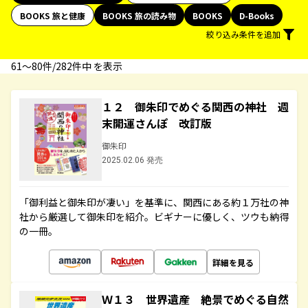
BOOKS 旅と健康
BOOKS 旅の読み物
BOOKS
D-Books
絞り込み条件を追加
61〜80件/282件中 を表示
１２ 御朱印でめぐる関西の神社 週
末開運さんぽ 改訂版
御朱印
2025.02.06 発売
「御利益と御朱印が凄い」を基準に、関西にある約１万社の神
社から厳選して御朱印を紹介。ビギナーに優しく、ツウも納得
の一冊。
詳細を見る
Ｗ１３ 世界遺産 絶景でめぐる自然