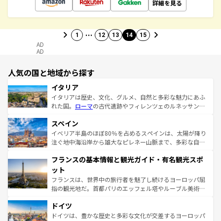
詳細を見る
…
1
12
13
14
15
AD
AD
人気の国と地域から探す
イタリア
イタリアは歴史、文化、グルメ、自然と多彩な魅力にあふ
れた国。
ローマ
の古代遺跡やフィレンツェのルネッサンス
美術、ヴェネツィアの運河など、歴史あるスポットはもち
スペイン
ろん、トスカーナの美しい田園風景やアマルフィ海岸の絶
景など、自然景観も見逃せない。観光の合間には、本場の
イベリア半島のほぼ80％を占めるスペインは、太陽が降り
ピザやパスタなど、絶品のイタリア料理を堪能することも
注ぐ地中海沿岸から雄大なピレネー山脈まで、多彩な自然
できる。朝目覚めてから夜眠るまで、すべての瞬間を楽し
と文化が詰まったヨーロッパ屈指の旅行先だ。多様な地域
フランスの基本情報と観光ガイド・有名観光スポ
ませてくれるイタリアで、忘れられない旅をしてみよう！
文化が根付くこの国では、情熱的なフラメンコ、熱気あふ
なお、新着のイタリア情報は
コンテンツ一覧
を参照してほ
れる闘牛、そして美味しいタパスが生活の一部となってい
ット
しい。
る。首都マドリードの洗練された雰囲気や、バルセロナの
フランスは、世界中の旅行者を魅了し続けるヨーロッパ屈
アートに溢れた街角から、地方では古代ローマ遺跡や中世
指の観光地だ。首都パリのエッフェル塔やルーブル美術館
の城塞都市、穏やかなビーチリゾートまで多彩な表情を見
といった象徴的なスポットから、田舎町の古風な美しさま
せる。地方によって風土や気候が異なるスペインはその個
ドイツ
で、幅広い魅力が詰まっている。華麗な宮殿、歴史的な大
性で訪れる人を魅了する。 なお、新着のスペイン情報は
コ
聖堂、美しいビーチ、そして豊かな自然が、訪れる者を心
ドイツは、豊かな歴史と多彩な文化が交差するヨーロッパ