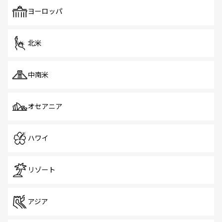
も、旅行者にとっては魅力的なポイント。グルメも豊富
で、ホーカーズは地元の風情を楽しめる外せないスポット
ヨーロッパ
だ。訪れる人を飽きさせないシンガポールで、多様な魅力
を体感しよう。 なお、新着のシンガポール情報は
コンテン
ツ一覧
を参照してほしい。
北米
中南米
オセアニア
ハワイ
リゾート
アジア