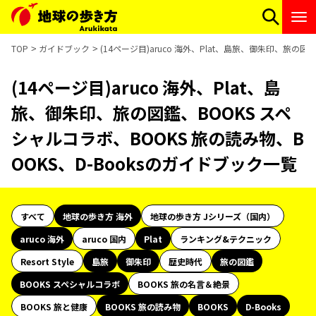
TOP
ガイドブック
(14ページ目)aruco 海外、Plat、島旅、御朱印、旅の図
(14ページ目)aruco 海外、Plat、島
旅、御朱印、旅の図鑑、BOOKS スペ
シャルコラボ、BOOKS 旅の読み物、B
OOKS、D-Booksのガイドブック一覧
すべて
地球の歩き方 海外
地球の歩き方 Jシリーズ（国内）
aruco 海外
aruco 国内
Plat
ランキング&テクニック
Resort Style
島旅
御朱印
歴史時代
旅の図鑑
BOOKS スペシャルコラボ
BOOKS 旅の名言＆絶景
BOOKS 旅と健康
BOOKS 旅の読み物
BOOKS
D-Books