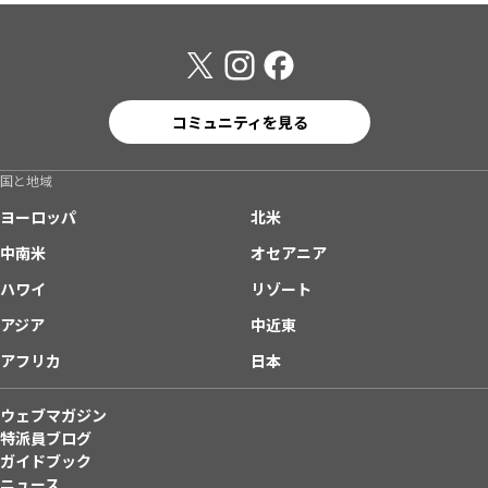
コミュニティを見る
国と地域
ヨーロッパ
北米
中南米
オセアニア
ハワイ
リゾート
アジア
中近東
アフリカ
日本
ウェブマガジン
特派員ブログ
ガイドブック
ニュース