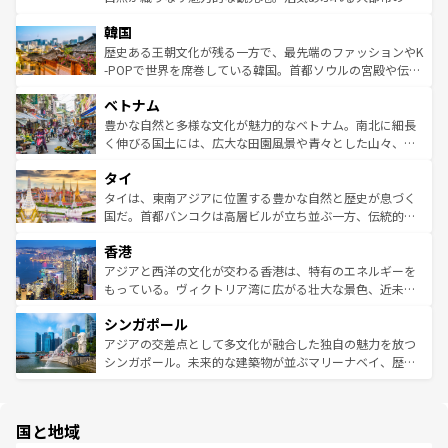
っている。訪れるたびに新しい発見と感動が待っているハ
ービーフなどの食文化も豊かで、美味しいものであふれて
北やノスタルジックな町並みが人気な九份（ジォウフェ
ワイを、存分に味わってほしい。 なお、新着のハワイ情報
韓国
いる。アクティビティも充実しており、サーフィンやダイ
ン）、静ひつな山岳地帯である台湾東部など、都市の喧騒
は
コンテンツ一覧
を参照してほしい。
ビング、ハイキングなど、アウトドア好きにはたまらな
と山間の静けさが共存しており、訪れる人に新しい発見と
歴史ある王朝文化が残る一方で、最先端のファッションやK
い。オーストラリアの多彩な魅力を存分に味わいつくそ
驚きをもたらしてくれる。また、奥深い台湾の食文化も魅
-POPで世界を席巻している韓国。首都ソウルの宮殿や伝統
う。 なお、新着のオーストラリア情報は
コンテンツ一覧
を
力で、夜市などの屋台グルメから高級料理、ヘルシーで美
家屋が並ぶエリアでは韓国の歴史と文化に浸ることがで
参照してほしい。
ベトナム
容にもいいと評判のスイーツなど、バラエティ豊かな料理
き、地方に足を延ばせば四季折々の自然美を楽しむことが
が味わえる。 なお、新着の台湾情報は
コンテンツ一覧
を参
できる。そして、キムチや焼肉、絶品のストリートフード
豊かな自然と多様な文化が魅力的なベトナム。南北に細長
照してほしい。
まで、さまざまな韓国料理が待っている。夜には、韓国な
く伸びる国土には、広大な田園風景や青々とした山々、世
らではのナイトライフも堪能できる。あたたかいホスピタ
界遺産に登録された壮大な自然景観が点在し、都市部では
タイ
リティに包まれながら、韓国の多彩な魅力を心ゆくまで味
急速な発展と共に伝統が息づく。ハノイの古い町並みやホ
わってみてほしい。 なお、新着の韓国情報は
コンテンツ一
ーチミン市のフランス統治時代の建物も、独特の雰囲気を
タイは、東南アジアに位置する豊かな自然と歴史が息づく
覧
を参照してほしい。
醸し出している。また、バラエティの豊かさとおいしさで
国だ。首都バンコクは高層ビルが立ち並ぶ一方、伝統的な
世界中の食通を魅了してやまないベトナム料理も魅力のひ
寺院や市場がいたるところに点在し、古きよき文化と現代
香港
とつ。フォーやバインミー、ベトナムコーヒーなどは、ぜ
の活気が交差している。北部ではチェンマイなどの山岳地
ひ現地で味わいたい。どの地域を訪れてもあたたかい人々
帯で自然と触れ合い、南部ではプーケットやクラビの美し
アジアと西洋の文化が交わる香港は、特有のエネルギーを
が旅行者を迎えてくれるので、きっと忘れられない旅にな
いビーチでリゾート気分を楽しむことができる。タイ料理
もっている。ヴィクトリア湾に広がる壮大な景色、近未来
るはずだ。 なお、新着のベトナム情報は
コンテンツ一覧
を
は世界的に有名で、屋台から高級レストランまで味覚を刺
的なアートスポット、そして歴史と現代が融合した町並
参照してほしい。
シンガポール
激する。気候は一年中温暖で、どの季節にも異なる楽しみ
み、どこを訪れても感動するはず。観光スポットが密集し
が待っている。親しみやすいタイの人々、仏教を中心とし
ており、効率よく見どころを回れるのも魅力。息をのむよ
アジアの交差点として多文化が融合した独自の魅力を放つ
た文化、そして多様な観光資源が、訪れる旅人を魅了し続
うな絶景から文化的な体験まで、香港を存分に楽しみ尽く
シンガポール。未来的な建築物が並ぶマリーナベイ、歴史
ける。 なお、新着のタイ情報は
コンテンツ一覧
を参照して
そう。 なお、新着の香港情報は
コンテンツ一覧
を参照して
と伝統を感じられるエスニックタウン、多数の緑豊かな公
ほしい。
ほしい。
園や自然保護区など、自然が調和した近代的な景観と文化
の多様性あふれるカラフルな町は、どこを歩いても新しい
国と地域
発見がある。さらに、治安のよさや充実した公共交通機関