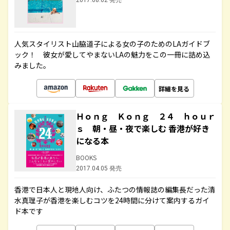
2017.08.02 発売
人気スタイリスト山脇道子による女の子のためのLAガイドブ
ック！ 彼女が愛してやまないLAの魅力をこの一冊に詰め込
みました。
詳細を見る
Ｈｏｎｇ Ｋｏｎｇ ２４ ｈｏｕｒ
ｓ 朝・昼・夜で楽しむ 香港が好き
になる本
BOOKS
2017.04.05 発売
香港で日本人と現地人向け、ふたつの情報誌の編集長だった清
水真理子が香港を楽しむコツを24時間に分けて案内するガイ
ド本です