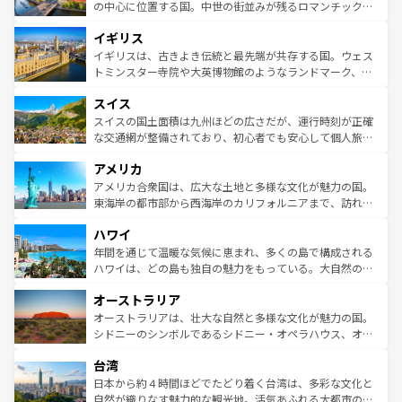
ンテンツ一覧
を参照してほしい。
から魅了する。また、フランスは美食の国としても知ら
の中心に位置する国。中世の街並みが残るロマンチック街
れ、フランス料理はユネスコ無形文化遺産にも登録されて
道から、未来を先取りするようなモダンな都市まで多様な
イギリス
いる。シャンパンの発祥地であるランス、プロヴァンスの
顔を持つこの国は、どこを歩いても飽きることがない。ベ
香り高いラベンダー畑など、多彩な楽しみ方が可能だ。さ
ルリンの文化的活気、バイエルン州のアルプスの絶景、そ
イギリスは、古きよき伝統と最先端が共存する国。ウェス
らに、パリ以外の地域にも魅力が溢れており、どの街角に
してライン川沿いのワイン畑といった風景は必見。ビール
トミンスター寺院や大英博物館のようなランドマーク、歴
も豊かな歴史と文化が息づいている。パリ以外の個性あふ
とソーセージを味わいながら地元の人と過ごす楽しい時間
史ある大学都市、美しい丘陵地帯や牧歌的な風景など、エ
れる地方に足を運ぶとそれぞれで全く異なる文化を体験で
スイス
は、お酒好きな人にはぜひ体験してほしい。 なお、新着の
リアごとに異なる魅力がある。また、優雅なアフタヌーン
きるだろう。 なお、新着のフランス情報は
コンテンツ一覧
ドイツ情報は
コンテンツ一覧
を参照してほしい。
ティー、ビール好きにはたまらない英国パブ、サッカー観
スイスの国土面積は九州ほどの広さだが、運行時刻が正確
を参照してほしい。
戦など、本場だからこそできる体験も豊富。イギリスを旅
な交通網が整備されており、初心者でも安心して個人旅行
して楽しみつくそう。 なお、新着のイギリス情報は
コンテ
を楽しめる。日本同様に時刻表どおりの旅が可能だ。中世
アメリカ
ンツ一覧
を参照してほしい。
の建物がそのまま残る町や、スイスならではのユニークな
博物館もあり、アルプス観光だけでなく町歩きも満喫する
アメリカ合衆国は、広大な土地と多様な文化が魅力の国。
ことができる。国民の所得が高いため物価も高いが、旅行
東海岸の都市部から西海岸のカリフォルニアまで、訪れる
者向けの交通パス提供のサービスもあり、うまく活用すれ
場所ごとに異なる風景と体験が待っている。ニューヨーク
ハワイ
ば市内交通費無料で観光を楽しむこともできる。 なお、新
のような巨大都市は、観光、ショッピング、エンターテイ
着のスイス情報は
コンテンツ一覧
を参照してほしい。
ンメントが詰まった刺激的なスポットだ。一方、アメリカ
年間を通じて温暖な気候に恵まれ、多くの島で構成される
西部には大自然が広がり、グランドキャニオンやイエロー
ハワイは、どの島も独自の魅力をもっている。大自然の神
ストーン国立公園といった絶景が堪能できる。さらに、南
秘を感じたいなら、火山が生み出した壮大な景観を誇るハ
オーストラリア
部のニューオーリンズでは、音楽と美食が融合した独特の
ワイ島は見逃せない。また、定番の観光地といえばオアフ
文化が魅力。旅行者はアメリカの各地域で異なる魅力を楽
島だが、静かな自然を求めるならマウイ島やカウアイ島が
オーストラリアは、壮大な自然と多様な文化が魅力の国。
しみながら、その多様性と豊かな歴史を感じることができ
おすすめ。エメラルドグリーンに輝く海をはじめ、豊かな
シドニーのシンボルであるシドニー・オペラハウス、オー
るだろう。車でのロードトリップや列車の旅も、アメリカ
文化や歴史が息づいている。「アロハスピリット」と呼ば
ストラリア東海岸北部に広がる大サンゴ礁地帯グレートバ
ならではの贅沢な旅のスタイルだ。 なお、新着のアメリカ
台湾
れるおもてなしの心で訪れる人々を迎えてくれるハワイの
リアリーフや大陸中央部にそびえるウルル（エアーズロッ
情報は
コンテンツ一覧
を参照してほしい。
人々、おいしいローカルフードやハワイアンミュージッ
ク）、タスマニアの美しい原生林やケアンズの熱帯雨林な
日本から約４時間ほどでたどり着く台湾は、多彩な文化と
ク、伝統的なフラダンスなど、すべてがハワイの魅力を彩
ど、見どころがたくさん。また、カフェやワイン、オージ
自然が織りなす魅力的な観光地。活気あふれる大都市の台