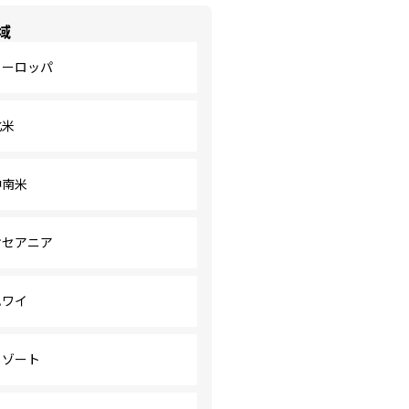
域
ヨーロッパ
北米
中南米
オセアニア
ハワイ
リゾート