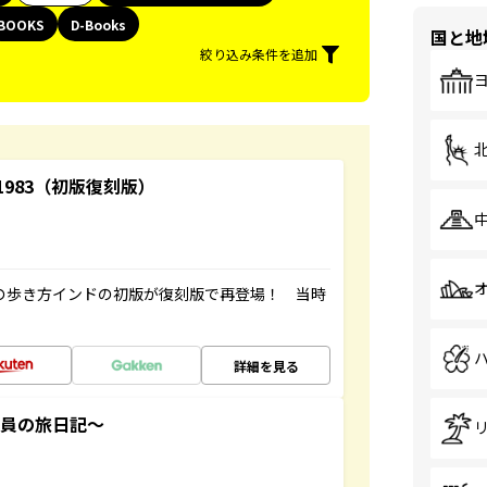
BOOKS
D-Books
国と地
絞り込み条件を追加
-1983（初版復刻版）
球の歩き方インドの初版が復刻版で再登場！ 当時
詳細を見る
社員の旅日記～