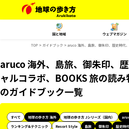
国と地域
ウェブマガジン
TOP
ガイドブック
aruco 海外、島旅、御朱印、歴史時代、
aruco 海外、島旅、御朱印、歴
ャルコラボ、BOOKS 旅の読み物
のガイドブック一覧
すべて
地球の歩き方 海外
地球の歩き方 Jシリーズ（国内）
aru
ランキング&テクニック
Resort Style
島旅
御朱印
歴史時