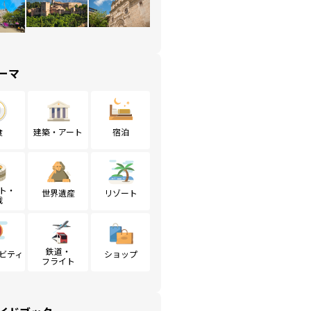
ーマ
食
建築・アート
宿泊
ト・
世界遺産
リゾート
戦
鉄道・
ビティ
ショップ
フライト