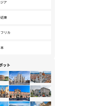
アジア
中近東
アフリカ
日本
ポット