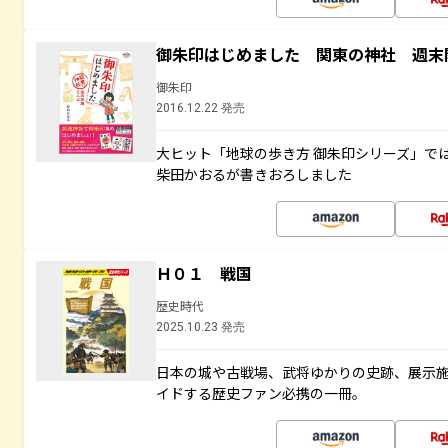
御朱印はじめました 関東の神社 週末
御朱印
2016.12.22 発売
大ヒット「地球の歩き方 御朱印シリーズ」で
柴田かおるが書きおろしました
Ｈ０１ 戦国
歴史時代
2025.10.23 発売
日本の城や古戦場、武将ゆかりの史跡、展示
イドする歴史ファン必携の一冊。