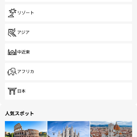
リゾート
アジア
中近東
アフリカ
日本
人気スポット