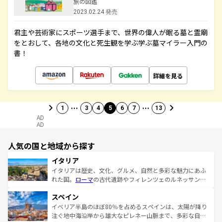
旅の図鑑
2023.02.24 発売
君主や芸術家にスポーツ選手まで、世界の偉人が眠る墓と霊廟
をとおして、各地の文化と死生観を学ぶ学ぶ墓マイラー入門の
書！
詳細を見る
…
…
1
3
4
5
6
7
13
AD
AD
人気の国と地域から探す
イタリア
イタリアは歴史、文化、グルメ、自然と多彩な魅力にあふ
れた国。
ローマ
の古代遺跡やフィレンツェのルネッサンス
美術、ヴェネツィアの運河など、歴史あるスポットはもち
スペイン
ろん、トスカーナの美しい田園風景やアマルフィ海岸の絶
景など、自然景観も見逃せない。観光の合間には、本場の
イベリア半島のほぼ80％を占めるスペインは、太陽が降り
ピザやパスタなど、絶品のイタリア料理を堪能することも
注ぐ地中海沿岸から雄大なピレネー山脈まで、多彩な自然