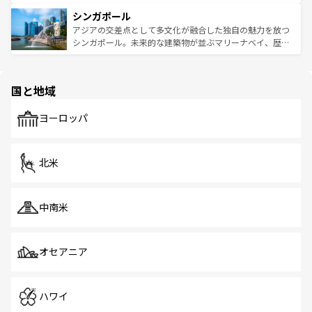
るはずだ。 なお、新着のベトナム情報は
コンテンツ一覧
を
は世界的に有名で、屋台から高級レストランまで味覚を刺
的なアートスポット、そして歴史と現代が融合した町並
参照してほしい。
シンガポール
激する。気候は一年中温暖で、どの季節にも異なる楽しみ
み、どこを訪れても感動するはず。観光スポットが密集し
が待っている。親しみやすいタイの人々、仏教を中心とし
ており、効率よく見どころを回れるのも魅力。息をのむよ
アジアの交差点として多文化が融合した独自の魅力を放つ
た文化、そして多様な観光資源が、訪れる旅人を魅了し続
うな絶景から文化的な体験まで、香港を存分に楽しみ尽く
シンガポール。未来的な建築物が並ぶマリーナベイ、歴史
ける。 なお、新着のタイ情報は
コンテンツ一覧
を参照して
そう。 なお、新着の香港情報は
コンテンツ一覧
を参照して
と伝統を感じられるエスニックタウン、多数の緑豊かな公
ほしい。
ほしい。
園や自然保護区など、自然が調和した近代的な景観と文化
の多様性あふれるカラフルな町は、どこを歩いても新しい
国と地域
発見がある。さらに、治安のよさや充実した公共交通機関
も、旅行者にとっては魅力的なポイント。グルメも豊富
で、ホーカーズは地元の風情を楽しめる外せないスポット
ヨーロッパ
だ。訪れる人を飽きさせないシンガポールで、多様な魅力
を体感しよう。 なお、新着のシンガポール情報は
コンテン
ツ一覧
を参照してほしい。
北米
中南米
オセアニア
ハワイ