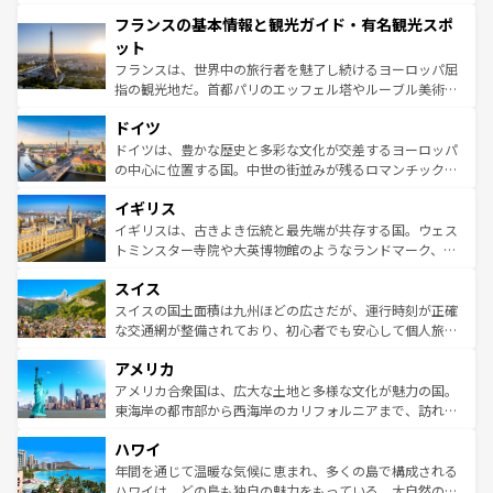
できる。朝目覚めてから夜眠るまで、すべての瞬間を楽し
と文化が詰まったヨーロッパ屈指の旅行先だ。多様な地域
フランスの基本情報と観光ガイド・有名観光スポ
ませてくれるイタリアで、忘れられない旅をしてみよう！
文化が根付くこの国では、情熱的なフラメンコ、熱気あふ
なお、新着のイタリア情報は
コンテンツ一覧
を参照してほ
れる闘牛、そして美味しいタパスが生活の一部となってい
ット
しい。
る。首都マドリードの洗練された雰囲気や、バルセロナの
フランスは、世界中の旅行者を魅了し続けるヨーロッパ屈
アートに溢れた街角から、地方では古代ローマ遺跡や中世
指の観光地だ。首都パリのエッフェル塔やルーブル美術館
の城塞都市、穏やかなビーチリゾートまで多彩な表情を見
といった象徴的なスポットから、田舎町の古風な美しさま
せる。地方によって風土や気候が異なるスペインはその個
ドイツ
で、幅広い魅力が詰まっている。華麗な宮殿、歴史的な大
性で訪れる人を魅了する。 なお、新着のスペイン情報は
コ
聖堂、美しいビーチ、そして豊かな自然が、訪れる者を心
ドイツは、豊かな歴史と多彩な文化が交差するヨーロッパ
ンテンツ一覧
を参照してほしい。
から魅了する。また、フランスは美食の国としても知ら
の中心に位置する国。中世の街並みが残るロマンチック街
れ、フランス料理はユネスコ無形文化遺産にも登録されて
道から、未来を先取りするようなモダンな都市まで多様な
イギリス
いる。シャンパンの発祥地であるランス、プロヴァンスの
顔を持つこの国は、どこを歩いても飽きることがない。ベ
香り高いラベンダー畑など、多彩な楽しみ方が可能だ。さ
ルリンの文化的活気、バイエルン州のアルプスの絶景、そ
イギリスは、古きよき伝統と最先端が共存する国。ウェス
らに、パリ以外の地域にも魅力が溢れており、どの街角に
してライン川沿いのワイン畑といった風景は必見。ビール
トミンスター寺院や大英博物館のようなランドマーク、歴
も豊かな歴史と文化が息づいている。パリ以外の個性あふ
とソーセージを味わいながら地元の人と過ごす楽しい時間
史ある大学都市、美しい丘陵地帯や牧歌的な風景など、エ
れる地方に足を運ぶとそれぞれで全く異なる文化を体験で
スイス
は、お酒好きな人にはぜひ体験してほしい。 なお、新着の
リアごとに異なる魅力がある。また、優雅なアフタヌーン
きるだろう。 なお、新着のフランス情報は
コンテンツ一覧
ドイツ情報は
コンテンツ一覧
を参照してほしい。
ティー、ビール好きにはたまらない英国パブ、サッカー観
スイスの国土面積は九州ほどの広さだが、運行時刻が正確
を参照してほしい。
戦など、本場だからこそできる体験も豊富。イギリスを旅
な交通網が整備されており、初心者でも安心して個人旅行
して楽しみつくそう。 なお、新着のイギリス情報は
コンテ
を楽しめる。日本同様に時刻表どおりの旅が可能だ。中世
アメリカ
ンツ一覧
を参照してほしい。
の建物がそのまま残る町や、スイスならではのユニークな
博物館もあり、アルプス観光だけでなく町歩きも満喫する
アメリカ合衆国は、広大な土地と多様な文化が魅力の国。
ことができる。国民の所得が高いため物価も高いが、旅行
東海岸の都市部から西海岸のカリフォルニアまで、訪れる
者向けの交通パス提供のサービスもあり、うまく活用すれ
場所ごとに異なる風景と体験が待っている。ニューヨーク
ハワイ
ば市内交通費無料で観光を楽しむこともできる。 なお、新
のような巨大都市は、観光、ショッピング、エンターテイ
着のスイス情報は
コンテンツ一覧
を参照してほしい。
ンメントが詰まった刺激的なスポットだ。一方、アメリカ
年間を通じて温暖な気候に恵まれ、多くの島で構成される
西部には大自然が広がり、グランドキャニオンやイエロー
ハワイは、どの島も独自の魅力をもっている。大自然の神