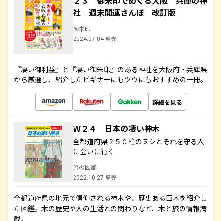
２３ 御朱印でめぐる大阪 兵庫の神
社 週末開運さんぽ 改訂版
御朱印
2024.07.04 発売
『凄い御利益』と『凄い御朱印』のある神社を大阪府・兵庫県
から厳選し、紹介したビギナーにもツウにもおすすめの一冊。
詳細を見る
Ｗ２４ 日本の凄い神木
全都道府県２５０柱のヌシとそれを守る人
に会いに行く
旅の図鑑
2022.10.27 発売
全都道府県の地元で信仰される神木や、歴史ある巨木を紹介し
た図鑑。木の歴史や人の生活との関わりなど、木と旅の情報満
載。