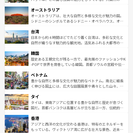
ストーン国立公園といった絶景が堪能できる。さらに、南
秘を感じたいなら、火山が生み出した壮大な景観を誇るハ
オーストラリア
部のニューオーリンズでは、音楽と美食が融合した独特の
ワイ島は見逃せない。また、定番の観光地といえばオアフ
文化が魅力。旅行者はアメリカの各地域で異なる魅力を楽
島だが、静かな自然を求めるならマウイ島やカウアイ島が
オーストラリアは、壮大な自然と多様な文化が魅力の国。
しみながら、その多様性と豊かな歴史を感じることができ
おすすめ。エメラルドグリーンに輝く海をはじめ、豊かな
シドニーのシンボルであるシドニー・オペラハウス、オー
るだろう。車でのロードトリップや列車の旅も、アメリカ
文化や歴史が息づいている。「アロハスピリット」と呼ば
ストラリア東海岸北部に広がる大サンゴ礁地帯グレートバ
ならではの贅沢な旅のスタイルだ。 なお、新着のアメリカ
台湾
れるおもてなしの心で訪れる人々を迎えてくれるハワイの
リアリーフや大陸中央部にそびえるウルル（エアーズロッ
情報は
コンテンツ一覧
を参照してほしい。
人々、おいしいローカルフードやハワイアンミュージッ
ク）、タスマニアの美しい原生林やケアンズの熱帯雨林な
日本から約４時間ほどでたどり着く台湾は、多彩な文化と
ク、伝統的なフラダンスなど、すべてがハワイの魅力を彩
ど、見どころがたくさん。また、カフェやワイン、オージ
自然が織りなす魅力的な観光地。活気あふれる大都市の台
っている。訪れるたびに新しい発見と感動が待っているハ
ービーフなどの食文化も豊かで、美味しいものであふれて
北やノスタルジックな町並みが人気な九份（ジォウフェ
ワイを、存分に味わってほしい。 なお、新着のハワイ情報
韓国
いる。アクティビティも充実しており、サーフィンやダイ
ン）、静ひつな山岳地帯である台湾東部など、都市の喧騒
は
コンテンツ一覧
を参照してほしい。
ビング、ハイキングなど、アウトドア好きにはたまらな
と山間の静けさが共存しており、訪れる人に新しい発見と
歴史ある王朝文化が残る一方で、最先端のファッションやK
い。オーストラリアの多彩な魅力を存分に味わいつくそ
驚きをもたらしてくれる。また、奥深い台湾の食文化も魅
-POPで世界を席巻している韓国。首都ソウルの宮殿や伝統
う。 なお、新着のオーストラリア情報は
コンテンツ一覧
を
力で、夜市などの屋台グルメから高級料理、ヘルシーで美
家屋が並ぶエリアでは韓国の歴史と文化に浸ることがで
参照してほしい。
ベトナム
容にもいいと評判のスイーツなど、バラエティ豊かな料理
き、地方に足を延ばせば四季折々の自然美を楽しむことが
が味わえる。 なお、新着の台湾情報は
コンテンツ一覧
を参
できる。そして、キムチや焼肉、絶品のストリートフード
豊かな自然と多様な文化が魅力的なベトナム。南北に細長
照してほしい。
まで、さまざまな韓国料理が待っている。夜には、韓国な
く伸びる国土には、広大な田園風景や青々とした山々、世
らではのナイトライフも堪能できる。あたたかいホスピタ
界遺産に登録された壮大な自然景観が点在し、都市部では
タイ
リティに包まれながら、韓国の多彩な魅力を心ゆくまで味
急速な発展と共に伝統が息づく。ハノイの古い町並みやホ
わってみてほしい。 なお、新着の韓国情報は
コンテンツ一
ーチミン市のフランス統治時代の建物も、独特の雰囲気を
タイは、東南アジアに位置する豊かな自然と歴史が息づく
覧
を参照してほしい。
醸し出している。また、バラエティの豊かさとおいしさで
国だ。首都バンコクは高層ビルが立ち並ぶ一方、伝統的な
世界中の食通を魅了してやまないベトナム料理も魅力のひ
寺院や市場がいたるところに点在し、古きよき文化と現代
香港
とつ。フォーやバインミー、ベトナムコーヒーなどは、ぜ
の活気が交差している。北部ではチェンマイなどの山岳地
ひ現地で味わいたい。どの地域を訪れてもあたたかい人々
帯で自然と触れ合い、南部ではプーケットやクラビの美し
アジアと西洋の文化が交わる香港は、特有のエネルギーを
が旅行者を迎えてくれるので、きっと忘れられない旅にな
いビーチでリゾート気分を楽しむことができる。タイ料理
もっている。ヴィクトリア湾に広がる壮大な景色、近未来