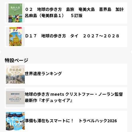
０２ 地球の歩き方 島旅 奄美大島 喜界島 加計
呂麻島（奄美群島１） ５訂版
Ｄ１７ 地球の歩き方 タイ ２０２７～２０２８
特設ページ
世界遺産ランキング
地球の歩き方 meets クリストファー・ノーラン監督
最新作『オデュッセイア』
準備も滞在もスマートに！ トラベルハック2026