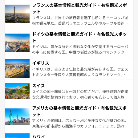
なお、新着のイタリア情報は
コンテンツ一覧
を参照してほ
フランスの基本情報と観光ガイド・有名観光スポ
文化が根付くこの国では、情熱的なフラメンコ、熱気あふ
しい。
れる闘牛、そして美味しいタパスが生活の一部となってい
ット
る。首都マドリードの洗練された雰囲気や、バルセロナの
フランスは、世界中の旅行者を魅了し続けるヨーロッパ屈
アートに溢れた街角から、地方では古代ローマ遺跡や中世
指の観光地だ。首都パリのエッフェル塔やルーブル美術館
の城塞都市、穏やかなビーチリゾートまで多彩な表情を見
といった象徴的なスポットから、田舎町の古風な美しさま
せる。地方によって風土や気候が異なるスペインはその個
ドイツの基本情報と観光ガイド・有名観光スポッ
で、幅広い魅力が詰まっている。華麗な宮殿、歴史的な大
性で訪れる人を魅了する。 なお、新着のスペイン情報は
コ
聖堂、美しいビーチ、そして豊かな自然が、訪れる者を心
ト
ンテンツ一覧
を参照してほしい。
から魅了する。また、フランスは美食の国としても知ら
ドイツは、豊かな歴史と多彩な文化が交差するヨーロッパ
れ、フランス料理はユネスコ無形文化遺産にも登録されて
の中心に位置する国。中世の街並みが残るロマンチック街
いる。シャンパンの発祥地であるランス、プロヴァンスの
道から、未来を先取りするようなモダンな都市まで多様な
香り高いラベンダー畑など、多彩な楽しみ方が可能だ。さ
イギリス
顔を持つこの国は、どこを歩いても飽きることがない。ベ
らに、パリ以外の地域にも魅力が溢れており、どの街角に
ルリンの文化的活気、バイエルン州のアルプスの絶景、そ
イギリスは、古きよき伝統と最先端が共存する国。ウェス
も豊かな歴史と文化が息づいている。パリ以外の個性あふ
してライン川沿いのワイン畑といった風景は必見。ビール
トミンスター寺院や大英博物館のようなランドマーク、歴
れる地方に足を運ぶとそれぞれで全く異なる文化を体験で
とソーセージを味わいながら地元の人と過ごす楽しい時間
史ある大学都市、美しい丘陵地帯や牧歌的な風景など、エ
きるだろう。 なお、新着のフランス情報は
コンテンツ一覧
スイス
は、お酒好きな人にはぜひ体験してほしい。 なお、新着の
リアごとに異なる魅力がある。また、優雅なアフタヌーン
を参照してほしい。
ドイツ情報は
コンテンツ一覧
を参照してほしい。
ティー、ビール好きにはたまらない英国パブ、サッカー観
スイスの国土面積は九州ほどの広さだが、運行時刻が正確
戦など、本場だからこそできる体験も豊富。イギリスを旅
な交通網が整備されており、初心者でも安心して個人旅行
して楽しみつくそう。 なお、新着のイギリス情報は
コンテ
を楽しめる。日本同様に時刻表どおりの旅が可能だ。中世
アメリカの基本情報と観光ガイド・有名観光スポ
ンツ一覧
を参照してほしい。
の建物がそのまま残る町や、スイスならではのユニークな
博物館もあり、アルプス観光だけでなく町歩きも満喫する
ット
ことができる。国民の所得が高いため物価も高いが、旅行
アメリカ合衆国は、広大な土地と多様な文化が魅力の国。
者向けの交通パス提供のサービスもあり、うまく活用すれ
東海岸の都市部から西海岸のカリフォルニアまで、訪れる
ば市内交通費無料で観光を楽しむこともできる。 なお、新
場所ごとに異なる風景と体験が待っている。ニューヨーク
着のスイス情報は
コンテンツ一覧
を参照してほしい。
ハワイ
のような巨大都市は、観光、ショッピング、エンターテイ