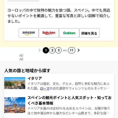
ヨーロッパの中で独特の魅力を放つ国、スペイン。中でも見逃
せないポイントを厳選して、豊富な写真と詳しい図解で紹介し
ました。
詳細を見る
…
1
2
3
11
AD
AD
人気の国と地域から探す
イタリア
イタリアは歴史、文化、グルメ、自然と多彩な魅力にあふ
れた国。
ローマ
の古代遺跡やフィレンツェのルネッサンス
美術、ヴェネツィアの運河など、歴史あるスポットはもち
スペインの観光ポイントと人気スポット・知ってお
ろん、トスカーナの美しい田園風景やアマルフィ海岸の絶
景など、自然景観も見逃せない。観光の合間には、本場の
くべき基本情報
ピザやパスタなど、絶品のイタリア料理を堪能することも
イベリア半島のほぼ80％を占めるスペインは、太陽が降り
できる。朝目覚めてから夜眠るまで、すべての瞬間を楽し
注ぐ地中海沿岸から雄大なピレネー山脈まで、多彩な自然
ませてくれるイタリアで、忘れられない旅をしてみよう！
と文化が詰まったヨーロッパ屈指の旅行先だ。多様な地域