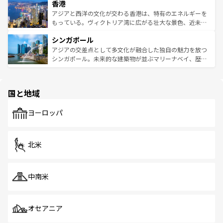
香港
とつ。フォーやバインミー、ベトナムコーヒーなどは、ぜ
の活気が交差している。北部ではチェンマイなどの山岳地
ひ現地で味わいたい。どの地域を訪れてもあたたかい人々
帯で自然と触れ合い、南部ではプーケットやクラビの美し
アジアと西洋の文化が交わる香港は、特有のエネルギーを
が旅行者を迎えてくれるので、きっと忘れられない旅にな
いビーチでリゾート気分を楽しむことができる。タイ料理
もっている。ヴィクトリア湾に広がる壮大な景色、近未来
るはずだ。 なお、新着のベトナム情報は
コンテンツ一覧
を
は世界的に有名で、屋台から高級レストランまで味覚を刺
的なアートスポット、そして歴史と現代が融合した町並
参照してほしい。
シンガポール
激する。気候は一年中温暖で、どの季節にも異なる楽しみ
み、どこを訪れても感動するはず。観光スポットが密集し
が待っている。親しみやすいタイの人々、仏教を中心とし
ており、効率よく見どころを回れるのも魅力。息をのむよ
アジアの交差点として多文化が融合した独自の魅力を放つ
た文化、そして多様な観光資源が、訪れる旅人を魅了し続
うな絶景から文化的な体験まで、香港を存分に楽しみ尽く
シンガポール。未来的な建築物が並ぶマリーナベイ、歴史
ける。 なお、新着のタイ情報は
コンテンツ一覧
を参照して
そう。 なお、新着の香港情報は
コンテンツ一覧
を参照して
と伝統を感じられるエスニックタウン、多数の緑豊かな公
ほしい。
ほしい。
園や自然保護区など、自然が調和した近代的な景観と文化
の多様性あふれるカラフルな町は、どこを歩いても新しい
国と地域
発見がある。さらに、治安のよさや充実した公共交通機関
も、旅行者にとっては魅力的なポイント。グルメも豊富
で、ホーカーズは地元の風情を楽しめる外せないスポット
ヨーロッパ
だ。訪れる人を飽きさせないシンガポールで、多様な魅力
を体感しよう。 なお、新着のシンガポール情報は
コンテン
ツ一覧
を参照してほしい。
北米
中南米
オセアニア