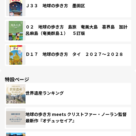
Ｊ３３ 地球の歩き方 墨田区
０２ 地球の歩き方 島旅 奄美大島 喜界島 加計
呂麻島（奄美群島１） ５訂版
Ｄ１７ 地球の歩き方 タイ ２０２７～２０２８
特設ページ
世界遺産ランキング
地球の歩き方 meets クリストファー・ノーラン監督
最新作『オデュッセイア』