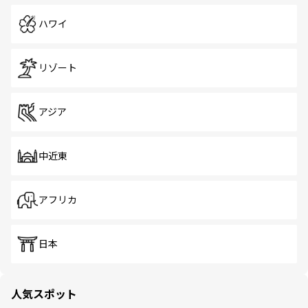
ハワイ
リゾート
アジア
中近東
アフリカ
日本
人気スポット