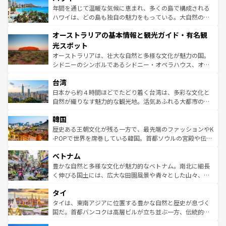
ンメントが詰まった刺激的なスポットだ。一方、アメリカ
年間を通じて温暖な気候に恵まれ、多くの島で構成される
西部には大自然が広がり、グランドキャニオンやイエロー
ハワイは、どの島も独自の魅力をもっている。大自然の神
ストーン国立公園といった絶景が堪能できる。さらに、南
秘を感じたいなら、火山が生み出した壮大な景観を誇るハ
オーストラリアの基本情報と観光ガイド・有名観
部のニューオーリンズでは、音楽と美食が融合した独特の
ワイ島は見逃せない。また、定番の観光地といえばオアフ
文化が魅力。旅行者はアメリカの各地域で異なる魅力を楽
島だが、静かな自然を求めるならマウイ島やカウアイ島が
光スポット
しみながら、その多様性と豊かな歴史を感じることができ
おすすめ。エメラルドグリーンに輝く海をはじめ、豊かな
オーストラリアは、壮大な自然と多様な文化が魅力の国。
るだろう。車でのロードトリップや列車の旅も、アメリカ
文化や歴史が息づいている。「アロハスピリット」と呼ば
シドニーのシンボルであるシドニー・オペラハウス、オー
ならではの贅沢な旅のスタイルだ。 なお、新着のアメリカ
れるおもてなしの心で訪れる人々を迎えてくれるハワイの
ストラリア東海岸北部に広がる大サンゴ礁地帯グレートバ
情報は
コンテンツ一覧
を参照してほしい。
人々、おいしいローカルフードやハワイアンミュージッ
台湾
リアリーフや大陸中央部にそびえるウルル（エアーズロッ
ク、伝統的なフラダンスなど、すべてがハワイの魅力を彩
ク）、タスマニアの美しい原生林やケアンズの熱帯雨林な
日本から約４時間ほどでたどり着く台湾は、多彩な文化と
っている。訪れるたびに新しい発見と感動が待っているハ
ど、見どころがたくさん。また、カフェやワイン、オージ
自然が織りなす魅力的な観光地。活気あふれる大都市の台
ワイを、存分に味わってほしい。 なお、新着のハワイ情報
ービーフなどの食文化も豊かで、美味しいものであふれて
北やノスタルジックな町並みが人気な九份（ジォウフェ
は
コンテンツ一覧
を参照してほしい。
韓国
いる。アクティビティも充実しており、サーフィンやダイ
ン）、静ひつな山岳地帯である台湾東部など、都市の喧騒
ビング、ハイキングなど、アウトドア好きにはたまらな
と山間の静けさが共存しており、訪れる人に新しい発見と
歴史ある王朝文化が残る一方で、最先端のファッションやK
い。オーストラリアの多彩な魅力を存分に味わいつくそ
驚きをもたらしてくれる。また、奥深い台湾の食文化も魅
-POPで世界を席巻している韓国。首都ソウルの宮殿や伝統
う。 なお、新着のオーストラリア情報は
コンテンツ一覧
を
力で、夜市などの屋台グルメから高級料理、ヘルシーで美
家屋が並ぶエリアでは韓国の歴史と文化に浸ることがで
参照してほしい。
ベトナム
容にもいいと評判のスイーツなど、バラエティ豊かな料理
き、地方に足を延ばせば四季折々の自然美を楽しむことが
が味わえる。 なお、新着の台湾情報は
コンテンツ一覧
を参
できる。そして、キムチや焼肉、絶品のストリートフード
豊かな自然と多様な文化が魅力的なベトナム。南北に細長
照してほしい。
まで、さまざまな韓国料理が待っている。夜には、韓国な
く伸びる国土には、広大な田園風景や青々とした山々、世
らではのナイトライフも堪能できる。あたたかいホスピタ
界遺産に登録された壮大な自然景観が点在し、都市部では
タイ
リティに包まれながら、韓国の多彩な魅力を心ゆくまで味
急速な発展と共に伝統が息づく。ハノイの古い町並みやホ
わってみてほしい。 なお、新着の韓国情報は
コンテンツ一
ーチミン市のフランス統治時代の建物も、独特の雰囲気を
タイは、東南アジアに位置する豊かな自然と歴史が息づく
覧
を参照してほしい。
醸し出している。また、バラエティの豊かさとおいしさで
国だ。首都バンコクは高層ビルが立ち並ぶ一方、伝統的な
世界中の食通を魅了してやまないベトナム料理も魅力のひ
寺院や市場がいたるところに点在し、古きよき文化と現代