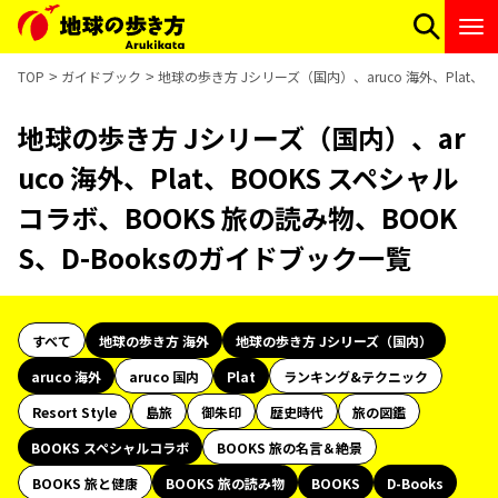
TOP
ガイドブック
地球の歩き方 Jシリーズ（国内）、aruco 海外、Plat、B
地球の歩き方 Jシリーズ（国内）、ar
uco 海外、Plat、BOOKS スペシャル
コラボ、BOOKS 旅の読み物、BOOK
S、D-Booksのガイドブック一覧
すべて
地球の歩き方 海外
地球の歩き方 Jシリーズ（国内）
aruco 海外
aruco 国内
Plat
ランキング&テクニック
Resort Style
島旅
御朱印
歴史時代
旅の図鑑
BOOKS スペシャルコラボ
BOOKS 旅の名言＆絶景
BOOKS 旅と健康
BOOKS 旅の読み物
BOOKS
D-Books