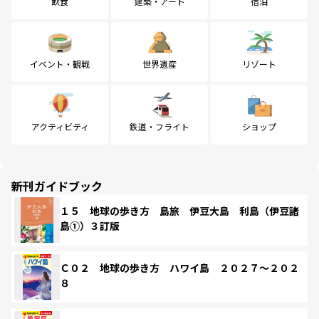
飲食
建築・アート
宿泊
イベント・観戦
世界遺産
リゾート
アクティビティ
鉄道・フライト
ショップ
新刊ガイドブック
１５ 地球の歩き方 島旅 伊豆大島 利島（伊豆諸
島①）３訂版
Ｃ０２ 地球の歩き方 ハワイ島 ２０２７～２０２
８