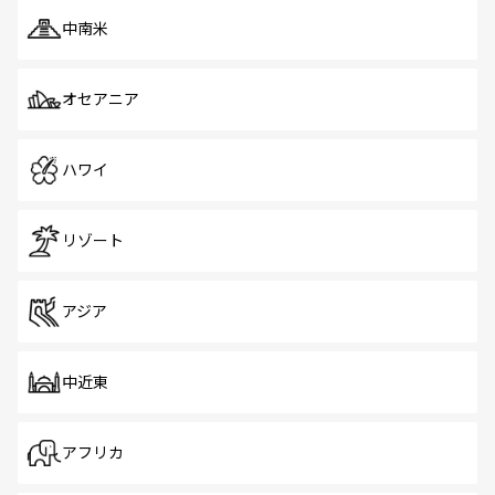
中南米
オセアニア
ハワイ
リゾート
アジア
中近東
アフリカ