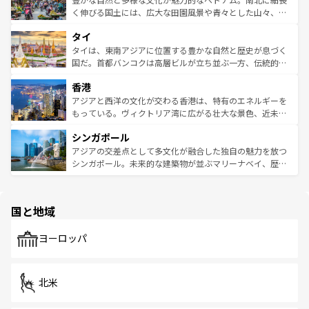
照してほしい。
まで、さまざまな韓国料理が待っている。夜には、韓国な
く伸びる国土には、広大な田園風景や青々とした山々、世
らではのナイトライフも堪能できる。あたたかいホスピタ
界遺産に登録された壮大な自然景観が点在し、都市部では
タイ
リティに包まれながら、韓国の多彩な魅力を心ゆくまで味
急速な発展と共に伝統が息づく。ハノイの古い町並みやホ
わってみてほしい。 なお、新着の韓国情報は
コンテンツ一
ーチミン市のフランス統治時代の建物も、独特の雰囲気を
タイは、東南アジアに位置する豊かな自然と歴史が息づく
覧
を参照してほしい。
醸し出している。また、バラエティの豊かさとおいしさで
国だ。首都バンコクは高層ビルが立ち並ぶ一方、伝統的な
世界中の食通を魅了してやまないベトナム料理も魅力のひ
寺院や市場がいたるところに点在し、古きよき文化と現代
香港
とつ。フォーやバインミー、ベトナムコーヒーなどは、ぜ
の活気が交差している。北部ではチェンマイなどの山岳地
ひ現地で味わいたい。どの地域を訪れてもあたたかい人々
帯で自然と触れ合い、南部ではプーケットやクラビの美し
アジアと西洋の文化が交わる香港は、特有のエネルギーを
が旅行者を迎えてくれるので、きっと忘れられない旅にな
いビーチでリゾート気分を楽しむことができる。タイ料理
もっている。ヴィクトリア湾に広がる壮大な景色、近未来
るはずだ。 なお、新着のベトナム情報は
コンテンツ一覧
を
は世界的に有名で、屋台から高級レストランまで味覚を刺
的なアートスポット、そして歴史と現代が融合した町並
参照してほしい。
シンガポール
激する。気候は一年中温暖で、どの季節にも異なる楽しみ
み、どこを訪れても感動するはず。観光スポットが密集し
が待っている。親しみやすいタイの人々、仏教を中心とし
ており、効率よく見どころを回れるのも魅力。息をのむよ
アジアの交差点として多文化が融合した独自の魅力を放つ
た文化、そして多様な観光資源が、訪れる旅人を魅了し続
うな絶景から文化的な体験まで、香港を存分に楽しみ尽く
シンガポール。未来的な建築物が並ぶマリーナベイ、歴史
ける。 なお、新着のタイ情報は
コンテンツ一覧
を参照して
そう。 なお、新着の香港情報は
コンテンツ一覧
を参照して
と伝統を感じられるエスニックタウン、多数の緑豊かな公
ほしい。
ほしい。
園や自然保護区など、自然が調和した近代的な景観と文化
の多様性あふれるカラフルな町は、どこを歩いても新しい
国と地域
発見がある。さらに、治安のよさや充実した公共交通機関
も、旅行者にとっては魅力的なポイント。グルメも豊富
で、ホーカーズは地元の風情を楽しめる外せないスポット
ヨーロッパ
だ。訪れる人を飽きさせないシンガポールで、多様な魅力
を体感しよう。 なお、新着のシンガポール情報は
コンテン
ツ一覧
を参照してほしい。
北米