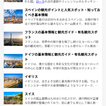
れた国。
ローマ
の古代遺跡やフィレンツェのルネッサンス
美術、ヴェネツィアの運河など、歴史あるスポットはもち
スペインの観光ポイントと人気スポット・知ってお
ろん、トスカーナの美しい田園風景やアマルフィ海岸の絶
景など、自然景観も見逃せない。観光の合間には、本場の
くべき基本情報
ピザやパスタなど、絶品のイタリア料理を堪能することも
イベリア半島のほぼ80％を占めるスペインは、太陽が降り
できる。朝目覚めてから夜眠るまで、すべての瞬間を楽し
注ぐ地中海沿岸から雄大なピレネー山脈まで、多彩な自然
ませてくれるイタリアで、忘れられない旅をしてみよう！
と文化が詰まったヨーロッパ屈指の旅行先だ。多様な地域
なお、新着のイタリア情報は
コンテンツ一覧
を参照してほ
フランスの基本情報と観光ガイド・有名観光スポ
文化が根付くこの国では、情熱的なフラメンコ、熱気あふ
しい。
れる闘牛、そして美味しいタパスが生活の一部となってい
ット
る。首都マドリードの洗練された雰囲気や、バルセロナの
フランスは、世界中の旅行者を魅了し続けるヨーロッパ屈
アートに溢れた街角から、地方では古代ローマ遺跡や中世
指の観光地だ。首都パリのエッフェル塔やルーブル美術館
の城塞都市、穏やかなビーチリゾートまで多彩な表情を見
といった象徴的なスポットから、田舎町の古風な美しさま
せる。地方によって風土や気候が異なるスペインはその個
ドイツの基本情報と観光ガイド・有名観光スポッ
で、幅広い魅力が詰まっている。華麗な宮殿、歴史的な大
性で訪れる人を魅了する。 なお、新着のスペイン情報は
コ
聖堂、美しいビーチ、そして豊かな自然が、訪れる者を心
ト
ンテンツ一覧
を参照してほしい。
から魅了する。また、フランスは美食の国としても知ら
ドイツは、豊かな歴史と多彩な文化が交差するヨーロッパ
れ、フランス料理はユネスコ無形文化遺産にも登録されて
の中心に位置する国。中世の街並みが残るロマンチック街
いる。シャンパンの発祥地であるランス、プロヴァンスの
道から、未来を先取りするようなモダンな都市まで多様な
香り高いラベンダー畑など、多彩な楽しみ方が可能だ。さ
イギリス
顔を持つこの国は、どこを歩いても飽きることがない。ベ
らに、パリ以外の地域にも魅力が溢れており、どの街角に
ルリンの文化的活気、バイエルン州のアルプスの絶景、そ
イギリスは、古きよき伝統と最先端が共存する国。ウェス
も豊かな歴史と文化が息づいている。パリ以外の個性あふ
してライン川沿いのワイン畑といった風景は必見。ビール
トミンスター寺院や大英博物館のようなランドマーク、歴
れる地方に足を運ぶとそれぞれで全く異なる文化を体験で
とソーセージを味わいながら地元の人と過ごす楽しい時間
史ある大学都市、美しい丘陵地帯や牧歌的な風景など、エ
きるだろう。 なお、新着のフランス情報は
コンテンツ一覧
スイス
は、お酒好きな人にはぜひ体験してほしい。 なお、新着の
リアごとに異なる魅力がある。また、優雅なアフタヌーン
を参照してほしい。
ドイツ情報は
コンテンツ一覧
を参照してほしい。
ティー、ビール好きにはたまらない英国パブ、サッカー観
スイスの国土面積は九州ほどの広さだが、運行時刻が正確
戦など、本場だからこそできる体験も豊富。イギリスを旅
な交通網が整備されており、初心者でも安心して個人旅行