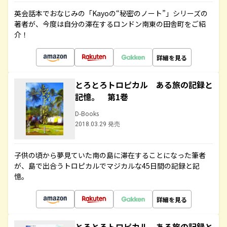
英会話本でおなじみの「Kayoの“秘密のノート”」シリーズの
著者が、今度は自分の滞在するロンドン南東の田舎町をご紹
介！
詳細を見る
とろとろトロピカル ある旅の記録と
記憶。 第1巻
D-Books
2018.03.29 発売
子供の頃から夢見ていた南の島に滞在することになった筆者
が、島で出合うトロピカルでマジカルな45日間の記録と記
憶。
詳細を見る
とろとろトロピカル ある旅の記録と