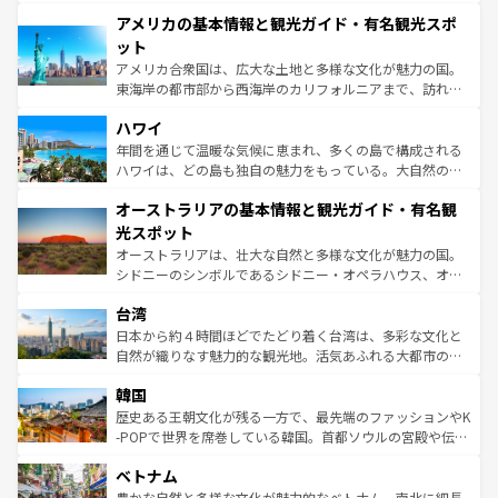
して楽しみつくそう。 なお、新着のイギリス情報は
コンテ
を楽しめる。日本同様に時刻表どおりの旅が可能だ。中世
アメリカの基本情報と観光ガイド・有名観光スポ
ンツ一覧
を参照してほしい。
の建物がそのまま残る町や、スイスならではのユニークな
博物館もあり、アルプス観光だけでなく町歩きも満喫する
ット
ことができる。国民の所得が高いため物価も高いが、旅行
アメリカ合衆国は、広大な土地と多様な文化が魅力の国。
者向けの交通パス提供のサービスもあり、うまく活用すれ
東海岸の都市部から西海岸のカリフォルニアまで、訪れる
ば市内交通費無料で観光を楽しむこともできる。 なお、新
場所ごとに異なる風景と体験が待っている。ニューヨーク
着のスイス情報は
コンテンツ一覧
を参照してほしい。
ハワイ
のような巨大都市は、観光、ショッピング、エンターテイ
ンメントが詰まった刺激的なスポットだ。一方、アメリカ
年間を通じて温暖な気候に恵まれ、多くの島で構成される
西部には大自然が広がり、グランドキャニオンやイエロー
ハワイは、どの島も独自の魅力をもっている。大自然の神
ストーン国立公園といった絶景が堪能できる。さらに、南
秘を感じたいなら、火山が生み出した壮大な景観を誇るハ
オーストラリアの基本情報と観光ガイド・有名観
部のニューオーリンズでは、音楽と美食が融合した独特の
ワイ島は見逃せない。また、定番の観光地といえばオアフ
文化が魅力。旅行者はアメリカの各地域で異なる魅力を楽
島だが、静かな自然を求めるならマウイ島やカウアイ島が
光スポット
しみながら、その多様性と豊かな歴史を感じることができ
おすすめ。エメラルドグリーンに輝く海をはじめ、豊かな
オーストラリアは、壮大な自然と多様な文化が魅力の国。
るだろう。車でのロードトリップや列車の旅も、アメリカ
文化や歴史が息づいている。「アロハスピリット」と呼ば
シドニーのシンボルであるシドニー・オペラハウス、オー
ならではの贅沢な旅のスタイルだ。 なお、新着のアメリカ
れるおもてなしの心で訪れる人々を迎えてくれるハワイの
ストラリア東海岸北部に広がる大サンゴ礁地帯グレートバ
情報は
コンテンツ一覧
を参照してほしい。
人々、おいしいローカルフードやハワイアンミュージッ
台湾
リアリーフや大陸中央部にそびえるウルル（エアーズロッ
ク、伝統的なフラダンスなど、すべてがハワイの魅力を彩
ク）、タスマニアの美しい原生林やケアンズの熱帯雨林な
日本から約４時間ほどでたどり着く台湾は、多彩な文化と
っている。訪れるたびに新しい発見と感動が待っているハ
ど、見どころがたくさん。また、カフェやワイン、オージ
自然が織りなす魅力的な観光地。活気あふれる大都市の台
ワイを、存分に味わってほしい。 なお、新着のハワイ情報
ービーフなどの食文化も豊かで、美味しいものであふれて
北やノスタルジックな町並みが人気な九份（ジォウフェ
は
コンテンツ一覧
を参照してほしい。
韓国
いる。アクティビティも充実しており、サーフィンやダイ
ン）、静ひつな山岳地帯である台湾東部など、都市の喧騒
ビング、ハイキングなど、アウトドア好きにはたまらな
と山間の静けさが共存しており、訪れる人に新しい発見と
歴史ある王朝文化が残る一方で、最先端のファッションやK
い。オーストラリアの多彩な魅力を存分に味わいつくそ
驚きをもたらしてくれる。また、奥深い台湾の食文化も魅
-POPで世界を席巻している韓国。首都ソウルの宮殿や伝統
う。 なお、新着のオーストラリア情報は
コンテンツ一覧
を
力で、夜市などの屋台グルメから高級料理、ヘルシーで美
家屋が並ぶエリアでは韓国の歴史と文化に浸ることがで
参照してほしい。
ベトナム
容にもいいと評判のスイーツなど、バラエティ豊かな料理
き、地方に足を延ばせば四季折々の自然美を楽しむことが
が味わえる。 なお、新着の台湾情報は
コンテンツ一覧
を参
できる。そして、キムチや焼肉、絶品のストリートフード
豊かな自然と多様な文化が魅力的なベトナム。南北に細長