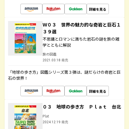
詳細を見る
Ｗ０３ 世界の魅力的な奇岩と巨石１
３９選
不思議とロマンに満ちた岩石の謎を旅の雑
学とともに解説
旅の図鑑
2021.03.18 発売
「地球の歩き方」図鑑シリーズ第３弾は、謎だらけの奇岩と巨
石の世界！
詳細を見る
０３ 地球の歩き方 Ｐｌａｔ 台北
Plat
2024.12.19 発売