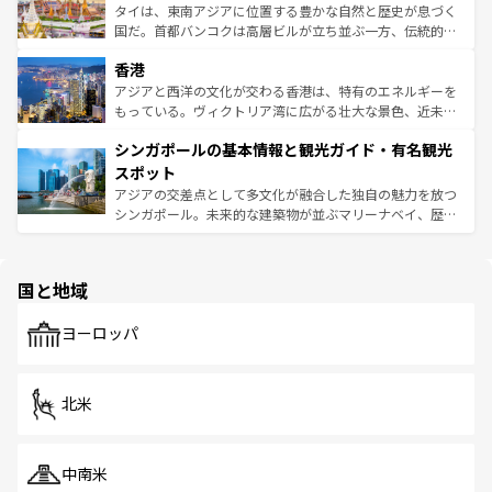
覧
を参照してほしい。
ーチミン市のフランス統治時代の建物も、独特の雰囲気を
タイは、東南アジアに位置する豊かな自然と歴史が息づく
醸し出している。また、バラエティの豊かさとおいしさで
国だ。首都バンコクは高層ビルが立ち並ぶ一方、伝統的な
世界中の食通を魅了してやまないベトナム料理も魅力のひ
寺院や市場がいたるところに点在し、古きよき文化と現代
香港
とつ。フォーやバインミー、ベトナムコーヒーなどは、ぜ
の活気が交差している。北部ではチェンマイなどの山岳地
ひ現地で味わいたい。どの地域を訪れてもあたたかい人々
帯で自然と触れ合い、南部ではプーケットやクラビの美し
アジアと西洋の文化が交わる香港は、特有のエネルギーを
が旅行者を迎えてくれるので、きっと忘れられない旅にな
いビーチでリゾート気分を楽しむことができる。タイ料理
もっている。ヴィクトリア湾に広がる壮大な景色、近未来
るはずだ。 なお、新着のベトナム情報は
コンテンツ一覧
を
は世界的に有名で、屋台から高級レストランまで味覚を刺
的なアートスポット、そして歴史と現代が融合した町並
参照してほしい。
シンガポールの基本情報と観光ガイド・有名観光
激する。気候は一年中温暖で、どの季節にも異なる楽しみ
み、どこを訪れても感動するはず。観光スポットが密集し
が待っている。親しみやすいタイの人々、仏教を中心とし
ており、効率よく見どころを回れるのも魅力。息をのむよ
スポット
た文化、そして多様な観光資源が、訪れる旅人を魅了し続
うな絶景から文化的な体験まで、香港を存分に楽しみ尽く
アジアの交差点として多文化が融合した独自の魅力を放つ
ける。 なお、新着のタイ情報は
コンテンツ一覧
を参照して
そう。 なお、新着の香港情報は
コンテンツ一覧
を参照して
シンガポール。未来的な建築物が並ぶマリーナベイ、歴史
ほしい。
ほしい。
と伝統を感じられるエスニックタウン、多数の緑豊かな公
園や自然保護区など、自然が調和した近代的な景観と文化
の多様性あふれるカラフルな町は、どこを歩いても新しい
国と地域
発見がある。さらに、治安のよさや充実した公共交通機関
も、旅行者にとっては魅力的なポイント。グルメも豊富
で、ホーカーズは地元の風情を楽しめる外せないスポット
ヨーロッパ
だ。訪れる人を飽きさせないシンガポールで、多様な魅力
を体感しよう。 なお、新着のシンガポール情報は
コンテン
ツ一覧
を参照してほしい。
北米
中南米