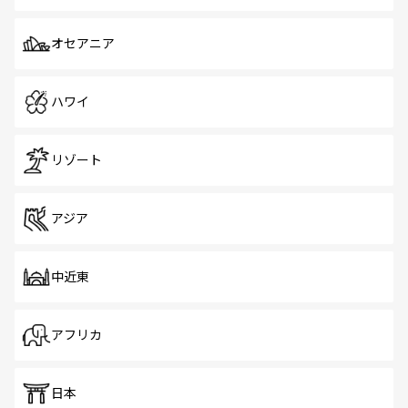
オセアニア
ハワイ
リゾート
アジア
中近東
アフリカ
日本