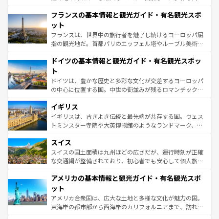
ませてくれるイタリアで、忘れられない旅をしてみよう！
と文化が詰まったヨーロッパ屈指の旅行先だ。多様な地域
なお、新着のイタリア情報は
コンテンツ一覧
を参照してほ
フランスの基本情報と観光ガイド・有名観光スポ
文化が根付くこの国では、情熱的なフラメンコ、熱気あふ
しい。
れる闘牛、そして美味しいタパスが生活の一部となってい
ット
る。首都マドリードの洗練された雰囲気や、バルセロナの
フランスは、世界中の旅行者を魅了し続けるヨーロッパ屈
アートに溢れた街角から、地方では古代ローマ遺跡や中世
指の観光地だ。首都パリのエッフェル塔やルーブル美術館
の城塞都市、穏やかなビーチリゾートまで多彩な表情を見
といった象徴的なスポットから、田舎町の古風な美しさま
せる。地方によって風土や気候が異なるスペインはその個
ドイツの基本情報と観光ガイド・有名観光スポッ
で、幅広い魅力が詰まっている。華麗な宮殿、歴史的な大
性で訪れる人を魅了する。 なお、新着のスペイン情報は
コ
聖堂、美しいビーチ、そして豊かな自然が、訪れる者を心
ト
ンテンツ一覧
を参照してほしい。
から魅了する。また、フランスは美食の国としても知ら
ドイツは、豊かな歴史と多彩な文化が交差するヨーロッパ
れ、フランス料理はユネスコ無形文化遺産にも登録されて
の中心に位置する国。中世の街並みが残るロマンチック街
いる。シャンパンの発祥地であるランス、プロヴァンスの
道から、未来を先取りするようなモダンな都市まで多様な
香り高いラベンダー畑など、多彩な楽しみ方が可能だ。さ
イギリス
顔を持つこの国は、どこを歩いても飽きることがない。ベ
らに、パリ以外の地域にも魅力が溢れており、どの街角に
ルリンの文化的活気、バイエルン州のアルプスの絶景、そ
イギリスは、古きよき伝統と最先端が共存する国。ウェス
も豊かな歴史と文化が息づいている。パリ以外の個性あふ
してライン川沿いのワイン畑といった風景は必見。ビール
トミンスター寺院や大英博物館のようなランドマーク、歴
れる地方に足を運ぶとそれぞれで全く異なる文化を体験で
とソーセージを味わいながら地元の人と過ごす楽しい時間
史ある大学都市、美しい丘陵地帯や牧歌的な風景など、エ
きるだろう。 なお、新着のフランス情報は
コンテンツ一覧
スイス
は、お酒好きな人にはぜひ体験してほしい。 なお、新着の
リアごとに異なる魅力がある。また、優雅なアフタヌーン
を参照してほしい。
ドイツ情報は
コンテンツ一覧
を参照してほしい。
ティー、ビール好きにはたまらない英国パブ、サッカー観
スイスの国土面積は九州ほどの広さだが、運行時刻が正確
戦など、本場だからこそできる体験も豊富。イギリスを旅
な交通網が整備されており、初心者でも安心して個人旅行
して楽しみつくそう。 なお、新着のイギリス情報は
コンテ
を楽しめる。日本同様に時刻表どおりの旅が可能だ。中世
アメリカの基本情報と観光ガイド・有名観光スポ
ンツ一覧
を参照してほしい。
の建物がそのまま残る町や、スイスならではのユニークな
博物館もあり、アルプス観光だけでなく町歩きも満喫する
ット
ことができる。国民の所得が高いため物価も高いが、旅行
アメリカ合衆国は、広大な土地と多様な文化が魅力の国。
者向けの交通パス提供のサービスもあり、うまく活用すれ
東海岸の都市部から西海岸のカリフォルニアまで、訪れる
ば市内交通費無料で観光を楽しむこともできる。 なお、新
場所ごとに異なる風景と体験が待っている。ニューヨーク