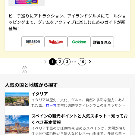
ビーチ巡りにアトラクション、アイランドグルメにモールショ
ッピングまで、グアムをアクティブに楽しむためのガイドが新
登場！
詳細を見る
…
1
2
3
10
AD
AD
人気の国と地域から探す
イタリア
イタリアは歴史、文化、グルメ、自然と多彩な魅力にあふ
れた国。
ローマ
の古代遺跡やフィレンツェのルネッサンス
美術、ヴェネツィアの運河など、歴史あるスポットはもち
スペインの観光ポイントと人気スポット・知ってお
ろん、トスカーナの美しい田園風景やアマルフィ海岸の絶
景など、自然景観も見逃せない。観光の合間には、本場の
くべき基本情報
ピザやパスタなど、絶品のイタリア料理を堪能することも
イベリア半島のほぼ80％を占めるスペインは、太陽が降り
できる。朝目覚めてから夜眠るまで、すべての瞬間を楽し
注ぐ地中海沿岸から雄大なピレネー山脈まで、多彩な自然