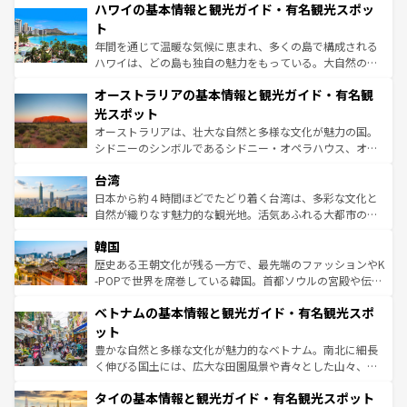
着のスイス情報は
コンテンツ一覧
を参照してほしい。
ハワイの基本情報と観光ガイド・有名観光スポッ
のような巨大都市は、観光、ショッピング、エンターテイ
ンメントが詰まった刺激的なスポットだ。一方、アメリカ
ト
西部には大自然が広がり、グランドキャニオンやイエロー
年間を通じて温暖な気候に恵まれ、多くの島で構成される
ストーン国立公園といった絶景が堪能できる。さらに、南
ハワイは、どの島も独自の魅力をもっている。大自然の神
部のニューオーリンズでは、音楽と美食が融合した独特の
秘を感じたいなら、火山が生み出した壮大な景観を誇るハ
文化が魅力。旅行者はアメリカの各地域で異なる魅力を楽
オーストラリアの基本情報と観光ガイド・有名観
ワイ島は見逃せない。また、定番の観光地といえばオアフ
しみながら、その多様性と豊かな歴史を感じることができ
島だが、静かな自然を求めるならマウイ島やカウアイ島が
光スポット
るだろう。車でのロードトリップや列車の旅も、アメリカ
おすすめ。エメラルドグリーンに輝く海をはじめ、豊かな
オーストラリアは、壮大な自然と多様な文化が魅力の国。
ならではの贅沢な旅のスタイルだ。 なお、新着のアメリカ
文化や歴史が息づいている。「アロハスピリット」と呼ば
シドニーのシンボルであるシドニー・オペラハウス、オー
情報は
コンテンツ一覧
を参照してほしい。
れるおもてなしの心で訪れる人々を迎えてくれるハワイの
ストラリア東海岸北部に広がる大サンゴ礁地帯グレートバ
人々、おいしいローカルフードやハワイアンミュージッ
台湾
リアリーフや大陸中央部にそびえるウルル（エアーズロッ
ク、伝統的なフラダンスなど、すべてがハワイの魅力を彩
ク）、タスマニアの美しい原生林やケアンズの熱帯雨林な
日本から約４時間ほどでたどり着く台湾は、多彩な文化と
っている。訪れるたびに新しい発見と感動が待っているハ
ど、見どころがたくさん。また、カフェやワイン、オージ
自然が織りなす魅力的な観光地。活気あふれる大都市の台
ワイを、存分に味わってほしい。 なお、新着のハワイ情報
ービーフなどの食文化も豊かで、美味しいものであふれて
北やノスタルジックな町並みが人気な九份（ジォウフェ
は
コンテンツ一覧
を参照してほしい。
韓国
いる。アクティビティも充実しており、サーフィンやダイ
ン）、静ひつな山岳地帯である台湾東部など、都市の喧騒
ビング、ハイキングなど、アウトドア好きにはたまらな
と山間の静けさが共存しており、訪れる人に新しい発見と
歴史ある王朝文化が残る一方で、最先端のファッションやK
い。オーストラリアの多彩な魅力を存分に味わいつくそ
驚きをもたらしてくれる。また、奥深い台湾の食文化も魅
-POPで世界を席巻している韓国。首都ソウルの宮殿や伝統
う。 なお、新着のオーストラリア情報は
コンテンツ一覧
を
力で、夜市などの屋台グルメから高級料理、ヘルシーで美
家屋が並ぶエリアでは韓国の歴史と文化に浸ることがで
参照してほしい。
ベトナムの基本情報と観光ガイド・有名観光スポ
容にもいいと評判のスイーツなど、バラエティ豊かな料理
き、地方に足を延ばせば四季折々の自然美を楽しむことが
が味わえる。 なお、新着の台湾情報は
コンテンツ一覧
を参
できる。そして、キムチや焼肉、絶品のストリートフード
ット
照してほしい。
まで、さまざまな韓国料理が待っている。夜には、韓国な
豊かな自然と多様な文化が魅力的なベトナム。南北に細長
らではのナイトライフも堪能できる。あたたかいホスピタ
く伸びる国土には、広大な田園風景や青々とした山々、世
リティに包まれながら、韓国の多彩な魅力を心ゆくまで味
界遺産に登録された壮大な自然景観が点在し、都市部では
わってみてほしい。 なお、新着の韓国情報は
コンテンツ一
タイの基本情報と観光ガイド・有名観光スポット
急速な発展と共に伝統が息づく。ハノイの古い町並みやホ