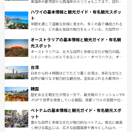
者向けの交通パス提供のサービスもあり、うまく活用すれ
東海岸の都市部から西海岸のカリフォルニアまで、訪れる
ば市内交通費無料で観光を楽しむこともできる。 なお、新
場所ごとに異なる風景と体験が待っている。ニューヨーク
着のスイス情報は
コンテンツ一覧
を参照してほしい。
ハワイの基本情報と観光ガイド・有名観光スポッ
のような巨大都市は、観光、ショッピング、エンターテイ
ンメントが詰まった刺激的なスポットだ。一方、アメリカ
ト
西部には大自然が広がり、グランドキャニオンやイエロー
年間を通じて温暖な気候に恵まれ、多くの島で構成される
ストーン国立公園といった絶景が堪能できる。さらに、南
ハワイは、どの島も独自の魅力をもっている。大自然の神
部のニューオーリンズでは、音楽と美食が融合した独特の
秘を感じたいなら、火山が生み出した壮大な景観を誇るハ
文化が魅力。旅行者はアメリカの各地域で異なる魅力を楽
オーストラリアの基本情報と観光ガイド・有名観
ワイ島は見逃せない。また、定番の観光地といえばオアフ
しみながら、その多様性と豊かな歴史を感じることができ
島だが、静かな自然を求めるならマウイ島やカウアイ島が
光スポット
るだろう。車でのロードトリップや列車の旅も、アメリカ
おすすめ。エメラルドグリーンに輝く海をはじめ、豊かな
オーストラリアは、壮大な自然と多様な文化が魅力の国。
ならではの贅沢な旅のスタイルだ。 なお、新着のアメリカ
文化や歴史が息づいている。「アロハスピリット」と呼ば
シドニーのシンボルであるシドニー・オペラハウス、オー
情報は
コンテンツ一覧
を参照してほしい。
れるおもてなしの心で訪れる人々を迎えてくれるハワイの
ストラリア東海岸北部に広がる大サンゴ礁地帯グレートバ
人々、おいしいローカルフードやハワイアンミュージッ
台湾
リアリーフや大陸中央部にそびえるウルル（エアーズロッ
ク、伝統的なフラダンスなど、すべてがハワイの魅力を彩
ク）、タスマニアの美しい原生林やケアンズの熱帯雨林な
日本から約４時間ほどでたどり着く台湾は、多彩な文化と
っている。訪れるたびに新しい発見と感動が待っているハ
ど、見どころがたくさん。また、カフェやワイン、オージ
自然が織りなす魅力的な観光地。活気あふれる大都市の台
ワイを、存分に味わってほしい。 なお、新着のハワイ情報
ービーフなどの食文化も豊かで、美味しいものであふれて
北やノスタルジックな町並みが人気な九份（ジォウフェ
は
コンテンツ一覧
を参照してほしい。
韓国
いる。アクティビティも充実しており、サーフィンやダイ
ン）、静ひつな山岳地帯である台湾東部など、都市の喧騒
ビング、ハイキングなど、アウトドア好きにはたまらな
と山間の静けさが共存しており、訪れる人に新しい発見と
歴史ある王朝文化が残る一方で、最先端のファッションやK
い。オーストラリアの多彩な魅力を存分に味わいつくそ
驚きをもたらしてくれる。また、奥深い台湾の食文化も魅
-POPで世界を席巻している韓国。首都ソウルの宮殿や伝統
う。 なお、新着のオーストラリア情報は
コンテンツ一覧
を
力で、夜市などの屋台グルメから高級料理、ヘルシーで美
家屋が並ぶエリアでは韓国の歴史と文化に浸ることがで
参照してほしい。
ベトナムの基本情報と観光ガイド・有名観光スポ
容にもいいと評判のスイーツなど、バラエティ豊かな料理
き、地方に足を延ばせば四季折々の自然美を楽しむことが
が味わえる。 なお、新着の台湾情報は
コンテンツ一覧
を参
できる。そして、キムチや焼肉、絶品のストリートフード
ット
照してほしい。
まで、さまざまな韓国料理が待っている。夜には、韓国な
豊かな自然と多様な文化が魅力的なベトナム。南北に細長
らではのナイトライフも堪能できる。あたたかいホスピタ
く伸びる国土には、広大な田園風景や青々とした山々、世
リティに包まれながら、韓国の多彩な魅力を心ゆくまで味