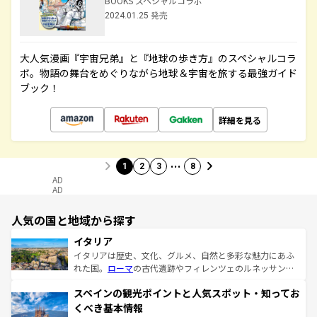
BOOKS スペシャルコラボ
2024.01.25 発売
大人気漫画『宇宙兄弟』と『地球の歩き方』のスペシャルコラ
ボ。物語の舞台をめぐりながら地球＆宇宙を旅する最強ガイド
ブック！
詳細を見る
…
1
2
3
8
AD
AD
人気の国と地域から探す
イタリア
イタリアは歴史、文化、グルメ、自然と多彩な魅力にあふ
れた国。
ローマ
の古代遺跡やフィレンツェのルネッサンス
美術、ヴェネツィアの運河など、歴史あるスポットはもち
スペインの観光ポイントと人気スポット・知ってお
ろん、トスカーナの美しい田園風景やアマルフィ海岸の絶
景など、自然景観も見逃せない。観光の合間には、本場の
くべき基本情報