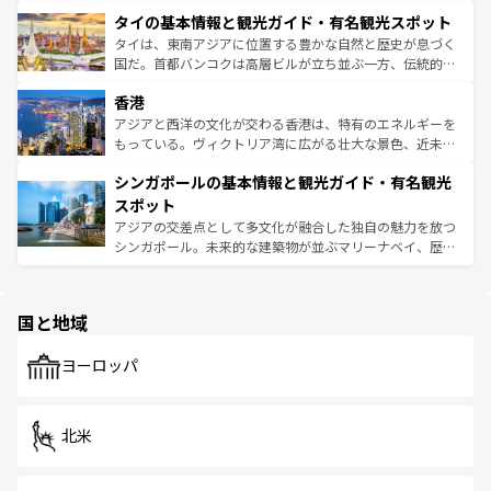
界遺産に登録された壮大な自然景観が点在し、都市部では
わってみてほしい。 なお、新着の韓国情報は
コンテンツ一
タイの基本情報と観光ガイド・有名観光スポット
急速な発展と共に伝統が息づく。ハノイの古い町並みやホ
覧
を参照してほしい。
ーチミン市のフランス統治時代の建物も、独特の雰囲気を
タイは、東南アジアに位置する豊かな自然と歴史が息づく
醸し出している。また、バラエティの豊かさとおいしさで
国だ。首都バンコクは高層ビルが立ち並ぶ一方、伝統的な
世界中の食通を魅了してやまないベトナム料理も魅力のひ
寺院や市場がいたるところに点在し、古きよき文化と現代
香港
とつ。フォーやバインミー、ベトナムコーヒーなどは、ぜ
の活気が交差している。北部ではチェンマイなどの山岳地
ひ現地で味わいたい。どの地域を訪れてもあたたかい人々
帯で自然と触れ合い、南部ではプーケットやクラビの美し
アジアと西洋の文化が交わる香港は、特有のエネルギーを
が旅行者を迎えてくれるので、きっと忘れられない旅にな
いビーチでリゾート気分を楽しむことができる。タイ料理
もっている。ヴィクトリア湾に広がる壮大な景色、近未来
るはずだ。 なお、新着のベトナム情報は
コンテンツ一覧
を
は世界的に有名で、屋台から高級レストランまで味覚を刺
的なアートスポット、そして歴史と現代が融合した町並
参照してほしい。
シンガポールの基本情報と観光ガイド・有名観光
激する。気候は一年中温暖で、どの季節にも異なる楽しみ
み、どこを訪れても感動するはず。観光スポットが密集し
が待っている。親しみやすいタイの人々、仏教を中心とし
ており、効率よく見どころを回れるのも魅力。息をのむよ
スポット
た文化、そして多様な観光資源が、訪れる旅人を魅了し続
うな絶景から文化的な体験まで、香港を存分に楽しみ尽く
アジアの交差点として多文化が融合した独自の魅力を放つ
ける。 なお、新着のタイ情報は
コンテンツ一覧
を参照して
そう。 なお、新着の香港情報は
コンテンツ一覧
を参照して
シンガポール。未来的な建築物が並ぶマリーナベイ、歴史
ほしい。
ほしい。
と伝統を感じられるエスニックタウン、多数の緑豊かな公
園や自然保護区など、自然が調和した近代的な景観と文化
の多様性あふれるカラフルな町は、どこを歩いても新しい
国と地域
発見がある。さらに、治安のよさや充実した公共交通機関
も、旅行者にとっては魅力的なポイント。グルメも豊富
で、ホーカーズは地元の風情を楽しめる外せないスポット
ヨーロッパ
だ。訪れる人を飽きさせないシンガポールで、多様な魅力
を体感しよう。 なお、新着のシンガポール情報は
コンテン
ツ一覧
を参照してほしい。
北米