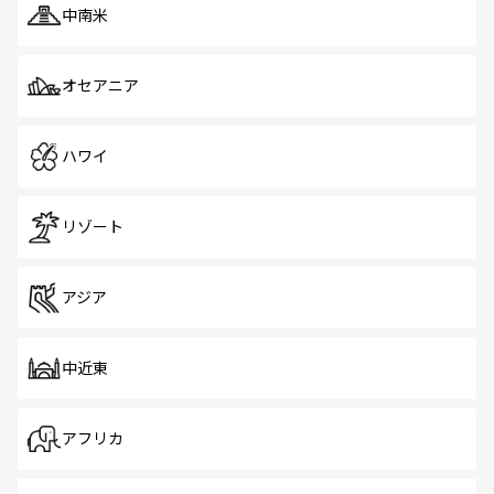
中南米
オセアニア
ハワイ
リゾート
アジア
中近東
アフリカ