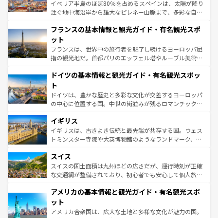
ピザやパスタなど、絶品のイタリア料理を堪能することも
イベリア半島のほぼ80％を占めるスペインは、太陽が降り
できる。朝目覚めてから夜眠るまで、すべての瞬間を楽し
注ぐ地中海沿岸から雄大なピレネー山脈まで、多彩な自然
ませてくれるイタリアで、忘れられない旅をしてみよう！
と文化が詰まったヨーロッパ屈指の旅行先だ。多様な地域
なお、新着のイタリア情報は
コンテンツ一覧
を参照してほ
フランスの基本情報と観光ガイド・有名観光スポ
文化が根付くこの国では、情熱的なフラメンコ、熱気あふ
しい。
れる闘牛、そして美味しいタパスが生活の一部となってい
ット
る。首都マドリードの洗練された雰囲気や、バルセロナの
フランスは、世界中の旅行者を魅了し続けるヨーロッパ屈
アートに溢れた街角から、地方では古代ローマ遺跡や中世
指の観光地だ。首都パリのエッフェル塔やルーブル美術館
の城塞都市、穏やかなビーチリゾートまで多彩な表情を見
といった象徴的なスポットから、田舎町の古風な美しさま
せる。地方によって風土や気候が異なるスペインはその個
ドイツの基本情報と観光ガイド・有名観光スポッ
で、幅広い魅力が詰まっている。華麗な宮殿、歴史的な大
性で訪れる人を魅了する。 なお、新着のスペイン情報は
コ
聖堂、美しいビーチ、そして豊かな自然が、訪れる者を心
ト
ンテンツ一覧
を参照してほしい。
から魅了する。また、フランスは美食の国としても知ら
ドイツは、豊かな歴史と多彩な文化が交差するヨーロッパ
れ、フランス料理はユネスコ無形文化遺産にも登録されて
の中心に位置する国。中世の街並みが残るロマンチック街
いる。シャンパンの発祥地であるランス、プロヴァンスの
道から、未来を先取りするようなモダンな都市まで多様な
香り高いラベンダー畑など、多彩な楽しみ方が可能だ。さ
イギリス
顔を持つこの国は、どこを歩いても飽きることがない。ベ
らに、パリ以外の地域にも魅力が溢れており、どの街角に
ルリンの文化的活気、バイエルン州のアルプスの絶景、そ
イギリスは、古きよき伝統と最先端が共存する国。ウェス
も豊かな歴史と文化が息づいている。パリ以外の個性あふ
してライン川沿いのワイン畑といった風景は必見。ビール
トミンスター寺院や大英博物館のようなランドマーク、歴
れる地方に足を運ぶとそれぞれで全く異なる文化を体験で
とソーセージを味わいながら地元の人と過ごす楽しい時間
史ある大学都市、美しい丘陵地帯や牧歌的な風景など、エ
きるだろう。 なお、新着のフランス情報は
コンテンツ一覧
スイス
は、お酒好きな人にはぜひ体験してほしい。 なお、新着の
リアごとに異なる魅力がある。また、優雅なアフタヌーン
を参照してほしい。
ドイツ情報は
コンテンツ一覧
を参照してほしい。
ティー、ビール好きにはたまらない英国パブ、サッカー観
スイスの国土面積は九州ほどの広さだが、運行時刻が正確
戦など、本場だからこそできる体験も豊富。イギリスを旅
な交通網が整備されており、初心者でも安心して個人旅行
して楽しみつくそう。 なお、新着のイギリス情報は
コンテ
を楽しめる。日本同様に時刻表どおりの旅が可能だ。中世
アメリカの基本情報と観光ガイド・有名観光スポ
ンツ一覧
を参照してほしい。
の建物がそのまま残る町や、スイスならではのユニークな
博物館もあり、アルプス観光だけでなく町歩きも満喫する
ット
ことができる。国民の所得が高いため物価も高いが、旅行
アメリカ合衆国は、広大な土地と多様な文化が魅力の国。