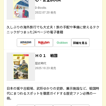
D-Books
2022.07.20 発売
久しぶりの海外旅行でも大丈夫！旅の手配や準備に使えるテク
ニックがつまった24ページの電子書籍
詳細を見る
Ｈ０１ 戦国
歴史時代
2025.10.23 発売
日本の城や古戦場、武将ゆかりの史跡、展示施設など、戦国時
代にまつわるスポットを徹底ガイドする歴史ファン必携の一
冊。