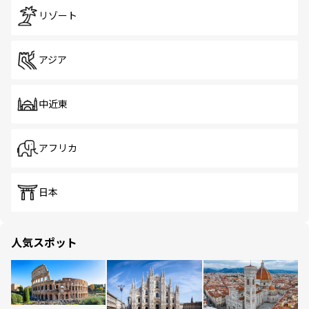
リゾート
アジア
中近東
アフリカ
日本
人気スポット