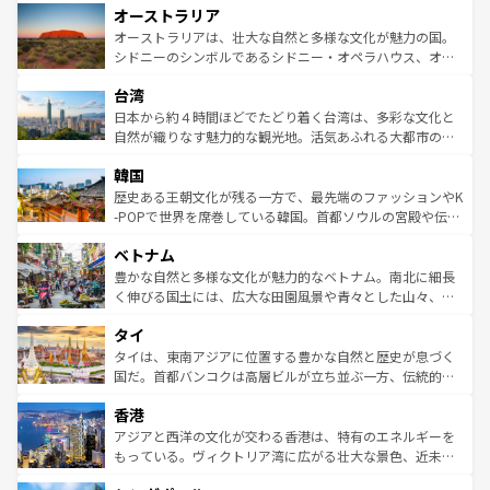
オーストラリア
部のニューオーリンズでは、音楽と美食が融合した独特の
ワイ島は見逃せない。また、定番の観光地といえばオアフ
文化が魅力。旅行者はアメリカの各地域で異なる魅力を楽
島だが、静かな自然を求めるならマウイ島やカウアイ島が
オーストラリアは、壮大な自然と多様な文化が魅力の国。
しみながら、その多様性と豊かな歴史を感じることができ
おすすめ。エメラルドグリーンに輝く海をはじめ、豊かな
シドニーのシンボルであるシドニー・オペラハウス、オー
るだろう。車でのロードトリップや列車の旅も、アメリカ
文化や歴史が息づいている。「アロハスピリット」と呼ば
ストラリア東海岸北部に広がる大サンゴ礁地帯グレートバ
ならではの贅沢な旅のスタイルだ。 なお、新着のアメリカ
台湾
れるおもてなしの心で訪れる人々を迎えてくれるハワイの
リアリーフや大陸中央部にそびえるウルル（エアーズロッ
情報は
コンテンツ一覧
を参照してほしい。
人々、おいしいローカルフードやハワイアンミュージッ
ク）、タスマニアの美しい原生林やケアンズの熱帯雨林な
日本から約４時間ほどでたどり着く台湾は、多彩な文化と
ク、伝統的なフラダンスなど、すべてがハワイの魅力を彩
ど、見どころがたくさん。また、カフェやワイン、オージ
自然が織りなす魅力的な観光地。活気あふれる大都市の台
っている。訪れるたびに新しい発見と感動が待っているハ
ービーフなどの食文化も豊かで、美味しいものであふれて
北やノスタルジックな町並みが人気な九份（ジォウフェ
ワイを、存分に味わってほしい。 なお、新着のハワイ情報
韓国
いる。アクティビティも充実しており、サーフィンやダイ
ン）、静ひつな山岳地帯である台湾東部など、都市の喧騒
は
コンテンツ一覧
を参照してほしい。
ビング、ハイキングなど、アウトドア好きにはたまらな
と山間の静けさが共存しており、訪れる人に新しい発見と
歴史ある王朝文化が残る一方で、最先端のファッションやK
い。オーストラリアの多彩な魅力を存分に味わいつくそ
驚きをもたらしてくれる。また、奥深い台湾の食文化も魅
-POPで世界を席巻している韓国。首都ソウルの宮殿や伝統
う。 なお、新着のオーストラリア情報は
コンテンツ一覧
を
力で、夜市などの屋台グルメから高級料理、ヘルシーで美
家屋が並ぶエリアでは韓国の歴史と文化に浸ることがで
参照してほしい。
ベトナム
容にもいいと評判のスイーツなど、バラエティ豊かな料理
き、地方に足を延ばせば四季折々の自然美を楽しむことが
が味わえる。 なお、新着の台湾情報は
コンテンツ一覧
を参
できる。そして、キムチや焼肉、絶品のストリートフード
豊かな自然と多様な文化が魅力的なベトナム。南北に細長
照してほしい。
まで、さまざまな韓国料理が待っている。夜には、韓国な
く伸びる国土には、広大な田園風景や青々とした山々、世
らではのナイトライフも堪能できる。あたたかいホスピタ
界遺産に登録された壮大な自然景観が点在し、都市部では
タイ
リティに包まれながら、韓国の多彩な魅力を心ゆくまで味
急速な発展と共に伝統が息づく。ハノイの古い町並みやホ
わってみてほしい。 なお、新着の韓国情報は
コンテンツ一
ーチミン市のフランス統治時代の建物も、独特の雰囲気を
タイは、東南アジアに位置する豊かな自然と歴史が息づく
覧
を参照してほしい。
醸し出している。また、バラエティの豊かさとおいしさで
国だ。首都バンコクは高層ビルが立ち並ぶ一方、伝統的な
世界中の食通を魅了してやまないベトナム料理も魅力のひ
寺院や市場がいたるところに点在し、古きよき文化と現代
香港
とつ。フォーやバインミー、ベトナムコーヒーなどは、ぜ
の活気が交差している。北部ではチェンマイなどの山岳地
ひ現地で味わいたい。どの地域を訪れてもあたたかい人々
帯で自然と触れ合い、南部ではプーケットやクラビの美し
アジアと西洋の文化が交わる香港は、特有のエネルギーを
が旅行者を迎えてくれるので、きっと忘れられない旅にな
いビーチでリゾート気分を楽しむことができる。タイ料理
もっている。ヴィクトリア湾に広がる壮大な景色、近未来
るはずだ。 なお、新着のベトナム情報は
コンテンツ一覧
を
は世界的に有名で、屋台から高級レストランまで味覚を刺
的なアートスポット、そして歴史と現代が融合した町並