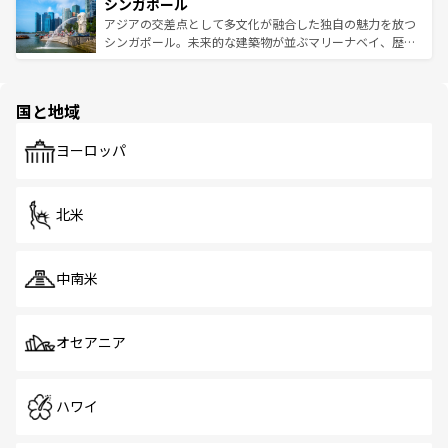
参照してほしい。
シンガポール
激する。気候は一年中温暖で、どの季節にも異なる楽しみ
み、どこを訪れても感動するはず。観光スポットが密集し
が待っている。親しみやすいタイの人々、仏教を中心とし
ており、効率よく見どころを回れるのも魅力。息をのむよ
アジアの交差点として多文化が融合した独自の魅力を放つ
た文化、そして多様な観光資源が、訪れる旅人を魅了し続
うな絶景から文化的な体験まで、香港を存分に楽しみ尽く
シンガポール。未来的な建築物が並ぶマリーナベイ、歴史
ける。 なお、新着のタイ情報は
コンテンツ一覧
を参照して
そう。 なお、新着の香港情報は
コンテンツ一覧
を参照して
と伝統を感じられるエスニックタウン、多数の緑豊かな公
ほしい。
ほしい。
園や自然保護区など、自然が調和した近代的な景観と文化
の多様性あふれるカラフルな町は、どこを歩いても新しい
国と地域
発見がある。さらに、治安のよさや充実した公共交通機関
も、旅行者にとっては魅力的なポイント。グルメも豊富
で、ホーカーズは地元の風情を楽しめる外せないスポット
ヨーロッパ
だ。訪れる人を飽きさせないシンガポールで、多様な魅力
を体感しよう。 なお、新着のシンガポール情報は
コンテン
ツ一覧
を参照してほしい。
北米
中南米
オセアニア
ハワイ