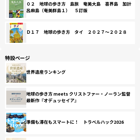
０２ 地球の歩き方 島旅 奄美大島 喜界島 加計
呂麻島（奄美群島１） ５訂版
Ｄ１７ 地球の歩き方 タイ ２０２７～２０２８
特設ページ
世界遺産ランキング
地球の歩き方 meets クリストファー・ノーラン監督
最新作『オデュッセイア』
準備も滞在もスマートに！ トラベルハック2026