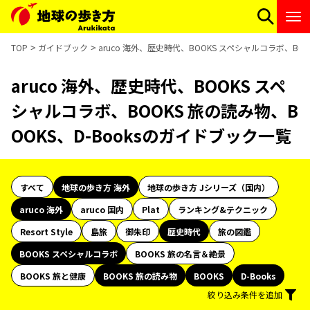
TOP
ガイドブック
aruco 海外、歴史時代、BOOKS スペシャルコラボ、BO
aruco 海外、歴史時代、BOOKS スペ
シャルコラボ、BOOKS 旅の読み物、B
OOKS、D-Booksのガイドブック一覧
すべて
地球の歩き方 海外
地球の歩き方 Jシリーズ（国内）
aruco 海外
aruco 国内
Plat
ランキング&テクニック
Resort Style
島旅
御朱印
歴史時代
旅の図鑑
BOOKS スペシャルコラボ
BOOKS 旅の名言＆絶景
BOOKS 旅と健康
BOOKS 旅の読み物
BOOKS
D-Books
絞り込み条件を追加