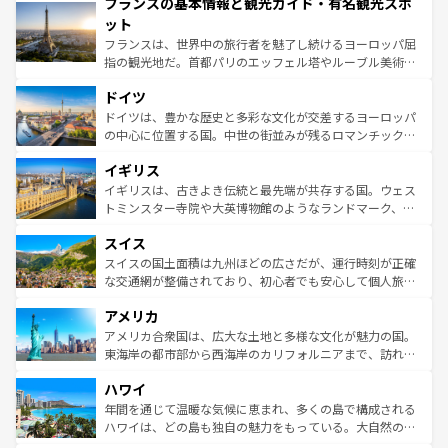
フランスの基本情報と観光ガイド・有名観光スポ
ませてくれるイタリアで、忘れられない旅をしてみよう！
文化が根付くこの国では、情熱的なフラメンコ、熱気あふ
なお、新着のイタリア情報は
コンテンツ一覧
を参照してほ
れる闘牛、そして美味しいタパスが生活の一部となってい
ット
しい。
る。首都マドリードの洗練された雰囲気や、バルセロナの
フランスは、世界中の旅行者を魅了し続けるヨーロッパ屈
アートに溢れた街角から、地方では古代ローマ遺跡や中世
指の観光地だ。首都パリのエッフェル塔やルーブル美術館
の城塞都市、穏やかなビーチリゾートまで多彩な表情を見
といった象徴的なスポットから、田舎町の古風な美しさま
せる。地方によって風土や気候が異なるスペインはその個
ドイツ
で、幅広い魅力が詰まっている。華麗な宮殿、歴史的な大
性で訪れる人を魅了する。 なお、新着のスペイン情報は
コ
聖堂、美しいビーチ、そして豊かな自然が、訪れる者を心
ドイツは、豊かな歴史と多彩な文化が交差するヨーロッパ
ンテンツ一覧
を参照してほしい。
から魅了する。また、フランスは美食の国としても知ら
の中心に位置する国。中世の街並みが残るロマンチック街
れ、フランス料理はユネスコ無形文化遺産にも登録されて
道から、未来を先取りするようなモダンな都市まで多様な
イギリス
いる。シャンパンの発祥地であるランス、プロヴァンスの
顔を持つこの国は、どこを歩いても飽きることがない。ベ
香り高いラベンダー畑など、多彩な楽しみ方が可能だ。さ
ルリンの文化的活気、バイエルン州のアルプスの絶景、そ
イギリスは、古きよき伝統と最先端が共存する国。ウェス
らに、パリ以外の地域にも魅力が溢れており、どの街角に
してライン川沿いのワイン畑といった風景は必見。ビール
トミンスター寺院や大英博物館のようなランドマーク、歴
も豊かな歴史と文化が息づいている。パリ以外の個性あふ
とソーセージを味わいながら地元の人と過ごす楽しい時間
史ある大学都市、美しい丘陵地帯や牧歌的な風景など、エ
れる地方に足を運ぶとそれぞれで全く異なる文化を体験で
スイス
は、お酒好きな人にはぜひ体験してほしい。 なお、新着の
リアごとに異なる魅力がある。また、優雅なアフタヌーン
きるだろう。 なお、新着のフランス情報は
コンテンツ一覧
ドイツ情報は
コンテンツ一覧
を参照してほしい。
ティー、ビール好きにはたまらない英国パブ、サッカー観
スイスの国土面積は九州ほどの広さだが、運行時刻が正確
を参照してほしい。
戦など、本場だからこそできる体験も豊富。イギリスを旅
な交通網が整備されており、初心者でも安心して個人旅行
して楽しみつくそう。 なお、新着のイギリス情報は
コンテ
を楽しめる。日本同様に時刻表どおりの旅が可能だ。中世
アメリカ
ンツ一覧
を参照してほしい。
の建物がそのまま残る町や、スイスならではのユニークな
博物館もあり、アルプス観光だけでなく町歩きも満喫する
アメリカ合衆国は、広大な土地と多様な文化が魅力の国。
ことができる。国民の所得が高いため物価も高いが、旅行
東海岸の都市部から西海岸のカリフォルニアまで、訪れる
者向けの交通パス提供のサービスもあり、うまく活用すれ
場所ごとに異なる風景と体験が待っている。ニューヨーク
ハワイ
ば市内交通費無料で観光を楽しむこともできる。 なお、新
のような巨大都市は、観光、ショッピング、エンターテイ
着のスイス情報は
コンテンツ一覧
を参照してほしい。
ンメントが詰まった刺激的なスポットだ。一方、アメリカ
年間を通じて温暖な気候に恵まれ、多くの島で構成される
西部には大自然が広がり、グランドキャニオンやイエロー
ハワイは、どの島も独自の魅力をもっている。大自然の神
ストーン国立公園といった絶景が堪能できる。さらに、南
秘を感じたいなら、火山が生み出した壮大な景観を誇るハ