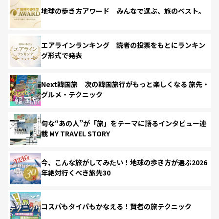
地球の歩き方アワード みんなで選ぶ、旅のベスト。
エアラインランキング 読者の投票をもとにランキン
グ形式で発表
Next韓国旅 次の韓国旅行がもっと楽しくなる 旅先・
グルメ・テクニック
旬な“あの人”が「旅」をテーマに語るインタビュー連
載 MY TRAVEL STORY
今、こんな旅がしてみたい！地球の歩き方が選ぶ2026
年絶対行くべき旅先30
コスパもタイパもかなえる！賢者の旅テクニック