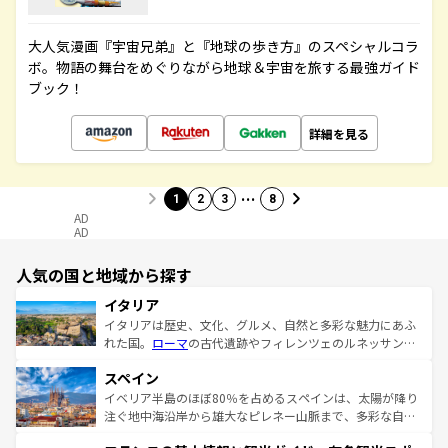
大人気漫画『宇宙兄弟』と『地球の歩き方』のスペシャルコラ
ボ。物語の舞台をめぐりながら地球＆宇宙を旅する最強ガイド
ブック！
詳細を見る
…
1
2
3
8
AD
AD
人気の国と地域から探す
イタリア
イタリアは歴史、文化、グルメ、自然と多彩な魅力にあふ
れた国。
ローマ
の古代遺跡やフィレンツェのルネッサンス
美術、ヴェネツィアの運河など、歴史あるスポットはもち
スペイン
ろん、トスカーナの美しい田園風景やアマルフィ海岸の絶
景など、自然景観も見逃せない。観光の合間には、本場の
イベリア半島のほぼ80％を占めるスペインは、太陽が降り
ピザやパスタなど、絶品のイタリア料理を堪能することも
注ぐ地中海沿岸から雄大なピレネー山脈まで、多彩な自然
できる。朝目覚めてから夜眠るまで、すべての瞬間を楽し
と文化が詰まったヨーロッパ屈指の旅行先だ。多様な地域