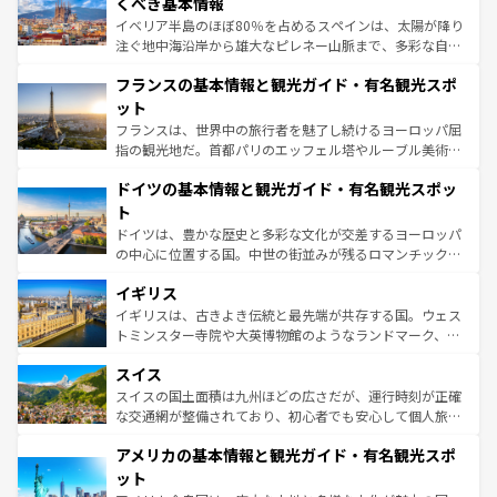
景など、自然景観も見逃せない。観光の合間には、本場の
くべき基本情報
ピザやパスタなど、絶品のイタリア料理を堪能することも
イベリア半島のほぼ80％を占めるスペインは、太陽が降り
できる。朝目覚めてから夜眠るまで、すべての瞬間を楽し
注ぐ地中海沿岸から雄大なピレネー山脈まで、多彩な自然
ませてくれるイタリアで、忘れられない旅をしてみよう！
と文化が詰まったヨーロッパ屈指の旅行先だ。多様な地域
なお、新着のイタリア情報は
コンテンツ一覧
を参照してほ
フランスの基本情報と観光ガイド・有名観光スポ
文化が根付くこの国では、情熱的なフラメンコ、熱気あふ
しい。
れる闘牛、そして美味しいタパスが生活の一部となってい
ット
る。首都マドリードの洗練された雰囲気や、バルセロナの
フランスは、世界中の旅行者を魅了し続けるヨーロッパ屈
アートに溢れた街角から、地方では古代ローマ遺跡や中世
指の観光地だ。首都パリのエッフェル塔やルーブル美術館
の城塞都市、穏やかなビーチリゾートまで多彩な表情を見
といった象徴的なスポットから、田舎町の古風な美しさま
せる。地方によって風土や気候が異なるスペインはその個
ドイツの基本情報と観光ガイド・有名観光スポッ
で、幅広い魅力が詰まっている。華麗な宮殿、歴史的な大
性で訪れる人を魅了する。 なお、新着のスペイン情報は
コ
聖堂、美しいビーチ、そして豊かな自然が、訪れる者を心
ト
ンテンツ一覧
を参照してほしい。
から魅了する。また、フランスは美食の国としても知ら
ドイツは、豊かな歴史と多彩な文化が交差するヨーロッパ
れ、フランス料理はユネスコ無形文化遺産にも登録されて
の中心に位置する国。中世の街並みが残るロマンチック街
いる。シャンパンの発祥地であるランス、プロヴァンスの
道から、未来を先取りするようなモダンな都市まで多様な
香り高いラベンダー畑など、多彩な楽しみ方が可能だ。さ
イギリス
顔を持つこの国は、どこを歩いても飽きることがない。ベ
らに、パリ以外の地域にも魅力が溢れており、どの街角に
ルリンの文化的活気、バイエルン州のアルプスの絶景、そ
イギリスは、古きよき伝統と最先端が共存する国。ウェス
も豊かな歴史と文化が息づいている。パリ以外の個性あふ
してライン川沿いのワイン畑といった風景は必見。ビール
トミンスター寺院や大英博物館のようなランドマーク、歴
れる地方に足を運ぶとそれぞれで全く異なる文化を体験で
とソーセージを味わいながら地元の人と過ごす楽しい時間
史ある大学都市、美しい丘陵地帯や牧歌的な風景など、エ
きるだろう。 なお、新着のフランス情報は
コンテンツ一覧
スイス
は、お酒好きな人にはぜひ体験してほしい。 なお、新着の
リアごとに異なる魅力がある。また、優雅なアフタヌーン
を参照してほしい。
ドイツ情報は
コンテンツ一覧
を参照してほしい。
ティー、ビール好きにはたまらない英国パブ、サッカー観
スイスの国土面積は九州ほどの広さだが、運行時刻が正確
戦など、本場だからこそできる体験も豊富。イギリスを旅
な交通網が整備されており、初心者でも安心して個人旅行
して楽しみつくそう。 なお、新着のイギリス情報は
コンテ
を楽しめる。日本同様に時刻表どおりの旅が可能だ。中世
アメリカの基本情報と観光ガイド・有名観光スポ
ンツ一覧
を参照してほしい。
の建物がそのまま残る町や、スイスならではのユニークな
博物館もあり、アルプス観光だけでなく町歩きも満喫する
ット
ことができる。国民の所得が高いため物価も高いが、旅行