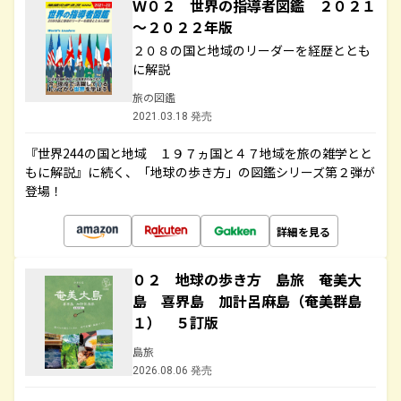
Ｗ０２ 世界の指導者図鑑 ２０２１
～２０２２年版
２０８の国と地域のリーダーを経歴ととも
に解説
旅の図鑑
2021.03.18 発売
『世界244の国と地域 １９７ヵ国と４７地域を旅の雑学とと
もに解説』に続く、「地球の歩き方」の図鑑シリーズ第２弾が
登場！
詳細を見る
０２ 地球の歩き方 島旅 奄美大
島 喜界島 加計呂麻島（奄美群島
１） ５訂版
島旅
2026.08.06 発売