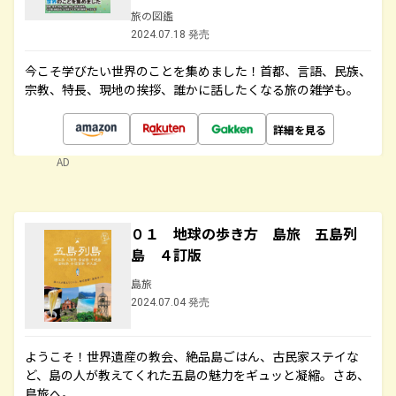
旅の図鑑
2024.07.18 発売
今こそ学びたい世界のことを集めました！首都、言語、民族、
宗教、特長、現地の挨拶、誰かに話したくなる旅の雑学も。
詳細を見る
AD
０１ 地球の歩き方 島旅 五島列
島 ４訂版
島旅
2024.07.04 発売
ようこそ！世界遺産の教会、絶品島ごはん、古民家ステイな
ど、島の人が教えてくれた五島の魅力をギュッと凝縮。さあ、
島旅へ。