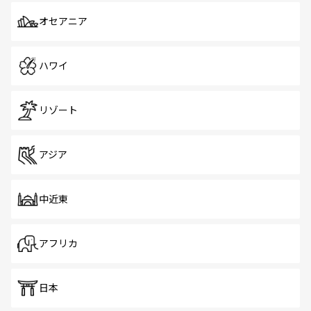
オセアニア
ハワイ
リゾート
アジア
中近東
アフリカ
日本