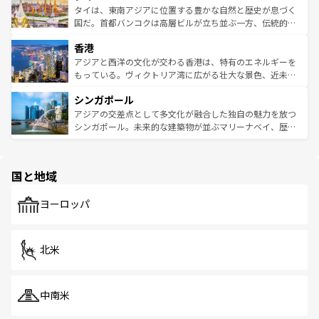
わってみてほしい。 なお、新着の韓国情報は
コンテンツ一
ーチミン市のフランス統治時代の建物も、独特の雰囲気を
タイは、東南アジアに位置する豊かな自然と歴史が息づく
覧
を参照してほしい。
醸し出している。また、バラエティの豊かさとおいしさで
国だ。首都バンコクは高層ビルが立ち並ぶ一方、伝統的な
世界中の食通を魅了してやまないベトナム料理も魅力のひ
寺院や市場がいたるところに点在し、古きよき文化と現代
香港
とつ。フォーやバインミー、ベトナムコーヒーなどは、ぜ
の活気が交差している。北部ではチェンマイなどの山岳地
ひ現地で味わいたい。どの地域を訪れてもあたたかい人々
帯で自然と触れ合い、南部ではプーケットやクラビの美し
アジアと西洋の文化が交わる香港は、特有のエネルギーを
が旅行者を迎えてくれるので、きっと忘れられない旅にな
いビーチでリゾート気分を楽しむことができる。タイ料理
もっている。ヴィクトリア湾に広がる壮大な景色、近未来
るはずだ。 なお、新着のベトナム情報は
コンテンツ一覧
を
は世界的に有名で、屋台から高級レストランまで味覚を刺
的なアートスポット、そして歴史と現代が融合した町並
参照してほしい。
シンガポール
激する。気候は一年中温暖で、どの季節にも異なる楽しみ
み、どこを訪れても感動するはず。観光スポットが密集し
が待っている。親しみやすいタイの人々、仏教を中心とし
ており、効率よく見どころを回れるのも魅力。息をのむよ
アジアの交差点として多文化が融合した独自の魅力を放つ
た文化、そして多様な観光資源が、訪れる旅人を魅了し続
うな絶景から文化的な体験まで、香港を存分に楽しみ尽く
シンガポール。未来的な建築物が並ぶマリーナベイ、歴史
ける。 なお、新着のタイ情報は
コンテンツ一覧
を参照して
そう。 なお、新着の香港情報は
コンテンツ一覧
を参照して
と伝統を感じられるエスニックタウン、多数の緑豊かな公
ほしい。
ほしい。
園や自然保護区など、自然が調和した近代的な景観と文化
の多様性あふれるカラフルな町は、どこを歩いても新しい
国と地域
発見がある。さらに、治安のよさや充実した公共交通機関
も、旅行者にとっては魅力的なポイント。グルメも豊富
で、ホーカーズは地元の風情を楽しめる外せないスポット
ヨーロッパ
だ。訪れる人を飽きさせないシンガポールで、多様な魅力
を体感しよう。 なお、新着のシンガポール情報は
コンテン
ツ一覧
を参照してほしい。
北米
中南米