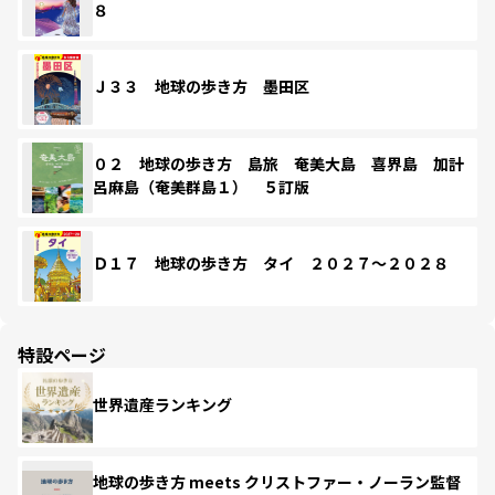
８
Ｊ３３ 地球の歩き方 墨田区
０２ 地球の歩き方 島旅 奄美大島 喜界島 加計
呂麻島（奄美群島１） ５訂版
Ｄ１７ 地球の歩き方 タイ ２０２７～２０２８
特設ページ
世界遺産ランキング
地球の歩き方 meets クリストファー・ノーラン監督