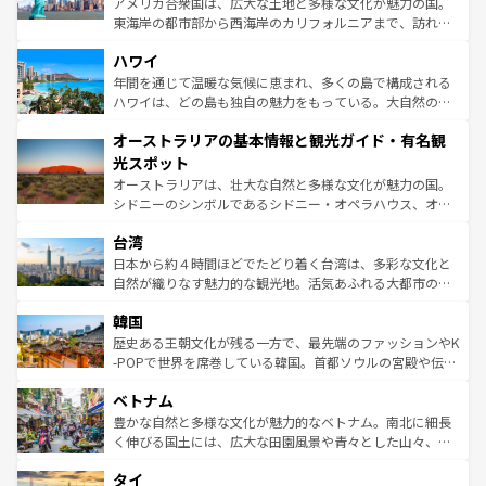
アメリカ合衆国は、広大な土地と多様な文化が魅力の国。
者向けの交通パス提供のサービスもあり、うまく活用すれ
東海岸の都市部から西海岸のカリフォルニアまで、訪れる
ば市内交通費無料で観光を楽しむこともできる。 なお、新
場所ごとに異なる風景と体験が待っている。ニューヨーク
着のスイス情報は
コンテンツ一覧
を参照してほしい。
ハワイ
のような巨大都市は、観光、ショッピング、エンターテイ
ンメントが詰まった刺激的なスポットだ。一方、アメリカ
年間を通じて温暖な気候に恵まれ、多くの島で構成される
西部には大自然が広がり、グランドキャニオンやイエロー
ハワイは、どの島も独自の魅力をもっている。大自然の神
ストーン国立公園といった絶景が堪能できる。さらに、南
秘を感じたいなら、火山が生み出した壮大な景観を誇るハ
オーストラリアの基本情報と観光ガイド・有名観
部のニューオーリンズでは、音楽と美食が融合した独特の
ワイ島は見逃せない。また、定番の観光地といえばオアフ
文化が魅力。旅行者はアメリカの各地域で異なる魅力を楽
島だが、静かな自然を求めるならマウイ島やカウアイ島が
光スポット
しみながら、その多様性と豊かな歴史を感じることができ
おすすめ。エメラルドグリーンに輝く海をはじめ、豊かな
オーストラリアは、壮大な自然と多様な文化が魅力の国。
るだろう。車でのロードトリップや列車の旅も、アメリカ
文化や歴史が息づいている。「アロハスピリット」と呼ば
シドニーのシンボルであるシドニー・オペラハウス、オー
ならではの贅沢な旅のスタイルだ。 なお、新着のアメリカ
れるおもてなしの心で訪れる人々を迎えてくれるハワイの
ストラリア東海岸北部に広がる大サンゴ礁地帯グレートバ
情報は
コンテンツ一覧
を参照してほしい。
人々、おいしいローカルフードやハワイアンミュージッ
台湾
リアリーフや大陸中央部にそびえるウルル（エアーズロッ
ク、伝統的なフラダンスなど、すべてがハワイの魅力を彩
ク）、タスマニアの美しい原生林やケアンズの熱帯雨林な
日本から約４時間ほどでたどり着く台湾は、多彩な文化と
っている。訪れるたびに新しい発見と感動が待っているハ
ど、見どころがたくさん。また、カフェやワイン、オージ
自然が織りなす魅力的な観光地。活気あふれる大都市の台
ワイを、存分に味わってほしい。 なお、新着のハワイ情報
ービーフなどの食文化も豊かで、美味しいものであふれて
北やノスタルジックな町並みが人気な九份（ジォウフェ
は
コンテンツ一覧
を参照してほしい。
韓国
いる。アクティビティも充実しており、サーフィンやダイ
ン）、静ひつな山岳地帯である台湾東部など、都市の喧騒
ビング、ハイキングなど、アウトドア好きにはたまらな
と山間の静けさが共存しており、訪れる人に新しい発見と
歴史ある王朝文化が残る一方で、最先端のファッションやK
い。オーストラリアの多彩な魅力を存分に味わいつくそ
驚きをもたらしてくれる。また、奥深い台湾の食文化も魅
-POPで世界を席巻している韓国。首都ソウルの宮殿や伝統
う。 なお、新着のオーストラリア情報は
コンテンツ一覧
を
力で、夜市などの屋台グルメから高級料理、ヘルシーで美
家屋が並ぶエリアでは韓国の歴史と文化に浸ることがで
参照してほしい。
ベトナム
容にもいいと評判のスイーツなど、バラエティ豊かな料理
き、地方に足を延ばせば四季折々の自然美を楽しむことが
が味わえる。 なお、新着の台湾情報は
コンテンツ一覧
を参
できる。そして、キムチや焼肉、絶品のストリートフード
豊かな自然と多様な文化が魅力的なベトナム。南北に細長
照してほしい。
まで、さまざまな韓国料理が待っている。夜には、韓国な
く伸びる国土には、広大な田園風景や青々とした山々、世
らではのナイトライフも堪能できる。あたたかいホスピタ
界遺産に登録された壮大な自然景観が点在し、都市部では
タイ
リティに包まれながら、韓国の多彩な魅力を心ゆくまで味
急速な発展と共に伝統が息づく。ハノイの古い町並みやホ