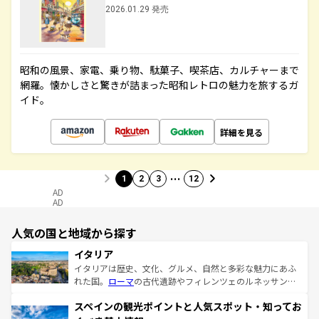
2026.01.29 発売
昭和の風景、家電、乗り物、駄菓子、喫茶店、カルチャーまで
網羅。懐かしさと驚きが詰まった昭和レトロの魅力を旅するガ
イド。
詳細を見る
…
1
2
3
12
AD
AD
人気の国と地域から探す
イタリア
イタリアは歴史、文化、グルメ、自然と多彩な魅力にあふ
れた国。
ローマ
の古代遺跡やフィレンツェのルネッサンス
美術、ヴェネツィアの運河など、歴史あるスポットはもち
スペインの観光ポイントと人気スポット・知ってお
ろん、トスカーナの美しい田園風景やアマルフィ海岸の絶