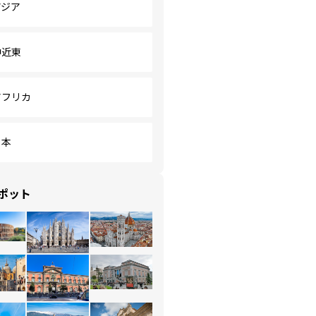
アジア
中近東
アフリカ
日本
ポット