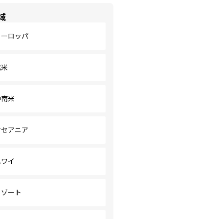
域
ヨーロッパ
北米
中南米
オセアニア
ハワイ
リゾート