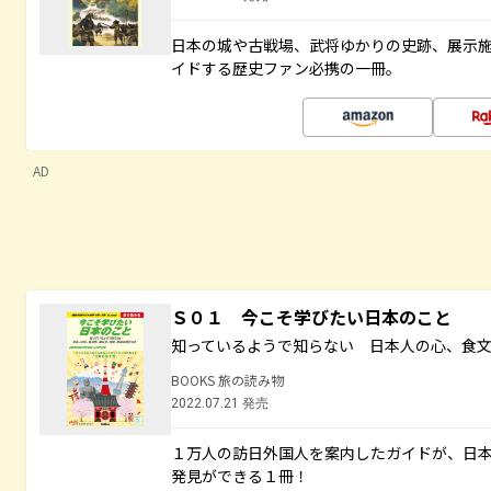
日本の城や古戦場、武将ゆかりの史跡、展示
イドする歴史ファン必携の一冊。
AD
Ｓ０１ 今こそ学びたい日本のこと
知っているようで知らない 日本人の心、食
BOOKS 旅の読み物
2022.07.21 発売
１万人の訪日外国人を案内したガイドが、日
発見ができる１冊！