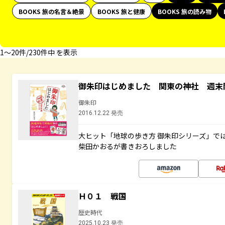
BOOKS 旅の名言＆絶景
BOOKS 旅と健康
BOOKS 旅の読み物
1〜20件/230件中 を表示
御朱印はじめました 関東の神社 週末
御朱印
2016.12.22 発売
大ヒット「地球の歩き方 御朱印シリーズ」で
柴田かおるが書きおろしました
Ｈ０１ 戦国
歴史時代
2025.10.23 発売