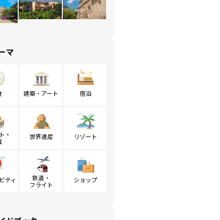
ーマ
食
建築・アート
宿泊
ト・
世界遺産
リゾート
戦
鉄道・
ビティ
ショップ
フライト