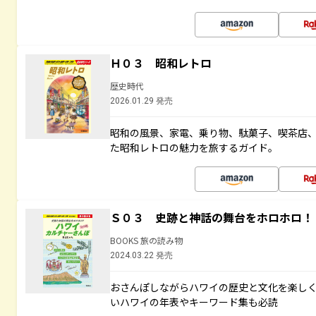
Ｈ０３ 昭和レトロ
歴史時代
2026.01.29 発売
昭和の風景、家電、乗り物、駄菓子、喫茶店
た昭和レトロの魅力を旅するガイド。
Ｓ０３ 史跡と神話の舞台をホロホロ！
BOOKS 旅の読み物
2024.03.22 発売
おさんぽしながらハワイの歴史と文化を楽し
いハワイの年表やキーワード集も必読