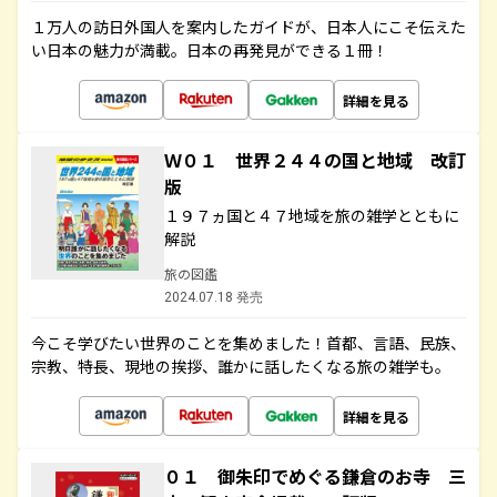
１万人の訪日外国人を案内したガイドが、日本人にこそ伝えた
い日本の魅力が満載。日本の再発見ができる１冊！
詳細を見る
Ｗ０１ 世界２４４の国と地域 改訂
版
１９７ヵ国と４７地域を旅の雑学とともに
解説
旅の図鑑
2024.07.18 発売
今こそ学びたい世界のことを集めました！首都、言語、民族、
宗教、特長、現地の挨拶、誰かに話したくなる旅の雑学も。
詳細を見る
０１ 御朱印でめぐる鎌倉のお寺 三