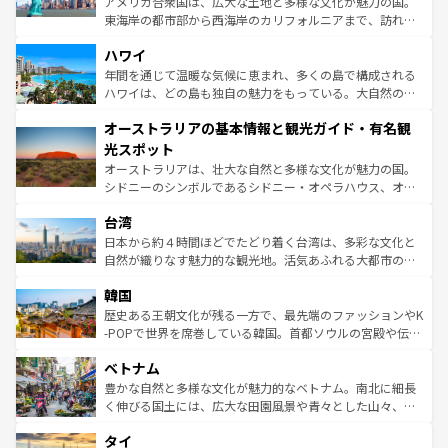
アメリカ合衆国は、広大な土地と多様な文化が魅力の国。
者向けの交通パス提供のサービスもあり、うまく活用すれ
東海岸の都市部から西海岸のカリフォルニアまで、訪れる
ば市内交通費無料で観光を楽しむこともできる。 なお、新
場所ごとに異なる風景と体験が待っている。ニューヨーク
着のスイス情報は
コンテンツ一覧
を参照してほしい。
ハワイ
のような巨大都市は、観光、ショッピング、エンターテイ
ンメントが詰まった刺激的なスポットだ。一方、アメリカ
年間を通じて温暖な気候に恵まれ、多くの島で構成される
西部には大自然が広がり、グランドキャニオンやイエロー
ハワイは、どの島も独自の魅力をもっている。大自然の神
ストーン国立公園といった絶景が堪能できる。さらに、南
秘を感じたいなら、火山が生み出した壮大な景観を誇るハ
オーストラリアの基本情報と観光ガイド・有名観
部のニューオーリンズでは、音楽と美食が融合した独特の
ワイ島は見逃せない。また、定番の観光地といえばオアフ
文化が魅力。旅行者はアメリカの各地域で異なる魅力を楽
島だが、静かな自然を求めるならマウイ島やカウアイ島が
光スポット
しみながら、その多様性と豊かな歴史を感じることができ
おすすめ。エメラルドグリーンに輝く海をはじめ、豊かな
オーストラリアは、壮大な自然と多様な文化が魅力の国。
るだろう。車でのロードトリップや列車の旅も、アメリカ
文化や歴史が息づいている。「アロハスピリット」と呼ば
シドニーのシンボルであるシドニー・オペラハウス、オー
ならではの贅沢な旅のスタイルだ。 なお、新着のアメリカ
れるおもてなしの心で訪れる人々を迎えてくれるハワイの
ストラリア東海岸北部に広がる大サンゴ礁地帯グレートバ
情報は
コンテンツ一覧
を参照してほしい。
人々、おいしいローカルフードやハワイアンミュージッ
台湾
リアリーフや大陸中央部にそびえるウルル（エアーズロッ
ク、伝統的なフラダンスなど、すべてがハワイの魅力を彩
ク）、タスマニアの美しい原生林やケアンズの熱帯雨林な
日本から約４時間ほどでたどり着く台湾は、多彩な文化と
っている。訪れるたびに新しい発見と感動が待っているハ
ど、見どころがたくさん。また、カフェやワイン、オージ
自然が織りなす魅力的な観光地。活気あふれる大都市の台
ワイを、存分に味わってほしい。 なお、新着のハワイ情報
ービーフなどの食文化も豊かで、美味しいものであふれて
北やノスタルジックな町並みが人気な九份（ジォウフェ
は
コンテンツ一覧
を参照してほしい。
韓国
いる。アクティビティも充実しており、サーフィンやダイ
ン）、静ひつな山岳地帯である台湾東部など、都市の喧騒
ビング、ハイキングなど、アウトドア好きにはたまらな
と山間の静けさが共存しており、訪れる人に新しい発見と
歴史ある王朝文化が残る一方で、最先端のファッションやK
い。オーストラリアの多彩な魅力を存分に味わいつくそ
驚きをもたらしてくれる。また、奥深い台湾の食文化も魅
-POPで世界を席巻している韓国。首都ソウルの宮殿や伝統
う。 なお、新着のオーストラリア情報は
コンテンツ一覧
を
力で、夜市などの屋台グルメから高級料理、ヘルシーで美
家屋が並ぶエリアでは韓国の歴史と文化に浸ることがで
参照してほしい。
ベトナム
容にもいいと評判のスイーツなど、バラエティ豊かな料理
き、地方に足を延ばせば四季折々の自然美を楽しむことが
が味わえる。 なお、新着の台湾情報は
コンテンツ一覧
を参
できる。そして、キムチや焼肉、絶品のストリートフード
豊かな自然と多様な文化が魅力的なベトナム。南北に細長
照してほしい。
まで、さまざまな韓国料理が待っている。夜には、韓国な
く伸びる国土には、広大な田園風景や青々とした山々、世
らではのナイトライフも堪能できる。あたたかいホスピタ
界遺産に登録された壮大な自然景観が点在し、都市部では
タイ
リティに包まれながら、韓国の多彩な魅力を心ゆくまで味
急速な発展と共に伝統が息づく。ハノイの古い町並みやホ