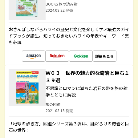
BOOKS 旅の読み物
2024.03.22 発売
おさんぽしながらハワイの歴史と文化を楽しく学ぶ最強のガイ
ドブックが誕生。知っておきたいハワイの年表やキーワード集
も必読
詳細を見る
Ｗ０３ 世界の魅力的な奇岩と巨石１
３９選
不思議とロマンに満ちた岩石の謎を旅の雑
学とともに解説
旅の図鑑
2021.03.18 発売
「地球の歩き方」図鑑シリーズ第３弾は、謎だらけの奇岩と巨
石の世界！