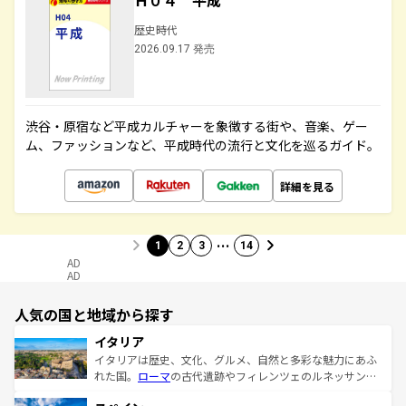
Ｈ０４ 平成
歴史時代
2026.09.17 発売
渋谷・原宿など平成カルチャーを象徴する街や、音楽、ゲー
ム、ファッションなど、平成時代の流行と文化を巡るガイド。
詳細を見る
…
1
2
3
14
AD
AD
人気の国と地域から探す
イタリア
イタリアは歴史、文化、グルメ、自然と多彩な魅力にあふ
れた国。
ローマ
の古代遺跡やフィレンツェのルネッサンス
美術、ヴェネツィアの運河など、歴史あるスポットはもち