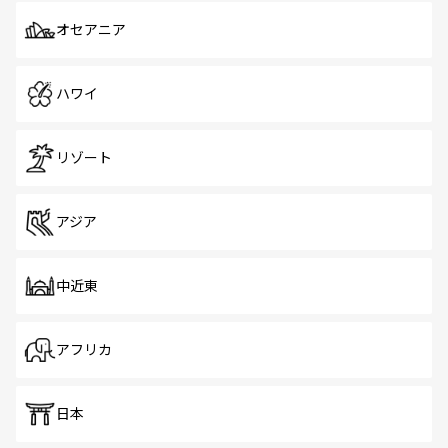
オセアニア
ハワイ
リゾート
アジア
中近東
アフリカ
日本