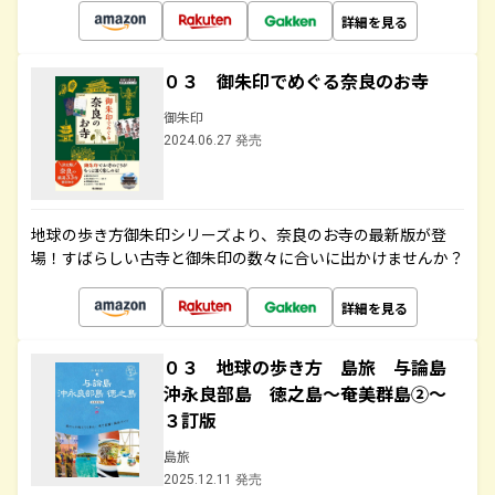
詳細を見る
０３ 御朱印でめぐる奈良のお寺
御朱印
2024.06.27 発売
地球の歩き方御朱印シリーズより、奈良のお寺の最新版が登
場！すばらしい古寺と御朱印の数々に合いに出かけませんか？
詳細を見る
０３ 地球の歩き方 島旅 与論島
沖永良部島 徳之島～奄美群島②～
３訂版
島旅
2025.12.11 発売