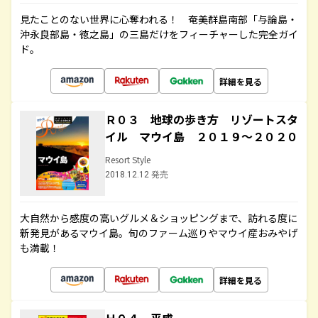
見たことのない世界に心奪われる！ 奄美群島南部「与論島・
沖永良部島・徳之島」の三島だけをフィーチャーした完全ガイ
ド。
詳細を見る
Ｒ０３ 地球の歩き方 リゾートスタ
イル マウイ島 ２０１９～２０２０
Resort Style
2018.12.12 発売
大自然から感度の高いグルメ＆ショッピングまで、訪れる度に
新発見があるマウイ島。旬のファーム巡りやマウイ産おみやげ
も満載！
詳細を見る