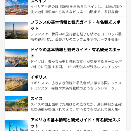
スペイン
ろん、トスカーナの美しい田園風景やアマルフィ海岸の絶
景など、自然景観も見逃せない。観光の合間には、本場の
イベリア半島のほぼ80％を占めるスペインは、太陽が降り
ピザやパスタなど、絶品のイタリア料理を堪能することも
注ぐ地中海沿岸から雄大なピレネー山脈まで、多彩な自然
できる。朝目覚めてから夜眠るまで、すべての瞬間を楽し
と文化が詰まったヨーロッパ屈指の旅行先だ。多様な地域
フランスの基本情報と観光ガイド・有名観光スポ
ませてくれるイタリアで、忘れられない旅をしてみよう！
文化が根付くこの国では、情熱的なフラメンコ、熱気あふ
なお、新着のイタリア情報は
コンテンツ一覧
を参照してほ
れる闘牛、そして美味しいタパスが生活の一部となってい
ット
しい。
る。首都マドリードの洗練された雰囲気や、バルセロナの
フランスは、世界中の旅行者を魅了し続けるヨーロッパ屈
アートに溢れた街角から、地方では古代ローマ遺跡や中世
指の観光地だ。首都パリのエッフェル塔やルーブル美術館
の城塞都市、穏やかなビーチリゾートまで多彩な表情を見
といった象徴的なスポットから、田舎町の古風な美しさま
せる。地方によって風土や気候が異なるスペインはその個
ドイツの基本情報と観光ガイド・有名観光スポッ
で、幅広い魅力が詰まっている。華麗な宮殿、歴史的な大
性で訪れる人を魅了する。 なお、新着のスペイン情報は
コ
聖堂、美しいビーチ、そして豊かな自然が、訪れる者を心
ト
ンテンツ一覧
を参照してほしい。
から魅了する。また、フランスは美食の国としても知ら
ドイツは、豊かな歴史と多彩な文化が交差するヨーロッパ
れ、フランス料理はユネスコ無形文化遺産にも登録されて
の中心に位置する国。中世の街並みが残るロマンチック街
いる。シャンパンの発祥地であるランス、プロヴァンスの
道から、未来を先取りするようなモダンな都市まで多様な
香り高いラベンダー畑など、多彩な楽しみ方が可能だ。さ
イギリス
顔を持つこの国は、どこを歩いても飽きることがない。ベ
らに、パリ以外の地域にも魅力が溢れており、どの街角に
ルリンの文化的活気、バイエルン州のアルプスの絶景、そ
イギリスは、古きよき伝統と最先端が共存する国。ウェス
も豊かな歴史と文化が息づいている。パリ以外の個性あふ
してライン川沿いのワイン畑といった風景は必見。ビール
トミンスター寺院や大英博物館のようなランドマーク、歴
れる地方に足を運ぶとそれぞれで全く異なる文化を体験で
とソーセージを味わいながら地元の人と過ごす楽しい時間
史ある大学都市、美しい丘陵地帯や牧歌的な風景など、エ
きるだろう。 なお、新着のフランス情報は
コンテンツ一覧
スイス
は、お酒好きな人にはぜひ体験してほしい。 なお、新着の
リアごとに異なる魅力がある。また、優雅なアフタヌーン
を参照してほしい。
ドイツ情報は
コンテンツ一覧
を参照してほしい。
ティー、ビール好きにはたまらない英国パブ、サッカー観
スイスの国土面積は九州ほどの広さだが、運行時刻が正確
戦など、本場だからこそできる体験も豊富。イギリスを旅
な交通網が整備されており、初心者でも安心して個人旅行
して楽しみつくそう。 なお、新着のイギリス情報は
コンテ
を楽しめる。日本同様に時刻表どおりの旅が可能だ。中世
アメリカの基本情報と観光ガイド・有名観光スポ
ンツ一覧
を参照してほしい。
の建物がそのまま残る町や、スイスならではのユニークな
博物館もあり、アルプス観光だけでなく町歩きも満喫する
ット
ことができる。国民の所得が高いため物価も高いが、旅行