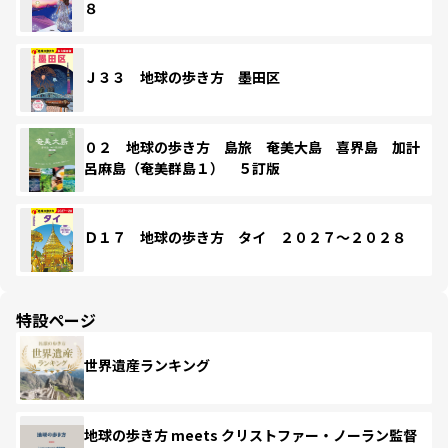
８
Ｊ３３ 地球の歩き方 墨田区
０２ 地球の歩き方 島旅 奄美大島 喜界島 加計
呂麻島（奄美群島１） ５訂版
Ｄ１７ 地球の歩き方 タイ ２０２７～２０２８
特設ページ
世界遺産ランキング
地球の歩き方 meets クリストファー・ノーラン監督