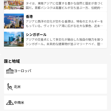
わってみてほしい。 なお、新着の韓国情報は
コンテンツ一
ーチミン市のフランス統治時代の建物も、独特の雰囲気を
タイは、東南アジアに位置する豊かな自然と歴史が息づく
覧
を参照してほしい。
醸し出している。また、バラエティの豊かさとおいしさで
国だ。首都バンコクは高層ビルが立ち並ぶ一方、伝統的な
世界中の食通を魅了してやまないベトナム料理も魅力のひ
寺院や市場がいたるところに点在し、古きよき文化と現代
香港
とつ。フォーやバインミー、ベトナムコーヒーなどは、ぜ
の活気が交差している。北部ではチェンマイなどの山岳地
ひ現地で味わいたい。どの地域を訪れてもあたたかい人々
帯で自然と触れ合い、南部ではプーケットやクラビの美し
アジアと西洋の文化が交わる香港は、特有のエネルギーを
が旅行者を迎えてくれるので、きっと忘れられない旅にな
いビーチでリゾート気分を楽しむことができる。タイ料理
もっている。ヴィクトリア湾に広がる壮大な景色、近未来
るはずだ。 なお、新着のベトナム情報は
コンテンツ一覧
を
は世界的に有名で、屋台から高級レストランまで味覚を刺
的なアートスポット、そして歴史と現代が融合した町並
参照してほしい。
シンガポール
激する。気候は一年中温暖で、どの季節にも異なる楽しみ
み、どこを訪れても感動するはず。観光スポットが密集し
が待っている。親しみやすいタイの人々、仏教を中心とし
ており、効率よく見どころを回れるのも魅力。息をのむよ
アジアの交差点として多文化が融合した独自の魅力を放つ
た文化、そして多様な観光資源が、訪れる旅人を魅了し続
うな絶景から文化的な体験まで、香港を存分に楽しみ尽く
シンガポール。未来的な建築物が並ぶマリーナベイ、歴史
ける。 なお、新着のタイ情報は
コンテンツ一覧
を参照して
そう。 なお、新着の香港情報は
コンテンツ一覧
を参照して
と伝統を感じられるエスニックタウン、多数の緑豊かな公
ほしい。
ほしい。
園や自然保護区など、自然が調和した近代的な景観と文化
の多様性あふれるカラフルな町は、どこを歩いても新しい
国と地域
発見がある。さらに、治安のよさや充実した公共交通機関
も、旅行者にとっては魅力的なポイント。グルメも豊富
で、ホーカーズは地元の風情を楽しめる外せないスポット
ヨーロッパ
だ。訪れる人を飽きさせないシンガポールで、多様な魅力
を体感しよう。 なお、新着のシンガポール情報は
コンテン
ツ一覧
を参照してほしい。
北米
中南米