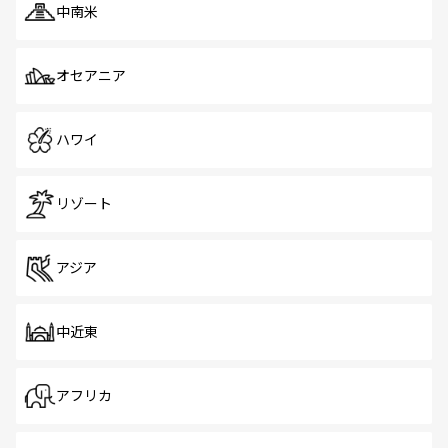
中南米
オセアニア
ハワイ
リゾート
アジア
中近東
アフリカ