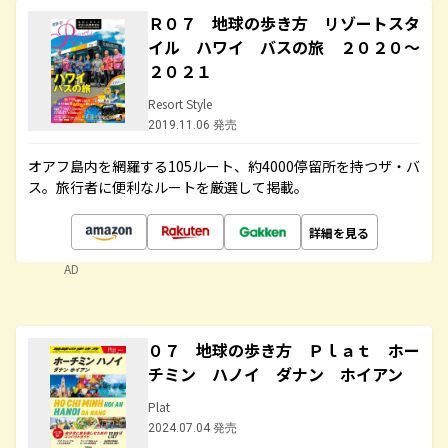
Ｒ０７ 地球の歩き方 リゾートスタ
イル ハワイ バスの旅 ２０２０～
２０２１
Resort Style
2019.11.06 発売
オアフ島内を網羅する105ルート、約4000停留所を持つザ・バ
ス。旅行者に便利なルートを厳選して掲載。
詳細を見る
AD
０７ 地球の歩き方 Ｐｌａｔ ホー
チミン ハノイ ダナン ホイアン
Plat
2024.07.04 発売