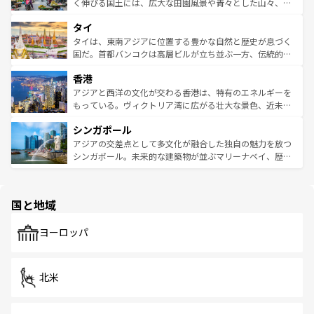
照してほしい。
まで、さまざまな韓国料理が待っている。夜には、韓国な
く伸びる国土には、広大な田園風景や青々とした山々、世
らではのナイトライフも堪能できる。あたたかいホスピタ
界遺産に登録された壮大な自然景観が点在し、都市部では
タイ
リティに包まれながら、韓国の多彩な魅力を心ゆくまで味
急速な発展と共に伝統が息づく。ハノイの古い町並みやホ
わってみてほしい。 なお、新着の韓国情報は
コンテンツ一
ーチミン市のフランス統治時代の建物も、独特の雰囲気を
タイは、東南アジアに位置する豊かな自然と歴史が息づく
覧
を参照してほしい。
醸し出している。また、バラエティの豊かさとおいしさで
国だ。首都バンコクは高層ビルが立ち並ぶ一方、伝統的な
世界中の食通を魅了してやまないベトナム料理も魅力のひ
寺院や市場がいたるところに点在し、古きよき文化と現代
香港
とつ。フォーやバインミー、ベトナムコーヒーなどは、ぜ
の活気が交差している。北部ではチェンマイなどの山岳地
ひ現地で味わいたい。どの地域を訪れてもあたたかい人々
帯で自然と触れ合い、南部ではプーケットやクラビの美し
アジアと西洋の文化が交わる香港は、特有のエネルギーを
が旅行者を迎えてくれるので、きっと忘れられない旅にな
いビーチでリゾート気分を楽しむことができる。タイ料理
もっている。ヴィクトリア湾に広がる壮大な景色、近未来
るはずだ。 なお、新着のベトナム情報は
コンテンツ一覧
を
は世界的に有名で、屋台から高級レストランまで味覚を刺
的なアートスポット、そして歴史と現代が融合した町並
参照してほしい。
シンガポール
激する。気候は一年中温暖で、どの季節にも異なる楽しみ
み、どこを訪れても感動するはず。観光スポットが密集し
が待っている。親しみやすいタイの人々、仏教を中心とし
ており、効率よく見どころを回れるのも魅力。息をのむよ
アジアの交差点として多文化が融合した独自の魅力を放つ
た文化、そして多様な観光資源が、訪れる旅人を魅了し続
うな絶景から文化的な体験まで、香港を存分に楽しみ尽く
シンガポール。未来的な建築物が並ぶマリーナベイ、歴史
ける。 なお、新着のタイ情報は
コンテンツ一覧
を参照して
そう。 なお、新着の香港情報は
コンテンツ一覧
を参照して
と伝統を感じられるエスニックタウン、多数の緑豊かな公
ほしい。
ほしい。
園や自然保護区など、自然が調和した近代的な景観と文化
の多様性あふれるカラフルな町は、どこを歩いても新しい
国と地域
発見がある。さらに、治安のよさや充実した公共交通機関
も、旅行者にとっては魅力的なポイント。グルメも豊富
で、ホーカーズは地元の風情を楽しめる外せないスポット
ヨーロッパ
だ。訪れる人を飽きさせないシンガポールで、多様な魅力
を体感しよう。 なお、新着のシンガポール情報は
コンテン
ツ一覧
を参照してほしい。
北米