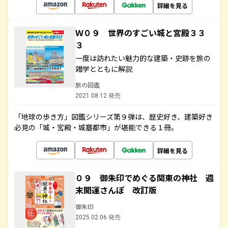
詳細を見る
Ｗ０９ 世界のすごい城と宮殿３３
３
一度は訪れたい魅力的な建築・史跡を旅の
雑学とともに解説
旅の図鑑
2021.08.12 発売
「地球の歩き方」図鑑シリーズ第９弾は、歴史好き、建築好き
必見の「城・宮殿・城塞都市」が堪能できる１冊。
詳細を見る
０９ 御朱印でめぐる関東の神社 週
末開運さんぽ 改訂版
御朱印
2025.02.06 発売