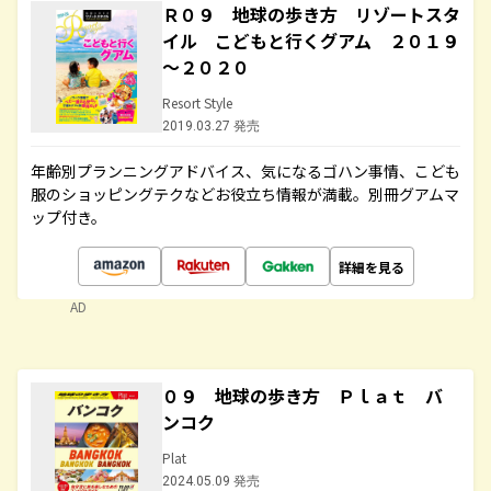
Ｒ０９ 地球の歩き方 リゾートスタ
イル こどもと行くグアム ２０１９
～２０２０
Resort Style
2019.03.27 発売
年齢別プランニングアドバイス、気になるゴハン事情、こども
服のショッピングテクなどお役立ち情報が満載。別冊グアムマ
ップ付き。
詳細を見る
AD
０９ 地球の歩き方 Ｐｌａｔ バ
ンコク
Plat
2024.05.09 発売