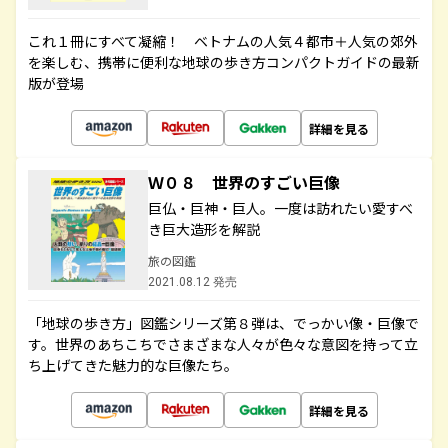
これ１冊にすべて凝縮！ ベトナムの人気４都市＋人気の郊外
を楽しむ、携帯に便利な地球の歩き方コンパクトガイドの最新
版が登場
詳細を見る
Ｗ０８ 世界のすごい巨像
巨仏・巨神・巨人。一度は訪れたい愛すべ
き巨大造形を解説
旅の図鑑
2021.08.12 発売
「地球の歩き方」図鑑シリーズ第８弾は、でっかい像・巨像で
す。世界のあちこちでさまざまな人々が色々な意図を持って立
ち上げてきた魅力的な巨像たち。
詳細を見る