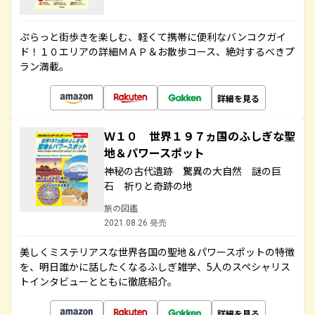
ぷらっと街歩きを楽しむ、軽くて携帯に便利なバンコクガイ
ド！１０エリアの詳細ＭＡＰ＆お散歩コース、絶対するべきプ
ラン満載。
詳細を見る
Ｗ１０ 世界１９７ヵ国のふしぎな聖
地＆パワースポット
神秘の古代遺跡 驚異の大自然 謎の巨
石 祈りと奇跡の地
旅の図鑑
2021.08.26 発売
美しくミステリアスな世界各国の聖地＆パワースポットの特徴
を、明日誰かに話したくなるふしぎ雑学、5人のスペシャリス
トインタビューとともに徹底紹介。
詳細を見る