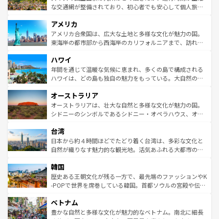
を参照してほしい。
戦など、本場だからこそできる体験も豊富。イギリスを旅
な交通網が整備されており、初心者でも安心して個人旅行
して楽しみつくそう。 なお、新着のイギリス情報は
コンテ
を楽しめる。日本同様に時刻表どおりの旅が可能だ。中世
アメリカ
ンツ一覧
を参照してほしい。
の建物がそのまま残る町や、スイスならではのユニークな
博物館もあり、アルプス観光だけでなく町歩きも満喫する
アメリカ合衆国は、広大な土地と多様な文化が魅力の国。
ことができる。国民の所得が高いため物価も高いが、旅行
東海岸の都市部から西海岸のカリフォルニアまで、訪れる
者向けの交通パス提供のサービスもあり、うまく活用すれ
場所ごとに異なる風景と体験が待っている。ニューヨーク
ハワイ
ば市内交通費無料で観光を楽しむこともできる。 なお、新
のような巨大都市は、観光、ショッピング、エンターテイ
着のスイス情報は
コンテンツ一覧
を参照してほしい。
ンメントが詰まった刺激的なスポットだ。一方、アメリカ
年間を通じて温暖な気候に恵まれ、多くの島で構成される
西部には大自然が広がり、グランドキャニオンやイエロー
ハワイは、どの島も独自の魅力をもっている。大自然の神
ストーン国立公園といった絶景が堪能できる。さらに、南
秘を感じたいなら、火山が生み出した壮大な景観を誇るハ
オーストラリア
部のニューオーリンズでは、音楽と美食が融合した独特の
ワイ島は見逃せない。また、定番の観光地といえばオアフ
文化が魅力。旅行者はアメリカの各地域で異なる魅力を楽
島だが、静かな自然を求めるならマウイ島やカウアイ島が
オーストラリアは、壮大な自然と多様な文化が魅力の国。
しみながら、その多様性と豊かな歴史を感じることができ
おすすめ。エメラルドグリーンに輝く海をはじめ、豊かな
シドニーのシンボルであるシドニー・オペラハウス、オー
るだろう。車でのロードトリップや列車の旅も、アメリカ
文化や歴史が息づいている。「アロハスピリット」と呼ば
ストラリア東海岸北部に広がる大サンゴ礁地帯グレートバ
ならではの贅沢な旅のスタイルだ。 なお、新着のアメリカ
台湾
れるおもてなしの心で訪れる人々を迎えてくれるハワイの
リアリーフや大陸中央部にそびえるウルル（エアーズロッ
情報は
コンテンツ一覧
を参照してほしい。
人々、おいしいローカルフードやハワイアンミュージッ
ク）、タスマニアの美しい原生林やケアンズの熱帯雨林な
日本から約４時間ほどでたどり着く台湾は、多彩な文化と
ク、伝統的なフラダンスなど、すべてがハワイの魅力を彩
ど、見どころがたくさん。また、カフェやワイン、オージ
自然が織りなす魅力的な観光地。活気あふれる大都市の台
っている。訪れるたびに新しい発見と感動が待っているハ
ービーフなどの食文化も豊かで、美味しいものであふれて
北やノスタルジックな町並みが人気な九份（ジォウフェ
ワイを、存分に味わってほしい。 なお、新着のハワイ情報
韓国
いる。アクティビティも充実しており、サーフィンやダイ
ン）、静ひつな山岳地帯である台湾東部など、都市の喧騒
は
コンテンツ一覧
を参照してほしい。
ビング、ハイキングなど、アウトドア好きにはたまらな
と山間の静けさが共存しており、訪れる人に新しい発見と
歴史ある王朝文化が残る一方で、最先端のファッションやK
い。オーストラリアの多彩な魅力を存分に味わいつくそ
驚きをもたらしてくれる。また、奥深い台湾の食文化も魅
-POPで世界を席巻している韓国。首都ソウルの宮殿や伝統
う。 なお、新着のオーストラリア情報は
コンテンツ一覧
を
力で、夜市などの屋台グルメから高級料理、ヘルシーで美
家屋が並ぶエリアでは韓国の歴史と文化に浸ることがで
参照してほしい。
ベトナム
容にもいいと評判のスイーツなど、バラエティ豊かな料理
き、地方に足を延ばせば四季折々の自然美を楽しむことが
が味わえる。 なお、新着の台湾情報は
コンテンツ一覧
を参
できる。そして、キムチや焼肉、絶品のストリートフード
豊かな自然と多様な文化が魅力的なベトナム。南北に細長