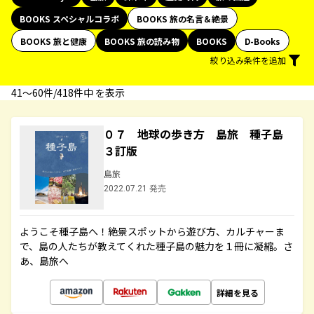
BOOKS スペシャルコラボ
BOOKS 旅の名言＆絶景
BOOKS 旅と健康
BOOKS 旅の読み物
BOOKS
D-Books
絞り込み条件を追加
41〜60件/418件中 を表示
０７ 地球の歩き方 島旅 種子島
３訂版
島旅
2022.07.21 発売
ようこそ種子島へ！絶景スポットから遊び方、カルチャーま
で、島の人たちが教えてくれた種子島の魅力を１冊に凝縮。さ
あ、島旅へ
詳細を見る