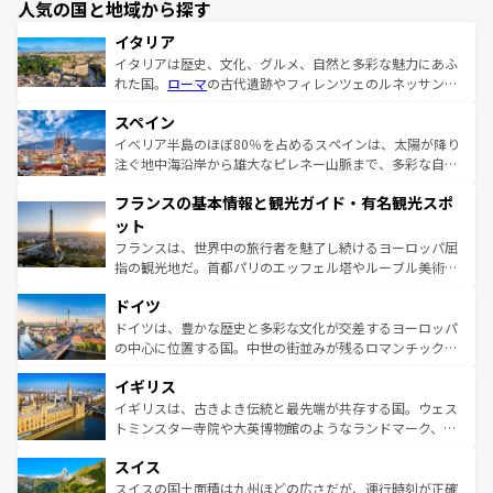
人気の国と地域から探す
イタリア
イタリアは歴史、文化、グルメ、自然と多彩な魅力にあふ
れた国。
ローマ
の古代遺跡やフィレンツェのルネッサンス
美術、ヴェネツィアの運河など、歴史あるスポットはもち
スペイン
ろん、トスカーナの美しい田園風景やアマルフィ海岸の絶
景など、自然景観も見逃せない。観光の合間には、本場の
イベリア半島のほぼ80％を占めるスペインは、太陽が降り
ピザやパスタなど、絶品のイタリア料理を堪能することも
注ぐ地中海沿岸から雄大なピレネー山脈まで、多彩な自然
できる。朝目覚めてから夜眠るまで、すべての瞬間を楽し
と文化が詰まったヨーロッパ屈指の旅行先だ。多様な地域
フランスの基本情報と観光ガイド・有名観光スポ
ませてくれるイタリアで、忘れられない旅をしてみよう！
文化が根付くこの国では、情熱的なフラメンコ、熱気あふ
なお、新着のイタリア情報は
コンテンツ一覧
を参照してほ
れる闘牛、そして美味しいタパスが生活の一部となってい
ット
しい。
る。首都マドリードの洗練された雰囲気や、バルセロナの
フランスは、世界中の旅行者を魅了し続けるヨーロッパ屈
アートに溢れた街角から、地方では古代ローマ遺跡や中世
指の観光地だ。首都パリのエッフェル塔やルーブル美術館
の城塞都市、穏やかなビーチリゾートまで多彩な表情を見
といった象徴的なスポットから、田舎町の古風な美しさま
せる。地方によって風土や気候が異なるスペインはその個
ドイツ
で、幅広い魅力が詰まっている。華麗な宮殿、歴史的な大
性で訪れる人を魅了する。 なお、新着のスペイン情報は
コ
聖堂、美しいビーチ、そして豊かな自然が、訪れる者を心
ドイツは、豊かな歴史と多彩な文化が交差するヨーロッパ
ンテンツ一覧
を参照してほしい。
から魅了する。また、フランスは美食の国としても知ら
の中心に位置する国。中世の街並みが残るロマンチック街
れ、フランス料理はユネスコ無形文化遺産にも登録されて
道から、未来を先取りするようなモダンな都市まで多様な
イギリス
いる。シャンパンの発祥地であるランス、プロヴァンスの
顔を持つこの国は、どこを歩いても飽きることがない。ベ
香り高いラベンダー畑など、多彩な楽しみ方が可能だ。さ
ルリンの文化的活気、バイエルン州のアルプスの絶景、そ
イギリスは、古きよき伝統と最先端が共存する国。ウェス
らに、パリ以外の地域にも魅力が溢れており、どの街角に
してライン川沿いのワイン畑といった風景は必見。ビール
トミンスター寺院や大英博物館のようなランドマーク、歴
も豊かな歴史と文化が息づいている。パリ以外の個性あふ
とソーセージを味わいながら地元の人と過ごす楽しい時間
史ある大学都市、美しい丘陵地帯や牧歌的な風景など、エ
れる地方に足を運ぶとそれぞれで全く異なる文化を体験で
スイス
は、お酒好きな人にはぜひ体験してほしい。 なお、新着の
リアごとに異なる魅力がある。また、優雅なアフタヌーン
きるだろう。 なお、新着のフランス情報は
コンテンツ一覧
ドイツ情報は
コンテンツ一覧
を参照してほしい。
ティー、ビール好きにはたまらない英国パブ、サッカー観
スイスの国土面積は九州ほどの広さだが、運行時刻が正確