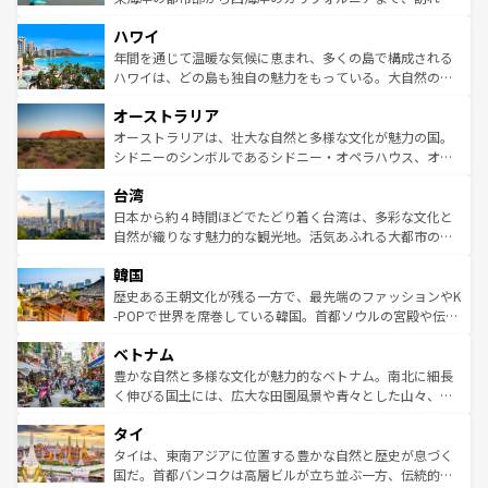
者向けの交通パス提供のサービスもあり、うまく活用すれ
場所ごとに異なる風景と体験が待っている。ニューヨーク
ハワイ
ば市内交通費無料で観光を楽しむこともできる。 なお、新
のような巨大都市は、観光、ショッピング、エンターテイ
着のスイス情報は
コンテンツ一覧
を参照してほしい。
ンメントが詰まった刺激的なスポットだ。一方、アメリカ
年間を通じて温暖な気候に恵まれ、多くの島で構成される
西部には大自然が広がり、グランドキャニオンやイエロー
ハワイは、どの島も独自の魅力をもっている。大自然の神
ストーン国立公園といった絶景が堪能できる。さらに、南
秘を感じたいなら、火山が生み出した壮大な景観を誇るハ
オーストラリア
部のニューオーリンズでは、音楽と美食が融合した独特の
ワイ島は見逃せない。また、定番の観光地といえばオアフ
文化が魅力。旅行者はアメリカの各地域で異なる魅力を楽
島だが、静かな自然を求めるならマウイ島やカウアイ島が
オーストラリアは、壮大な自然と多様な文化が魅力の国。
しみながら、その多様性と豊かな歴史を感じることができ
おすすめ。エメラルドグリーンに輝く海をはじめ、豊かな
シドニーのシンボルであるシドニー・オペラハウス、オー
るだろう。車でのロードトリップや列車の旅も、アメリカ
文化や歴史が息づいている。「アロハスピリット」と呼ば
ストラリア東海岸北部に広がる大サンゴ礁地帯グレートバ
ならではの贅沢な旅のスタイルだ。 なお、新着のアメリカ
台湾
れるおもてなしの心で訪れる人々を迎えてくれるハワイの
リアリーフや大陸中央部にそびえるウルル（エアーズロッ
情報は
コンテンツ一覧
を参照してほしい。
人々、おいしいローカルフードやハワイアンミュージッ
ク）、タスマニアの美しい原生林やケアンズの熱帯雨林な
日本から約４時間ほどでたどり着く台湾は、多彩な文化と
ク、伝統的なフラダンスなど、すべてがハワイの魅力を彩
ど、見どころがたくさん。また、カフェやワイン、オージ
自然が織りなす魅力的な観光地。活気あふれる大都市の台
っている。訪れるたびに新しい発見と感動が待っているハ
ービーフなどの食文化も豊かで、美味しいものであふれて
北やノスタルジックな町並みが人気な九份（ジォウフェ
ワイを、存分に味わってほしい。 なお、新着のハワイ情報
韓国
いる。アクティビティも充実しており、サーフィンやダイ
ン）、静ひつな山岳地帯である台湾東部など、都市の喧騒
は
コンテンツ一覧
を参照してほしい。
ビング、ハイキングなど、アウトドア好きにはたまらな
と山間の静けさが共存しており、訪れる人に新しい発見と
歴史ある王朝文化が残る一方で、最先端のファッションやK
い。オーストラリアの多彩な魅力を存分に味わいつくそ
驚きをもたらしてくれる。また、奥深い台湾の食文化も魅
-POPで世界を席巻している韓国。首都ソウルの宮殿や伝統
う。 なお、新着のオーストラリア情報は
コンテンツ一覧
を
力で、夜市などの屋台グルメから高級料理、ヘルシーで美
家屋が並ぶエリアでは韓国の歴史と文化に浸ることがで
参照してほしい。
ベトナム
容にもいいと評判のスイーツなど、バラエティ豊かな料理
き、地方に足を延ばせば四季折々の自然美を楽しむことが
が味わえる。 なお、新着の台湾情報は
コンテンツ一覧
を参
できる。そして、キムチや焼肉、絶品のストリートフード
豊かな自然と多様な文化が魅力的なベトナム。南北に細長
照してほしい。
まで、さまざまな韓国料理が待っている。夜には、韓国な
く伸びる国土には、広大な田園風景や青々とした山々、世
らではのナイトライフも堪能できる。あたたかいホスピタ
界遺産に登録された壮大な自然景観が点在し、都市部では
タイ
リティに包まれながら、韓国の多彩な魅力を心ゆくまで味
急速な発展と共に伝統が息づく。ハノイの古い町並みやホ
わってみてほしい。 なお、新着の韓国情報は
コンテンツ一
ーチミン市のフランス統治時代の建物も、独特の雰囲気を
タイは、東南アジアに位置する豊かな自然と歴史が息づく
覧
を参照してほしい。
醸し出している。また、バラエティの豊かさとおいしさで
国だ。首都バンコクは高層ビルが立ち並ぶ一方、伝統的な