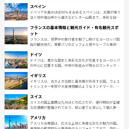
美術、ヴェネツィアの運河など、歴史あるスポットはもち
スペイン
ろん、トスカーナの美しい田園風景やアマルフィ海岸の絶
景など、自然景観も見逃せない。観光の合間には、本場の
イベリア半島のほぼ80％を占めるスペインは、太陽が降り
ピザやパスタなど、絶品のイタリア料理を堪能することも
注ぐ地中海沿岸から雄大なピレネー山脈まで、多彩な自然
できる。朝目覚めてから夜眠るまで、すべての瞬間を楽し
と文化が詰まったヨーロッパ屈指の旅行先だ。多様な地域
フランスの基本情報と観光ガイド・有名観光スポ
ませてくれるイタリアで、忘れられない旅をしてみよう！
文化が根付くこの国では、情熱的なフラメンコ、熱気あふ
なお、新着のイタリア情報は
コンテンツ一覧
を参照してほ
れる闘牛、そして美味しいタパスが生活の一部となってい
ット
しい。
る。首都マドリードの洗練された雰囲気や、バルセロナの
フランスは、世界中の旅行者を魅了し続けるヨーロッパ屈
アートに溢れた街角から、地方では古代ローマ遺跡や中世
指の観光地だ。首都パリのエッフェル塔やルーブル美術館
の城塞都市、穏やかなビーチリゾートまで多彩な表情を見
といった象徴的なスポットから、田舎町の古風な美しさま
せる。地方によって風土や気候が異なるスペインはその個
ドイツ
で、幅広い魅力が詰まっている。華麗な宮殿、歴史的な大
性で訪れる人を魅了する。 なお、新着のスペイン情報は
コ
聖堂、美しいビーチ、そして豊かな自然が、訪れる者を心
ドイツは、豊かな歴史と多彩な文化が交差するヨーロッパ
ンテンツ一覧
を参照してほしい。
から魅了する。また、フランスは美食の国としても知ら
の中心に位置する国。中世の街並みが残るロマンチック街
れ、フランス料理はユネスコ無形文化遺産にも登録されて
道から、未来を先取りするようなモダンな都市まで多様な
イギリス
いる。シャンパンの発祥地であるランス、プロヴァンスの
顔を持つこの国は、どこを歩いても飽きることがない。ベ
香り高いラベンダー畑など、多彩な楽しみ方が可能だ。さ
ルリンの文化的活気、バイエルン州のアルプスの絶景、そ
イギリスは、古きよき伝統と最先端が共存する国。ウェス
らに、パリ以外の地域にも魅力が溢れており、どの街角に
してライン川沿いのワイン畑といった風景は必見。ビール
トミンスター寺院や大英博物館のようなランドマーク、歴
も豊かな歴史と文化が息づいている。パリ以外の個性あふ
とソーセージを味わいながら地元の人と過ごす楽しい時間
史ある大学都市、美しい丘陵地帯や牧歌的な風景など、エ
れる地方に足を運ぶとそれぞれで全く異なる文化を体験で
スイス
は、お酒好きな人にはぜひ体験してほしい。 なお、新着の
リアごとに異なる魅力がある。また、優雅なアフタヌーン
きるだろう。 なお、新着のフランス情報は
コンテンツ一覧
ドイツ情報は
コンテンツ一覧
を参照してほしい。
ティー、ビール好きにはたまらない英国パブ、サッカー観
スイスの国土面積は九州ほどの広さだが、運行時刻が正確
を参照してほしい。
戦など、本場だからこそできる体験も豊富。イギリスを旅
な交通網が整備されており、初心者でも安心して個人旅行
して楽しみつくそう。 なお、新着のイギリス情報は
コンテ
を楽しめる。日本同様に時刻表どおりの旅が可能だ。中世
アメリカ
ンツ一覧
を参照してほしい。
の建物がそのまま残る町や、スイスならではのユニークな
博物館もあり、アルプス観光だけでなく町歩きも満喫する
アメリカ合衆国は、広大な土地と多様な文化が魅力の国。
ことができる。国民の所得が高いため物価も高いが、旅行
東海岸の都市部から西海岸のカリフォルニアまで、訪れる