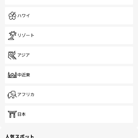
ハワイ
リゾート
アジア
中近東
アフリカ
日本
人気スポット