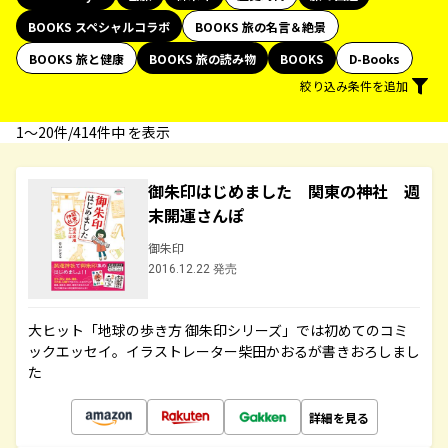
BOOKS スペシャルコラボ
BOOKS 旅の名言＆絶景
BOOKS 旅と健康
BOOKS 旅の読み物
BOOKS
D-Books
絞り込み条件を追加
1〜20件/414件中 を表示
御朱印はじめました 関東の神社 週
末開運さんぽ
御朱印
2016.12.22 発売
大ヒット「地球の歩き方 御朱印シリーズ」では初めてのコミ
ックエッセイ。イラストレーター柴田かおるが書きおろしまし
た
詳細を見る