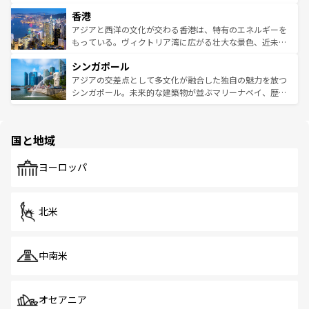
世界中の食通を魅了してやまないベトナム料理も魅力のひ
寺院や市場がいたるところに点在し、古きよき文化と現代
香港
とつ。フォーやバインミー、ベトナムコーヒーなどは、ぜ
の活気が交差している。北部ではチェンマイなどの山岳地
ひ現地で味わいたい。どの地域を訪れてもあたたかい人々
帯で自然と触れ合い、南部ではプーケットやクラビの美し
アジアと西洋の文化が交わる香港は、特有のエネルギーを
が旅行者を迎えてくれるので、きっと忘れられない旅にな
いビーチでリゾート気分を楽しむことができる。タイ料理
もっている。ヴィクトリア湾に広がる壮大な景色、近未来
るはずだ。 なお、新着のベトナム情報は
コンテンツ一覧
を
は世界的に有名で、屋台から高級レストランまで味覚を刺
的なアートスポット、そして歴史と現代が融合した町並
参照してほしい。
シンガポール
激する。気候は一年中温暖で、どの季節にも異なる楽しみ
み、どこを訪れても感動するはず。観光スポットが密集し
が待っている。親しみやすいタイの人々、仏教を中心とし
ており、効率よく見どころを回れるのも魅力。息をのむよ
アジアの交差点として多文化が融合した独自の魅力を放つ
た文化、そして多様な観光資源が、訪れる旅人を魅了し続
うな絶景から文化的な体験まで、香港を存分に楽しみ尽く
シンガポール。未来的な建築物が並ぶマリーナベイ、歴史
ける。 なお、新着のタイ情報は
コンテンツ一覧
を参照して
そう。 なお、新着の香港情報は
コンテンツ一覧
を参照して
と伝統を感じられるエスニックタウン、多数の緑豊かな公
ほしい。
ほしい。
園や自然保護区など、自然が調和した近代的な景観と文化
の多様性あふれるカラフルな町は、どこを歩いても新しい
国と地域
発見がある。さらに、治安のよさや充実した公共交通機関
も、旅行者にとっては魅力的なポイント。グルメも豊富
で、ホーカーズは地元の風情を楽しめる外せないスポット
ヨーロッパ
だ。訪れる人を飽きさせないシンガポールで、多様な魅力
を体感しよう。 なお、新着のシンガポール情報は
コンテン
ツ一覧
を参照してほしい。
北米
中南米
オセアニア