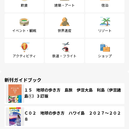
飲食
建築・アート
宿泊
イベント・観戦
世界遺産
リゾート
アクティビティ
鉄道・フライト
ショップ
新刊ガイドブック
１５ 地球の歩き方 島旅 伊豆大島 利島（伊豆諸
島①）３訂版
Ｃ０２ 地球の歩き方 ハワイ島 ２０２７～２０２
８