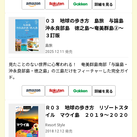
詳細を見る
０３ 地球の歩き方 島旅 与論島
沖永良部島 徳之島～奄美群島②～
３訂版
島旅
2025.12.11 発売
見たことのない世界に心奪われる！ 奄美群島南部「与論島・
沖永良部島・徳之島」の三島だけをフィーチャーした完全ガイ
ド。
詳細を見る
Ｒ０３ 地球の歩き方 リゾートスタ
イル マウイ島 ２０１９～２０２０
Resort Style
2018.12.12 発売