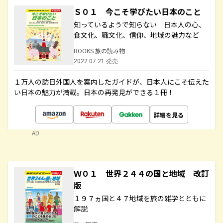
Ｓ０１ 今こそ学びたい日本のこと
知っているようで知らない 日本人の心、
食文化、職文化、信仰、地域の魅力など
BOOKS 旅の読み物
2022.07.21 発売
１万人の訪日外国人を案内したガイドが、日本人にこそ伝えた
い日本の魅力が満載。日本の再発見ができる１冊！
詳細を見る
AD
Ｗ０１ 世界２４４の国と地域 改訂
版
１９７ヵ国と４７地域を旅の雑学とともに
解説