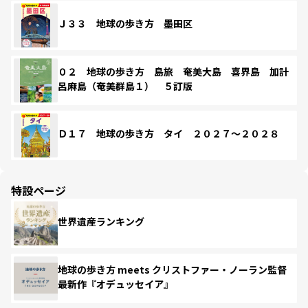
Ｊ３３ 地球の歩き方 墨田区
０２ 地球の歩き方 島旅 奄美大島 喜界島 加計
呂麻島（奄美群島１） ５訂版
Ｄ１７ 地球の歩き方 タイ ２０２７～２０２８
特設ページ
世界遺産ランキング
地球の歩き方 meets クリストファー・ノーラン監督
最新作『オデュッセイア』