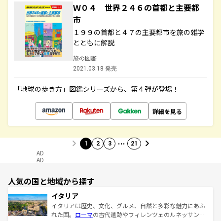
Ｗ０４ 世界２４６の首都と主要都
市
１９９の首都と４７の主要都市を旅の雑学
とともに解説
旅の図鑑
2021.03.18 発売
「地球の歩き方」図鑑シリーズから、第４弾が登場！
詳細を見る
…
1
2
3
21
AD
AD
人気の国と地域から探す
イタリア
イタリアは歴史、文化、グルメ、自然と多彩な魅力にあふ
れた国。
ローマ
の古代遺跡やフィレンツェのルネッサンス