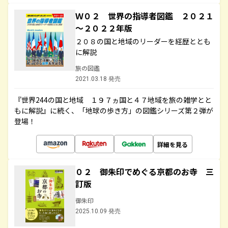
Ｗ０２ 世界の指導者図鑑 ２０２１
～２０２２年版
２０８の国と地域のリーダーを経歴ととも
に解説
旅の図鑑
2021.03.18 発売
『世界244の国と地域 １９７ヵ国と４７地域を旅の雑学とと
もに解説』に続く、「地球の歩き方」の図鑑シリーズ第２弾が
登場！
詳細を見る
０２ 御朱印でめぐる京都のお寺 三
訂版
御朱印
2025.10.09 発売