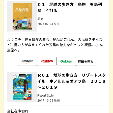
０１ 地球の歩き方 島旅 五島列
島 ４訂版
島旅
2024.07.04 発売
ようこそ！世界遺産の教会、絶品島ごはん、古民家ステイな
ど、島の人が教えてくれた五島の魅力をギュッと凝縮。さあ、
島旅へ。
詳細を見る
Ｒ０１ 地球の歩き方 リゾートスタ
イル ホノルル＆オアフ島 ２０１８
～２０１９
Resort Style
2017.10.04 発売
当社在庫切れ