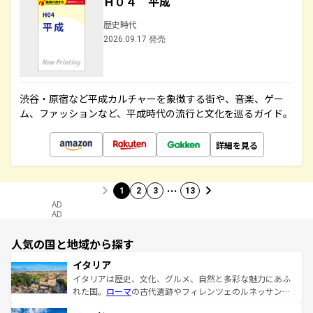
Ｈ０４ 平成
歴史時代
2026.09.17 発売
渋谷・原宿など平成カルチャーを象徴する街や、音楽、ゲー
ム、ファッションなど、平成時代の流行と文化を巡るガイド。
詳細を見る
…
1
2
3
13
AD
AD
人気の国と地域から探す
イタリア
イタリアは歴史、文化、グルメ、自然と多彩な魅力にあふ
れた国。
ローマ
の古代遺跡やフィレンツェのルネッサンス
美術、ヴェネツィアの運河など、歴史あるスポットはもち