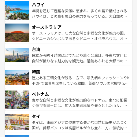
ハワイ
ば市内交通費無料で観光を楽しむこともできる。 なお、新
のような巨大都市は、観光、ショッピング、エンターテイ
着のスイス情報は
コンテンツ一覧
を参照してほしい。
ンメントが詰まった刺激的なスポットだ。一方、アメリカ
年間を通じて温暖な気候に恵まれ、多くの島で構成される
西部には大自然が広がり、グランドキャニオンやイエロー
ハワイは、どの島も独自の魅力をもっている。大自然の神
ストーン国立公園といった絶景が堪能できる。さらに、南
秘を感じたいなら、火山が生み出した壮大な景観を誇るハ
オーストラリア
部のニューオーリンズでは、音楽と美食が融合した独特の
ワイ島は見逃せない。また、定番の観光地といえばオアフ
文化が魅力。旅行者はアメリカの各地域で異なる魅力を楽
島だが、静かな自然を求めるならマウイ島やカウアイ島が
オーストラリアは、壮大な自然と多様な文化が魅力の国。
しみながら、その多様性と豊かな歴史を感じることができ
おすすめ。エメラルドグリーンに輝く海をはじめ、豊かな
シドニーのシンボルであるシドニー・オペラハウス、オー
るだろう。車でのロードトリップや列車の旅も、アメリカ
文化や歴史が息づいている。「アロハスピリット」と呼ば
ストラリア東海岸北部に広がる大サンゴ礁地帯グレートバ
ならではの贅沢な旅のスタイルだ。 なお、新着のアメリカ
台湾
れるおもてなしの心で訪れる人々を迎えてくれるハワイの
リアリーフや大陸中央部にそびえるウルル（エアーズロッ
情報は
コンテンツ一覧
を参照してほしい。
人々、おいしいローカルフードやハワイアンミュージッ
ク）、タスマニアの美しい原生林やケアンズの熱帯雨林な
日本から約４時間ほどでたどり着く台湾は、多彩な文化と
ク、伝統的なフラダンスなど、すべてがハワイの魅力を彩
ど、見どころがたくさん。また、カフェやワイン、オージ
自然が織りなす魅力的な観光地。活気あふれる大都市の台
っている。訪れるたびに新しい発見と感動が待っているハ
ービーフなどの食文化も豊かで、美味しいものであふれて
北やノスタルジックな町並みが人気な九份（ジォウフェ
ワイを、存分に味わってほしい。 なお、新着のハワイ情報
韓国
いる。アクティビティも充実しており、サーフィンやダイ
ン）、静ひつな山岳地帯である台湾東部など、都市の喧騒
は
コンテンツ一覧
を参照してほしい。
ビング、ハイキングなど、アウトドア好きにはたまらな
と山間の静けさが共存しており、訪れる人に新しい発見と
歴史ある王朝文化が残る一方で、最先端のファッションやK
い。オーストラリアの多彩な魅力を存分に味わいつくそ
驚きをもたらしてくれる。また、奥深い台湾の食文化も魅
-POPで世界を席巻している韓国。首都ソウルの宮殿や伝統
う。 なお、新着のオーストラリア情報は
コンテンツ一覧
を
力で、夜市などの屋台グルメから高級料理、ヘルシーで美
家屋が並ぶエリアでは韓国の歴史と文化に浸ることがで
参照してほしい。
ベトナム
容にもいいと評判のスイーツなど、バラエティ豊かな料理
き、地方に足を延ばせば四季折々の自然美を楽しむことが
が味わえる。 なお、新着の台湾情報は
コンテンツ一覧
を参
できる。そして、キムチや焼肉、絶品のストリートフード
豊かな自然と多様な文化が魅力的なベトナム。南北に細長
照してほしい。
まで、さまざまな韓国料理が待っている。夜には、韓国な
く伸びる国土には、広大な田園風景や青々とした山々、世
らではのナイトライフも堪能できる。あたたかいホスピタ
界遺産に登録された壮大な自然景観が点在し、都市部では
タイ
リティに包まれながら、韓国の多彩な魅力を心ゆくまで味
急速な発展と共に伝統が息づく。ハノイの古い町並みやホ
わってみてほしい。 なお、新着の韓国情報は
コンテンツ一
ーチミン市のフランス統治時代の建物も、独特の雰囲気を
タイは、東南アジアに位置する豊かな自然と歴史が息づく
覧
を参照してほしい。
醸し出している。また、バラエティの豊かさとおいしさで
国だ。首都バンコクは高層ビルが立ち並ぶ一方、伝統的な
世界中の食通を魅了してやまないベトナム料理も魅力のひ
寺院や市場がいたるところに点在し、古きよき文化と現代