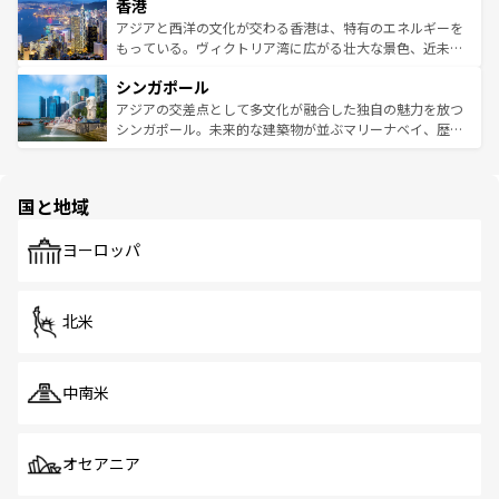
香港
とつ。フォーやバインミー、ベトナムコーヒーなどは、ぜ
の活気が交差している。北部ではチェンマイなどの山岳地
ひ現地で味わいたい。どの地域を訪れてもあたたかい人々
帯で自然と触れ合い、南部ではプーケットやクラビの美し
アジアと西洋の文化が交わる香港は、特有のエネルギーを
が旅行者を迎えてくれるので、きっと忘れられない旅にな
いビーチでリゾート気分を楽しむことができる。タイ料理
もっている。ヴィクトリア湾に広がる壮大な景色、近未来
るはずだ。 なお、新着のベトナム情報は
コンテンツ一覧
を
は世界的に有名で、屋台から高級レストランまで味覚を刺
的なアートスポット、そして歴史と現代が融合した町並
参照してほしい。
シンガポール
激する。気候は一年中温暖で、どの季節にも異なる楽しみ
み、どこを訪れても感動するはず。観光スポットが密集し
が待っている。親しみやすいタイの人々、仏教を中心とし
ており、効率よく見どころを回れるのも魅力。息をのむよ
アジアの交差点として多文化が融合した独自の魅力を放つ
た文化、そして多様な観光資源が、訪れる旅人を魅了し続
うな絶景から文化的な体験まで、香港を存分に楽しみ尽く
シンガポール。未来的な建築物が並ぶマリーナベイ、歴史
ける。 なお、新着のタイ情報は
コンテンツ一覧
を参照して
そう。 なお、新着の香港情報は
コンテンツ一覧
を参照して
と伝統を感じられるエスニックタウン、多数の緑豊かな公
ほしい。
ほしい。
園や自然保護区など、自然が調和した近代的な景観と文化
の多様性あふれるカラフルな町は、どこを歩いても新しい
国と地域
発見がある。さらに、治安のよさや充実した公共交通機関
も、旅行者にとっては魅力的なポイント。グルメも豊富
で、ホーカーズは地元の風情を楽しめる外せないスポット
ヨーロッパ
だ。訪れる人を飽きさせないシンガポールで、多様な魅力
を体感しよう。 なお、新着のシンガポール情報は
コンテン
ツ一覧
を参照してほしい。
北米
中南米
オセアニア