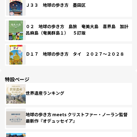
Ｊ３３ 地球の歩き方 墨田区
０２ 地球の歩き方 島旅 奄美大島 喜界島 加計
呂麻島（奄美群島１） ５訂版
Ｄ１７ 地球の歩き方 タイ ２０２７～２０２８
特設ページ
世界遺産ランキング
地球の歩き方 meets クリストファー・ノーラン監督
最新作『オデュッセイア』