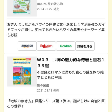
BOOKS 旅の読み物
2024.03.22 発売
おさんぽしながらハワイの歴史と文化を楽しく学ぶ最強のガイ
ドブックが誕生。知っておきたいハワイの年表やキーワード集
も必読
詳細を見る
Ｗ０３ 世界の魅力的な奇岩と巨石１
３９選
不思議とロマンに満ちた岩石の謎を旅の雑
学とともに解説
旅の図鑑
2021.03.18 発売
「地球の歩き方」図鑑シリーズ第３弾は、謎だらけの奇岩と巨
石の世界！