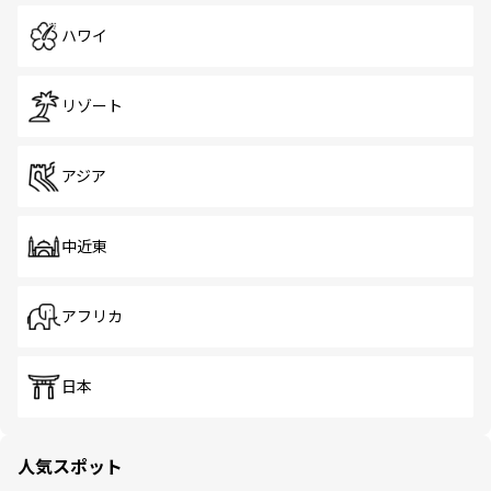
ハワイ
リゾート
アジア
中近東
アフリカ
日本
人気スポット