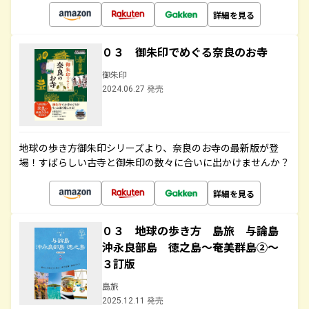
詳細を見る
０３ 御朱印でめぐる奈良のお寺
御朱印
2024.06.27 発売
地球の歩き方御朱印シリーズより、奈良のお寺の最新版が登
場！すばらしい古寺と御朱印の数々に合いに出かけませんか？
詳細を見る
０３ 地球の歩き方 島旅 与論島
沖永良部島 徳之島～奄美群島②～
３訂版
島旅
2025.12.11 発売