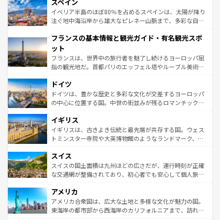
スペイン
ろん、トスカーナの美しい田園風景やアマルフィ海岸の絶
景など、自然景観も見逃せない。観光の合間には、本場の
イベリア半島のほぼ80％を占めるスペインは、太陽が降り
ピザやパスタなど、絶品のイタリア料理を堪能することも
注ぐ地中海沿岸から雄大なピレネー山脈まで、多彩な自然
できる。朝目覚めてから夜眠るまで、すべての瞬間を楽し
と文化が詰まったヨーロッパ屈指の旅行先だ。多様な地域
フランスの基本情報と観光ガイド・有名観光スポ
ませてくれるイタリアで、忘れられない旅をしてみよう！
文化が根付くこの国では、情熱的なフラメンコ、熱気あふ
なお、新着のイタリア情報は
コンテンツ一覧
を参照してほ
れる闘牛、そして美味しいタパスが生活の一部となってい
ット
しい。
る。首都マドリードの洗練された雰囲気や、バルセロナの
フランスは、世界中の旅行者を魅了し続けるヨーロッパ屈
アートに溢れた街角から、地方では古代ローマ遺跡や中世
指の観光地だ。首都パリのエッフェル塔やルーブル美術館
の城塞都市、穏やかなビーチリゾートまで多彩な表情を見
といった象徴的なスポットから、田舎町の古風な美しさま
せる。地方によって風土や気候が異なるスペインはその個
ドイツ
で、幅広い魅力が詰まっている。華麗な宮殿、歴史的な大
性で訪れる人を魅了する。 なお、新着のスペイン情報は
コ
聖堂、美しいビーチ、そして豊かな自然が、訪れる者を心
ドイツは、豊かな歴史と多彩な文化が交差するヨーロッパ
ンテンツ一覧
を参照してほしい。
から魅了する。また、フランスは美食の国としても知ら
の中心に位置する国。中世の街並みが残るロマンチック街
れ、フランス料理はユネスコ無形文化遺産にも登録されて
道から、未来を先取りするようなモダンな都市まで多様な
イギリス
いる。シャンパンの発祥地であるランス、プロヴァンスの
顔を持つこの国は、どこを歩いても飽きることがない。ベ
香り高いラベンダー畑など、多彩な楽しみ方が可能だ。さ
ルリンの文化的活気、バイエルン州のアルプスの絶景、そ
イギリスは、古きよき伝統と最先端が共存する国。ウェス
らに、パリ以外の地域にも魅力が溢れており、どの街角に
してライン川沿いのワイン畑といった風景は必見。ビール
トミンスター寺院や大英博物館のようなランドマーク、歴
も豊かな歴史と文化が息づいている。パリ以外の個性あふ
とソーセージを味わいながら地元の人と過ごす楽しい時間
史ある大学都市、美しい丘陵地帯や牧歌的な風景など、エ
れる地方に足を運ぶとそれぞれで全く異なる文化を体験で
スイス
は、お酒好きな人にはぜひ体験してほしい。 なお、新着の
リアごとに異なる魅力がある。また、優雅なアフタヌーン
きるだろう。 なお、新着のフランス情報は
コンテンツ一覧
ドイツ情報は
コンテンツ一覧
を参照してほしい。
ティー、ビール好きにはたまらない英国パブ、サッカー観
スイスの国土面積は九州ほどの広さだが、運行時刻が正確
を参照してほしい。
戦など、本場だからこそできる体験も豊富。イギリスを旅
な交通網が整備されており、初心者でも安心して個人旅行
して楽しみつくそう。 なお、新着のイギリス情報は
コンテ
を楽しめる。日本同様に時刻表どおりの旅が可能だ。中世
アメリカ
ンツ一覧
を参照してほしい。
の建物がそのまま残る町や、スイスならではのユニークな
博物館もあり、アルプス観光だけでなく町歩きも満喫する
アメリカ合衆国は、広大な土地と多様な文化が魅力の国。
ことができる。国民の所得が高いため物価も高いが、旅行
東海岸の都市部から西海岸のカリフォルニアまで、訪れる
者向けの交通パス提供のサービスもあり、うまく活用すれ
場所ごとに異なる風景と体験が待っている。ニューヨーク