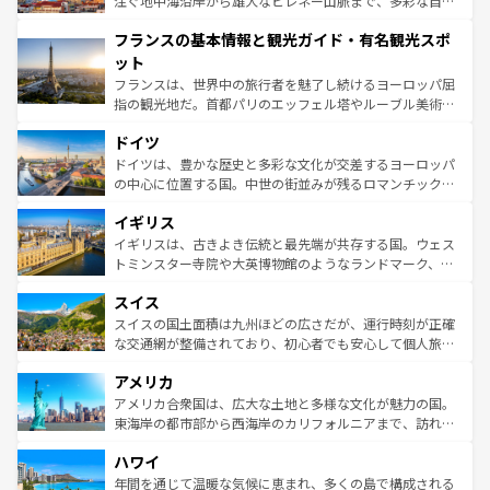
注ぐ地中海沿岸から雄大なピレネー山脈まで、多彩な自然
できる。朝目覚めてから夜眠るまで、すべての瞬間を楽し
と文化が詰まったヨーロッパ屈指の旅行先だ。多様な地域
フランスの基本情報と観光ガイド・有名観光スポ
ませてくれるイタリアで、忘れられない旅をしてみよう！
文化が根付くこの国では、情熱的なフラメンコ、熱気あふ
なお、新着のイタリア情報は
コンテンツ一覧
を参照してほ
れる闘牛、そして美味しいタパスが生活の一部となってい
ット
しい。
る。首都マドリードの洗練された雰囲気や、バルセロナの
フランスは、世界中の旅行者を魅了し続けるヨーロッパ屈
アートに溢れた街角から、地方では古代ローマ遺跡や中世
指の観光地だ。首都パリのエッフェル塔やルーブル美術館
の城塞都市、穏やかなビーチリゾートまで多彩な表情を見
といった象徴的なスポットから、田舎町の古風な美しさま
せる。地方によって風土や気候が異なるスペインはその個
ドイツ
で、幅広い魅力が詰まっている。華麗な宮殿、歴史的な大
性で訪れる人を魅了する。 なお、新着のスペイン情報は
コ
聖堂、美しいビーチ、そして豊かな自然が、訪れる者を心
ドイツは、豊かな歴史と多彩な文化が交差するヨーロッパ
ンテンツ一覧
を参照してほしい。
から魅了する。また、フランスは美食の国としても知ら
の中心に位置する国。中世の街並みが残るロマンチック街
れ、フランス料理はユネスコ無形文化遺産にも登録されて
道から、未来を先取りするようなモダンな都市まで多様な
イギリス
いる。シャンパンの発祥地であるランス、プロヴァンスの
顔を持つこの国は、どこを歩いても飽きることがない。ベ
香り高いラベンダー畑など、多彩な楽しみ方が可能だ。さ
ルリンの文化的活気、バイエルン州のアルプスの絶景、そ
イギリスは、古きよき伝統と最先端が共存する国。ウェス
らに、パリ以外の地域にも魅力が溢れており、どの街角に
してライン川沿いのワイン畑といった風景は必見。ビール
トミンスター寺院や大英博物館のようなランドマーク、歴
も豊かな歴史と文化が息づいている。パリ以外の個性あふ
とソーセージを味わいながら地元の人と過ごす楽しい時間
史ある大学都市、美しい丘陵地帯や牧歌的な風景など、エ
れる地方に足を運ぶとそれぞれで全く異なる文化を体験で
スイス
は、お酒好きな人にはぜひ体験してほしい。 なお、新着の
リアごとに異なる魅力がある。また、優雅なアフタヌーン
きるだろう。 なお、新着のフランス情報は
コンテンツ一覧
ドイツ情報は
コンテンツ一覧
を参照してほしい。
ティー、ビール好きにはたまらない英国パブ、サッカー観
スイスの国土面積は九州ほどの広さだが、運行時刻が正確
を参照してほしい。
戦など、本場だからこそできる体験も豊富。イギリスを旅
な交通網が整備されており、初心者でも安心して個人旅行
して楽しみつくそう。 なお、新着のイギリス情報は
コンテ
を楽しめる。日本同様に時刻表どおりの旅が可能だ。中世
アメリカ
ンツ一覧
を参照してほしい。
の建物がそのまま残る町や、スイスならではのユニークな
博物館もあり、アルプス観光だけでなく町歩きも満喫する
アメリカ合衆国は、広大な土地と多様な文化が魅力の国。
ことができる。国民の所得が高いため物価も高いが、旅行
東海岸の都市部から西海岸のカリフォルニアまで、訪れる
者向けの交通パス提供のサービスもあり、うまく活用すれ
場所ごとに異なる風景と体験が待っている。ニューヨーク
ハワイ
ば市内交通費無料で観光を楽しむこともできる。 なお、新
のような巨大都市は、観光、ショッピング、エンターテイ
着のスイス情報は
コンテンツ一覧
を参照してほしい。
ンメントが詰まった刺激的なスポットだ。一方、アメリカ
年間を通じて温暖な気候に恵まれ、多くの島で構成される