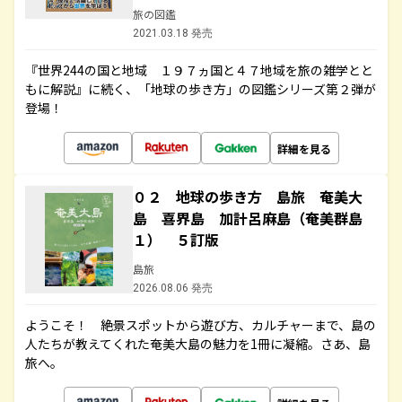
旅の図鑑
2021.03.18 発売
『世界244の国と地域 １９７ヵ国と４７地域を旅の雑学とと
もに解説』に続く、「地球の歩き方」の図鑑シリーズ第２弾が
登場！
詳細を見る
０２ 地球の歩き方 島旅 奄美大
島 喜界島 加計呂麻島（奄美群島
１） ５訂版
島旅
2026.08.06 発売
ようこそ！ 絶景スポットから遊び方、カルチャーまで、島の
人たちが教えてくれた奄美大島の魅力を1冊に凝縮。さあ、島
旅へ。