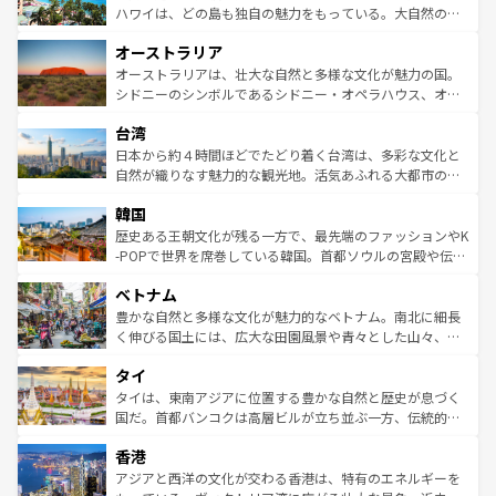
西部には大自然が広がり、グランドキャニオンやイエロー
ハワイは、どの島も独自の魅力をもっている。大自然の神
ストーン国立公園といった絶景が堪能できる。さらに、南
秘を感じたいなら、火山が生み出した壮大な景観を誇るハ
オーストラリア
部のニューオーリンズでは、音楽と美食が融合した独特の
ワイ島は見逃せない。また、定番の観光地といえばオアフ
文化が魅力。旅行者はアメリカの各地域で異なる魅力を楽
島だが、静かな自然を求めるならマウイ島やカウアイ島が
オーストラリアは、壮大な自然と多様な文化が魅力の国。
しみながら、その多様性と豊かな歴史を感じることができ
おすすめ。エメラルドグリーンに輝く海をはじめ、豊かな
シドニーのシンボルであるシドニー・オペラハウス、オー
るだろう。車でのロードトリップや列車の旅も、アメリカ
文化や歴史が息づいている。「アロハスピリット」と呼ば
ストラリア東海岸北部に広がる大サンゴ礁地帯グレートバ
ならではの贅沢な旅のスタイルだ。 なお、新着のアメリカ
台湾
れるおもてなしの心で訪れる人々を迎えてくれるハワイの
リアリーフや大陸中央部にそびえるウルル（エアーズロッ
情報は
コンテンツ一覧
を参照してほしい。
人々、おいしいローカルフードやハワイアンミュージッ
ク）、タスマニアの美しい原生林やケアンズの熱帯雨林な
日本から約４時間ほどでたどり着く台湾は、多彩な文化と
ク、伝統的なフラダンスなど、すべてがハワイの魅力を彩
ど、見どころがたくさん。また、カフェやワイン、オージ
自然が織りなす魅力的な観光地。活気あふれる大都市の台
っている。訪れるたびに新しい発見と感動が待っているハ
ービーフなどの食文化も豊かで、美味しいものであふれて
北やノスタルジックな町並みが人気な九份（ジォウフェ
ワイを、存分に味わってほしい。 なお、新着のハワイ情報
韓国
いる。アクティビティも充実しており、サーフィンやダイ
ン）、静ひつな山岳地帯である台湾東部など、都市の喧騒
は
コンテンツ一覧
を参照してほしい。
ビング、ハイキングなど、アウトドア好きにはたまらな
と山間の静けさが共存しており、訪れる人に新しい発見と
歴史ある王朝文化が残る一方で、最先端のファッションやK
い。オーストラリアの多彩な魅力を存分に味わいつくそ
驚きをもたらしてくれる。また、奥深い台湾の食文化も魅
-POPで世界を席巻している韓国。首都ソウルの宮殿や伝統
う。 なお、新着のオーストラリア情報は
コンテンツ一覧
を
力で、夜市などの屋台グルメから高級料理、ヘルシーで美
家屋が並ぶエリアでは韓国の歴史と文化に浸ることがで
参照してほしい。
ベトナム
容にもいいと評判のスイーツなど、バラエティ豊かな料理
き、地方に足を延ばせば四季折々の自然美を楽しむことが
が味わえる。 なお、新着の台湾情報は
コンテンツ一覧
を参
できる。そして、キムチや焼肉、絶品のストリートフード
豊かな自然と多様な文化が魅力的なベトナム。南北に細長
照してほしい。
まで、さまざまな韓国料理が待っている。夜には、韓国な
く伸びる国土には、広大な田園風景や青々とした山々、世
らではのナイトライフも堪能できる。あたたかいホスピタ
界遺産に登録された壮大な自然景観が点在し、都市部では
タイ
リティに包まれながら、韓国の多彩な魅力を心ゆくまで味
急速な発展と共に伝統が息づく。ハノイの古い町並みやホ
わってみてほしい。 なお、新着の韓国情報は
コンテンツ一
ーチミン市のフランス統治時代の建物も、独特の雰囲気を
タイは、東南アジアに位置する豊かな自然と歴史が息づく
覧
を参照してほしい。
醸し出している。また、バラエティの豊かさとおいしさで
国だ。首都バンコクは高層ビルが立ち並ぶ一方、伝統的な
世界中の食通を魅了してやまないベトナム料理も魅力のひ
寺院や市場がいたるところに点在し、古きよき文化と現代
香港
とつ。フォーやバインミー、ベトナムコーヒーなどは、ぜ
の活気が交差している。北部ではチェンマイなどの山岳地
ひ現地で味わいたい。どの地域を訪れてもあたたかい人々
帯で自然と触れ合い、南部ではプーケットやクラビの美し
アジアと西洋の文化が交わる香港は、特有のエネルギーを
が旅行者を迎えてくれるので、きっと忘れられない旅にな