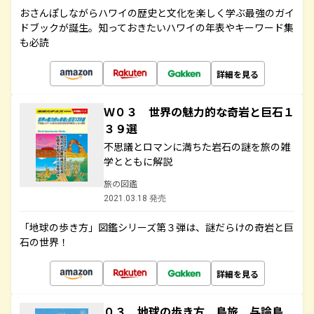
おさんぽしながらハワイの歴史と文化を楽しく学ぶ最強のガイ
ドブックが誕生。知っておきたいハワイの年表やキーワード集
も必読
詳細を見る
Ｗ０３ 世界の魅力的な奇岩と巨石１
３９選
不思議とロマンに満ちた岩石の謎を旅の雑
学とともに解説
旅の図鑑
2021.03.18 発売
「地球の歩き方」図鑑シリーズ第３弾は、謎だらけの奇岩と巨
石の世界！
詳細を見る
０３ 地球の歩き方 島旅 与論島