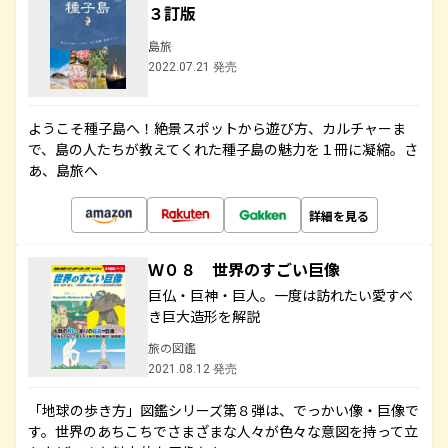
３訂版
島旅
2022.07.21 発売
ようこそ種子島へ！絶景スポットから遊び方、カルチャーま
で、島の人たちが教えてくれた種子島の魅力を１冊に凝縮。さ
あ、島旅へ
詳細を見る
Ｗ０８ 世界のすごい巨像
巨仏・巨神・巨人。一度は訪れたい愛すべ
き巨大造形を解説
旅の図鑑
2021.08.12 発売
「地球の歩き方」図鑑シリーズ第８弾は、でっかい像・巨像で
す。世界のあちこちでさまざまな人々が色々な意図を持って立