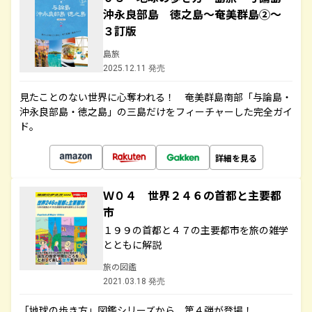
沖永良部島 徳之島～奄美群島②～
３訂版
島旅
2025.12.11 発売
見たことのない世界に心奪われる！ 奄美群島南部「与論島・
沖永良部島・徳之島」の三島だけをフィーチャーした完全ガイ
ド。
詳細を見る
Ｗ０４ 世界２４６の首都と主要都
市
１９９の首都と４７の主要都市を旅の雑学
とともに解説
旅の図鑑
2021.03.18 発売
「地球の歩き方」図鑑シリーズから、第４弾が登場！