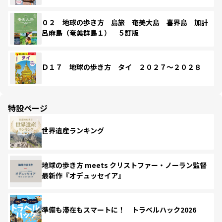
０２ 地球の歩き方 島旅 奄美大島 喜界島 加計
呂麻島（奄美群島１） ５訂版
Ｄ１７ 地球の歩き方 タイ ２０２７～２０２８
特設ページ
世界遺産ランキング
地球の歩き方 meets クリストファー・ノーラン監督
最新作『オデュッセイア』
準備も滞在もスマートに！ トラベルハック2026