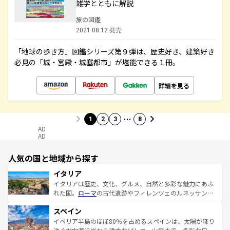
雑学とともに解説
旅の図鑑
2021.08.12 発売
「地球の歩き方」図鑑シリーズ第９弾は、歴史好き、建築好き
必見の「城・宮殿・城塞都市」が堪能できる１冊。
詳細を見る
…
1
2
3
8
AD
AD
人気の国と地域から探す
イタリア
イタリアは歴史、文化、グルメ、自然と多彩な魅力にあふ
れた国。
ローマ
の古代遺跡やフィレンツェのルネッサンス
美術、ヴェネツィアの運河など、歴史あるスポットはもち
スペイン
ろん、トスカーナの美しい田園風景やアマルフィ海岸の絶
景など、自然景観も見逃せない。観光の合間には、本場の
イベリア半島のほぼ80％を占めるスペインは、太陽が降り
ピザやパスタなど、絶品のイタリア料理を堪能することも