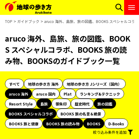
TOP
ガイドブック
aruco 海外、島旅、旅の図鑑、BOOKS スペシャルコラ
aruco 海外、島旅、旅の図鑑、BOOK
S スペシャルコラボ、BOOKS 旅の読
み物、BOOKSのガイドブック一覧
すべて
地球の歩き方 海外
地球の歩き方 Jシリーズ（国内）
aruco 海外
aruco 国内
Plat
ランキング&テクニック
Resort Style
島旅
御朱印
歴史時代
旅の図鑑
BOOKS スペシャルコラボ
BOOKS 旅の名言＆絶景
BOOKS 旅と健康
BOOKS 旅の読み物
BOOKS
D-Books
絞り込み条件を追加