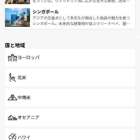
いビーチでリゾート気分を楽しむことができる。タイ料理
もっている。ヴィクトリア湾に広がる壮大な景色、近未来
るはずだ。 なお、新着のベトナム情報は
コンテンツ一覧
を
は世界的に有名で、屋台から高級レストランまで味覚を刺
的なアートスポット、そして歴史と現代が融合した町並
参照してほしい。
シンガポール
激する。気候は一年中温暖で、どの季節にも異なる楽しみ
み、どこを訪れても感動するはず。観光スポットが密集し
が待っている。親しみやすいタイの人々、仏教を中心とし
ており、効率よく見どころを回れるのも魅力。息をのむよ
アジアの交差点として多文化が融合した独自の魅力を放つ
た文化、そして多様な観光資源が、訪れる旅人を魅了し続
うな絶景から文化的な体験まで、香港を存分に楽しみ尽く
シンガポール。未来的な建築物が並ぶマリーナベイ、歴史
ける。 なお、新着のタイ情報は
コンテンツ一覧
を参照して
そう。 なお、新着の香港情報は
コンテンツ一覧
を参照して
と伝統を感じられるエスニックタウン、多数の緑豊かな公
ほしい。
ほしい。
園や自然保護区など、自然が調和した近代的な景観と文化
の多様性あふれるカラフルな町は、どこを歩いても新しい
国と地域
発見がある。さらに、治安のよさや充実した公共交通機関
も、旅行者にとっては魅力的なポイント。グルメも豊富
で、ホーカーズは地元の風情を楽しめる外せないスポット
ヨーロッパ
だ。訪れる人を飽きさせないシンガポールで、多様な魅力
を体感しよう。 なお、新着のシンガポール情報は
コンテン
ツ一覧
を参照してほしい。
北米
中南米
オセアニア
ハワイ