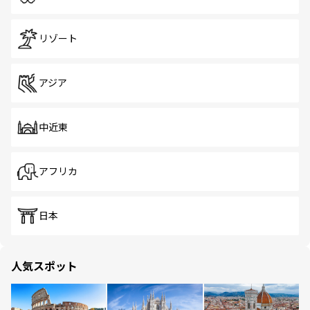
リゾート
アジア
中近東
アフリカ
日本
人気スポット