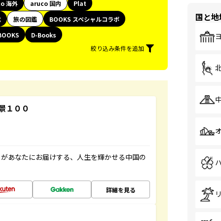
co 海外
aruco 国内
Plat
国と地
代
旅の図鑑
BOOKS スペシャルコラボ
BOOKS
D-Books
絞り込み条件を追加
景１００
」があなたにお届けする、人生を輝かせる中国の
詳細を見る