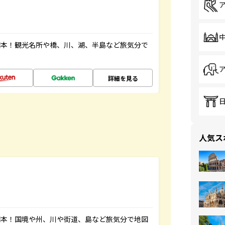
図本！観光名所や橋、川、湖、半島など旅気分で
詳細を見る
人気ス
図本！国境や州、川や街道、島など旅気分で地図