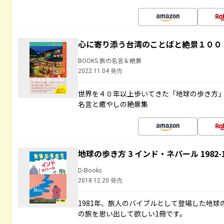
心に寄り添う台湾のことばと絶景１００
BOOKS 旅の名言＆絶景
2022.11.04 発売
世界を４０年以上歩いてきた「地球の歩き方
名言と癒やしの絶景集
地球の歩き方 3 インド・ネパール 1982
D-Books
2018.12.20 発売
1981年、旅人のバイブルとして登場した地
の旅を思い出して欲しい1冊です。