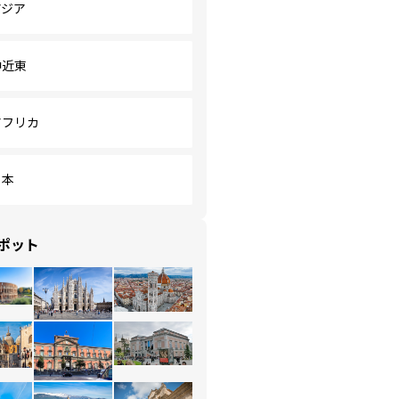
アジア
中近東
アフリカ
日本
ポット