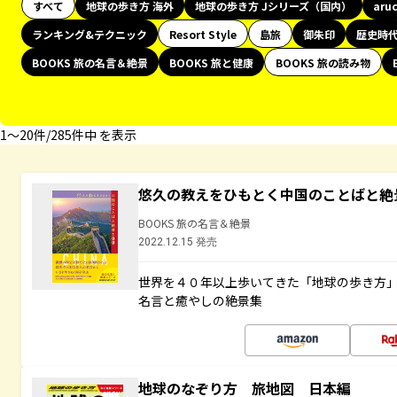
すべて
地球の歩き方 海外
地球の歩き方 Jシリーズ（国内）
aru
ランキング&テクニック
Resort Style
島旅
御朱印
歴史時
BOOKS 旅の名言＆絶景
BOOKS 旅と健康
BOOKS 旅の読み物
1〜20件/285件中 を表示
悠久の教えをひもとく中国のことばと絶
BOOKS 旅の名言＆絶景
2022.12.15 発売
世界を４０年以上歩いてきた「地球の歩き方
名言と癒やしの絶景集
地球のなぞり方 旅地図 日本編