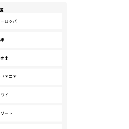
域
ヨーロッパ
北米
中南米
オセアニア
ハワイ
リゾート