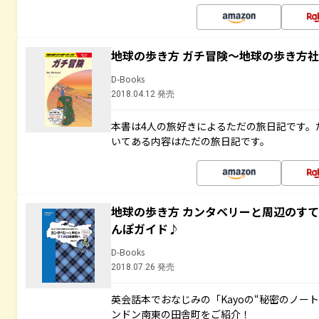
地球の歩き方 ガチ冒険～地球の歩き方
D-Books
2018.04.12 発売
本書は4人の旅好きによるただの旅日記です。
いてある内容はただの旅日記です。
地球の歩き方 カンタベリーと周辺のす
んぽガイド♪
D-Books
2018.07.26 発売
英会話本でおなじみの「Kayoの“秘密のノー
ンドン南東の田舎町をご紹介！