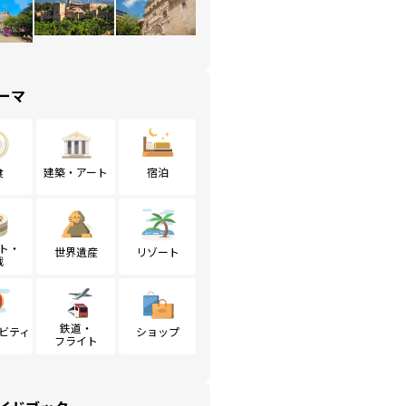
ーマ
食
建築・アート
宿泊
ト・
世界遺産
リゾート
戦
鉄道・
ビティ
ショップ
フライト