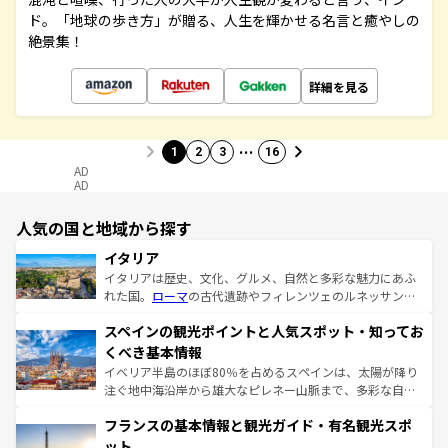
ド。「地球の歩き方」が贈る、人生を輝かせる名言と癒やしの
絶景集！
詳細を見る
…
1
2
3
16
AD
AD
人気の国と地域から探す
イタリア
イタリアは歴史、文化、グルメ、自然と多彩な魅力にあふ
れた国。
ローマ
の古代遺跡やフィレンツェのルネッサンス
美術、ヴェネツィアの運河など、歴史あるスポットはもち
スペインの観光ポイントと人気スポット・知ってお
ろん、トスカーナの美しい田園風景やアマルフィ海岸の絶
景など、自然景観も見逃せない。観光の合間には、本場の
くべき基本情報
ピザやパスタなど、絶品のイタリア料理を堪能することも
イベリア半島のほぼ80％を占めるスペインは、太陽が降り
できる。朝目覚めてから夜眠るまで、すべての瞬間を楽し
注ぐ地中海沿岸から雄大なピレネー山脈まで、多彩な自然
ませてくれるイタリアで、忘れられない旅をしてみよう！
と文化が詰まったヨーロッパ屈指の旅行先だ。多様な地域
なお、新着のイタリア情報は
コンテンツ一覧
を参照してほ
フランスの基本情報と観光ガイド・有名観光スポ
文化が根付くこの国では、情熱的なフラメンコ、熱気あふ
しい。
れる闘牛、そして美味しいタパスが生活の一部となってい
ット