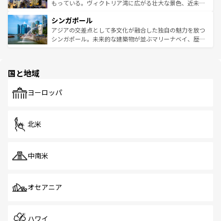
が旅行者を迎えてくれるので、きっと忘れられない旅にな
いビーチでリゾート気分を楽しむことができる。タイ料理
もっている。ヴィクトリア湾に広がる壮大な景色、近未来
るはずだ。 なお、新着のベトナム情報は
コンテンツ一覧
を
は世界的に有名で、屋台から高級レストランまで味覚を刺
的なアートスポット、そして歴史と現代が融合した町並
参照してほしい。
シンガポール
激する。気候は一年中温暖で、どの季節にも異なる楽しみ
み、どこを訪れても感動するはず。観光スポットが密集し
が待っている。親しみやすいタイの人々、仏教を中心とし
ており、効率よく見どころを回れるのも魅力。息をのむよ
アジアの交差点として多文化が融合した独自の魅力を放つ
た文化、そして多様な観光資源が、訪れる旅人を魅了し続
うな絶景から文化的な体験まで、香港を存分に楽しみ尽く
シンガポール。未来的な建築物が並ぶマリーナベイ、歴史
ける。 なお、新着のタイ情報は
コンテンツ一覧
を参照して
そう。 なお、新着の香港情報は
コンテンツ一覧
を参照して
と伝統を感じられるエスニックタウン、多数の緑豊かな公
ほしい。
ほしい。
園や自然保護区など、自然が調和した近代的な景観と文化
の多様性あふれるカラフルな町は、どこを歩いても新しい
国と地域
発見がある。さらに、治安のよさや充実した公共交通機関
も、旅行者にとっては魅力的なポイント。グルメも豊富
で、ホーカーズは地元の風情を楽しめる外せないスポット
ヨーロッパ
だ。訪れる人を飽きさせないシンガポールで、多様な魅力
を体感しよう。 なお、新着のシンガポール情報は
コンテン
ツ一覧
を参照してほしい。
北米
中南米
オセアニア
ハワイ