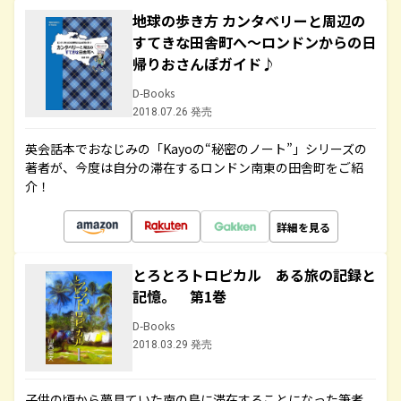
地球の歩き方 カンタベリーと周辺の
すてきな田舎町へ～ロンドンからの日
帰りおさんぽガイド♪
D-Books
2018.07.26 発売
英会話本でおなじみの「Kayoの“秘密のノート”」シリーズの
著者が、今度は自分の滞在するロンドン南東の田舎町をご紹
介！
詳細を見る
とろとろトロピカル ある旅の記録と
記憶。 第1巻
D-Books
2018.03.29 発売
子供の頃から夢見ていた南の島に滞在することになった筆者