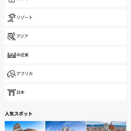
リゾート
アジア
中近東
アフリカ
日本
人気スポット