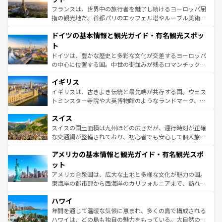
る。首都マドリードの洗練された雰囲気や、バルセロナの
フランスは、世界中の旅行者を魅了し続けるヨーロッパ屈
アートに溢れた街角から、地方では古代ローマ遺跡や中世
指の観光地だ。首都パリのエッフェル塔やルーブル美術館
の城塞都市、穏やかなビーチリゾートまで多彩な表情を見
といった象徴的なスポットから、田舎町の古風な美しさま
せる。地方によって風土や気候が異なるスペインはその個
ドイツの基本情報と観光ガイド・有名観光スポッ
で、幅広い魅力が詰まっている。華麗な宮殿、歴史的な大
性で訪れる人を魅了する。 なお、新着のスペイン情報は
コ
聖堂、美しいビーチ、そして豊かな自然が、訪れる者を心
ト
ンテンツ一覧
を参照してほしい。
から魅了する。また、フランスは美食の国としても知ら
ドイツは、豊かな歴史と多彩な文化が交差するヨーロッパ
れ、フランス料理はユネスコ無形文化遺産にも登録されて
の中心に位置する国。中世の街並みが残るロマンチック街
いる。シャンパンの発祥地であるランス、プロヴァンスの
道から、未来を先取りするようなモダンな都市まで多様な
香り高いラベンダー畑など、多彩な楽しみ方が可能だ。さ
イギリス
顔を持つこの国は、どこを歩いても飽きることがない。ベ
らに、パリ以外の地域にも魅力が溢れており、どの街角に
ルリンの文化的活気、バイエルン州のアルプスの絶景、そ
イギリスは、古きよき伝統と最先端が共存する国。ウェス
も豊かな歴史と文化が息づいている。パリ以外の個性あふ
してライン川沿いのワイン畑といった風景は必見。ビール
トミンスター寺院や大英博物館のようなランドマーク、歴
れる地方に足を運ぶとそれぞれで全く異なる文化を体験で
とソーセージを味わいながら地元の人と過ごす楽しい時間
史ある大学都市、美しい丘陵地帯や牧歌的な風景など、エ
きるだろう。 なお、新着のフランス情報は
コンテンツ一覧
スイス
は、お酒好きな人にはぜひ体験してほしい。 なお、新着の
リアごとに異なる魅力がある。また、優雅なアフタヌーン
を参照してほしい。
ドイツ情報は
コンテンツ一覧
を参照してほしい。
ティー、ビール好きにはたまらない英国パブ、サッカー観
スイスの国土面積は九州ほどの広さだが、運行時刻が正確
戦など、本場だからこそできる体験も豊富。イギリスを旅
な交通網が整備されており、初心者でも安心して個人旅行
して楽しみつくそう。 なお、新着のイギリス情報は
コンテ
を楽しめる。日本同様に時刻表どおりの旅が可能だ。中世
アメリカの基本情報と観光ガイド・有名観光スポ
ンツ一覧
を参照してほしい。
の建物がそのまま残る町や、スイスならではのユニークな
博物館もあり、アルプス観光だけでなく町歩きも満喫する
ット
ことができる。国民の所得が高いため物価も高いが、旅行
アメリカ合衆国は、広大な土地と多様な文化が魅力の国。
者向けの交通パス提供のサービスもあり、うまく活用すれ
東海岸の都市部から西海岸のカリフォルニアまで、訪れる
ば市内交通費無料で観光を楽しむこともできる。 なお、新
場所ごとに異なる風景と体験が待っている。ニューヨーク
着のスイス情報は
コンテンツ一覧
を参照してほしい。
ハワイ
のような巨大都市は、観光、ショッピング、エンターテイ
ンメントが詰まった刺激的なスポットだ。一方、アメリカ
年間を通じて温暖な気候に恵まれ、多くの島で構成される
西部には大自然が広がり、グランドキャニオンやイエロー
ハワイは、どの島も独自の魅力をもっている。大自然の神