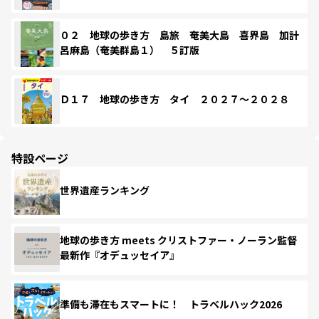
０２ 地球の歩き方 島旅 奄美大島 喜界島 加計
呂麻島（奄美群島１） ５訂版
Ｄ１７ 地球の歩き方 タイ ２０２７～２０２８
特設ページ
世界遺産ランキング
地球の歩き方 meets クリストファー・ノーラン監督
最新作『オデュッセイア』
準備も滞在もスマートに！ トラベルハック2026