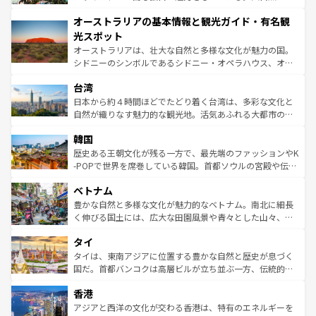
ストーン国立公園といった絶景が堪能できる。さらに、南
秘を感じたいなら、火山が生み出した壮大な景観を誇るハ
オーストラリアの基本情報と観光ガイド・有名観
部のニューオーリンズでは、音楽と美食が融合した独特の
ワイ島は見逃せない。また、定番の観光地といえばオアフ
文化が魅力。旅行者はアメリカの各地域で異なる魅力を楽
島だが、静かな自然を求めるならマウイ島やカウアイ島が
光スポット
しみながら、その多様性と豊かな歴史を感じることができ
おすすめ。エメラルドグリーンに輝く海をはじめ、豊かな
オーストラリアは、壮大な自然と多様な文化が魅力の国。
るだろう。車でのロードトリップや列車の旅も、アメリカ
文化や歴史が息づいている。「アロハスピリット」と呼ば
シドニーのシンボルであるシドニー・オペラハウス、オー
ならではの贅沢な旅のスタイルだ。 なお、新着のアメリカ
れるおもてなしの心で訪れる人々を迎えてくれるハワイの
ストラリア東海岸北部に広がる大サンゴ礁地帯グレートバ
情報は
コンテンツ一覧
を参照してほしい。
人々、おいしいローカルフードやハワイアンミュージッ
台湾
リアリーフや大陸中央部にそびえるウルル（エアーズロッ
ク、伝統的なフラダンスなど、すべてがハワイの魅力を彩
ク）、タスマニアの美しい原生林やケアンズの熱帯雨林な
日本から約４時間ほどでたどり着く台湾は、多彩な文化と
っている。訪れるたびに新しい発見と感動が待っているハ
ど、見どころがたくさん。また、カフェやワイン、オージ
自然が織りなす魅力的な観光地。活気あふれる大都市の台
ワイを、存分に味わってほしい。 なお、新着のハワイ情報
ービーフなどの食文化も豊かで、美味しいものであふれて
北やノスタルジックな町並みが人気な九份（ジォウフェ
は
コンテンツ一覧
を参照してほしい。
韓国
いる。アクティビティも充実しており、サーフィンやダイ
ン）、静ひつな山岳地帯である台湾東部など、都市の喧騒
ビング、ハイキングなど、アウトドア好きにはたまらな
と山間の静けさが共存しており、訪れる人に新しい発見と
歴史ある王朝文化が残る一方で、最先端のファッションやK
い。オーストラリアの多彩な魅力を存分に味わいつくそ
驚きをもたらしてくれる。また、奥深い台湾の食文化も魅
-POPで世界を席巻している韓国。首都ソウルの宮殿や伝統
う。 なお、新着のオーストラリア情報は
コンテンツ一覧
を
力で、夜市などの屋台グルメから高級料理、ヘルシーで美
家屋が並ぶエリアでは韓国の歴史と文化に浸ることがで
参照してほしい。
ベトナム
容にもいいと評判のスイーツなど、バラエティ豊かな料理
き、地方に足を延ばせば四季折々の自然美を楽しむことが
が味わえる。 なお、新着の台湾情報は
コンテンツ一覧
を参
できる。そして、キムチや焼肉、絶品のストリートフード
豊かな自然と多様な文化が魅力的なベトナム。南北に細長
照してほしい。
まで、さまざまな韓国料理が待っている。夜には、韓国な
く伸びる国土には、広大な田園風景や青々とした山々、世
らではのナイトライフも堪能できる。あたたかいホスピタ
界遺産に登録された壮大な自然景観が点在し、都市部では
タイ
リティに包まれながら、韓国の多彩な魅力を心ゆくまで味
急速な発展と共に伝統が息づく。ハノイの古い町並みやホ
わってみてほしい。 なお、新着の韓国情報は
コンテンツ一
ーチミン市のフランス統治時代の建物も、独特の雰囲気を
タイは、東南アジアに位置する豊かな自然と歴史が息づく
覧
を参照してほしい。
醸し出している。また、バラエティの豊かさとおいしさで
国だ。首都バンコクは高層ビルが立ち並ぶ一方、伝統的な
世界中の食通を魅了してやまないベトナム料理も魅力のひ
寺院や市場がいたるところに点在し、古きよき文化と現代
香港
とつ。フォーやバインミー、ベトナムコーヒーなどは、ぜ
の活気が交差している。北部ではチェンマイなどの山岳地
ひ現地で味わいたい。どの地域を訪れてもあたたかい人々
帯で自然と触れ合い、南部ではプーケットやクラビの美し
アジアと西洋の文化が交わる香港は、特有のエネルギーを