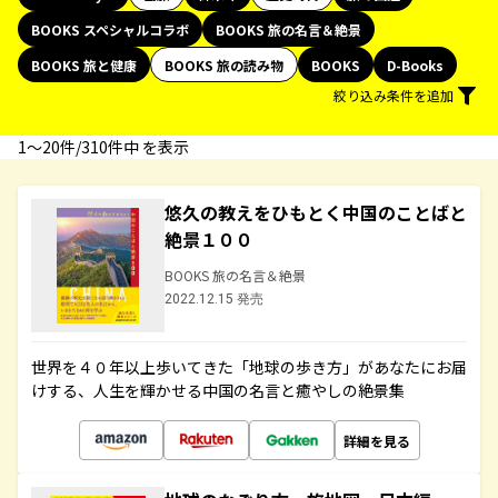
BOOKS スペシャルコラボ
BOOKS 旅の名言＆絶景
BOOKS 旅と健康
BOOKS 旅の読み物
BOOKS
D-Books
絞り込み条件を追加
1〜20件/310件中 を表示
悠久の教えをひもとく中国のことばと
絶景１００
BOOKS 旅の名言＆絶景
2022.12.15 発売
世界を４０年以上歩いてきた「地球の歩き方」があなたにお届
けする、人生を輝かせる中国の名言と癒やしの絶景集
詳細を見る