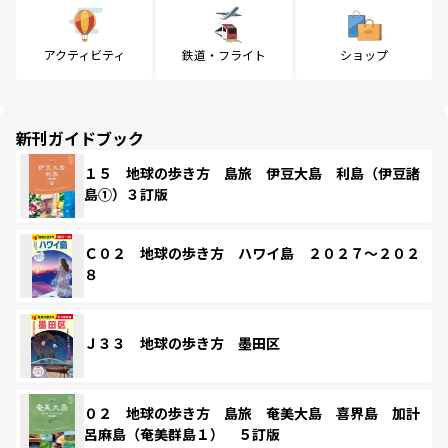
アクティビティ
鉄道・フライト
ショップ
新刊ガイドブック
１５ 地球の歩き方 島旅 伊豆大島 利島（伊豆諸
島①）３訂版
Ｃ０２ 地球の歩き方 ハワイ島 ２０２７～２０２
８
Ｊ３３ 地球の歩き方 墨田区
０２ 地球の歩き方 島旅 奄美大島 喜界島 加計
呂麻島（奄美群島１） ５訂版