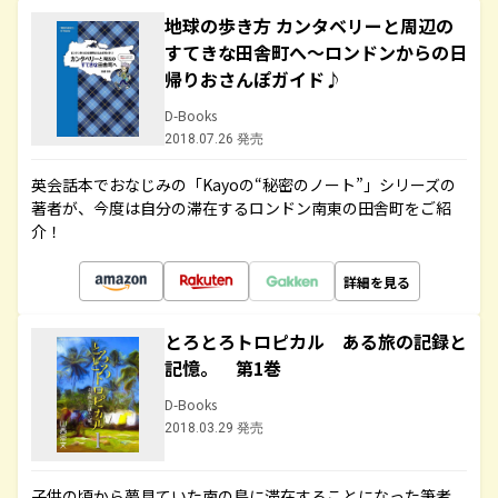
地球の歩き方 カンタベリーと周辺の
すてきな田舎町へ～ロンドンからの日
帰りおさんぽガイド♪
D-Books
2018.07.26 発売
英会話本でおなじみの「Kayoの“秘密のノート”」シリーズの
著者が、今度は自分の滞在するロンドン南東の田舎町をご紹
介！
詳細を見る
とろとろトロピカル ある旅の記録と
記憶。 第1巻
D-Books
2018.03.29 発売
子供の頃から夢見ていた南の島に滞在することになった筆者