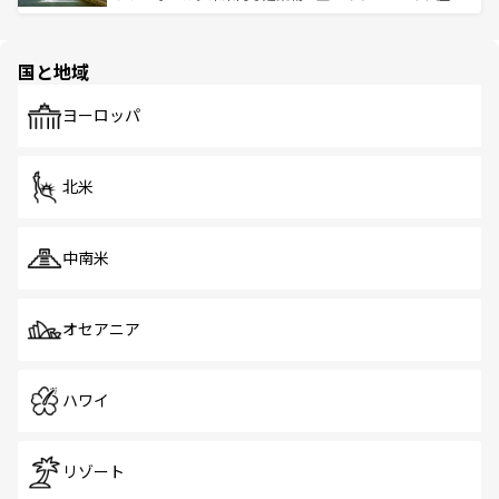
ける。 なお、新着のタイ情報は
コンテンツ一覧
を参照して
そう。 なお、新着の香港情報は
コンテンツ一覧
を参照して
と伝統を感じられるエスニックタウン、多数の緑豊かな公
ほしい。
ほしい。
園や自然保護区など、自然が調和した近代的な景観と文化
の多様性あふれるカラフルな町は、どこを歩いても新しい
国と地域
発見がある。さらに、治安のよさや充実した公共交通機関
も、旅行者にとっては魅力的なポイント。グルメも豊富
で、ホーカーズは地元の風情を楽しめる外せないスポット
ヨーロッパ
だ。訪れる人を飽きさせないシンガポールで、多様な魅力
を体感しよう。 なお、新着のシンガポール情報は
コンテン
ツ一覧
を参照してほしい。
北米
中南米
オセアニア
ハワイ
リゾート