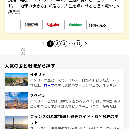
ド。「地球の歩き方」が贈る、人生を輝かせる名言と癒やしの
絶景集！
詳細を見る
…
1
2
3
19
AD
AD
人気の国と地域から探す
イタリア
イタリアは歴史、文化、グルメ、自然と多彩な魅力にあふ
れた国。
ローマ
の古代遺跡やフィレンツェのルネッサンス
美術、ヴェネツィアの運河など、歴史あるスポットはもち
スペイン
ろん、トスカーナの美しい田園風景やアマルフィ海岸の絶
景など、自然景観も見逃せない。観光の合間には、本場の
イベリア半島のほぼ80％を占めるスペインは、太陽が降り
ピザやパスタなど、絶品のイタリア料理を堪能することも
注ぐ地中海沿岸から雄大なピレネー山脈まで、多彩な自然
できる。朝目覚めてから夜眠るまで、すべての瞬間を楽し
と文化が詰まったヨーロッパ屈指の旅行先だ。多様な地域
フランスの基本情報と観光ガイド・有名観光スポ
ませてくれるイタリアで、忘れられない旅をしてみよう！
文化が根付くこの国では、情熱的なフラメンコ、熱気あふ
なお、新着のイタリア情報は
コンテンツ一覧
を参照してほ
れる闘牛、そして美味しいタパスが生活の一部となってい
ット
しい。
る。首都マドリードの洗練された雰囲気や、バルセロナの
フランスは、世界中の旅行者を魅了し続けるヨーロッパ屈