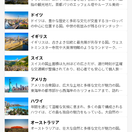
アートに溢れた街角から、地方では古代ローマ遺跡や中世
指の観光地だ。首都パリのエッフェル塔やルーブル美術館
の城塞都市、穏やかなビーチリゾートまで多彩な表情を見
といった象徴的なスポットから、田舎町の古風な美しさま
せる。地方によって風土や気候が異なるスペインはその個
ドイツ
で、幅広い魅力が詰まっている。華麗な宮殿、歴史的な大
性で訪れる人を魅了する。 なお、新着のスペイン情報は
コ
聖堂、美しいビーチ、そして豊かな自然が、訪れる者を心
ドイツは、豊かな歴史と多彩な文化が交差するヨーロッパ
ンテンツ一覧
を参照してほしい。
から魅了する。また、フランスは美食の国としても知ら
の中心に位置する国。中世の街並みが残るロマンチック街
れ、フランス料理はユネスコ無形文化遺産にも登録されて
道から、未来を先取りするようなモダンな都市まで多様な
イギリス
いる。シャンパンの発祥地であるランス、プロヴァンスの
顔を持つこの国は、どこを歩いても飽きることがない。ベ
香り高いラベンダー畑など、多彩な楽しみ方が可能だ。さ
ルリンの文化的活気、バイエルン州のアルプスの絶景、そ
イギリスは、古きよき伝統と最先端が共存する国。ウェス
らに、パリ以外の地域にも魅力が溢れており、どの街角に
してライン川沿いのワイン畑といった風景は必見。ビール
トミンスター寺院や大英博物館のようなランドマーク、歴
も豊かな歴史と文化が息づいている。パリ以外の個性あふ
とソーセージを味わいながら地元の人と過ごす楽しい時間
史ある大学都市、美しい丘陵地帯や牧歌的な風景など、エ
れる地方に足を運ぶとそれぞれで全く異なる文化を体験で
スイス
は、お酒好きな人にはぜひ体験してほしい。 なお、新着の
リアごとに異なる魅力がある。また、優雅なアフタヌーン
きるだろう。 なお、新着のフランス情報は
コンテンツ一覧
ドイツ情報は
コンテンツ一覧
を参照してほしい。
ティー、ビール好きにはたまらない英国パブ、サッカー観
スイスの国土面積は九州ほどの広さだが、運行時刻が正確
を参照してほしい。
戦など、本場だからこそできる体験も豊富。イギリスを旅
な交通網が整備されており、初心者でも安心して個人旅行
して楽しみつくそう。 なお、新着のイギリス情報は
コンテ
を楽しめる。日本同様に時刻表どおりの旅が可能だ。中世
アメリカ
ンツ一覧
を参照してほしい。
の建物がそのまま残る町や、スイスならではのユニークな
博物館もあり、アルプス観光だけでなく町歩きも満喫する
アメリカ合衆国は、広大な土地と多様な文化が魅力の国。
ことができる。国民の所得が高いため物価も高いが、旅行
東海岸の都市部から西海岸のカリフォルニアまで、訪れる
者向けの交通パス提供のサービスもあり、うまく活用すれ
場所ごとに異なる風景と体験が待っている。ニューヨーク
ハワイ
ば市内交通費無料で観光を楽しむこともできる。 なお、新
のような巨大都市は、観光、ショッピング、エンターテイ
着のスイス情報は
コンテンツ一覧
を参照してほしい。
ンメントが詰まった刺激的なスポットだ。一方、アメリカ
年間を通じて温暖な気候に恵まれ、多くの島で構成される
西部には大自然が広がり、グランドキャニオンやイエロー
ハワイは、どの島も独自の魅力をもっている。大自然の神
ストーン国立公園といった絶景が堪能できる。さらに、南
秘を感じたいなら、火山が生み出した壮大な景観を誇るハ
オーストラリア
部のニューオーリンズでは、音楽と美食が融合した独特の
ワイ島は見逃せない。また、定番の観光地といえばオアフ
文化が魅力。旅行者はアメリカの各地域で異なる魅力を楽
島だが、静かな自然を求めるならマウイ島やカウアイ島が
オーストラリアは、壮大な自然と多様な文化が魅力の国。