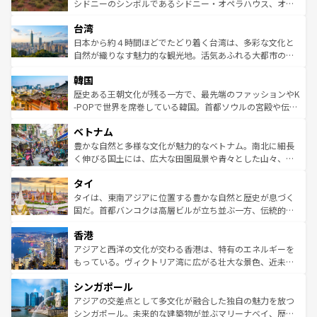
しみながら、その多様性と豊かな歴史を感じることができ
おすすめ。エメラルドグリーンに輝く海をはじめ、豊かな
シドニーのシンボルであるシドニー・オペラハウス、オー
るだろう。車でのロードトリップや列車の旅も、アメリカ
文化や歴史が息づいている。「アロハスピリット」と呼ば
ストラリア東海岸北部に広がる大サンゴ礁地帯グレートバ
ならではの贅沢な旅のスタイルだ。 なお、新着のアメリカ
台湾
れるおもてなしの心で訪れる人々を迎えてくれるハワイの
リアリーフや大陸中央部にそびえるウルル（エアーズロッ
情報は
コンテンツ一覧
を参照してほしい。
人々、おいしいローカルフードやハワイアンミュージッ
ク）、タスマニアの美しい原生林やケアンズの熱帯雨林な
日本から約４時間ほどでたどり着く台湾は、多彩な文化と
ク、伝統的なフラダンスなど、すべてがハワイの魅力を彩
ど、見どころがたくさん。また、カフェやワイン、オージ
自然が織りなす魅力的な観光地。活気あふれる大都市の台
っている。訪れるたびに新しい発見と感動が待っているハ
ービーフなどの食文化も豊かで、美味しいものであふれて
北やノスタルジックな町並みが人気な九份（ジォウフェ
ワイを、存分に味わってほしい。 なお、新着のハワイ情報
韓国
いる。アクティビティも充実しており、サーフィンやダイ
ン）、静ひつな山岳地帯である台湾東部など、都市の喧騒
は
コンテンツ一覧
を参照してほしい。
ビング、ハイキングなど、アウトドア好きにはたまらな
と山間の静けさが共存しており、訪れる人に新しい発見と
歴史ある王朝文化が残る一方で、最先端のファッションやK
い。オーストラリアの多彩な魅力を存分に味わいつくそ
驚きをもたらしてくれる。また、奥深い台湾の食文化も魅
-POPで世界を席巻している韓国。首都ソウルの宮殿や伝統
う。 なお、新着のオーストラリア情報は
コンテンツ一覧
を
力で、夜市などの屋台グルメから高級料理、ヘルシーで美
家屋が並ぶエリアでは韓国の歴史と文化に浸ることがで
参照してほしい。
ベトナム
容にもいいと評判のスイーツなど、バラエティ豊かな料理
き、地方に足を延ばせば四季折々の自然美を楽しむことが
が味わえる。 なお、新着の台湾情報は
コンテンツ一覧
を参
できる。そして、キムチや焼肉、絶品のストリートフード
豊かな自然と多様な文化が魅力的なベトナム。南北に細長
照してほしい。
まで、さまざまな韓国料理が待っている。夜には、韓国な
く伸びる国土には、広大な田園風景や青々とした山々、世
らではのナイトライフも堪能できる。あたたかいホスピタ
界遺産に登録された壮大な自然景観が点在し、都市部では
タイ
リティに包まれながら、韓国の多彩な魅力を心ゆくまで味
急速な発展と共に伝統が息づく。ハノイの古い町並みやホ
わってみてほしい。 なお、新着の韓国情報は
コンテンツ一
ーチミン市のフランス統治時代の建物も、独特の雰囲気を
タイは、東南アジアに位置する豊かな自然と歴史が息づく
覧
を参照してほしい。
醸し出している。また、バラエティの豊かさとおいしさで
国だ。首都バンコクは高層ビルが立ち並ぶ一方、伝統的な
世界中の食通を魅了してやまないベトナム料理も魅力のひ
寺院や市場がいたるところに点在し、古きよき文化と現代
香港
とつ。フォーやバインミー、ベトナムコーヒーなどは、ぜ
の活気が交差している。北部ではチェンマイなどの山岳地
ひ現地で味わいたい。どの地域を訪れてもあたたかい人々
帯で自然と触れ合い、南部ではプーケットやクラビの美し
アジアと西洋の文化が交わる香港は、特有のエネルギーを
が旅行者を迎えてくれるので、きっと忘れられない旅にな
いビーチでリゾート気分を楽しむことができる。タイ料理
もっている。ヴィクトリア湾に広がる壮大な景色、近未来
るはずだ。 なお、新着のベトナム情報は
コンテンツ一覧
を
は世界的に有名で、屋台から高級レストランまで味覚を刺
的なアートスポット、そして歴史と現代が融合した町並
参照してほしい。
シンガポール
激する。気候は一年中温暖で、どの季節にも異なる楽しみ
み、どこを訪れても感動するはず。観光スポットが密集し
が待っている。親しみやすいタイの人々、仏教を中心とし
ており、効率よく見どころを回れるのも魅力。息をのむよ
アジアの交差点として多文化が融合した独自の魅力を放つ
た文化、そして多様な観光資源が、訪れる旅人を魅了し続
うな絶景から文化的な体験まで、香港を存分に楽しみ尽く
シンガポール。未来的な建築物が並ぶマリーナベイ、歴史