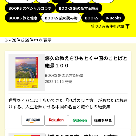
BOOKS スペシャルコラボ
BOOKS 旅の名言＆絶景
BOOKS 旅と健康
BOOKS 旅の読み物
BOOKS
D-Books
絞り込み条件を追加
1〜20件/369件中 を表示
悠久の教えをひもとく中国のことばと
絶景１００
BOOKS 旅の名言＆絶景
2022.12.15 発売
世界を４０年以上歩いてきた「地球の歩き方」があなたにお届
けする、人生を輝かせる中国の名言と癒やしの絶景集
詳細を見る