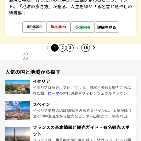
ド。「地球の歩き方」が贈る、人生を輝かせる名言と癒やしの
絶景集！
詳細を見る
…
1
2
3
18
AD
AD
人気の国と地域から探す
イタリア
イタリアは歴史、文化、グルメ、自然と多彩な魅力にあふ
れた国。
ローマ
の古代遺跡やフィレンツェのルネッサンス
美術、ヴェネツィアの運河など、歴史あるスポットはもち
スペイン
ろん、トスカーナの美しい田園風景やアマルフィ海岸の絶
景など、自然景観も見逃せない。観光の合間には、本場の
イベリア半島のほぼ80％を占めるスペインは、太陽が降り
ピザやパスタなど、絶品のイタリア料理を堪能することも
注ぐ地中海沿岸から雄大なピレネー山脈まで、多彩な自然
できる。朝目覚めてから夜眠るまで、すべての瞬間を楽し
と文化が詰まったヨーロッパ屈指の旅行先だ。多様な地域
フランスの基本情報と観光ガイド・有名観光スポ
ませてくれるイタリアで、忘れられない旅をしてみよう！
文化が根付くこの国では、情熱的なフラメンコ、熱気あふ
なお、新着のイタリア情報は
コンテンツ一覧
を参照してほ
れる闘牛、そして美味しいタパスが生活の一部となってい
ット
しい。
る。首都マドリードの洗練された雰囲気や、バルセロナの
フランスは、世界中の旅行者を魅了し続けるヨーロッパ屈