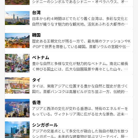
しみながら、その多様性と豊かな歴史を感じることができ
おすすめ。エメラルドグリーンに輝く海をはじめ、豊かな
シドニーのシンボルであるシドニー・オペラハウス、オー
るだろう。車でのロードトリップや列車の旅も、アメリカ
文化や歴史が息づいている。「アロハスピリット」と呼ば
ストラリア東海岸北部に広がる大サンゴ礁地帯グレートバ
ならではの贅沢な旅のスタイルだ。 なお、新着のアメリカ
台湾
れるおもてなしの心で訪れる人々を迎えてくれるハワイの
リアリーフや大陸中央部にそびえるウルル（エアーズロッ
情報は
コンテンツ一覧
を参照してほしい。
人々、おいしいローカルフードやハワイアンミュージッ
ク）、タスマニアの美しい原生林やケアンズの熱帯雨林な
日本から約４時間ほどでたどり着く台湾は、多彩な文化と
ク、伝統的なフラダンスなど、すべてがハワイの魅力を彩
ど、見どころがたくさん。また、カフェやワイン、オージ
自然が織りなす魅力的な観光地。活気あふれる大都市の台
っている。訪れるたびに新しい発見と感動が待っているハ
ービーフなどの食文化も豊かで、美味しいものであふれて
北やノスタルジックな町並みが人気な九份（ジォウフェ
ワイを、存分に味わってほしい。 なお、新着のハワイ情報
韓国
いる。アクティビティも充実しており、サーフィンやダイ
ン）、静ひつな山岳地帯である台湾東部など、都市の喧騒
は
コンテンツ一覧
を参照してほしい。
ビング、ハイキングなど、アウトドア好きにはたまらな
と山間の静けさが共存しており、訪れる人に新しい発見と
歴史ある王朝文化が残る一方で、最先端のファッションやK
い。オーストラリアの多彩な魅力を存分に味わいつくそ
驚きをもたらしてくれる。また、奥深い台湾の食文化も魅
-POPで世界を席巻している韓国。首都ソウルの宮殿や伝統
う。 なお、新着のオーストラリア情報は
コンテンツ一覧
を
力で、夜市などの屋台グルメから高級料理、ヘルシーで美
家屋が並ぶエリアでは韓国の歴史と文化に浸ることがで
参照してほしい。
ベトナム
容にもいいと評判のスイーツなど、バラエティ豊かな料理
き、地方に足を延ばせば四季折々の自然美を楽しむことが
が味わえる。 なお、新着の台湾情報は
コンテンツ一覧
を参
できる。そして、キムチや焼肉、絶品のストリートフード
豊かな自然と多様な文化が魅力的なベトナム。南北に細長
照してほしい。
まで、さまざまな韓国料理が待っている。夜には、韓国な
く伸びる国土には、広大な田園風景や青々とした山々、世
らではのナイトライフも堪能できる。あたたかいホスピタ
界遺産に登録された壮大な自然景観が点在し、都市部では
タイ
リティに包まれながら、韓国の多彩な魅力を心ゆくまで味
急速な発展と共に伝統が息づく。ハノイの古い町並みやホ
わってみてほしい。 なお、新着の韓国情報は
コンテンツ一
ーチミン市のフランス統治時代の建物も、独特の雰囲気を
タイは、東南アジアに位置する豊かな自然と歴史が息づく
覧
を参照してほしい。
醸し出している。また、バラエティの豊かさとおいしさで
国だ。首都バンコクは高層ビルが立ち並ぶ一方、伝統的な
世界中の食通を魅了してやまないベトナム料理も魅力のひ
寺院や市場がいたるところに点在し、古きよき文化と現代
香港
とつ。フォーやバインミー、ベトナムコーヒーなどは、ぜ
の活気が交差している。北部ではチェンマイなどの山岳地
ひ現地で味わいたい。どの地域を訪れてもあたたかい人々
帯で自然と触れ合い、南部ではプーケットやクラビの美し
アジアと西洋の文化が交わる香港は、特有のエネルギーを
が旅行者を迎えてくれるので、きっと忘れられない旅にな
いビーチでリゾート気分を楽しむことができる。タイ料理
もっている。ヴィクトリア湾に広がる壮大な景色、近未来
るはずだ。 なお、新着のベトナム情報は
コンテンツ一覧
を
は世界的に有名で、屋台から高級レストランまで味覚を刺
的なアートスポット、そして歴史と現代が融合した町並
参照してほしい。
シンガポール
激する。気候は一年中温暖で、どの季節にも異なる楽しみ
み、どこを訪れても感動するはず。観光スポットが密集し
が待っている。親しみやすいタイの人々、仏教を中心とし
ており、効率よく見どころを回れるのも魅力。息をのむよ
アジアの交差点として多文化が融合した独自の魅力を放つ
た文化、そして多様な観光資源が、訪れる旅人を魅了し続
うな絶景から文化的な体験まで、香港を存分に楽しみ尽く
シンガポール。未来的な建築物が並ぶマリーナベイ、歴史