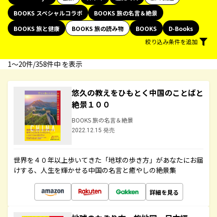
BOOKS スペシャルコラボ
BOOKS 旅の名言＆絶景
BOOKS 旅と健康
BOOKS 旅の読み物
BOOKS
D-Books
絞り込み条件を追加
1〜20件/358件中 を表示
悠久の教えをひもとく中国のことばと
絶景１００
BOOKS 旅の名言＆絶景
2022.12.15 発売
世界を４０年以上歩いてきた「地球の歩き方」があなたにお届
けする、人生を輝かせる中国の名言と癒やしの絶景集
詳細を見る