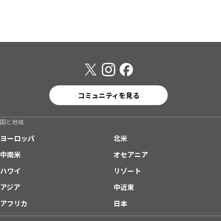
コミュニティを見る
国と地域
ヨーロッパ
北米
中南米
オセアニア
ハワイ
リゾート
アジア
中近東
アフリカ
日本