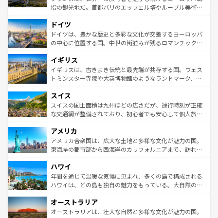
アートに溢れた街角から、地方では古代ローマ遺跡や中世
指の観光地だ。首都パリのエッフェル塔やルーブル美術館
の城塞都市、穏やかなビーチリゾートまで多彩な表情を見
といった象徴的なスポットから、田舎町の古風な美しさま
せる。地方によって風土や気候が異なるスペインはその個
ドイツ
で、幅広い魅力が詰まっている。華麗な宮殿、歴史的な大
性で訪れる人を魅了する。 なお、新着のスペイン情報は
コ
聖堂、美しいビーチ、そして豊かな自然が、訪れる者を心
ドイツは、豊かな歴史と多彩な文化が交差するヨーロッパ
ンテンツ一覧
を参照してほしい。
から魅了する。また、フランスは美食の国としても知ら
の中心に位置する国。中世の街並みが残るロマンチック街
れ、フランス料理はユネスコ無形文化遺産にも登録されて
道から、未来を先取りするようなモダンな都市まで多様な
イギリス
いる。シャンパンの発祥地であるランス、プロヴァンスの
顔を持つこの国は、どこを歩いても飽きることがない。ベ
香り高いラベンダー畑など、多彩な楽しみ方が可能だ。さ
ルリンの文化的活気、バイエルン州のアルプスの絶景、そ
イギリスは、古きよき伝統と最先端が共存する国。ウェス
らに、パリ以外の地域にも魅力が溢れており、どの街角に
してライン川沿いのワイン畑といった風景は必見。ビール
トミンスター寺院や大英博物館のようなランドマーク、歴
も豊かな歴史と文化が息づいている。パリ以外の個性あふ
とソーセージを味わいながら地元の人と過ごす楽しい時間
史ある大学都市、美しい丘陵地帯や牧歌的な風景など、エ
れる地方に足を運ぶとそれぞれで全く異なる文化を体験で
スイス
は、お酒好きな人にはぜひ体験してほしい。 なお、新着の
リアごとに異なる魅力がある。また、優雅なアフタヌーン
きるだろう。 なお、新着のフランス情報は
コンテンツ一覧
ドイツ情報は
コンテンツ一覧
を参照してほしい。
ティー、ビール好きにはたまらない英国パブ、サッカー観
スイスの国土面積は九州ほどの広さだが、運行時刻が正確
を参照してほしい。
戦など、本場だからこそできる体験も豊富。イギリスを旅
な交通網が整備されており、初心者でも安心して個人旅行
して楽しみつくそう。 なお、新着のイギリス情報は
コンテ
を楽しめる。日本同様に時刻表どおりの旅が可能だ。中世
アメリカ
ンツ一覧
を参照してほしい。
の建物がそのまま残る町や、スイスならではのユニークな
博物館もあり、アルプス観光だけでなく町歩きも満喫する
アメリカ合衆国は、広大な土地と多様な文化が魅力の国。
ことができる。国民の所得が高いため物価も高いが、旅行
東海岸の都市部から西海岸のカリフォルニアまで、訪れる
者向けの交通パス提供のサービスもあり、うまく活用すれ
場所ごとに異なる風景と体験が待っている。ニューヨーク
ハワイ
ば市内交通費無料で観光を楽しむこともできる。 なお、新
のような巨大都市は、観光、ショッピング、エンターテイ
着のスイス情報は
コンテンツ一覧
を参照してほしい。
ンメントが詰まった刺激的なスポットだ。一方、アメリカ
年間を通じて温暖な気候に恵まれ、多くの島で構成される
西部には大自然が広がり、グランドキャニオンやイエロー
ハワイは、どの島も独自の魅力をもっている。大自然の神
ストーン国立公園といった絶景が堪能できる。さらに、南
秘を感じたいなら、火山が生み出した壮大な景観を誇るハ
オーストラリア
部のニューオーリンズでは、音楽と美食が融合した独特の
ワイ島は見逃せない。また、定番の観光地といえばオアフ
文化が魅力。旅行者はアメリカの各地域で異なる魅力を楽
島だが、静かな自然を求めるならマウイ島やカウアイ島が
オーストラリアは、壮大な自然と多様な文化が魅力の国。