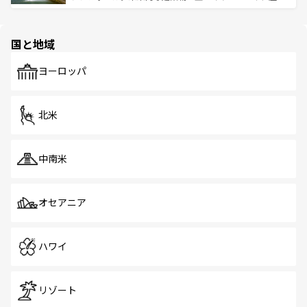
ける。 なお、新着のタイ情報は
コンテンツ一覧
を参照して
そう。 なお、新着の香港情報は
コンテンツ一覧
を参照して
と伝統を感じられるエスニックタウン、多数の緑豊かな公
ほしい。
ほしい。
園や自然保護区など、自然が調和した近代的な景観と文化
の多様性あふれるカラフルな町は、どこを歩いても新しい
国と地域
発見がある。さらに、治安のよさや充実した公共交通機関
も、旅行者にとっては魅力的なポイント。グルメも豊富
で、ホーカーズは地元の風情を楽しめる外せないスポット
ヨーロッパ
だ。訪れる人を飽きさせないシンガポールで、多様な魅力
を体感しよう。 なお、新着のシンガポール情報は
コンテン
ツ一覧
を参照してほしい。
北米
中南米
オセアニア
ハワイ
リゾート