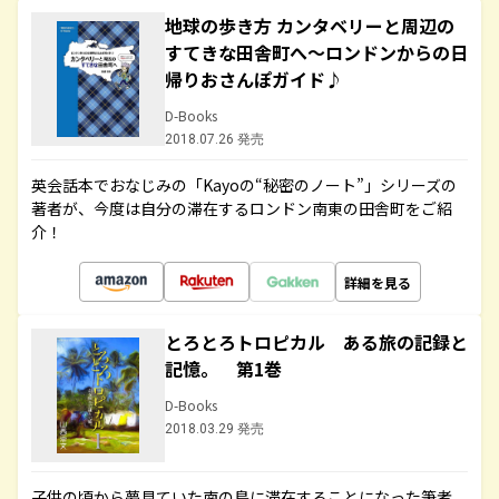
地球の歩き方 カンタベリーと周辺の
すてきな田舎町へ～ロンドンからの日
帰りおさんぽガイド♪
D-Books
2018.07.26 発売
英会話本でおなじみの「Kayoの“秘密のノート”」シリーズの
著者が、今度は自分の滞在するロンドン南東の田舎町をご紹
介！
詳細を見る
とろとろトロピカル ある旅の記録と
記憶。 第1巻
D-Books
2018.03.29 発売
子供の頃から夢見ていた南の島に滞在することになった筆者