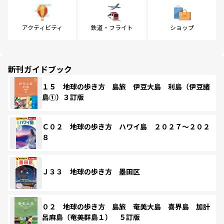
アクティビティ
鉄道・フライト
ショップ
新刊ガイドブック
１５ 地球の歩き方 島旅 伊豆大島 利島（伊豆諸
島①）３訂版
Ｃ０２ 地球の歩き方 ハワイ島 ２０２７～２０２
８
Ｊ３３ 地球の歩き方 墨田区
０２ 地球の歩き方 島旅 奄美大島 喜界島 加計
呂麻島（奄美群島１） ５訂版