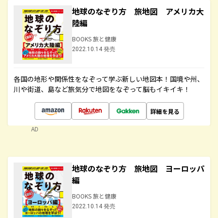
地球のなぞり方 旅地図 アメリカ大
陸編
BOOKS 旅と健康
2022.10.14 発売
各国の地形や関係性をなぞって学ぶ新しい地図本！国境や州、
川や街道、島など旅気分で地図をなぞって脳もイキイキ！
詳細を見る
AD
地球のなぞり方 旅地図 ヨーロッパ
編
BOOKS 旅と健康
2022.10.14 発売