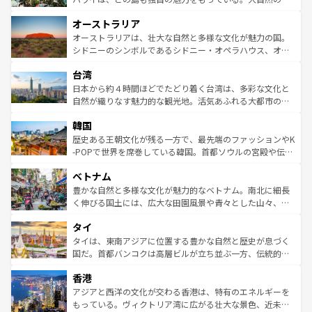
ストーン国立公園といった絶景が堪能できる。さらに、南
秘を感じたいなら、火山が生み出した壮大な景観を誇るハ
オーストラリア
部のニューオーリンズでは、音楽と美食が融合した独特の
ワイ島は見逃せない。また、定番の観光地といえばオアフ
文化が魅力。旅行者はアメリカの各地域で異なる魅力を楽
島だが、静かな自然を求めるならマウイ島やカウアイ島が
オーストラリアは、壮大な自然と多様な文化が魅力の国。
しみながら、その多様性と豊かな歴史を感じることができ
おすすめ。エメラルドグリーンに輝く海をはじめ、豊かな
シドニーのシンボルであるシドニー・オペラハウス、オー
るだろう。車でのロードトリップや列車の旅も、アメリカ
文化や歴史が息づいている。「アロハスピリット」と呼ば
ストラリア東海岸北部に広がる大サンゴ礁地帯グレートバ
ならではの贅沢な旅のスタイルだ。 なお、新着のアメリカ
台湾
れるおもてなしの心で訪れる人々を迎えてくれるハワイの
リアリーフや大陸中央部にそびえるウルル（エアーズロッ
情報は
コンテンツ一覧
を参照してほしい。
人々、おいしいローカルフードやハワイアンミュージッ
ク）、タスマニアの美しい原生林やケアンズの熱帯雨林な
日本から約４時間ほどでたどり着く台湾は、多彩な文化と
ク、伝統的なフラダンスなど、すべてがハワイの魅力を彩
ど、見どころがたくさん。また、カフェやワイン、オージ
自然が織りなす魅力的な観光地。活気あふれる大都市の台
っている。訪れるたびに新しい発見と感動が待っているハ
ービーフなどの食文化も豊かで、美味しいものであふれて
北やノスタルジックな町並みが人気な九份（ジォウフェ
ワイを、存分に味わってほしい。 なお、新着のハワイ情報
韓国
いる。アクティビティも充実しており、サーフィンやダイ
ン）、静ひつな山岳地帯である台湾東部など、都市の喧騒
は
コンテンツ一覧
を参照してほしい。
ビング、ハイキングなど、アウトドア好きにはたまらな
と山間の静けさが共存しており、訪れる人に新しい発見と
歴史ある王朝文化が残る一方で、最先端のファッションやK
い。オーストラリアの多彩な魅力を存分に味わいつくそ
驚きをもたらしてくれる。また、奥深い台湾の食文化も魅
-POPで世界を席巻している韓国。首都ソウルの宮殿や伝統
う。 なお、新着のオーストラリア情報は
コンテンツ一覧
を
力で、夜市などの屋台グルメから高級料理、ヘルシーで美
家屋が並ぶエリアでは韓国の歴史と文化に浸ることがで
参照してほしい。
ベトナム
容にもいいと評判のスイーツなど、バラエティ豊かな料理
き、地方に足を延ばせば四季折々の自然美を楽しむことが
が味わえる。 なお、新着の台湾情報は
コンテンツ一覧
を参
できる。そして、キムチや焼肉、絶品のストリートフード
豊かな自然と多様な文化が魅力的なベトナム。南北に細長
照してほしい。
まで、さまざまな韓国料理が待っている。夜には、韓国な
く伸びる国土には、広大な田園風景や青々とした山々、世
らではのナイトライフも堪能できる。あたたかいホスピタ
界遺産に登録された壮大な自然景観が点在し、都市部では
タイ
リティに包まれながら、韓国の多彩な魅力を心ゆくまで味
急速な発展と共に伝統が息づく。ハノイの古い町並みやホ
わってみてほしい。 なお、新着の韓国情報は
コンテンツ一
ーチミン市のフランス統治時代の建物も、独特の雰囲気を
タイは、東南アジアに位置する豊かな自然と歴史が息づく
覧
を参照してほしい。
醸し出している。また、バラエティの豊かさとおいしさで
国だ。首都バンコクは高層ビルが立ち並ぶ一方、伝統的な
世界中の食通を魅了してやまないベトナム料理も魅力のひ
寺院や市場がいたるところに点在し、古きよき文化と現代
香港
とつ。フォーやバインミー、ベトナムコーヒーなどは、ぜ
の活気が交差している。北部ではチェンマイなどの山岳地
ひ現地で味わいたい。どの地域を訪れてもあたたかい人々
帯で自然と触れ合い、南部ではプーケットやクラビの美し
アジアと西洋の文化が交わる香港は、特有のエネルギーを
が旅行者を迎えてくれるので、きっと忘れられない旅にな
いビーチでリゾート気分を楽しむことができる。タイ料理
もっている。ヴィクトリア湾に広がる壮大な景色、近未来