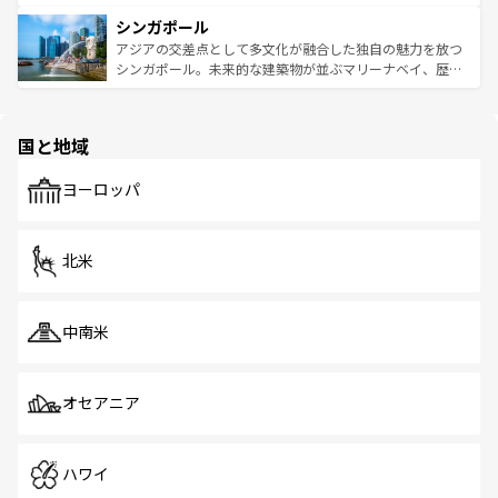
るはずだ。 なお、新着のベトナム情報は
コンテンツ一覧
を
は世界的に有名で、屋台から高級レストランまで味覚を刺
的なアートスポット、そして歴史と現代が融合した町並
参照してほしい。
シンガポール
激する。気候は一年中温暖で、どの季節にも異なる楽しみ
み、どこを訪れても感動するはず。観光スポットが密集し
が待っている。親しみやすいタイの人々、仏教を中心とし
ており、効率よく見どころを回れるのも魅力。息をのむよ
アジアの交差点として多文化が融合した独自の魅力を放つ
た文化、そして多様な観光資源が、訪れる旅人を魅了し続
うな絶景から文化的な体験まで、香港を存分に楽しみ尽く
シンガポール。未来的な建築物が並ぶマリーナベイ、歴史
ける。 なお、新着のタイ情報は
コンテンツ一覧
を参照して
そう。 なお、新着の香港情報は
コンテンツ一覧
を参照して
と伝統を感じられるエスニックタウン、多数の緑豊かな公
ほしい。
ほしい。
園や自然保護区など、自然が調和した近代的な景観と文化
の多様性あふれるカラフルな町は、どこを歩いても新しい
国と地域
発見がある。さらに、治安のよさや充実した公共交通機関
も、旅行者にとっては魅力的なポイント。グルメも豊富
で、ホーカーズは地元の風情を楽しめる外せないスポット
ヨーロッパ
だ。訪れる人を飽きさせないシンガポールで、多様な魅力
を体感しよう。 なお、新着のシンガポール情報は
コンテン
ツ一覧
を参照してほしい。
北米
中南米
オセアニア
ハワイ