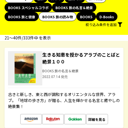
BOOKS スペシャルコラボ
BOOKS 旅の名言＆絶景
BOOKS 旅と健康
BOOKS 旅の読み物
BOOKS
D-Books
絞り込み条件を追加
21〜40件/333件中 を表示
生きる知恵を授かるアラブのことばと
絶景１００
BOOKS 旅の名言＆絶景
2022.07.14 発売
古きと新しき、東と西が調和するオリエンタルな世界、アラ
ブ。「地球の歩き方」が贈る、人生を輝かせる名言と癒やしの
絶景集！
詳細を見る