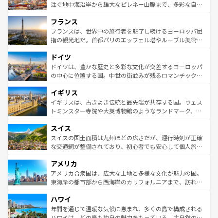
ピザやパスタなど、絶品のイタリア料理を堪能することも
注ぐ地中海沿岸から雄大なピレネー山脈まで、多彩な自然
できる。朝目覚めてから夜眠るまで、すべての瞬間を楽し
と文化が詰まったヨーロッパ屈指の旅行先だ。多様な地域
フランス
ませてくれるイタリアで、忘れられない旅をしてみよう！
文化が根付くこの国では、情熱的なフラメンコ、熱気あふ
なお、新着のイタリア情報は
コンテンツ一覧
を参照してほ
れる闘牛、そして美味しいタパスが生活の一部となってい
フランスは、世界中の旅行者を魅了し続けるヨーロッパ屈
しい。
る。首都マドリードの洗練された雰囲気や、バルセロナの
指の観光地だ。首都パリのエッフェル塔やルーブル美術館
アートに溢れた街角から、地方では古代ローマ遺跡や中世
といった象徴的なスポットから、田舎町の古風な美しさま
ドイツ
の城塞都市、穏やかなビーチリゾートまで多彩な表情を見
で、幅広い魅力が詰まっている。華麗な宮殿、歴史的な大
せる。地方によって風土や気候が異なるスペインはその個
聖堂、美しいビーチ、そして豊かな自然が、訪れる者を心
ドイツは、豊かな歴史と多彩な文化が交差するヨーロッパ
性で訪れる人を魅了する。 なお、新着のスペイン情報は
コ
から魅了する。また、フランスは美食の国としても知ら
の中心に位置する国。中世の街並みが残るロマンチック街
ンテンツ一覧
を参照してほしい。
れ、フランス料理はユネスコ無形文化遺産にも登録されて
道から、未来を先取りするようなモダンな都市まで多様な
イギリス
いる。シャンパンの発祥地であるランス、プロヴァンスの
顔を持つこの国は、どこを歩いても飽きることがない。ベ
香り高いラベンダー畑など、多彩な楽しみ方が可能だ。さ
ルリンの文化的活気、バイエルン州のアルプスの絶景、そ
イギリスは、古きよき伝統と最先端が共存する国。ウェス
らに、パリ以外の地域にも魅力が溢れており、どの街角に
してライン川沿いのワイン畑といった風景は必見。ビール
トミンスター寺院や大英博物館のようなランドマーク、歴
も豊かな歴史と文化が息づいている。パリ以外の個性あふ
とソーセージを味わいながら地元の人と過ごす楽しい時間
史ある大学都市、美しい丘陵地帯や牧歌的な風景など、エ
れる地方に足を運ぶとそれぞれで全く異なる文化を体験で
スイス
は、お酒好きな人にはぜひ体験してほしい。 なお、新着の
リアごとに異なる魅力がある。また、優雅なアフタヌーン
きるだろう。 なお、新着のフランス情報は
コンテンツ一覧
ドイツ情報は
コンテンツ一覧
を参照してほしい。
ティー、ビール好きにはたまらない英国パブ、サッカー観
スイスの国土面積は九州ほどの広さだが、運行時刻が正確
を参照してほしい。
戦など、本場だからこそできる体験も豊富。イギリスを旅
な交通網が整備されており、初心者でも安心して個人旅行
して楽しみつくそう。 なお、新着のイギリス情報は
コンテ
を楽しめる。日本同様に時刻表どおりの旅が可能だ。中世
アメリカ
ンツ一覧
を参照してほしい。
の建物がそのまま残る町や、スイスならではのユニークな
博物館もあり、アルプス観光だけでなく町歩きも満喫する
アメリカ合衆国は、広大な土地と多様な文化が魅力の国。
ことができる。国民の所得が高いため物価も高いが、旅行
東海岸の都市部から西海岸のカリフォルニアまで、訪れる
者向けの交通パス提供のサービスもあり、うまく活用すれ
場所ごとに異なる風景と体験が待っている。ニューヨーク
ハワイ
ば市内交通費無料で観光を楽しむこともできる。 なお、新
のような巨大都市は、観光、ショッピング、エンターテイ
着のスイス情報は
コンテンツ一覧
を参照してほしい。
ンメントが詰まった刺激的なスポットだ。一方、アメリカ
年間を通じて温暖な気候に恵まれ、多くの島で構成される
西部には大自然が広がり、グランドキャニオンやイエロー
ハワイは、どの島も独自の魅力をもっている。大自然の神