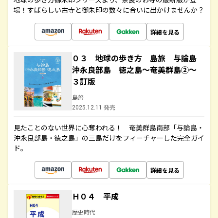
場！すばらしい古寺と御朱印の数々に合いに出かけませんか？
詳細を見る
０３ 地球の歩き方 島旅 与論島
沖永良部島 徳之島～奄美群島②～
３訂版
島旅
2025.12.11 発売
見たことのない世界に心奪われる！ 奄美群島南部「与論島・
沖永良部島・徳之島」の三島だけをフィーチャーした完全ガイ
ド。
詳細を見る
Ｈ０４ 平成
歴史時代