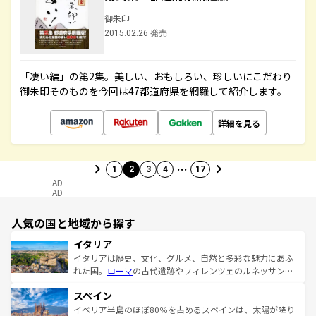
御朱印
2015.02.26 発売
「凄い編」の第2集。美しい、おもしろい、珍しいにこだわり
御朱印そのものを今回は47都道府県を網羅して紹介します。
詳細を見る
…
1
2
3
4
17
AD
AD
人気の国と地域から探す
イタリア
イタリアは歴史、文化、グルメ、自然と多彩な魅力にあふ
れた国。
ローマ
の古代遺跡やフィレンツェのルネッサンス
美術、ヴェネツィアの運河など、歴史あるスポットはもち
スペイン
ろん、トスカーナの美しい田園風景やアマルフィ海岸の絶
景など、自然景観も見逃せない。観光の合間には、本場の
イベリア半島のほぼ80％を占めるスペインは、太陽が降り