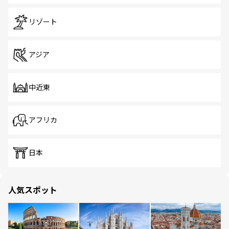
リゾート
アジア
中近東
アフリカ
日本
人気スポット