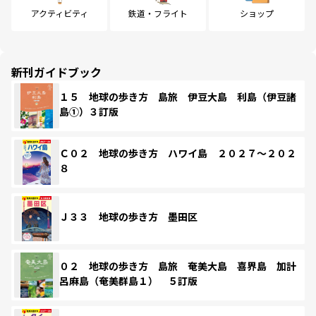
アクティビティ
鉄道・フライト
ショップ
新刊ガイドブック
１５ 地球の歩き方 島旅 伊豆大島 利島（伊豆諸
島①）３訂版
Ｃ０２ 地球の歩き方 ハワイ島 ２０２７～２０２
８
Ｊ３３ 地球の歩き方 墨田区
０２ 地球の歩き方 島旅 奄美大島 喜界島 加計
呂麻島（奄美群島１） ５訂版