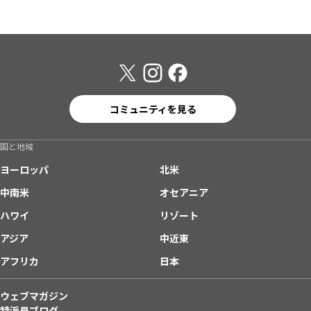
コミュニティを見る
国と地域
ヨーロッパ
北米
中南米
オセアニア
ハワイ
リゾート
アジア
中近東
アフリカ
日本
ウェブマガジン
特派員ブログ