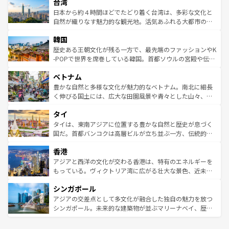
ならではの贅沢な旅のスタイルだ。 なお、新着のアメリカ
台湾
れるおもてなしの心で訪れる人々を迎えてくれるハワイの
リアリーフや大陸中央部にそびえるウルル（エアーズロッ
情報は
コンテンツ一覧
を参照してほしい。
人々、おいしいローカルフードやハワイアンミュージッ
ク）、タスマニアの美しい原生林やケアンズの熱帯雨林な
日本から約４時間ほどでたどり着く台湾は、多彩な文化と
ク、伝統的なフラダンスなど、すべてがハワイの魅力を彩
ど、見どころがたくさん。また、カフェやワイン、オージ
自然が織りなす魅力的な観光地。活気あふれる大都市の台
っている。訪れるたびに新しい発見と感動が待っているハ
ービーフなどの食文化も豊かで、美味しいものであふれて
北やノスタルジックな町並みが人気な九份（ジォウフェ
ワイを、存分に味わってほしい。 なお、新着のハワイ情報
韓国
いる。アクティビティも充実しており、サーフィンやダイ
ン）、静ひつな山岳地帯である台湾東部など、都市の喧騒
は
コンテンツ一覧
を参照してほしい。
ビング、ハイキングなど、アウトドア好きにはたまらな
と山間の静けさが共存しており、訪れる人に新しい発見と
歴史ある王朝文化が残る一方で、最先端のファッションやK
い。オーストラリアの多彩な魅力を存分に味わいつくそ
驚きをもたらしてくれる。また、奥深い台湾の食文化も魅
-POPで世界を席巻している韓国。首都ソウルの宮殿や伝統
う。 なお、新着のオーストラリア情報は
コンテンツ一覧
を
力で、夜市などの屋台グルメから高級料理、ヘルシーで美
家屋が並ぶエリアでは韓国の歴史と文化に浸ることがで
参照してほしい。
ベトナム
容にもいいと評判のスイーツなど、バラエティ豊かな料理
き、地方に足を延ばせば四季折々の自然美を楽しむことが
が味わえる。 なお、新着の台湾情報は
コンテンツ一覧
を参
できる。そして、キムチや焼肉、絶品のストリートフード
豊かな自然と多様な文化が魅力的なベトナム。南北に細長
照してほしい。
まで、さまざまな韓国料理が待っている。夜には、韓国な
く伸びる国土には、広大な田園風景や青々とした山々、世
らではのナイトライフも堪能できる。あたたかいホスピタ
界遺産に登録された壮大な自然景観が点在し、都市部では
タイ
リティに包まれながら、韓国の多彩な魅力を心ゆくまで味
急速な発展と共に伝統が息づく。ハノイの古い町並みやホ
わってみてほしい。 なお、新着の韓国情報は
コンテンツ一
ーチミン市のフランス統治時代の建物も、独特の雰囲気を
タイは、東南アジアに位置する豊かな自然と歴史が息づく
覧
を参照してほしい。
醸し出している。また、バラエティの豊かさとおいしさで
国だ。首都バンコクは高層ビルが立ち並ぶ一方、伝統的な
世界中の食通を魅了してやまないベトナム料理も魅力のひ
寺院や市場がいたるところに点在し、古きよき文化と現代
香港
とつ。フォーやバインミー、ベトナムコーヒーなどは、ぜ
の活気が交差している。北部ではチェンマイなどの山岳地
ひ現地で味わいたい。どの地域を訪れてもあたたかい人々
帯で自然と触れ合い、南部ではプーケットやクラビの美し
アジアと西洋の文化が交わる香港は、特有のエネルギーを
が旅行者を迎えてくれるので、きっと忘れられない旅にな
いビーチでリゾート気分を楽しむことができる。タイ料理
もっている。ヴィクトリア湾に広がる壮大な景色、近未来
るはずだ。 なお、新着のベトナム情報は
コンテンツ一覧
を
は世界的に有名で、屋台から高級レストランまで味覚を刺
的なアートスポット、そして歴史と現代が融合した町並
参照してほしい。
シンガポール
激する。気候は一年中温暖で、どの季節にも異なる楽しみ
み、どこを訪れても感動するはず。観光スポットが密集し
が待っている。親しみやすいタイの人々、仏教を中心とし
ており、効率よく見どころを回れるのも魅力。息をのむよ
アジアの交差点として多文化が融合した独自の魅力を放つ
た文化、そして多様な観光資源が、訪れる旅人を魅了し続
うな絶景から文化的な体験まで、香港を存分に楽しみ尽く
シンガポール。未来的な建築物が並ぶマリーナベイ、歴史
ける。 なお、新着のタイ情報は
コンテンツ一覧
を参照して
そう。 なお、新着の香港情報は
コンテンツ一覧
を参照して
と伝統を感じられるエスニックタウン、多数の緑豊かな公
ほしい。
ほしい。
園や自然保護区など、自然が調和した近代的な景観と文化