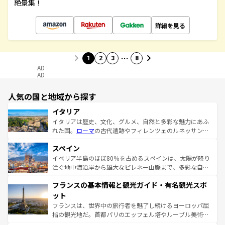
絶景集！
詳細を見る
…
1
2
3
8
AD
AD
人気の国と地域から探す
イタリア
イタリアは歴史、文化、グルメ、自然と多彩な魅力にあふ
れた国。
ローマ
の古代遺跡やフィレンツェのルネッサンス
美術、ヴェネツィアの運河など、歴史あるスポットはもち
スペイン
ろん、トスカーナの美しい田園風景やアマルフィ海岸の絶
景など、自然景観も見逃せない。観光の合間には、本場の
イベリア半島のほぼ80％を占めるスペインは、太陽が降り
ピザやパスタなど、絶品のイタリア料理を堪能することも
注ぐ地中海沿岸から雄大なピレネー山脈まで、多彩な自然
できる。朝目覚めてから夜眠るまで、すべての瞬間を楽し
と文化が詰まったヨーロッパ屈指の旅行先だ。多様な地域
フランスの基本情報と観光ガイド・有名観光スポ
ませてくれるイタリアで、忘れられない旅をしてみよう！
文化が根付くこの国では、情熱的なフラメンコ、熱気あふ
なお、新着のイタリア情報は
コンテンツ一覧
を参照してほ
れる闘牛、そして美味しいタパスが生活の一部となってい
ット
しい。
る。首都マドリードの洗練された雰囲気や、バルセロナの
フランスは、世界中の旅行者を魅了し続けるヨーロッパ屈
アートに溢れた街角から、地方では古代ローマ遺跡や中世
指の観光地だ。首都パリのエッフェル塔やルーブル美術館
の城塞都市、穏やかなビーチリゾートまで多彩な表情を見
といった象徴的なスポットから、田舎町の古風な美しさま