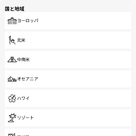
の多様性あふれるカラフルな町は、どこを歩いても新しい
国と地域
発見がある。さらに、治安のよさや充実した公共交通機関
も、旅行者にとっては魅力的なポイント。グルメも豊富
で、ホーカーズは地元の風情を楽しめる外せないスポット
ヨーロッパ
だ。訪れる人を飽きさせないシンガポールで、多様な魅力
を体感しよう。 なお、新着のシンガポール情報は
コンテン
ツ一覧
を参照してほしい。
北米
中南米
オセアニア
ハワイ
リゾート