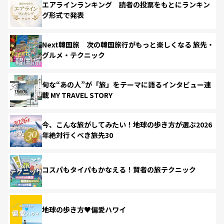
エアラインランキング 読者の投票をもとにランキン
グ形式で発表
Next韓国旅 次の韓国旅行がもっと楽しくなる 旅先・
グルメ・テクニック
旬な“あの人”が「旅」をテーマに語るインタビュー連
載 MY TRAVEL STORY
今、こんな旅がしてみたい！地球の歩き方が選ぶ2026
年絶対行くべき旅先30
コスパもタイパもかなえる！賢者の旅テクニック
地球の歩き方♥偏愛ハワイ