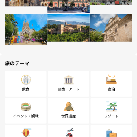
旅のテーマ
飲食
建築・アート
宿泊
イベント・観戦
世界遺産
リゾート