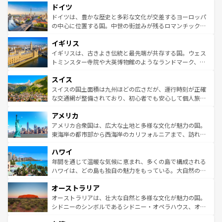
せる。地方によって風土や気候が異なるスペインはその個
ドイツ
で、幅広い魅力が詰まっている。華麗な宮殿、歴史的な大
性で訪れる人を魅了する。 なお、新着のスペイン情報は
コ
聖堂、美しいビーチ、そして豊かな自然が、訪れる者を心
ドイツは、豊かな歴史と多彩な文化が交差するヨーロッパ
ンテンツ一覧
を参照してほしい。
から魅了する。また、フランスは美食の国としても知ら
の中心に位置する国。中世の街並みが残るロマンチック街
れ、フランス料理はユネスコ無形文化遺産にも登録されて
道から、未来を先取りするようなモダンな都市まで多様な
イギリス
いる。シャンパンの発祥地であるランス、プロヴァンスの
顔を持つこの国は、どこを歩いても飽きることがない。ベ
香り高いラベンダー畑など、多彩な楽しみ方が可能だ。さ
ルリンの文化的活気、バイエルン州のアルプスの絶景、そ
イギリスは、古きよき伝統と最先端が共存する国。ウェス
らに、パリ以外の地域にも魅力が溢れており、どの街角に
してライン川沿いのワイン畑といった風景は必見。ビール
トミンスター寺院や大英博物館のようなランドマーク、歴
も豊かな歴史と文化が息づいている。パリ以外の個性あふ
とソーセージを味わいながら地元の人と過ごす楽しい時間
史ある大学都市、美しい丘陵地帯や牧歌的な風景など、エ
れる地方に足を運ぶとそれぞれで全く異なる文化を体験で
スイス
は、お酒好きな人にはぜひ体験してほしい。 なお、新着の
リアごとに異なる魅力がある。また、優雅なアフタヌーン
きるだろう。 なお、新着のフランス情報は
コンテンツ一覧
ドイツ情報は
コンテンツ一覧
を参照してほしい。
ティー、ビール好きにはたまらない英国パブ、サッカー観
スイスの国土面積は九州ほどの広さだが、運行時刻が正確
を参照してほしい。
戦など、本場だからこそできる体験も豊富。イギリスを旅
な交通網が整備されており、初心者でも安心して個人旅行
して楽しみつくそう。 なお、新着のイギリス情報は
コンテ
を楽しめる。日本同様に時刻表どおりの旅が可能だ。中世
アメリカ
ンツ一覧
を参照してほしい。
の建物がそのまま残る町や、スイスならではのユニークな
博物館もあり、アルプス観光だけでなく町歩きも満喫する
アメリカ合衆国は、広大な土地と多様な文化が魅力の国。
ことができる。国民の所得が高いため物価も高いが、旅行
東海岸の都市部から西海岸のカリフォルニアまで、訪れる
者向けの交通パス提供のサービスもあり、うまく活用すれ
場所ごとに異なる風景と体験が待っている。ニューヨーク
ハワイ
ば市内交通費無料で観光を楽しむこともできる。 なお、新
のような巨大都市は、観光、ショッピング、エンターテイ
着のスイス情報は
コンテンツ一覧
を参照してほしい。
ンメントが詰まった刺激的なスポットだ。一方、アメリカ
年間を通じて温暖な気候に恵まれ、多くの島で構成される
西部には大自然が広がり、グランドキャニオンやイエロー
ハワイは、どの島も独自の魅力をもっている。大自然の神
ストーン国立公園といった絶景が堪能できる。さらに、南
秘を感じたいなら、火山が生み出した壮大な景観を誇るハ
オーストラリア
部のニューオーリンズでは、音楽と美食が融合した独特の
ワイ島は見逃せない。また、定番の観光地といえばオアフ
文化が魅力。旅行者はアメリカの各地域で異なる魅力を楽
島だが、静かな自然を求めるならマウイ島やカウアイ島が
オーストラリアは、壮大な自然と多様な文化が魅力の国。
しみながら、その多様性と豊かな歴史を感じることができ
おすすめ。エメラルドグリーンに輝く海をはじめ、豊かな
シドニーのシンボルであるシドニー・オペラハウス、オー
るだろう。車でのロードトリップや列車の旅も、アメリカ
文化や歴史が息づいている。「アロハスピリット」と呼ば
ストラリア東海岸北部に広がる大サンゴ礁地帯グレートバ