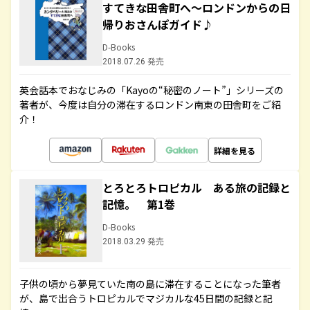
すてきな田舎町へ～ロンドンからの日
帰りおさんぽガイド♪
D-Books
2018.07.26 発売
英会話本でおなじみの「Kayoの“秘密のノート”」シリーズの
著者が、今度は自分の滞在するロンドン南東の田舎町をご紹
介！
詳細を見る
とろとろトロピカル ある旅の記録と
記憶。 第1巻
D-Books
2018.03.29 発売
子供の頃から夢見ていた南の島に滞在することになった筆者
が、島で出合うトロピカルでマジカルな45日間の記録と記