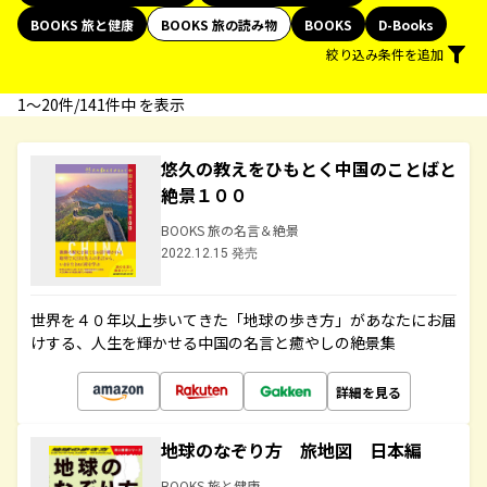
BOOKS 旅と健康
BOOKS 旅の読み物
BOOKS
D-Books
絞り込み条件を追加
1〜20件/141件中 を表示
悠久の教えをひもとく中国のことばと
絶景１００
BOOKS 旅の名言＆絶景
2022.12.15 発売
世界を４０年以上歩いてきた「地球の歩き方」があなたにお届
けする、人生を輝かせる中国の名言と癒やしの絶景集
詳細を見る
地球のなぞり方 旅地図 日本編
BOOKS 旅と健康