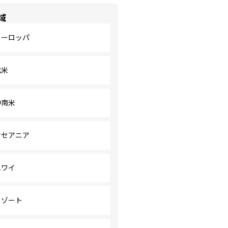
域
ヨーロッパ
北米
中南米
オセアニア
ハワイ
リゾート