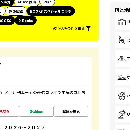
co 海外
aruco 国内
Plat
国と地
代
旅の図鑑
BOOKS スペシャルコラボ
BOOKS
D-Books
絞り込み条件を追加
～
方』×『月刊ムー』の最強コラボで本気の異世界
詳細を見る
 ２０２６～２０２７