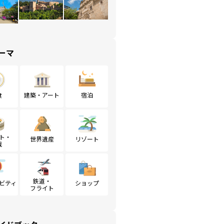
ーマ
食
建築・アート
宿泊
ト・
世界遺産
リゾート
戦
鉄道・
ビティ
ショップ
フライト