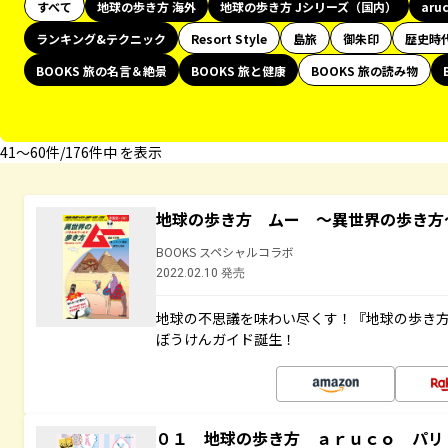
すべて
地球の歩き方 海外
地球の歩き方 Jシリーズ（国内）
aru
ランキング&テクニック
Resort Style
島旅
御朱印
歴史時
BOOKS 旅の名言＆絶景
BOOKS 旅と健康
BOOKS 旅の読み物
41〜60件/176件中 を表示
地球の歩き方 ムー ～異世界の歩き方
BOOKS スペシャルコラボ
2022.02.10 発売
地球の不思議を味わい尽くす！『地球の歩き
ぼうけんガイド誕生！
０１ 地球の歩き方 ａｒｕｃｏ パリ