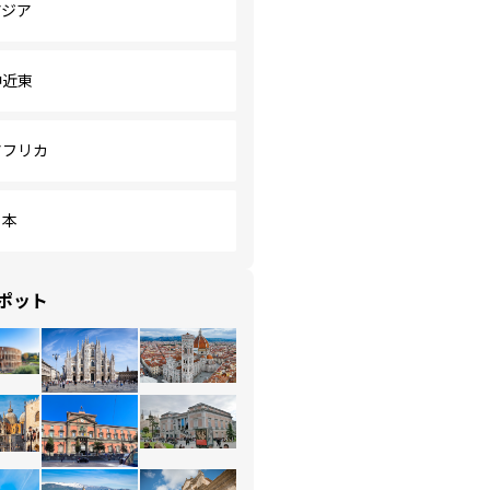
アジア
中近東
アフリカ
日本
ポット