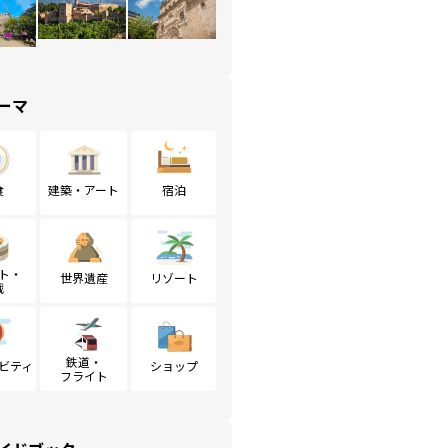
ーマ
食
建築・アート
宿泊
ト・
世界遺産
リゾート
戦
鉄道・
ビティ
ショップ
フライト