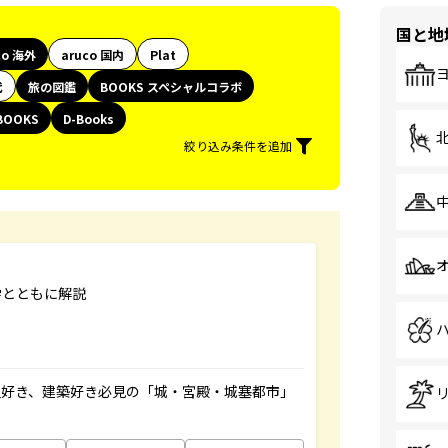
国と地
co 海外
aruco 国内
Plat
代
旅の図鑑
BOOKS スペシャルコラボ
BOOKS
D-Books
絞り込み条件を追加
学とともに解説
史好き、建築好き必見の「城・宮殿・城塞都市」