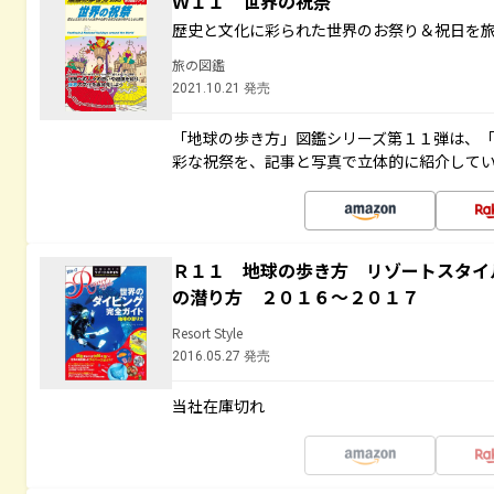
Ｗ１１ 世界の祝祭
歴史と文化に彩られた世界のお祭り＆祝日を
旅の図鑑
2021.10.21 発売
「地球の歩き方」図鑑シリーズ第１１弾は、
彩な祝祭を、記事と写真で立体的に紹介して
Ｒ１１ 地球の歩き方 リゾートスタイ
の潜り方 ２０１６～２０１７
Resort Style
2016.05.27 発売
当社在庫切れ