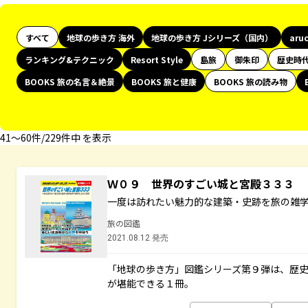
すべて
地球の歩き方 海外
地球の歩き方 Jシリーズ（国内）
aru
ランキング&テクニック
Resort Style
島旅
御朱印
歴史時
BOOKS 旅の名言＆絶景
BOOKS 旅と健康
BOOKS 旅の読み物
41〜60件/229件中 を表示
Ｗ０９ 世界のすごい城と宮殿３３３
一度は訪れたい魅力的な建築・史跡を旅の雑
旅の図鑑
2021.08.12 発売
「地球の歩き方」図鑑シリーズ第９弾は、歴
が堪能できる１冊。