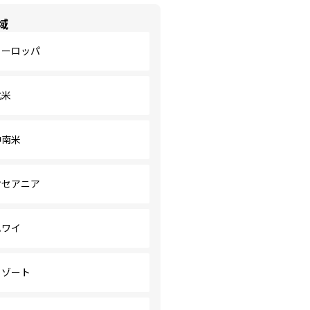
域
ヨーロッパ
北米
中南米
オセアニア
ハワイ
リゾート