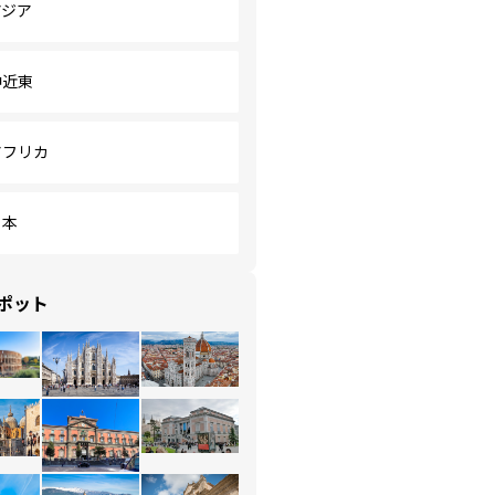
アジア
中近東
アフリカ
日本
ポット