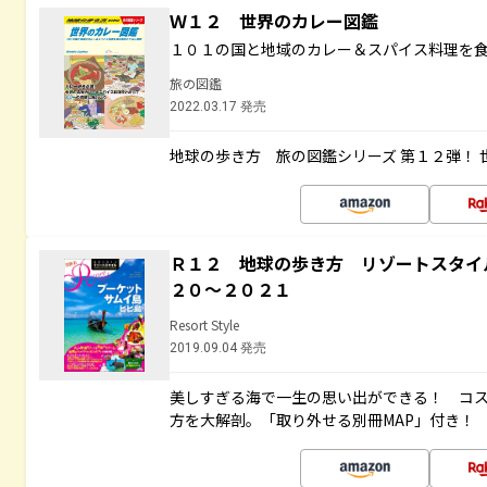
Ｗ１２ 世界のカレー図鑑
１０１の国と地域のカレー＆スパイス料理を
旅の図鑑
2022.03.17 発売
地球の歩き方 旅の図鑑シリーズ 第１２弾！
Ｒ１２ 地球の歩き方 リゾートスタイ
２０～２０２１
Resort Style
2019.09.04 発売
美しすぎる海で一生の思い出ができる！ コ
方を大解剖。「取り外せる別冊MAP」付き！