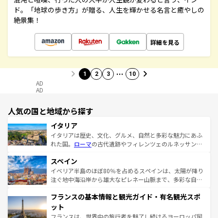
ド。「地球の歩き方」が贈る、人生を輝かせる名言と癒やしの
絶景集！
詳細を見る
…
1
2
3
10
AD
AD
人気の国と地域から探す
イタリア
イタリアは歴史、文化、グルメ、自然と多彩な魅力にあふ
れた国。
ローマ
の古代遺跡やフィレンツェのルネッサンス
美術、ヴェネツィアの運河など、歴史あるスポットはもち
スペイン
ろん、トスカーナの美しい田園風景やアマルフィ海岸の絶
景など、自然景観も見逃せない。観光の合間には、本場の
イベリア半島のほぼ80％を占めるスペインは、太陽が降り
ピザやパスタなど、絶品のイタリア料理を堪能することも
注ぐ地中海沿岸から雄大なピレネー山脈まで、多彩な自然
できる。朝目覚めてから夜眠るまで、すべての瞬間を楽し
と文化が詰まったヨーロッパ屈指の旅行先だ。多様な地域
フランスの基本情報と観光ガイド・有名観光スポ
ませてくれるイタリアで、忘れられない旅をしてみよう！
文化が根付くこの国では、情熱的なフラメンコ、熱気あふ
なお、新着のイタリア情報は
コンテンツ一覧
を参照してほ
れる闘牛、そして美味しいタパスが生活の一部となってい
ット
しい。
る。首都マドリードの洗練された雰囲気や、バルセロナの
フランスは、世界中の旅行者を魅了し続けるヨーロッパ屈