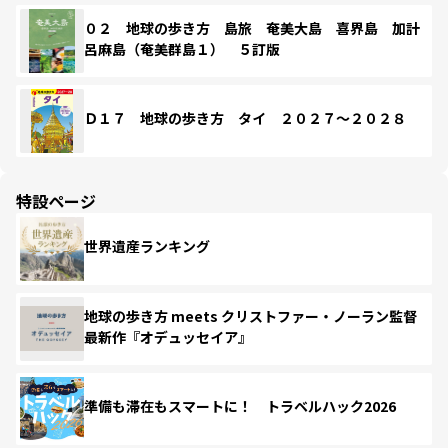
０２ 地球の歩き方 島旅 奄美大島 喜界島 加計
呂麻島（奄美群島１） ５訂版
Ｄ１７ 地球の歩き方 タイ ２０２７～２０２８
特設ページ
世界遺産ランキング
地球の歩き方 meets クリストファー・ノーラン監督
最新作『オデュッセイア』
準備も滞在もスマートに！ トラベルハック2026