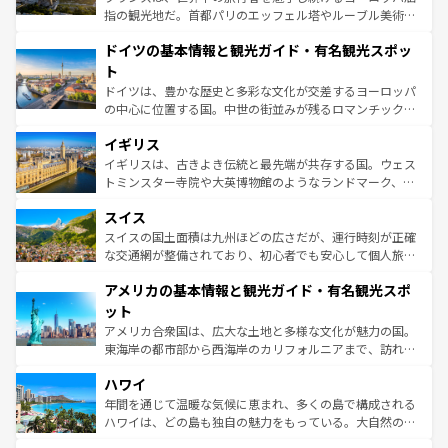
アートに溢れた街角から、地方では古代ローマ遺跡や中世
指の観光地だ。首都パリのエッフェル塔やルーブル美術館
の城塞都市、穏やかなビーチリゾートまで多彩な表情を見
といった象徴的なスポットから、田舎町の古風な美しさま
せる。地方によって風土や気候が異なるスペインはその個
ドイツの基本情報と観光ガイド・有名観光スポッ
で、幅広い魅力が詰まっている。華麗な宮殿、歴史的な大
性で訪れる人を魅了する。 なお、新着のスペイン情報は
コ
聖堂、美しいビーチ、そして豊かな自然が、訪れる者を心
ト
ンテンツ一覧
を参照してほしい。
から魅了する。また、フランスは美食の国としても知ら
ドイツは、豊かな歴史と多彩な文化が交差するヨーロッパ
れ、フランス料理はユネスコ無形文化遺産にも登録されて
の中心に位置する国。中世の街並みが残るロマンチック街
いる。シャンパンの発祥地であるランス、プロヴァンスの
道から、未来を先取りするようなモダンな都市まで多様な
香り高いラベンダー畑など、多彩な楽しみ方が可能だ。さ
イギリス
顔を持つこの国は、どこを歩いても飽きることがない。ベ
らに、パリ以外の地域にも魅力が溢れており、どの街角に
ルリンの文化的活気、バイエルン州のアルプスの絶景、そ
イギリスは、古きよき伝統と最先端が共存する国。ウェス
も豊かな歴史と文化が息づいている。パリ以外の個性あふ
してライン川沿いのワイン畑といった風景は必見。ビール
トミンスター寺院や大英博物館のようなランドマーク、歴
れる地方に足を運ぶとそれぞれで全く異なる文化を体験で
とソーセージを味わいながら地元の人と過ごす楽しい時間
史ある大学都市、美しい丘陵地帯や牧歌的な風景など、エ
きるだろう。 なお、新着のフランス情報は
コンテンツ一覧
スイス
は、お酒好きな人にはぜひ体験してほしい。 なお、新着の
リアごとに異なる魅力がある。また、優雅なアフタヌーン
を参照してほしい。
ドイツ情報は
コンテンツ一覧
を参照してほしい。
ティー、ビール好きにはたまらない英国パブ、サッカー観
スイスの国土面積は九州ほどの広さだが、運行時刻が正確
戦など、本場だからこそできる体験も豊富。イギリスを旅
な交通網が整備されており、初心者でも安心して個人旅行
して楽しみつくそう。 なお、新着のイギリス情報は
コンテ
を楽しめる。日本同様に時刻表どおりの旅が可能だ。中世
アメリカの基本情報と観光ガイド・有名観光スポ
ンツ一覧
を参照してほしい。
の建物がそのまま残る町や、スイスならではのユニークな
博物館もあり、アルプス観光だけでなく町歩きも満喫する
ット
ことができる。国民の所得が高いため物価も高いが、旅行
アメリカ合衆国は、広大な土地と多様な文化が魅力の国。
者向けの交通パス提供のサービスもあり、うまく活用すれ
東海岸の都市部から西海岸のカリフォルニアまで、訪れる
ば市内交通費無料で観光を楽しむこともできる。 なお、新
場所ごとに異なる風景と体験が待っている。ニューヨーク
着のスイス情報は
コンテンツ一覧
を参照してほしい。
ハワイ
のような巨大都市は、観光、ショッピング、エンターテイ
ンメントが詰まった刺激的なスポットだ。一方、アメリカ
年間を通じて温暖な気候に恵まれ、多くの島で構成される
西部には大自然が広がり、グランドキャニオンやイエロー
ハワイは、どの島も独自の魅力をもっている。大自然の神
ストーン国立公園といった絶景が堪能できる。さらに、南
秘を感じたいなら、火山が生み出した壮大な景観を誇るハ