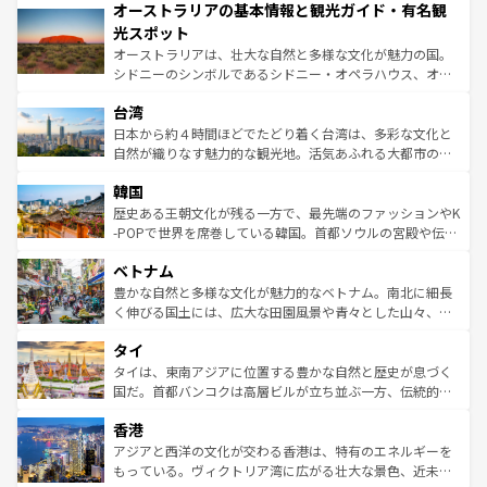
オーストラリアの基本情報と観光ガイド・有名観
部のニューオーリンズでは、音楽と美食が融合した独特の
ワイ島は見逃せない。また、定番の観光地といえばオアフ
文化が魅力。旅行者はアメリカの各地域で異なる魅力を楽
島だが、静かな自然を求めるならマウイ島やカウアイ島が
光スポット
しみながら、その多様性と豊かな歴史を感じることができ
おすすめ。エメラルドグリーンに輝く海をはじめ、豊かな
オーストラリアは、壮大な自然と多様な文化が魅力の国。
るだろう。車でのロードトリップや列車の旅も、アメリカ
文化や歴史が息づいている。「アロハスピリット」と呼ば
シドニーのシンボルであるシドニー・オペラハウス、オー
ならではの贅沢な旅のスタイルだ。 なお、新着のアメリカ
れるおもてなしの心で訪れる人々を迎えてくれるハワイの
ストラリア東海岸北部に広がる大サンゴ礁地帯グレートバ
情報は
コンテンツ一覧
を参照してほしい。
人々、おいしいローカルフードやハワイアンミュージッ
台湾
リアリーフや大陸中央部にそびえるウルル（エアーズロッ
ク、伝統的なフラダンスなど、すべてがハワイの魅力を彩
ク）、タスマニアの美しい原生林やケアンズの熱帯雨林な
日本から約４時間ほどでたどり着く台湾は、多彩な文化と
っている。訪れるたびに新しい発見と感動が待っているハ
ど、見どころがたくさん。また、カフェやワイン、オージ
自然が織りなす魅力的な観光地。活気あふれる大都市の台
ワイを、存分に味わってほしい。 なお、新着のハワイ情報
ービーフなどの食文化も豊かで、美味しいものであふれて
北やノスタルジックな町並みが人気な九份（ジォウフェ
は
コンテンツ一覧
を参照してほしい。
韓国
いる。アクティビティも充実しており、サーフィンやダイ
ン）、静ひつな山岳地帯である台湾東部など、都市の喧騒
ビング、ハイキングなど、アウトドア好きにはたまらな
と山間の静けさが共存しており、訪れる人に新しい発見と
歴史ある王朝文化が残る一方で、最先端のファッションやK
い。オーストラリアの多彩な魅力を存分に味わいつくそ
驚きをもたらしてくれる。また、奥深い台湾の食文化も魅
-POPで世界を席巻している韓国。首都ソウルの宮殿や伝統
う。 なお、新着のオーストラリア情報は
コンテンツ一覧
を
力で、夜市などの屋台グルメから高級料理、ヘルシーで美
家屋が並ぶエリアでは韓国の歴史と文化に浸ることがで
参照してほしい。
ベトナム
容にもいいと評判のスイーツなど、バラエティ豊かな料理
き、地方に足を延ばせば四季折々の自然美を楽しむことが
が味わえる。 なお、新着の台湾情報は
コンテンツ一覧
を参
できる。そして、キムチや焼肉、絶品のストリートフード
豊かな自然と多様な文化が魅力的なベトナム。南北に細長
照してほしい。
まで、さまざまな韓国料理が待っている。夜には、韓国な
く伸びる国土には、広大な田園風景や青々とした山々、世
らではのナイトライフも堪能できる。あたたかいホスピタ
界遺産に登録された壮大な自然景観が点在し、都市部では
タイ
リティに包まれながら、韓国の多彩な魅力を心ゆくまで味
急速な発展と共に伝統が息づく。ハノイの古い町並みやホ
わってみてほしい。 なお、新着の韓国情報は
コンテンツ一
ーチミン市のフランス統治時代の建物も、独特の雰囲気を
タイは、東南アジアに位置する豊かな自然と歴史が息づく
覧
を参照してほしい。
醸し出している。また、バラエティの豊かさとおいしさで
国だ。首都バンコクは高層ビルが立ち並ぶ一方、伝統的な
世界中の食通を魅了してやまないベトナム料理も魅力のひ
寺院や市場がいたるところに点在し、古きよき文化と現代
香港
とつ。フォーやバインミー、ベトナムコーヒーなどは、ぜ
の活気が交差している。北部ではチェンマイなどの山岳地
ひ現地で味わいたい。どの地域を訪れてもあたたかい人々
帯で自然と触れ合い、南部ではプーケットやクラビの美し
アジアと西洋の文化が交わる香港は、特有のエネルギーを
が旅行者を迎えてくれるので、きっと忘れられない旅にな
いビーチでリゾート気分を楽しむことができる。タイ料理
もっている。ヴィクトリア湾に広がる壮大な景色、近未来