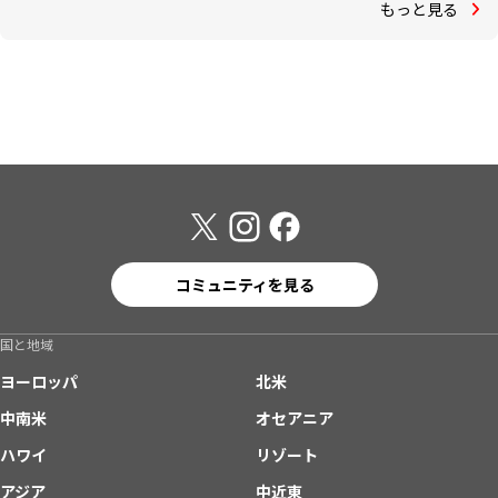
もっと見る
コミュニティを見る
国と地域
ヨーロッパ
北米
中南米
オセアニア
ハワイ
リゾート
アジア
中近東