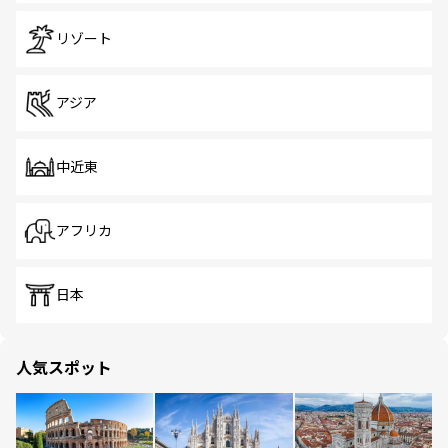
リゾート
アジア
中近東
アフリカ
日本
人気スポット