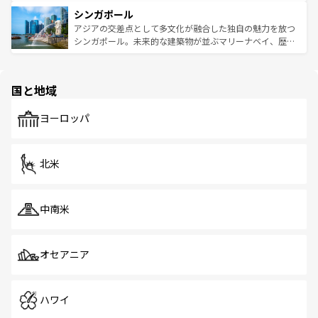
るはずだ。 なお、新着のベトナム情報は
コンテンツ一覧
を
は世界的に有名で、屋台から高級レストランまで味覚を刺
的なアートスポット、そして歴史と現代が融合した町並
参照してほしい。
シンガポール
激する。気候は一年中温暖で、どの季節にも異なる楽しみ
み、どこを訪れても感動するはず。観光スポットが密集し
が待っている。親しみやすいタイの人々、仏教を中心とし
ており、効率よく見どころを回れるのも魅力。息をのむよ
アジアの交差点として多文化が融合した独自の魅力を放つ
た文化、そして多様な観光資源が、訪れる旅人を魅了し続
うな絶景から文化的な体験まで、香港を存分に楽しみ尽く
シンガポール。未来的な建築物が並ぶマリーナベイ、歴史
ける。 なお、新着のタイ情報は
コンテンツ一覧
を参照して
そう。 なお、新着の香港情報は
コンテンツ一覧
を参照して
と伝統を感じられるエスニックタウン、多数の緑豊かな公
ほしい。
ほしい。
園や自然保護区など、自然が調和した近代的な景観と文化
の多様性あふれるカラフルな町は、どこを歩いても新しい
国と地域
発見がある。さらに、治安のよさや充実した公共交通機関
も、旅行者にとっては魅力的なポイント。グルメも豊富
で、ホーカーズは地元の風情を楽しめる外せないスポット
ヨーロッパ
だ。訪れる人を飽きさせないシンガポールで、多様な魅力
を体感しよう。 なお、新着のシンガポール情報は
コンテン
ツ一覧
を参照してほしい。
北米
中南米
オセアニア
ハワイ