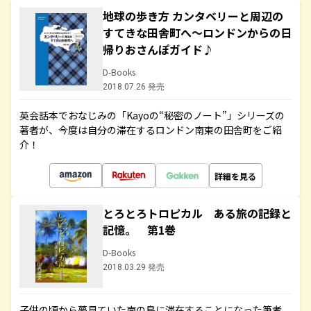
地球の歩き方 カンタベリーと周辺の
すてきな田舎町へ～ロンドンからの日
帰りおさんぽガイド♪
D-Books
2018.07.26 発売
英会話本でおなじみの「Kayoの“秘密のノート”」シリーズの
著者が、今度は自分の滞在するロンドン南東の田舎町をご紹
介！
詳細を見る
とろとろトロピカル ある旅の記録と
記憶。 第1巻
D-Books
2018.03.29 発売
子供の頃から夢見ていた南の島に滞在することになった筆者