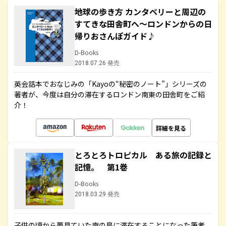
地球の歩き方 カンタベリーと周辺の
すてきな田舎町へ～ロンドンからの日
帰りおさんぽガイド♪
D-Books
2018.07.26 発売
英会話本でおなじみの「Kayoの“秘密のノート”」シリーズの
著者が、今度は自分の滞在するロンドン南東の田舎町をご紹
介！
詳細を見る
とろとろトロピカル ある旅の記録と
記憶。 第1巻
D-Books
2018.03.29 発売
子供の頃から夢見ていた南の島に滞在することになった筆者