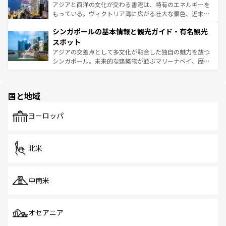
ひ現地で味わいたい。どの地域を訪れてもあたたかい人々
帯で自然と触れ合い、南部ではプーケットやクラビの美し
アジアと西洋の文化が交わる香港は、特有のエネルギーを
が旅行者を迎えてくれるので、きっと忘れられない旅にな
いビーチでリゾート気分を楽しむことができる。タイ料理
もっている。ヴィクトリア湾に広がる壮大な景色、近未来
るはずだ。 なお、新着のベトナム情報は
コンテンツ一覧
を
は世界的に有名で、屋台から高級レストランまで味覚を刺
的なアートスポット、そして歴史と現代が融合した町並
参照してほしい。
シンガポールの基本情報と観光ガイド・有名観光
激する。気候は一年中温暖で、どの季節にも異なる楽しみ
み、どこを訪れても感動するはず。観光スポットが密集し
が待っている。親しみやすいタイの人々、仏教を中心とし
ており、効率よく見どころを回れるのも魅力。息をのむよ
スポット
た文化、そして多様な観光資源が、訪れる旅人を魅了し続
うな絶景から文化的な体験まで、香港を存分に楽しみ尽く
アジアの交差点として多文化が融合した独自の魅力を放つ
ける。 なお、新着のタイ情報は
コンテンツ一覧
を参照して
そう。 なお、新着の香港情報は
コンテンツ一覧
を参照して
シンガポール。未来的な建築物が並ぶマリーナベイ、歴史
ほしい。
ほしい。
と伝統を感じられるエスニックタウン、多数の緑豊かな公
園や自然保護区など、自然が調和した近代的な景観と文化
の多様性あふれるカラフルな町は、どこを歩いても新しい
国と地域
発見がある。さらに、治安のよさや充実した公共交通機関
も、旅行者にとっては魅力的なポイント。グルメも豊富
で、ホーカーズは地元の風情を楽しめる外せないスポット
ヨーロッパ
だ。訪れる人を飽きさせないシンガポールで、多様な魅力
を体感しよう。 なお、新着のシンガポール情報は
コンテン
ツ一覧
を参照してほしい。
北米
中南米
オセアニア