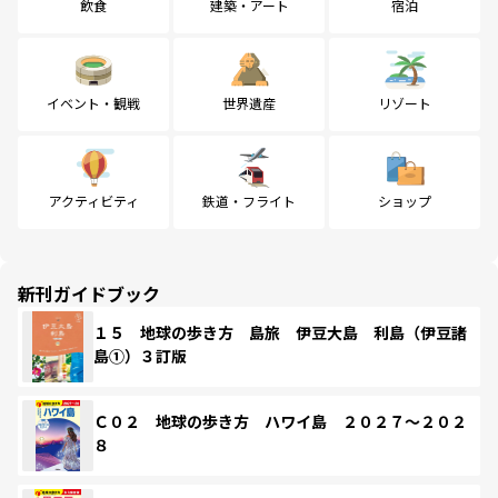
飲食
建築・アート
宿泊
イベント・観戦
世界遺産
リゾート
アクティビティ
鉄道・フライト
ショップ
新刊ガイドブック
１５ 地球の歩き方 島旅 伊豆大島 利島（伊豆諸
島①）３訂版
Ｃ０２ 地球の歩き方 ハワイ島 ２０２７～２０２
８