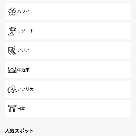
ハワイ
リゾート
アジア
中近東
アフリカ
日本
人気スポット