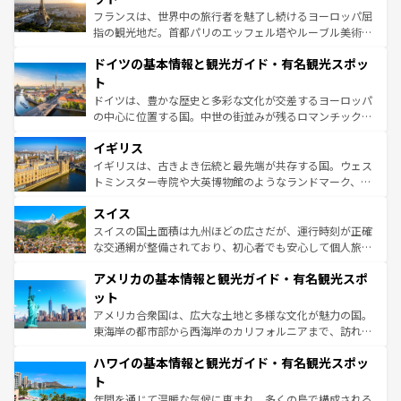
る。首都マドリードの洗練された雰囲気や、バルセロナの
フランスは、世界中の旅行者を魅了し続けるヨーロッパ屈
アートに溢れた街角から、地方では古代ローマ遺跡や中世
指の観光地だ。首都パリのエッフェル塔やルーブル美術館
の城塞都市、穏やかなビーチリゾートまで多彩な表情を見
といった象徴的なスポットから、田舎町の古風な美しさま
せる。地方によって風土や気候が異なるスペインはその個
ドイツの基本情報と観光ガイド・有名観光スポッ
で、幅広い魅力が詰まっている。華麗な宮殿、歴史的な大
性で訪れる人を魅了する。 なお、新着のスペイン情報は
コ
聖堂、美しいビーチ、そして豊かな自然が、訪れる者を心
ト
ンテンツ一覧
を参照してほしい。
から魅了する。また、フランスは美食の国としても知ら
ドイツは、豊かな歴史と多彩な文化が交差するヨーロッパ
れ、フランス料理はユネスコ無形文化遺産にも登録されて
の中心に位置する国。中世の街並みが残るロマンチック街
いる。シャンパンの発祥地であるランス、プロヴァンスの
道から、未来を先取りするようなモダンな都市まで多様な
香り高いラベンダー畑など、多彩な楽しみ方が可能だ。さ
イギリス
顔を持つこの国は、どこを歩いても飽きることがない。ベ
らに、パリ以外の地域にも魅力が溢れており、どの街角に
ルリンの文化的活気、バイエルン州のアルプスの絶景、そ
イギリスは、古きよき伝統と最先端が共存する国。ウェス
も豊かな歴史と文化が息づいている。パリ以外の個性あふ
してライン川沿いのワイン畑といった風景は必見。ビール
トミンスター寺院や大英博物館のようなランドマーク、歴
れる地方に足を運ぶとそれぞれで全く異なる文化を体験で
とソーセージを味わいながら地元の人と過ごす楽しい時間
史ある大学都市、美しい丘陵地帯や牧歌的な風景など、エ
きるだろう。 なお、新着のフランス情報は
コンテンツ一覧
スイス
は、お酒好きな人にはぜひ体験してほしい。 なお、新着の
リアごとに異なる魅力がある。また、優雅なアフタヌーン
を参照してほしい。
ドイツ情報は
コンテンツ一覧
を参照してほしい。
ティー、ビール好きにはたまらない英国パブ、サッカー観
スイスの国土面積は九州ほどの広さだが、運行時刻が正確
戦など、本場だからこそできる体験も豊富。イギリスを旅
な交通網が整備されており、初心者でも安心して個人旅行
して楽しみつくそう。 なお、新着のイギリス情報は
コンテ
を楽しめる。日本同様に時刻表どおりの旅が可能だ。中世
アメリカの基本情報と観光ガイド・有名観光スポ
ンツ一覧
を参照してほしい。
の建物がそのまま残る町や、スイスならではのユニークな
博物館もあり、アルプス観光だけでなく町歩きも満喫する
ット
ことができる。国民の所得が高いため物価も高いが、旅行
アメリカ合衆国は、広大な土地と多様な文化が魅力の国。
者向けの交通パス提供のサービスもあり、うまく活用すれ
東海岸の都市部から西海岸のカリフォルニアまで、訪れる
ば市内交通費無料で観光を楽しむこともできる。 なお、新
場所ごとに異なる風景と体験が待っている。ニューヨーク
着のスイス情報は
コンテンツ一覧
を参照してほしい。
ハワイの基本情報と観光ガイド・有名観光スポッ
のような巨大都市は、観光、ショッピング、エンターテイ
ンメントが詰まった刺激的なスポットだ。一方、アメリカ
ト
西部には大自然が広がり、グランドキャニオンやイエロー
年間を通じて温暖な気候に恵まれ、多くの島で構成される