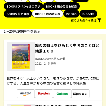
BOOKS スペシャルコラボ
BOOKS 旅の名言＆絶景
BOOKS 旅と健康
BOOKS 旅の読み物
BOOKS
D-Books
絞り込み条件を追加
1〜20件/209件中 を表示
悠久の教えをひもとく中国のことばと
絶景１００
BOOKS 旅の名言＆絶景
2022.12.15 発売
世界を４０年以上歩いてきた「地球の歩き方」があなたにお届
けする、人生を輝かせる中国の名言と癒やしの絶景集
詳細を見る