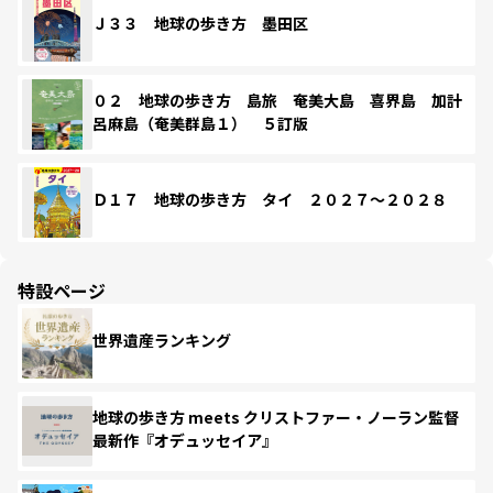
Ｊ３３ 地球の歩き方 墨田区
０２ 地球の歩き方 島旅 奄美大島 喜界島 加計
呂麻島（奄美群島１） ５訂版
Ｄ１７ 地球の歩き方 タイ ２０２７～２０２８
特設ページ
世界遺産ランキング
地球の歩き方 meets クリストファー・ノーラン監督
最新作『オデュッセイア』