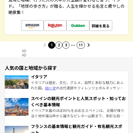
ド。「地球の歩き方」が贈る、人生を輝かせる名言と癒やしの
絶景集！
詳細を見る
…
1
2
3
11
AD
AD
人気の国と地域から探す
イタリア
イタリアは歴史、文化、グルメ、自然と多彩な魅力にあふ
れた国。
ローマ
の古代遺跡やフィレンツェのルネッサンス
美術、ヴェネツィアの運河など、歴史あるスポットはもち
スペインの観光ポイントと人気スポット・知ってお
ろん、トスカーナの美しい田園風景やアマルフィ海岸の絶
景など、自然景観も見逃せない。観光の合間には、本場の
くべき基本情報
ピザやパスタなど、絶品のイタリア料理を堪能することも
イベリア半島のほぼ80％を占めるスペインは、太陽が降り
できる。朝目覚めてから夜眠るまで、すべての瞬間を楽し
注ぐ地中海沿岸から雄大なピレネー山脈まで、多彩な自然
ませてくれるイタリアで、忘れられない旅をしてみよう！
と文化が詰まったヨーロッパ屈指の旅行先だ。多様な地域
なお、新着のイタリア情報は
コンテンツ一覧
を参照してほ
フランスの基本情報と観光ガイド・有名観光スポ
文化が根付くこの国では、情熱的なフラメンコ、熱気あふ
しい。
れる闘牛、そして美味しいタパスが生活の一部となってい
ット