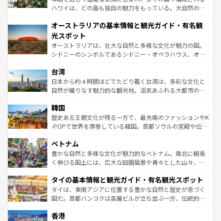
ストーン国立公園といった絶景が堪能できる。さらに、南
ハワイは、どの島も独自の魅力をもっている。大自然の神
部のニューオーリンズでは、音楽と美食が融合した独特の
秘を感じたいなら、火山が生み出した壮大な景観を誇るハ
文化が魅力。旅行者はアメリカの各地域で異なる魅力を楽
オーストラリアの基本情報と観光ガイド・有名観
ワイ島は見逃せない。また、定番の観光地といえばオアフ
しみながら、その多様性と豊かな歴史を感じることができ
島だが、静かな自然を求めるならマウイ島やカウアイ島が
光スポット
るだろう。車でのロードトリップや列車の旅も、アメリカ
おすすめ。エメラルドグリーンに輝く海をはじめ、豊かな
オーストラリアは、壮大な自然と多様な文化が魅力の国。
ならではの贅沢な旅のスタイルだ。 なお、新着のアメリカ
文化や歴史が息づいている。「アロハスピリット」と呼ば
シドニーのシンボルであるシドニー・オペラハウス、オー
情報は
コンテンツ一覧
を参照してほしい。
れるおもてなしの心で訪れる人々を迎えてくれるハワイの
ストラリア東海岸北部に広がる大サンゴ礁地帯グレートバ
人々、おいしいローカルフードやハワイアンミュージッ
台湾
リアリーフや大陸中央部にそびえるウルル（エアーズロッ
ク、伝統的なフラダンスなど、すべてがハワイの魅力を彩
ク）、タスマニアの美しい原生林やケアンズの熱帯雨林な
日本から約４時間ほどでたどり着く台湾は、多彩な文化と
っている。訪れるたびに新しい発見と感動が待っているハ
ど、見どころがたくさん。また、カフェやワイン、オージ
自然が織りなす魅力的な観光地。活気あふれる大都市の台
ワイを、存分に味わってほしい。 なお、新着のハワイ情報
ービーフなどの食文化も豊かで、美味しいものであふれて
北やノスタルジックな町並みが人気な九份（ジォウフェ
は
コンテンツ一覧
を参照してほしい。
韓国
いる。アクティビティも充実しており、サーフィンやダイ
ン）、静ひつな山岳地帯である台湾東部など、都市の喧騒
ビング、ハイキングなど、アウトドア好きにはたまらな
と山間の静けさが共存しており、訪れる人に新しい発見と
歴史ある王朝文化が残る一方で、最先端のファッションやK
い。オーストラリアの多彩な魅力を存分に味わいつくそ
驚きをもたらしてくれる。また、奥深い台湾の食文化も魅
-POPで世界を席巻している韓国。首都ソウルの宮殿や伝統
う。 なお、新着のオーストラリア情報は
コンテンツ一覧
を
力で、夜市などの屋台グルメから高級料理、ヘルシーで美
家屋が並ぶエリアでは韓国の歴史と文化に浸ることがで
参照してほしい。
ベトナム
容にもいいと評判のスイーツなど、バラエティ豊かな料理
き、地方に足を延ばせば四季折々の自然美を楽しむことが
が味わえる。 なお、新着の台湾情報は
コンテンツ一覧
を参
できる。そして、キムチや焼肉、絶品のストリートフード
豊かな自然と多様な文化が魅力的なベトナム。南北に細長
照してほしい。
まで、さまざまな韓国料理が待っている。夜には、韓国な
く伸びる国土には、広大な田園風景や青々とした山々、世
らではのナイトライフも堪能できる。あたたかいホスピタ
界遺産に登録された壮大な自然景観が点在し、都市部では
タイの基本情報と観光ガイド・有名観光スポット
リティに包まれながら、韓国の多彩な魅力を心ゆくまで味
急速な発展と共に伝統が息づく。ハノイの古い町並みやホ
わってみてほしい。 なお、新着の韓国情報は
コンテンツ一
ーチミン市のフランス統治時代の建物も、独特の雰囲気を
タイは、東南アジアに位置する豊かな自然と歴史が息づく
覧
を参照してほしい。
醸し出している。また、バラエティの豊かさとおいしさで
国だ。首都バンコクは高層ビルが立ち並ぶ一方、伝統的な
世界中の食通を魅了してやまないベトナム料理も魅力のひ
寺院や市場がいたるところに点在し、古きよき文化と現代
香港
とつ。フォーやバインミー、ベトナムコーヒーなどは、ぜ
の活気が交差している。北部ではチェンマイなどの山岳地