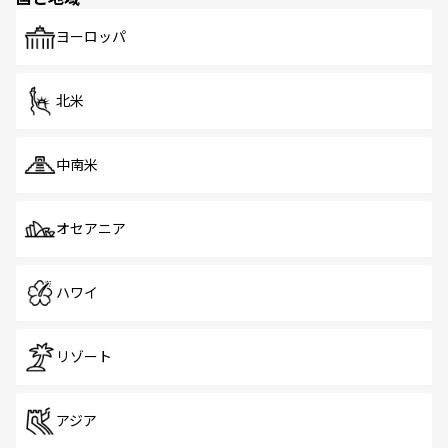
も、旅行者にとっては魅力的なポイント。グルメも豊富
で、ホーカーズは地元の風情を楽しめる外せないスポット
ヨーロッパ
だ。訪れる人を飽きさせないシンガポールで、多様な魅力
を体感しよう。 なお、新着のシンガポール情報は
コンテン
ツ一覧
を参照してほしい。
北米
中南米
オセアニア
ハワイ
リゾート
アジア