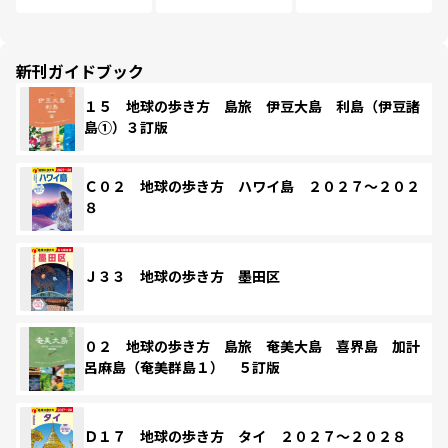
新刊ガイドブック
１５ 地球の歩き方 島旅 伊豆大島 利島（伊豆諸
島①）３訂版
Ｃ０２ 地球の歩き方 ハワイ島 ２０２７～２０２
８
Ｊ３３ 地球の歩き方 墨田区
０２ 地球の歩き方 島旅 奄美大島 喜界島 加計
呂麻島（奄美群島１） ５訂版
Ｄ１７ 地球の歩き方 タイ ２０２７～２０２８