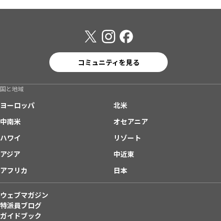
コミュニティを見る
国と地域
ヨーロッパ
北米
中南米
オセアニア
ハワイ
リゾート
アジア
中近東
アフリカ
日本
ウェブマガジン
特派員ブログ
ガイドブック