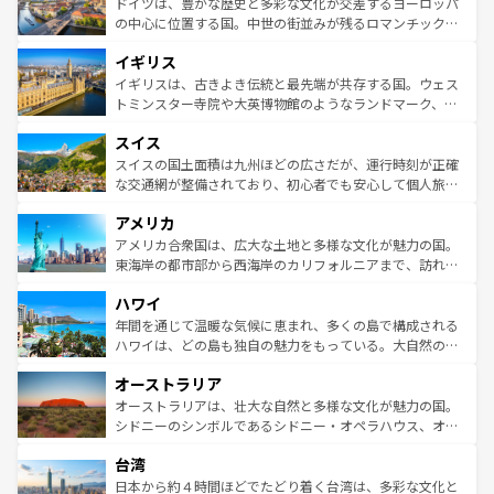
聖堂、美しいビーチ、そして豊かな自然が、訪れる者を心
ドイツは、豊かな歴史と多彩な文化が交差するヨーロッパ
ンテンツ一覧
を参照してほしい。
から魅了する。また、フランスは美食の国としても知ら
の中心に位置する国。中世の街並みが残るロマンチック街
れ、フランス料理はユネスコ無形文化遺産にも登録されて
道から、未来を先取りするようなモダンな都市まで多様な
イギリス
いる。シャンパンの発祥地であるランス、プロヴァンスの
顔を持つこの国は、どこを歩いても飽きることがない。ベ
香り高いラベンダー畑など、多彩な楽しみ方が可能だ。さ
ルリンの文化的活気、バイエルン州のアルプスの絶景、そ
イギリスは、古きよき伝統と最先端が共存する国。ウェス
らに、パリ以外の地域にも魅力が溢れており、どの街角に
してライン川沿いのワイン畑といった風景は必見。ビール
トミンスター寺院や大英博物館のようなランドマーク、歴
も豊かな歴史と文化が息づいている。パリ以外の個性あふ
とソーセージを味わいながら地元の人と過ごす楽しい時間
史ある大学都市、美しい丘陵地帯や牧歌的な風景など、エ
れる地方に足を運ぶとそれぞれで全く異なる文化を体験で
スイス
は、お酒好きな人にはぜひ体験してほしい。 なお、新着の
リアごとに異なる魅力がある。また、優雅なアフタヌーン
きるだろう。 なお、新着のフランス情報は
コンテンツ一覧
ドイツ情報は
コンテンツ一覧
を参照してほしい。
ティー、ビール好きにはたまらない英国パブ、サッカー観
スイスの国土面積は九州ほどの広さだが、運行時刻が正確
を参照してほしい。
戦など、本場だからこそできる体験も豊富。イギリスを旅
な交通網が整備されており、初心者でも安心して個人旅行
して楽しみつくそう。 なお、新着のイギリス情報は
コンテ
を楽しめる。日本同様に時刻表どおりの旅が可能だ。中世
アメリカ
ンツ一覧
を参照してほしい。
の建物がそのまま残る町や、スイスならではのユニークな
博物館もあり、アルプス観光だけでなく町歩きも満喫する
アメリカ合衆国は、広大な土地と多様な文化が魅力の国。
ことができる。国民の所得が高いため物価も高いが、旅行
東海岸の都市部から西海岸のカリフォルニアまで、訪れる
者向けの交通パス提供のサービスもあり、うまく活用すれ
場所ごとに異なる風景と体験が待っている。ニューヨーク
ハワイ
ば市内交通費無料で観光を楽しむこともできる。 なお、新
のような巨大都市は、観光、ショッピング、エンターテイ
着のスイス情報は
コンテンツ一覧
を参照してほしい。
ンメントが詰まった刺激的なスポットだ。一方、アメリカ
年間を通じて温暖な気候に恵まれ、多くの島で構成される
西部には大自然が広がり、グランドキャニオンやイエロー
ハワイは、どの島も独自の魅力をもっている。大自然の神
ストーン国立公園といった絶景が堪能できる。さらに、南
秘を感じたいなら、火山が生み出した壮大な景観を誇るハ
オーストラリア
部のニューオーリンズでは、音楽と美食が融合した独特の
ワイ島は見逃せない。また、定番の観光地といえばオアフ
文化が魅力。旅行者はアメリカの各地域で異なる魅力を楽
島だが、静かな自然を求めるならマウイ島やカウアイ島が
オーストラリアは、壮大な自然と多様な文化が魅力の国。
しみながら、その多様性と豊かな歴史を感じることができ
おすすめ。エメラルドグリーンに輝く海をはじめ、豊かな
シドニーのシンボルであるシドニー・オペラハウス、オー
るだろう。車でのロードトリップや列車の旅も、アメリカ
文化や歴史が息づいている。「アロハスピリット」と呼ば
ストラリア東海岸北部に広がる大サンゴ礁地帯グレートバ
ならではの贅沢な旅のスタイルだ。 なお、新着のアメリカ
台湾
れるおもてなしの心で訪れる人々を迎えてくれるハワイの
リアリーフや大陸中央部にそびえるウルル（エアーズロッ
情報は
コンテンツ一覧
を参照してほしい。
人々、おいしいローカルフードやハワイアンミュージッ
ク）、タスマニアの美しい原生林やケアンズの熱帯雨林な
日本から約４時間ほどでたどり着く台湾は、多彩な文化と