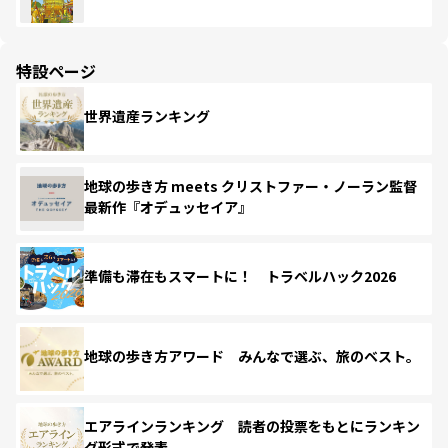
特設ページ
世界遺産ランキング
地球の歩き方 meets クリストファー・ノーラン監督
最新作『オデュッセイア』
準備も滞在もスマートに！ トラベルハック2026
地球の歩き方アワード みんなで選ぶ、旅のベスト。
エアラインランキング 読者の投票をもとにランキン
グ形式で発表