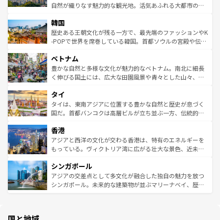
ク、伝統的なフラダンスなど、すべてがハワイの魅力を彩
ど、見どころがたくさん。また、カフェやワイン、オージ
自然が織りなす魅力的な観光地。活気あふれる大都市の台
っている。訪れるたびに新しい発見と感動が待っているハ
ービーフなどの食文化も豊かで、美味しいものであふれて
北やノスタルジックな町並みが人気な九份（ジォウフェ
ワイを、存分に味わってほしい。 なお、新着のハワイ情報
韓国
いる。アクティビティも充実しており、サーフィンやダイ
ン）、静ひつな山岳地帯である台湾東部など、都市の喧騒
は
コンテンツ一覧
を参照してほしい。
ビング、ハイキングなど、アウトドア好きにはたまらな
と山間の静けさが共存しており、訪れる人に新しい発見と
歴史ある王朝文化が残る一方で、最先端のファッションやK
い。オーストラリアの多彩な魅力を存分に味わいつくそ
驚きをもたらしてくれる。また、奥深い台湾の食文化も魅
-POPで世界を席巻している韓国。首都ソウルの宮殿や伝統
う。 なお、新着のオーストラリア情報は
コンテンツ一覧
を
力で、夜市などの屋台グルメから高級料理、ヘルシーで美
家屋が並ぶエリアでは韓国の歴史と文化に浸ることがで
参照してほしい。
ベトナム
容にもいいと評判のスイーツなど、バラエティ豊かな料理
き、地方に足を延ばせば四季折々の自然美を楽しむことが
が味わえる。 なお、新着の台湾情報は
コンテンツ一覧
を参
できる。そして、キムチや焼肉、絶品のストリートフード
豊かな自然と多様な文化が魅力的なベトナム。南北に細長
照してほしい。
まで、さまざまな韓国料理が待っている。夜には、韓国な
く伸びる国土には、広大な田園風景や青々とした山々、世
らではのナイトライフも堪能できる。あたたかいホスピタ
界遺産に登録された壮大な自然景観が点在し、都市部では
タイ
リティに包まれながら、韓国の多彩な魅力を心ゆくまで味
急速な発展と共に伝統が息づく。ハノイの古い町並みやホ
わってみてほしい。 なお、新着の韓国情報は
コンテンツ一
ーチミン市のフランス統治時代の建物も、独特の雰囲気を
タイは、東南アジアに位置する豊かな自然と歴史が息づく
覧
を参照してほしい。
醸し出している。また、バラエティの豊かさとおいしさで
国だ。首都バンコクは高層ビルが立ち並ぶ一方、伝統的な
世界中の食通を魅了してやまないベトナム料理も魅力のひ
寺院や市場がいたるところに点在し、古きよき文化と現代
香港
とつ。フォーやバインミー、ベトナムコーヒーなどは、ぜ
の活気が交差している。北部ではチェンマイなどの山岳地
ひ現地で味わいたい。どの地域を訪れてもあたたかい人々
帯で自然と触れ合い、南部ではプーケットやクラビの美し
アジアと西洋の文化が交わる香港は、特有のエネルギーを
が旅行者を迎えてくれるので、きっと忘れられない旅にな
いビーチでリゾート気分を楽しむことができる。タイ料理
もっている。ヴィクトリア湾に広がる壮大な景色、近未来
るはずだ。 なお、新着のベトナム情報は
コンテンツ一覧
を
は世界的に有名で、屋台から高級レストランまで味覚を刺
的なアートスポット、そして歴史と現代が融合した町並
参照してほしい。
シンガポール
激する。気候は一年中温暖で、どの季節にも異なる楽しみ
み、どこを訪れても感動するはず。観光スポットが密集し
が待っている。親しみやすいタイの人々、仏教を中心とし
ており、効率よく見どころを回れるのも魅力。息をのむよ
アジアの交差点として多文化が融合した独自の魅力を放つ
た文化、そして多様な観光資源が、訪れる旅人を魅了し続
うな絶景から文化的な体験まで、香港を存分に楽しみ尽く
シンガポール。未来的な建築物が並ぶマリーナベイ、歴史
ける。 なお、新着のタイ情報は
コンテンツ一覧
を参照して
そう。 なお、新着の香港情報は
コンテンツ一覧
を参照して
と伝統を感じられるエスニックタウン、多数の緑豊かな公
ほしい。
ほしい。
園や自然保護区など、自然が調和した近代的な景観と文化
の多様性あふれるカラフルな町は、どこを歩いても新しい
国と地域
発見がある。さらに、治安のよさや充実した公共交通機関