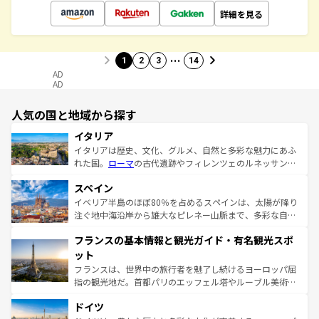
詳細を見る
…
1
2
3
14
AD
AD
人気の国と地域から探す
イタリア
イタリアは歴史、文化、グルメ、自然と多彩な魅力にあふ
れた国。
ローマ
の古代遺跡やフィレンツェのルネッサンス
美術、ヴェネツィアの運河など、歴史あるスポットはもち
スペイン
ろん、トスカーナの美しい田園風景やアマルフィ海岸の絶
景など、自然景観も見逃せない。観光の合間には、本場の
イベリア半島のほぼ80％を占めるスペインは、太陽が降り
ピザやパスタなど、絶品のイタリア料理を堪能することも
注ぐ地中海沿岸から雄大なピレネー山脈まで、多彩な自然
できる。朝目覚めてから夜眠るまで、すべての瞬間を楽し
と文化が詰まったヨーロッパ屈指の旅行先だ。多様な地域
フランスの基本情報と観光ガイド・有名観光スポ
ませてくれるイタリアで、忘れられない旅をしてみよう！
文化が根付くこの国では、情熱的なフラメンコ、熱気あふ
なお、新着のイタリア情報は
コンテンツ一覧
を参照してほ
れる闘牛、そして美味しいタパスが生活の一部となってい
ット
しい。
る。首都マドリードの洗練された雰囲気や、バルセロナの
フランスは、世界中の旅行者を魅了し続けるヨーロッパ屈
アートに溢れた街角から、地方では古代ローマ遺跡や中世
指の観光地だ。首都パリのエッフェル塔やルーブル美術館
の城塞都市、穏やかなビーチリゾートまで多彩な表情を見
といった象徴的なスポットから、田舎町の古風な美しさま
せる。地方によって風土や気候が異なるスペインはその個
ドイツ
で、幅広い魅力が詰まっている。華麗な宮殿、歴史的な大
性で訪れる人を魅了する。 なお、新着のスペイン情報は
コ