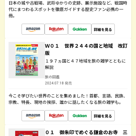
日本の城や古戦場、武将ゆかりの史跡、展示施設など、戦国時
代にまつわるスポットを徹底ガイドする歴史ファン必携の一
冊。
詳細を見る
Ｗ０１ 世界２４４の国と地域 改訂
版
１９７ヵ国と４７地域を旅の雑学とともに
解説
旅の図鑑
2024.07.18 発売
今こそ学びたい世界のことを集めました！首都、言語、民族、
宗教、特長、現地の挨拶、誰かに話したくなる旅の雑学も。
詳細を見る
０１ 御朱印でめぐる鎌倉のお寺 三