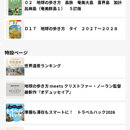
０２ 地球の歩き方 島旅 奄美大島 喜界島 加計
呂麻島（奄美群島１） ５訂版
Ｄ１７ 地球の歩き方 タイ ２０２７～２０２８
特設ページ
世界遺産ランキング
地球の歩き方 meets クリストファー・ノーラン監督
最新作『オデュッセイア』
準備も滞在もスマートに！ トラベルハック2026