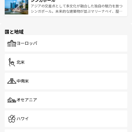
シンガポール
み、どこを訪れても感動するはず。観光スポットが密集し
が待っている。親しみやすいタイの人々、仏教を中心とし
ており、効率よく見どころを回れるのも魅力。息をのむよ
アジアの交差点として多文化が融合した独自の魅力を放つ
た文化、そして多様な観光資源が、訪れる旅人を魅了し続
うな絶景から文化的な体験まで、香港を存分に楽しみ尽く
シンガポール。未来的な建築物が並ぶマリーナベイ、歴史
ける。 なお、新着のタイ情報は
コンテンツ一覧
を参照して
そう。 なお、新着の香港情報は
コンテンツ一覧
を参照して
と伝統を感じられるエスニックタウン、多数の緑豊かな公
ほしい。
ほしい。
園や自然保護区など、自然が調和した近代的な景観と文化
の多様性あふれるカラフルな町は、どこを歩いても新しい
国と地域
発見がある。さらに、治安のよさや充実した公共交通機関
も、旅行者にとっては魅力的なポイント。グルメも豊富
で、ホーカーズは地元の風情を楽しめる外せないスポット
ヨーロッパ
だ。訪れる人を飽きさせないシンガポールで、多様な魅力
を体感しよう。 なお、新着のシンガポール情報は
コンテン
ツ一覧
を参照してほしい。
北米
中南米
オセアニア
ハワイ