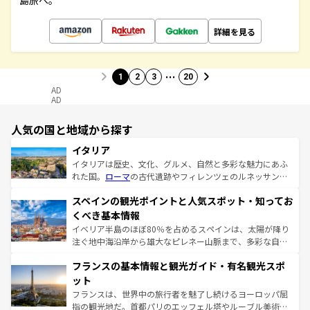
島旅へ。
詳細を見る
…
1
2
3
20
AD
AD
人気の国と地域から探す
イタリア
イタリアは歴史、文化、グルメ、自然と多彩な魅力にあふ
れた国。
ローマ
の古代遺跡やフィレンツェのルネッサンス
美術、ヴェネツィアの運河など、歴史あるスポットはもち
スペインの観光ポイントと人気スポット・知ってお
ろん、トスカーナの美しい田園風景やアマルフィ海岸の絶
景など、自然景観も見逃せない。観光の合間には、本場の
くべき基本情報
ピザやパスタなど、絶品のイタリア料理を堪能することも
イベリア半島のほぼ80％を占めるスペインは、太陽が降り
できる。朝目覚めてから夜眠るまで、すべての瞬間を楽し
注ぐ地中海沿岸から雄大なピレネー山脈まで、多彩な自然
ませてくれるイタリアで、忘れられない旅をしてみよう！
と文化が詰まったヨーロッパ屈指の旅行先だ。多様な地域
なお、新着のイタリア情報は
コンテンツ一覧
を参照してほ
フランスの基本情報と観光ガイド・有名観光スポ
文化が根付くこの国では、情熱的なフラメンコ、熱気あふ
しい。
れる闘牛、そして美味しいタパスが生活の一部となってい
ット
る。首都マドリードの洗練された雰囲気や、バルセロナの
フランスは、世界中の旅行者を魅了し続けるヨーロッパ屈
アートに溢れた街角から、地方では古代ローマ遺跡や中世
指の観光地だ。首都パリのエッフェル塔やルーブル美術館