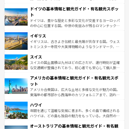
の城塞都市、穏やかなビーチリゾートまで多彩な表情を見
といった象徴的なスポットから、田舎町の古風な美しさま
せる。地方によって風土や気候が異なるスペインはその個
ドイツの基本情報と観光ガイド・有名観光スポッ
で、幅広い魅力が詰まっている。華麗な宮殿、歴史的な大
性で訪れる人を魅了する。 なお、新着のスペイン情報は
コ
聖堂、美しいビーチ、そして豊かな自然が、訪れる者を心
ト
ンテンツ一覧
を参照してほしい。
から魅了する。また、フランスは美食の国としても知ら
ドイツは、豊かな歴史と多彩な文化が交差するヨーロッパ
れ、フランス料理はユネスコ無形文化遺産にも登録されて
の中心に位置する国。中世の街並みが残るロマンチック街
いる。シャンパンの発祥地であるランス、プロヴァンスの
道から、未来を先取りするようなモダンな都市まで多様な
香り高いラベンダー畑など、多彩な楽しみ方が可能だ。さ
イギリス
顔を持つこの国は、どこを歩いても飽きることがない。ベ
らに、パリ以外の地域にも魅力が溢れており、どの街角に
ルリンの文化的活気、バイエルン州のアルプスの絶景、そ
イギリスは、古きよき伝統と最先端が共存する国。ウェス
も豊かな歴史と文化が息づいている。パリ以外の個性あふ
してライン川沿いのワイン畑といった風景は必見。ビール
トミンスター寺院や大英博物館のようなランドマーク、歴
れる地方に足を運ぶとそれぞれで全く異なる文化を体験で
とソーセージを味わいながら地元の人と過ごす楽しい時間
史ある大学都市、美しい丘陵地帯や牧歌的な風景など、エ
きるだろう。 なお、新着のフランス情報は
コンテンツ一覧
スイス
は、お酒好きな人にはぜひ体験してほしい。 なお、新着の
リアごとに異なる魅力がある。また、優雅なアフタヌーン
を参照してほしい。
ドイツ情報は
コンテンツ一覧
を参照してほしい。
ティー、ビール好きにはたまらない英国パブ、サッカー観
スイスの国土面積は九州ほどの広さだが、運行時刻が正確
戦など、本場だからこそできる体験も豊富。イギリスを旅
な交通網が整備されており、初心者でも安心して個人旅行
して楽しみつくそう。 なお、新着のイギリス情報は
コンテ
を楽しめる。日本同様に時刻表どおりの旅が可能だ。中世
アメリカの基本情報と観光ガイド・有名観光スポ
ンツ一覧
を参照してほしい。
の建物がそのまま残る町や、スイスならではのユニークな
博物館もあり、アルプス観光だけでなく町歩きも満喫する
ット
ことができる。国民の所得が高いため物価も高いが、旅行
アメリカ合衆国は、広大な土地と多様な文化が魅力の国。
者向けの交通パス提供のサービスもあり、うまく活用すれ
東海岸の都市部から西海岸のカリフォルニアまで、訪れる
ば市内交通費無料で観光を楽しむこともできる。 なお、新
場所ごとに異なる風景と体験が待っている。ニューヨーク
着のスイス情報は
コンテンツ一覧
を参照してほしい。
ハワイ
のような巨大都市は、観光、ショッピング、エンターテイ
ンメントが詰まった刺激的なスポットだ。一方、アメリカ
年間を通じて温暖な気候に恵まれ、多くの島で構成される
西部には大自然が広がり、グランドキャニオンやイエロー
ハワイは、どの島も独自の魅力をもっている。大自然の神
ストーン国立公園といった絶景が堪能できる。さらに、南
秘を感じたいなら、火山が生み出した壮大な景観を誇るハ
オーストラリアの基本情報と観光ガイド・有名観
部のニューオーリンズでは、音楽と美食が融合した独特の
ワイ島は見逃せない。また、定番の観光地といえばオアフ