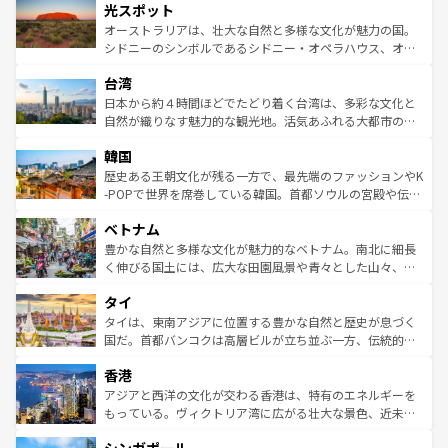
文化が魅力。旅行者はアメリカの各地域で異なる魅力を楽
島だが、静かな自然を求めるならマウイ島やカウアイ島が
光スポット
しみながら、その多様性と豊かな歴史を感じることができ
おすすめ。エメラルドグリーンに輝く海をはじめ、豊かな
オーストラリアは、壮大な自然と多様な文化が魅力の国。
るだろう。車でのロードトリップや列車の旅も、アメリカ
文化や歴史が息づいている。「アロハスピリット」と呼ば
シドニーのシンボルであるシドニー・オペラハウス、オー
ならではの贅沢な旅のスタイルだ。 なお、新着のアメリカ
れるおもてなしの心で訪れる人々を迎えてくれるハワイの
ストラリア東海岸北部に広がる大サンゴ礁地帯グレートバ
情報は
コンテンツ一覧
を参照してほしい。
人々、おいしいローカルフードやハワイアンミュージッ
台湾
リアリーフや大陸中央部にそびえるウルル（エアーズロッ
ク、伝統的なフラダンスなど、すべてがハワイの魅力を彩
ク）、タスマニアの美しい原生林やケアンズの熱帯雨林な
日本から約４時間ほどでたどり着く台湾は、多彩な文化と
っている。訪れるたびに新しい発見と感動が待っているハ
ど、見どころがたくさん。また、カフェやワイン、オージ
自然が織りなす魅力的な観光地。活気あふれる大都市の台
ワイを、存分に味わってほしい。 なお、新着のハワイ情報
ービーフなどの食文化も豊かで、美味しいものであふれて
北やノスタルジックな町並みが人気な九份（ジォウフェ
は
コンテンツ一覧
を参照してほしい。
韓国
いる。アクティビティも充実しており、サーフィンやダイ
ン）、静ひつな山岳地帯である台湾東部など、都市の喧騒
ビング、ハイキングなど、アウトドア好きにはたまらな
と山間の静けさが共存しており、訪れる人に新しい発見と
歴史ある王朝文化が残る一方で、最先端のファッションやK
い。オーストラリアの多彩な魅力を存分に味わいつくそ
驚きをもたらしてくれる。また、奥深い台湾の食文化も魅
-POPで世界を席巻している韓国。首都ソウルの宮殿や伝統
う。 なお、新着のオーストラリア情報は
コンテンツ一覧
を
力で、夜市などの屋台グルメから高級料理、ヘルシーで美
家屋が並ぶエリアでは韓国の歴史と文化に浸ることがで
参照してほしい。
ベトナム
容にもいいと評判のスイーツなど、バラエティ豊かな料理
き、地方に足を延ばせば四季折々の自然美を楽しむことが
が味わえる。 なお、新着の台湾情報は
コンテンツ一覧
を参
できる。そして、キムチや焼肉、絶品のストリートフード
豊かな自然と多様な文化が魅力的なベトナム。南北に細長
照してほしい。
まで、さまざまな韓国料理が待っている。夜には、韓国な
く伸びる国土には、広大な田園風景や青々とした山々、世
らではのナイトライフも堪能できる。あたたかいホスピタ
界遺産に登録された壮大な自然景観が点在し、都市部では
タイ
リティに包まれながら、韓国の多彩な魅力を心ゆくまで味
急速な発展と共に伝統が息づく。ハノイの古い町並みやホ
わってみてほしい。 なお、新着の韓国情報は
コンテンツ一
ーチミン市のフランス統治時代の建物も、独特の雰囲気を
タイは、東南アジアに位置する豊かな自然と歴史が息づく
覧
を参照してほしい。
醸し出している。また、バラエティの豊かさとおいしさで
国だ。首都バンコクは高層ビルが立ち並ぶ一方、伝統的な
世界中の食通を魅了してやまないベトナム料理も魅力のひ
寺院や市場がいたるところに点在し、古きよき文化と現代
香港
とつ。フォーやバインミー、ベトナムコーヒーなどは、ぜ
の活気が交差している。北部ではチェンマイなどの山岳地
ひ現地で味わいたい。どの地域を訪れてもあたたかい人々
帯で自然と触れ合い、南部ではプーケットやクラビの美し
アジアと西洋の文化が交わる香港は、特有のエネルギーを
が旅行者を迎えてくれるので、きっと忘れられない旅にな
いビーチでリゾート気分を楽しむことができる。タイ料理
もっている。ヴィクトリア湾に広がる壮大な景色、近未来
るはずだ。 なお、新着のベトナム情報は
コンテンツ一覧
を
は世界的に有名で、屋台から高級レストランまで味覚を刺
的なアートスポット、そして歴史と現代が融合した町並
参照してほしい。
激する。気候は一年中温暖で、どの季節にも異なる楽しみ