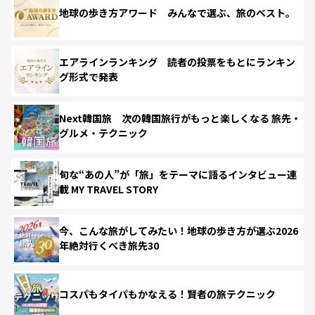
地球の歩き方アワード みんなで選ぶ、旅のベスト。
エアラインランキング 読者の投票をもとにランキン
グ形式で発表
Next韓国旅 次の韓国旅行がもっと楽しくなる 旅先・
グルメ・テクニック
旬な“あの人”が「旅」をテーマに語るインタビュー連
載 MY TRAVEL STORY
今、こんな旅がしてみたい！地球の歩き方が選ぶ2026
年絶対行くべき旅先30
コスパもタイパもかなえる！賢者の旅テクニック