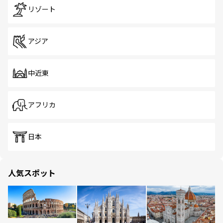
リゾート
アジア
中近東
アフリカ
日本
人気スポット