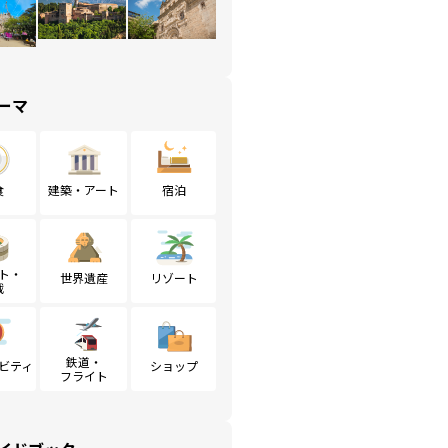
ーマ
食
建築・アート
宿泊
ト・
世界遺産
リゾート
戦
鉄道・
ビティ
ショップ
フライト