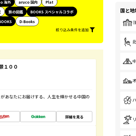
co 海外
aruco 国内
Plat
国と地
代
旅の図鑑
BOOKS スペシャルコラボ
BOOKS
D-Books
絞り込み条件を追加
景１００
」があなたにお届けする、人生を輝かせる中国の
詳細を見る