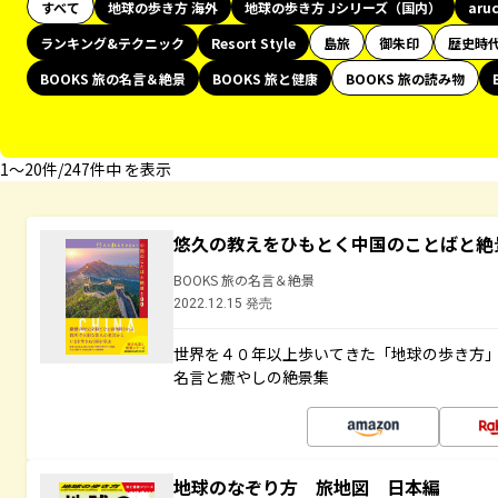
すべて
地球の歩き方 海外
地球の歩き方 Jシリーズ（国内）
aru
ランキング&テクニック
Resort Style
島旅
御朱印
歴史時
BOOKS 旅の名言＆絶景
BOOKS 旅と健康
BOOKS 旅の読み物
1〜20件/247件中 を表示
悠久の教えをひもとく中国のことばと絶
BOOKS 旅の名言＆絶景
2022.12.15 発売
世界を４０年以上歩いてきた「地球の歩き方
名言と癒やしの絶景集
地球のなぞり方 旅地図 日本編