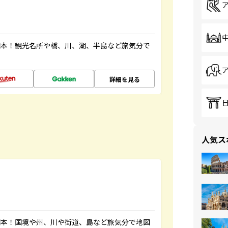
図本！観光名所や橋、川、湖、半島など旅気分で
詳細を見る
人気ス
図本！国境や州、川や街道、島など旅気分で地図