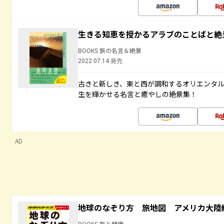
生きる知恵を授かるアラブのことばと絶
BOOKS 旅の名言＆絶景
2022.07.14 発売
古きと新しき、東と西が調和するオリエンタ
生を輝かせる名言と癒やしの絶景集！
AD
地球のなぞり方 旅地図 アメリカ大陸
BOOKS 旅と健康