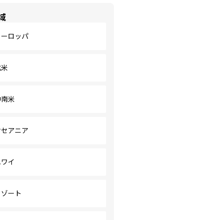
域
ヨーロッパ
北米
中南米
オセアニア
ハワイ
リゾート