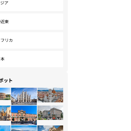
アジア
中近東
アフリカ
日本
ポット