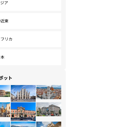
アジア
中近東
アフリカ
日本
ポット