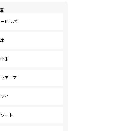
域
ヨーロッパ
北米
中南米
オセアニア
ハワイ
リゾート