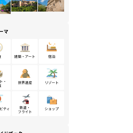
ーマ
食
建築・アート
宿泊
ト・
世界遺産
リゾート
戦
鉄道・
ビティ
ショップ
フライト