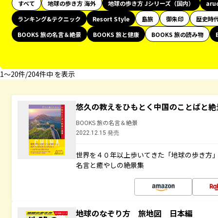
すべて
地球の歩き方 海外
地球の歩き方 Jシリーズ（国内）
aru
ランキング&テクニック
Resort Style
島旅
御朱印
歴史時
BOOKS 旅の名言＆絶景
BOOKS 旅と健康
BOOKS 旅の読み物
1〜20件/204件中 を表示
悠久の教えをひもとく中国のことばと絶
BOOKS 旅の名言＆絶景
2022.12.15 発売
世界を４０年以上歩いてきた「地球の歩き方
名言と癒やしの絶景集
地球のなぞり方 旅地図 日本編