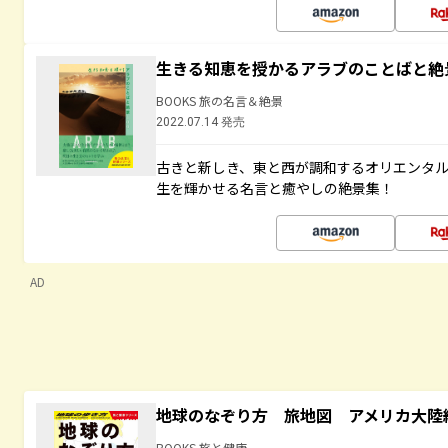
生きる知恵を授かるアラブのことばと絶
BOOKS 旅の名言＆絶景
2022.07.14 発売
古きと新しき、東と西が調和するオリエンタ
生を輝かせる名言と癒やしの絶景集！
AD
地球のなぞり方 旅地図 アメリカ大陸
BOOKS 旅と健康