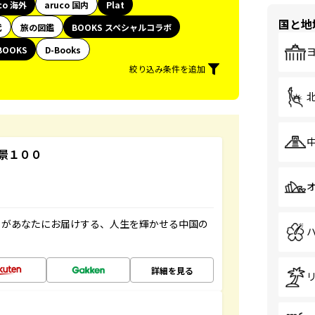
co 海外
aruco 国内
Plat
国と地
代
旅の図鑑
BOOKS スペシャルコラボ
BOOKS
D-Books
絞り込み条件を追加
景１００
」があなたにお届けする、人生を輝かせる中国の
詳細を見る