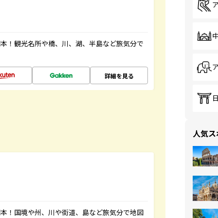
図本！観光名所や橋、川、湖、半島など旅気分で
詳細を見る
人気ス
図本！国境や州、川や街道、島など旅気分で地図